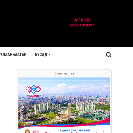
АРХИВ
archive.inet.mn
УЛААНБААТАР
БУСАД
Сурталчилгаа