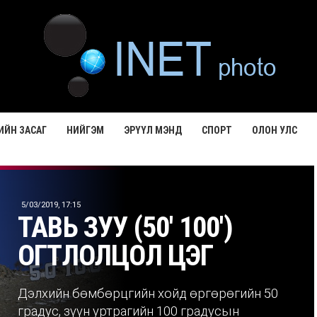
ИЙН ЗАСАГ
НИЙГЭМ
ЭРҮҮЛ МЭНД
СПОРТ
ОЛОН УЛС
5/03/2019, 17:15
ТАВЬ ЗУУ (50' 100')
ОГТЛОЛЦОЛ ЦЭГ
Дэлхийн бөмбөрцгийн хойд өргөрөгийн 50
градус, зүүн уртрагийн 100 градусын