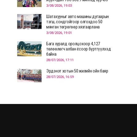
3/08/2026, 19:03
Шатахууныг авто машины дугаарын
тэгш, сондгойгоор олгохдоо 50
мянган төгрөгөөр хязгаарлана
3/08/2026, 19:01
Бага хуралд оролцохоор 4,127
төлөөлөгч албан ёсоор бүртгүүлээд
байна
28/07/2026, 17:11
Эрдэнэт хотын 50 жилийн ойн баяр
28/07/2026, 16:59
Д.Ариунтуяа: Тал хээрээс хүргэх
Монголын шийдэл дэлхийд шинэ
хэлэлцүүлгийг эхлүүлнэ
28/07/2026, 12:09
СЭЛЭНГЭ: МОНЦАМЭ-гийн анхны
мэдээ дамжуулсан түүхэн байр
хадгалагдаж байна
28/07/2026, 12:06