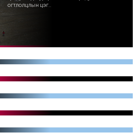
огтлолцлын цэг...
17/02/2019, 16:30
Архангайн Өлзийт
суманд 4,6
өмнөд
магнитудын хүчтэй
о
11/02/2019, 16:42