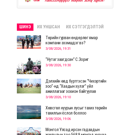
ШИНЭ
ИХ УНШСАН
ИХ СЭТГЭГДЭЛТЭЙ
Төрийн гурван өндөрлөг ямар
компани эзэмшдэг вэ?
3/08/2026, 19:31
“Нутаг заагдсан” С.Зориг
3/08/2026, 19:30
Дэлхийн өвд бүртгэсэн “Чихэртийн
зоо”-нд “Хаадын хүлэг” үйл
ажиллагааг зохион байгуулав
3/08/2026, 19:10
Хөвсгөл нуурын лусыг тахих төрийн
тахилгын ёслол боллоо
3/08/2026, 19:06
Монгол Улсад ирсэн гадаадын
жуулчдын тоо 568.9 мянгад хүрчээ