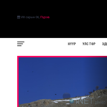
VIII сарын 06
,
Пүрэв
НҮҮР
УЛС ТӨР
ЭД