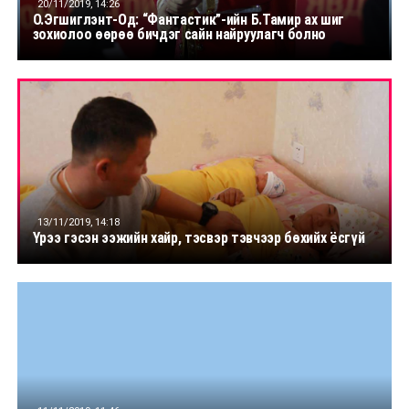
20/11/2019, 14:26
О.Эгшиглэнт-Од: “Фантастик”-ийн Б.Тамир ах шиг
зохиолоо өөрөө бичдэг сайн найруулагч болно
13/11/2019, 14:18
Үрээ гэсэн ээжийн хайр, тэсвэр тэвчээр бөхийх ёсгүй