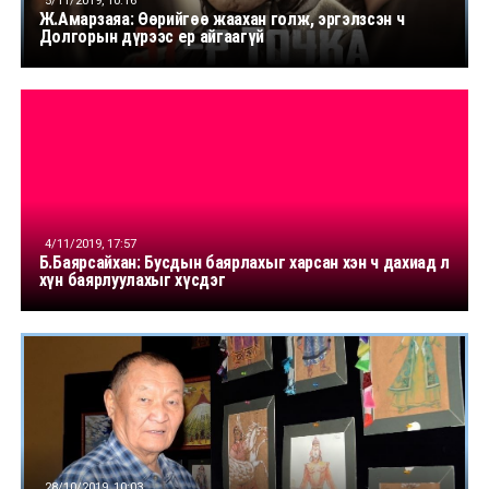
5/11/2019, 10:16
Ж.Амарзаяа: Өөрийгөө жаахан голж, эргэлзсэн ч
Долгорын дүрээс ер айгаагүй
4/11/2019, 17:57
Б.Баярсайхан: Бусдын баярлахыг харсан хэн ч дахиад л
хүн баярлуулахыг хүсдэг
28/10/2019, 10:03