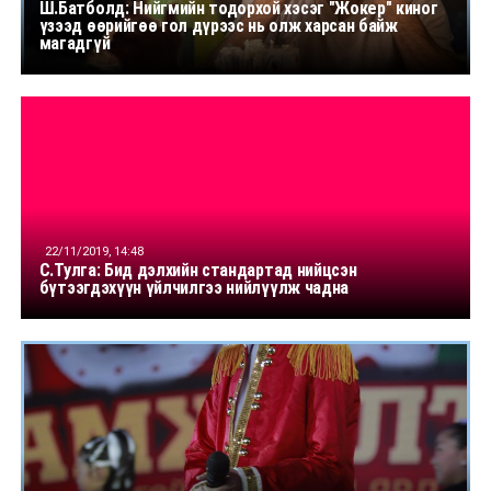
Ш.Батболд: Нийгмийн тодорхой хэсэг "Жокер" киног
үзээд өөрийгөө гол дүрээс нь олж харсан байж
магадгүй
22/11/2019, 14:48
С.Тулга: Бид дэлхийн стандартад нийцсэн
бүтээгдэхүүн үйлчилгээ нийлүүлж чадна