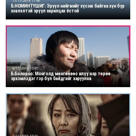
11/11/2019, 11:46
Б.НОМИНТҮШИГ: Эрүүл нийгмийг хүсэж байгаа хүн бүр
хэвлэлтэй эрүүл харилцах ёстой
6/11/2019, 10:01
Б.Болороо: Монголд мөнгөнөөс илүү нэр төрөө
эрхэмлэдэг гэр бүл байдгийг харуулна