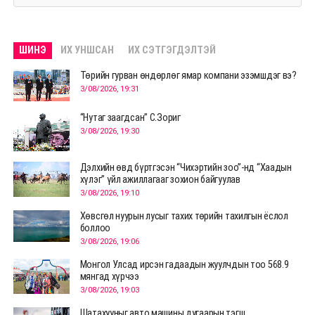
ШИНЭ
ИХ УНШСАН
ИХ СЭТГЭГДЭЛТЭЙ
Төрийн гурван өндөрлөг ямар компани эзэмшдэг вэ?
3/08/2026, 19:31
“Нутаг заагдсан” С.Зориг
3/08/2026, 19:30
Дэлхийн өвд бүртгэсэн “Чихэртийн зоо”-нд “Хаадын
хүлэг” үйл ажиллагааг зохион байгуулав
3/08/2026, 19:10
Хөвсгөл нуурын лусыг тахих төрийн тахилгын ёслол
боллоо
3/08/2026, 19:06
Монгол Улсад ирсэн гадаадын жуулчдын тоо 568.9
мянгад хүрчээ
3/08/2026, 19:03
Шатахууныг авто машины дугаарын тэгш,