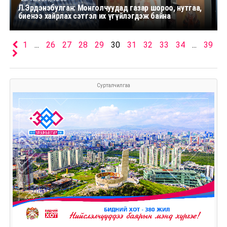
Л.Эрдэнэбулган: Монголчуудад газар шороо, нутгаа,
биенээ хайрлах сэтгэл их үгүйлэгдэж байна
1
...
26
27
28
29
30
31
32
33
34
...
39
Сурталчилгаа