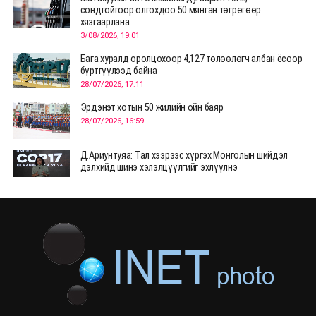
сондгойгоор олгохдоо 50 мянган төгрөгөөр
хязгаарлана
3/08/2026, 19:01
Бага хуралд оролцохоор 4,127 төлөөлөгч албан ёсоор
бүртгүүлээд байна
28/07/2026, 17:11
Эрдэнэт хотын 50 жилийн ойн баяр
28/07/2026, 16:59
Д.Ариунтуяа: Тал хээрээс хүргэх Монголын шийдэл
дэлхийд шинэ хэлэлцүүлгийг эхлүүлнэ
28/07/2026, 12:09
СЭЛЭНГЭ: МОНЦАМЭ-гийн анхны мэдээ дамжуулсан
түүхэн байр хадгалагдаж байна
28/07/2026, 12:06
Монгол Улсад энэ оны эхний хагас жилд 417.6 мянган
жуулчин иржээ
28/07/2026, 12:04
ХӨВСГӨЛ Нутгийн зөвлөлөөс МУАЖ Д.Цэрэндарьзавт
2 өрөө байр олгоно