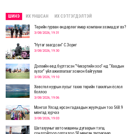
ШИНЭ
ИХ УНШСАН
ИХ СЭТГЭГДЭЛТЭЙ
Төрийн гурван өндөрлөг ямар компани эзэмшдэг вэ?
3/08/2026, 19:31
“Нутаг заагдсан” С.Зориг
3/08/2026, 19:30
Дэлхийн өвд бүртгэсэн “Чихэртийн зоо”-нд “Хаадын
хүлэг” үйл ажиллагааг зохион байгуулав
3/08/2026, 19:10
Хөвсгөл нуурын лусыг тахих төрийн тахилгын ёслол
боллоо
3/08/2026, 19:06
Монгол Улсад ирсэн гадаадын жуулчдын тоо 568.9
мянгад хүрчээ
3/08/2026, 19:03
Шатахууныг авто машины дугаарын тэгш,
сондгойгоор олгохдоо 50 мянган төгрөгөөр