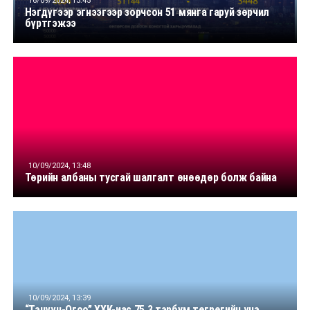
16/09/2024, 13:45
Нэгдүгээр эгнээгээр зорчсон 51 мянга гаруй зөрчил
бүртгэжээ
10/09/2024, 13:48
Төрийн албаны тусгай шалгалт өнөөдөр болж байна
10/09/2024, 13:39
“Тэнүүн-Огоо” ХХК-иас 75.3 тэрбум төгрөгийн үнэ