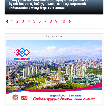
бүхий барилга, байгууламж, газар эд хөрөнгийг
нийслэлийн өмчид бүртгэж авлаа
1
2
3
4
5
6
7
8
9
10
Сурталчилгаа