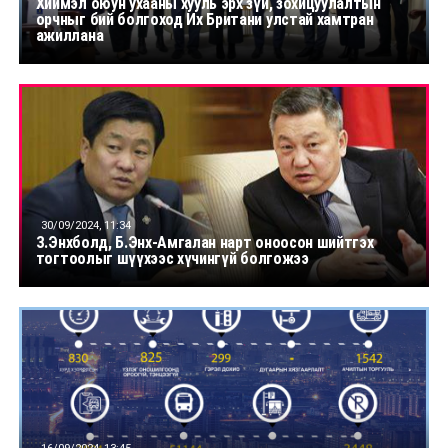
Хиймэл оюун ухааны хууль эрх зүй, зохицуулалтын
орчныг бий болгоход Их Британи улстай хамтран
ажиллана
30/09/2024, 11:34
З.Энхболд, Б.Энх-Амгалан нарт оноосон шийтгэх
тогтоолыг шүүхээс хүчингүй болгожээ