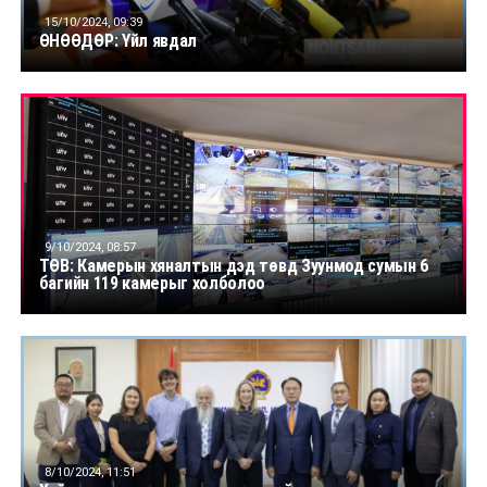
15/10/2024, 09:39
ӨНӨӨДӨР: Үйл явдал
9/10/2024, 08:57
ТӨВ: Камерын хяналтын дэд төвд Зуунмод сумын 6
багийн 119 камерыг холболоо
8/10/2024, 11:51