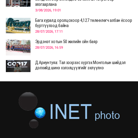
хязгаарлана
3/08/2026, 19:01
Бага хуралд оролцохоор 4,127 төлөөлөгч албан ёсоор
бүртгүүлээд байна
28/07/2026, 17:11
Эрдэнэт хотын 50 жилийн ойн баяр
28/07/2026, 16:59
Д.Ариунтуяа: Тал хээрээс хүргэх Монголын шийдэл
дэлхийд шинэ хэлэлцүүлгийг эхлүүлнэ
28/07/2026, 12:09
СЭЛЭНГЭ: МОНЦАМЭ-гийн анхны мэдээ дамжуулсан
түүхэн байр хадгалагдаж байна
28/07/2026, 12:06
Монгол Улсад энэ оны эхний хагас жилд 417.6 мянган
жуулчин иржээ
28/07/2026, 12:04
ХӨВСГӨЛ Нутгийн зөвлөлөөс МУАЖ Д.Цэрэндарьзавт
2 өрөө байр олгоно
20/07/2026, 19:22