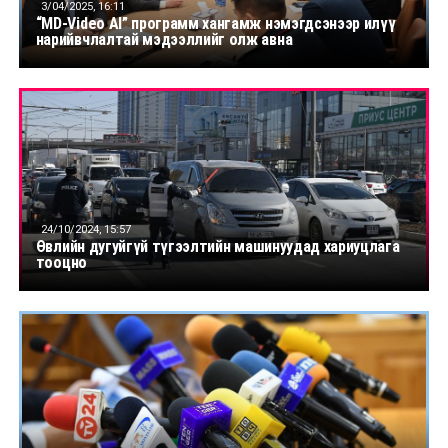
3/04/2025, 16:11
“MD-Video AI” программ хангамж нэмэгдсэнээр илүү
нарийвчлалтай мэдээллийг олж авна
24/10/2024, 15:57
Өвлийн дугуйгүй түгээлтийн машинуудад хариуцлага
тооцно