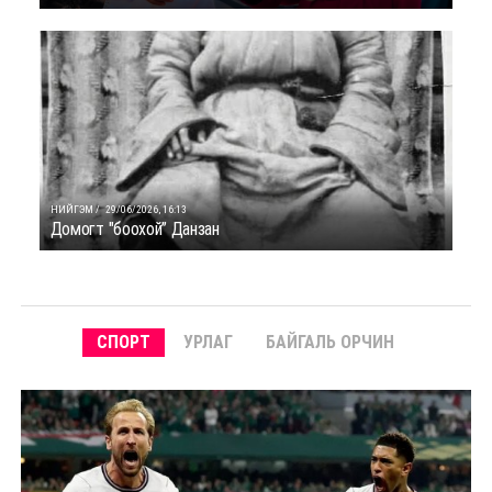
НИЙГЭМ /
29/06/2026, 16:13
Домогт "боохой” Данзан
СПОРТ
УРЛАГ
БАЙГАЛЬ ОРЧИН