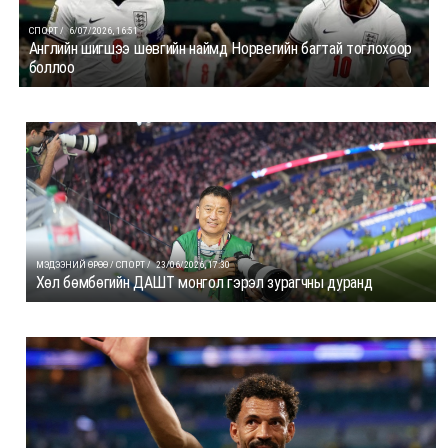
СПОРТ /
6/07/2026, 16:51
Английн шигшээ шөвгийн наймд Норвегийн багтай тоглохоор
боллоо
МЭДЭЭНИЙ ӨРӨӨ / СПОРТ /
23/06/2026, 17:30
Хөл бөмбөгийн ДАШТ монгол гэрэл зурагчны дуранд