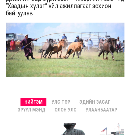
“Хаадын хүлэг” үйл ажиллагааг зохион
байгуулав
НИЙГЭМ
УЛС ТӨР
ЭДИЙН ЗАСАГ
ЭРҮҮЛ МЭНД
ОЛОН УЛС
УЛААНБААТАР