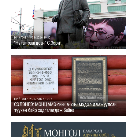
НИЙГЭМ /
3/08/2026, 19:30
“Нутаг заагдсан” С.Зориг
НИЙГЭМ /
28/07/2026, 12:06
СЭЛЭНГЭ: МОНЦАМЭ-гийн анхны мэдээ дамжуулсан
түүхэн байр хадгалагдаж байна