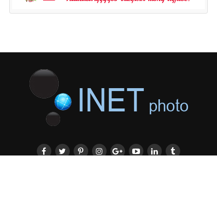
МЭДЭЭНИЙ ӨРӨӨ
ТРЕНД
ЧӨЛӨӨТ ИНДЭР
ВИДЕО
ЗУРААЧИД
ТАНХИМ
ШАВЬ СУРГАЛТ
НЭГ ЗУРГИЙН ТҮҮХ
СОНИРХОГЧ
НУУЦ ДУРАН
НИЙТЛЭЛ
ЯРИЛЦЛАГА