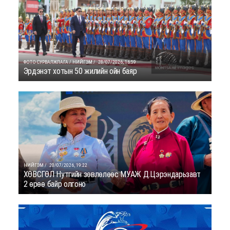
ФОТО СУРВАЛЖЛАГА / НИЙГЭМ /
28/07/2026, 16:59
Эрдэнэт хотын 50 жилийн ойн баяр
НИЙГЭМ /
20/07/2026, 19:22
ХӨВСГӨЛ Нутгийн зөвлөлөөс МУАЖ Д.Цэрэндарьзавт
2 өрөө байр олгоно