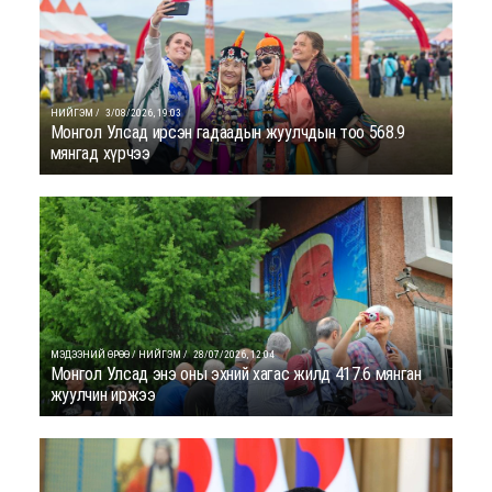
НИЙГЭМ /
3/08/2026, 19:03
Монгол Улсад ирсэн гадаадын жуулчдын тоо 568.9
мянгад хүрчээ
МЭДЭЭНИЙ ӨРӨӨ / НИЙГЭМ /
28/07/2026, 12:04
Монгол Улсад энэ оны эхний хагас жилд 417.6 мянган
жуулчин иржээ