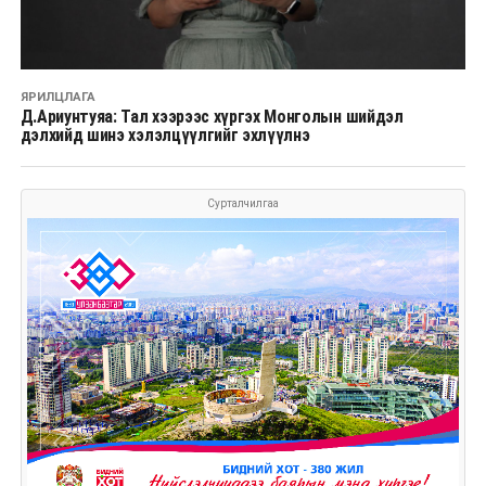
ЯРИЛЦЛАГА
Д.Ариунтуяа: Тал хээрээс хүргэх Монголын шийдэл
дэлхийд шинэ хэлэлцүүлгийг эхлүүлнэ
Сурталчилгаа