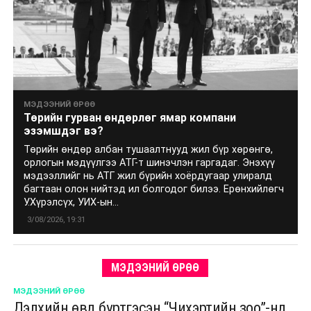
МЭДЭЭНИЙ ӨРӨӨ
Төрийн гурван өндөрлөг ямар компани
эзэмшдэг вэ?
Төрийн өндөр албан тушаалтнууд жил бүр хөрөнгө,
орлогын мэдүүлгээ АТГ-т шинэчлэн гаргадаг. Энэхүү
мэдээллийг нь АТГ жил бүрийн хоёрдугаар улиралд
багтаан олон нийтэд ил болгодог билээ. Ерөнхийлөгч
У.Хүрэлсүх, УИХ-ын...
3/08/2026, 19:31
МЭДЭЭНИЙ ӨРӨӨ
МЭДЭЭНИЙ ӨРӨӨ
Дэлхийн өвд бүртгэсэн “Чихэртийн зоо”-нд