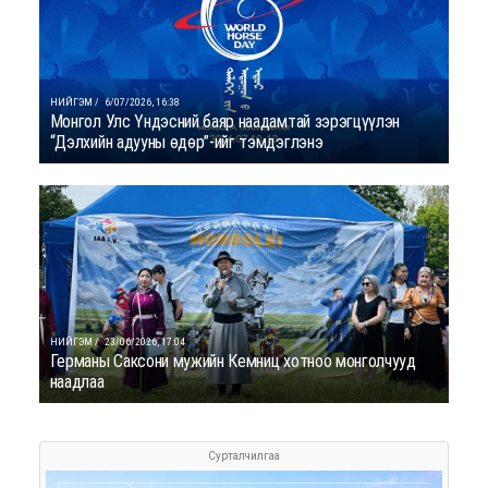
НИЙГЭМ /
6/07/2026, 16:38
Монгол Улс Үндэсний баяр наадамтай зэрэгцүүлэн
“Дэлхийн адууны өдөр”-ийг тэмдэглэнэ
НИЙГЭМ /
23/06/2026, 17:04
Германы Саксони мужийн Кемниц хотноо монголчууд
наадлаа
Сурталчилгаа