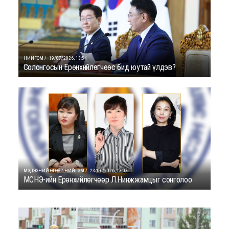
НИЙГЭМ /
19/07/2026, 13:54
Солонгосын Ерөнхийлөгчөөс бид юутай үлдэв?
МЭДЭЭНИЙ ӨРӨӨ / НИЙГЭМ /
23/06/2026, 17:07
МСНЭ-ийн Ерөнхийлөгчөөр Л.Нинжжамцыг сонголоо