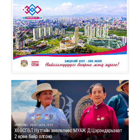
НИЙГЭМ /
20/07/2026, 19:21
ХӨВСГӨЛ Нутгийн зөвлөлөөс МУАЖ Д.Цэрэндарьзавт
2 өрөө байр олгоно