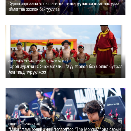
Сурын харвааны улсын аварга шалгаруулах харвааг анх удаа
аймагтаа зохион байгууллаа
ФОТО СУРВАЛЖЛАГА / СПОРТ /
8/06/2026, 17:21
Гэрэл зурагчин С.Энхжаргалын “Хүү төрвөл бөх болно” бүтээл
Ази тивд түрүүлжээ
СПОРТ /
4/06/2026, 16:02
"Major" тэмцээний эхний тоглолтоо "The MongolZ" энэ сарын