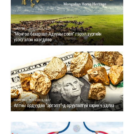
НИЙГЭМ /
20/07/2026, 16:20
“Монгол бахархал-Адууны соёл” гэрэл зургийн
үзэсгэлэн нээгдлээ
НИЙГЭМ /
29/06/2026, 16:07
Алтны ордуудаа “эргэлт”-д оруулалгүй харин ч удлаа