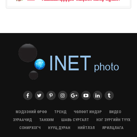
МЭДЭЭНИЙ ӨРӨӨ
ТРЕНД
ЧӨЛӨӨТ ИНДЭР
ВИДЕО
ЗУРААЧИД
ТАНХИМ
ШАВЬ СУРГАЛТ
НЭГ ЗУРГИЙН ТҮҮХ
СОНИРХОГЧ
НУУЦ ДУРАН
НИЙТЛЭЛ
ЯРИЛЦЛАГА