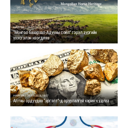
НИЙГЭМ /
20/07/2026, 16:20
“Монгол бахархал-Адууны соёл” гэрэл зургийн
үзэсгэлэн нээгдлээ
НИЙГЭМ /
29/06/2026, 16:07
Алтны ордуудаа “эргэлт”-д оруулалгүй харин ч удлаа