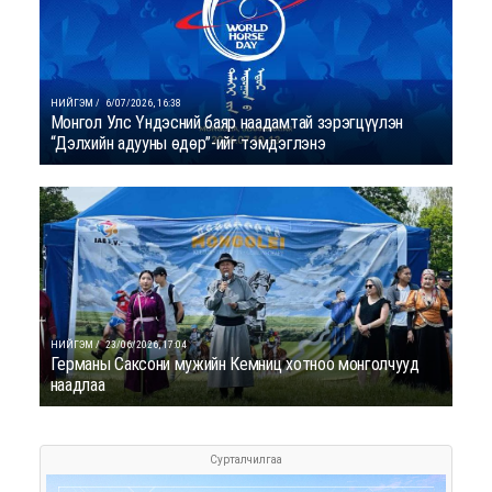
НИЙГЭМ /
6/07/2026, 16:38
Монгол Улс Үндэсний баяр наадамтай зэрэгцүүлэн
“Дэлхийн адууны өдөр”-ийг тэмдэглэнэ
НИЙГЭМ /
23/06/2026, 17:04
Германы Саксони мужийн Кемниц хотноо монголчууд
наадлаа
Сурталчилгаа