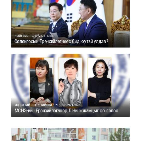
НИЙГЭМ /
19/07/2026, 13:54
Солонгосын Ерөнхийлөгчөөс бид юутай үлдэв?
МЭДЭЭНИЙ ӨРӨӨ / НИЙГЭМ /
23/06/2026, 17:07
МСНЭ-ийн Ерөнхийлөгчөөр Л.Нинжжамцыг сонголоо