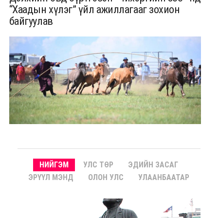
“Хаадын хүлэг” үйл ажиллагааг зохион
байгуулав
НИЙГЭМ
УЛС ТӨР
ЭДИЙН ЗАСАГ
ЭРҮҮЛ МЭНД
ОЛОН УЛС
УЛААНБААТАР