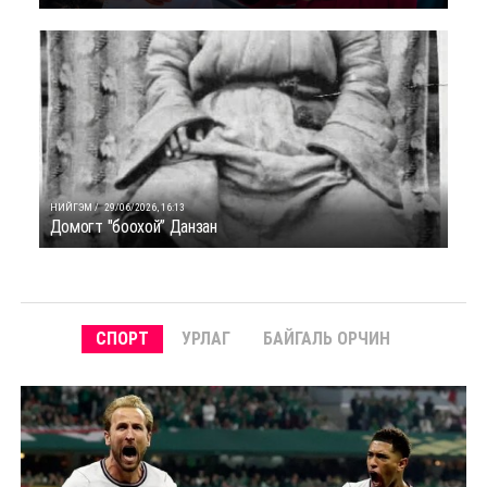
НИЙГЭМ /
29/06/2026, 16:13
Домогт "боохой” Данзан
СПОРТ
УРЛАГ
БАЙГАЛЬ ОРЧИН