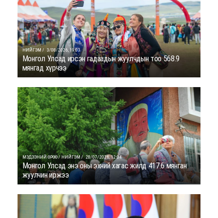
НИЙГЭМ /
3/08/2026, 19:03
Монгол Улсад ирсэн гадаадын жуулчдын тоо 568.9
мянгад хүрчээ
МЭДЭЭНИЙ ӨРӨӨ / НИЙГЭМ /
28/07/2026, 12:04
Монгол Улсад энэ оны эхний хагас жилд 417.6 мянган
жуулчин иржээ