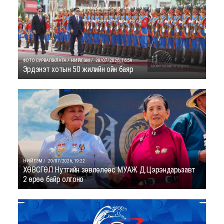
ФОТО СУРВАЛЖЛАГА / НИЙГЭМ /
28/07/2026, 16:59
Эрдэнэт хотын 50 жилийн ойн баяр
НИЙГЭМ /
20/07/2026, 19:22
ХӨВСГӨЛ Нутгийн зөвлөлөөс МУАЖ Д.Цэрэндарьзавт
2 өрөө байр олгоно