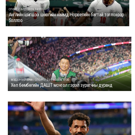
СПОРТ /
6/07/2026, 16:51
Английн шигшээ шөвгийн наймд Норвегийн багтай тоглохоор
боллоо
МЭДЭЭНИЙ ӨРӨӨ / СПОРТ /
23/06/2026, 17:30
Хөл бөмбөгийн ДАШТ монгол гэрэл зурагчны дуранд