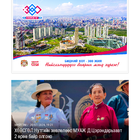
НИЙГЭМ /
20/07/2026, 19:21
ХӨВСГӨЛ Нутгийн зөвлөлөөс МУАЖ Д.Цэрэндарьзавт
2 өрөө байр олгоно