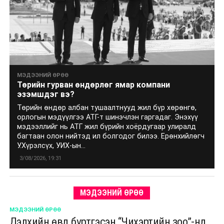
МЭДЭЭНИЙ ӨРӨӨ
Төрийн гурван өндөрлөг ямар компани
эзэмшдэг вэ?
Төрийн өндөр албан тушаалтнууд жил бүр хөрөнгө,
орлогын мэдүүлгээ АТГ-т шинэчлэн гаргадаг. Энэхүү
мэдээллийг нь АТГ жил бүрийн хоёрдугаар улиралд
багтаан олон нийтэд ил болгодог билээ. Ерөнхийлөгч
У.Хүрэлсүх, УИХ-ын...
3/08/2026, 19:31
МЭДЭЭНИЙ ӨРӨӨ
МЭДЭЭНИЙ ӨРӨӨ
Дэлхийн өвд бүртгэсэн “Чихэртийн зоо”-нд