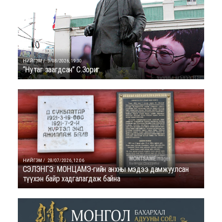
НИЙГЭМ /
3/08/2026, 19:30
“Нутаг заагдсан” С.Зориг
НИЙГЭМ /
28/07/2026, 12:06
СЭЛЭНГЭ: МОНЦАМЭ-гийн анхны мэдээ дамжуулсан
түүхэн байр хадгалагдаж байна