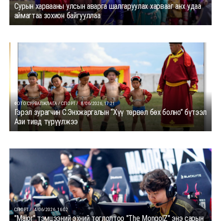
Сурын харвааны улсын аварга шалгаруулах харвааг анх удаа
аймагтаа зохион байгууллаа
ФОТО СУРВАЛЖЛАГА / СПОРТ /
8/06/2026, 17:21
Гэрэл зурагчин С.Энхжаргалын “Хүү төрвөл бөх болно” бүтээл
Ази тивд түрүүлжээ
СПОРТ /
4/06/2026, 16:02
"Major" тэмцээний эхний тоглолтоо "The MongolZ" энэ сарын