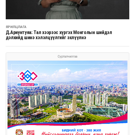
ЯРИЛЦЛАГА
Д.Ариунтуяа: Тал хээрээс хүргэх Монголын шийдэл
дэлхийд шинэ хэлэлцүүлгийг эхлүүлнэ
Сурталчилгаа