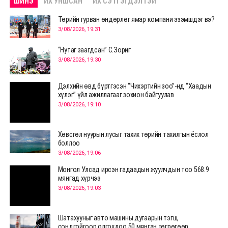
ШИНЭ
ИХ УНШСАН
ИХ СЭТГЭГДЭЛТЭЙ
Төрийн гурван өндөрлөг ямар компани эзэмшдэг вэ?
3/08/2026, 19:31
“Нутаг заагдсан” С.Зориг
3/08/2026, 19:30
Дэлхийн өвд бүртгэсэн “Чихэртийн зоо”-нд “Хаадын
хүлэг” үйл ажиллагааг зохион байгуулав
3/08/2026, 19:10
Хөвсгөл нуурын лусыг тахих төрийн тахилгын ёслол
боллоо
3/08/2026, 19:06
Монгол Улсад ирсэн гадаадын жуулчдын тоо 568.9
мянгад хүрчээ
3/08/2026, 19:03
Шатахууныг авто машины дугаарын тэгш,
сондгойгоор олгохдоо 50 мянган төгрөгөөр