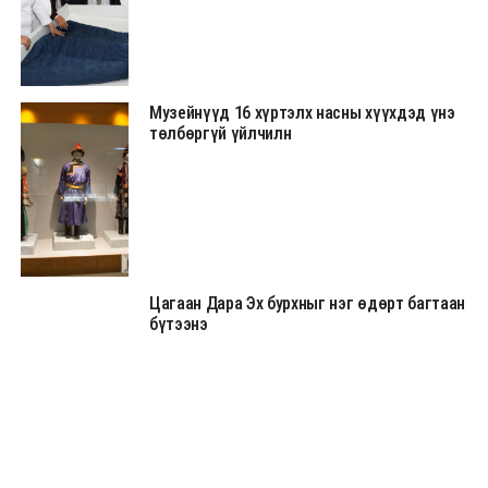
Музейнүүд 16 хүртэлх насны хүүхдэд үнэ
төлбөргүй үйлчилн
Цагаан Дара Эх бурхныг нэг өдөрт багтаан
бүтээнэ