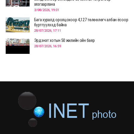
хязгаарлана
3/08/2026, 19:01
Бага хуралд оролцохоор 4,127 төлөөлөгч албан ёсоор
бүртгүүлээд байна
28/07/2026, 17:11
Эрдэнэт хотын 50 жилийн ойн баяр
28/07/2026, 16:59
Д.Ариунтуяа: Тал хээрээс хүргэх Монголын шийдэл
дэлхийд шинэ хэлэлцүүлгийг эхлүүлнэ
28/07/2026, 12:09
СЭЛЭНГЭ: МОНЦАМЭ-гийн анхны мэдээ дамжуулсан
түүхэн байр хадгалагдаж байна
28/07/2026, 12:06
Монгол Улсад энэ оны эхний хагас жилд 417.6 мянган
жуулчин иржээ
28/07/2026, 12:04
ХӨВСГӨЛ Нутгийн зөвлөлөөс МУАЖ Д.Цэрэндарьзавт
2 өрөө байр олгоно
20/07/2026, 19:22