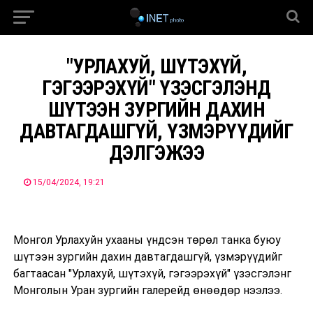
"УРЛАХУЙ, ШҮТЭХҮЙ,
ГЭГЭЭРЭХҮЙ" ҮЗЭСГЭЛЭНД
ШҮТЭЭН ЗУРГИЙН ДАХИН
ДАВТАГДАШГҮЙ, ҮЗМЭРҮҮДИЙГ
ДЭЛГЭЖЭЭ
15/04/2024, 19:21
Монгол Урлахуйн ухааны үндсэн төрөл танка буюу
шүтээн зургийн дахин давтагдашгүй, үзмэрүүдийг
багтаасан "Урлахуй, шүтэхүй, гэгээрэхүй" үзэсгэлэнг
Монголын Уран зургийн галерейд өнөөдөр нээлээ.