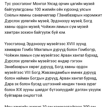
Тус үзэсгэлэнг Монгол Улсад орчин цагийн музей
байгуулагдсаны 100 жилийн ойн хүрээнд улсын
Соёлын яамны санаачилгаар Г.Занабазарын нэрэмжит
Дүрслэх урлагийн музей, Эрдэнэзуу музей, Богд
хааны ордон музей, Чойжин ламын сүм музей
хамтран зохион байгуулж буй юм.
Үзэсгэлэнд Эрдэнэзуу музейгээс XVIII зуунд
хамаарах Гомбо Махгалын дүрүүд болон Гомбогүр,
Чойжин ламын сүм музейгээс Арван хангал бурхад,
Дүрслэх урлагийн музейгээс өндөр гэгээн
Занабазарын хөрөг дүрүүд, Богд хааны ордон
музейгээс VIII Богд Жавзандамбын өмнөх дүрүүд
болон найман Богдын дүрүүд, Арван хангал бурхад,
Дара эх болон бусад шүтээний нандин танка зураг
болон XIX зууны шилдэг бүтээлүүдийг дэглэн үзүүлж
буйгаараа онцлогтой.
Мөн хамгийн жижиг 10 см хэмжээтэйгээс 300 см