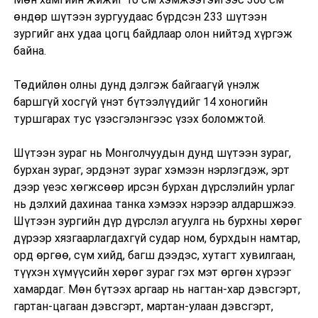
өндөр шүтээн зургуудаас бүрдсэн 233 шүтээн
зургийг анх удаа цогц байдлаар олон нийтэд хүргэж
байна.
Төдийлөн олны дунд дэлгэж байгаагүй үнэлж
баршгүй хосгүй үнэт бүтээлүүдийг 14 хоногийн
туршгарах тус үзэсгэлэнгээс үзэх боломжтой.
Шүтээн зураг нь Монголчуудын дунд шүтээн зураг,
бурхан зураг, эрдэнэт зураг хэмээн нэрлэгдэж, эрт
дээр үеэс хөгжсөөр ирсэн бурхан дүрслэлийн урлаг
нь дэлхий дахинаа танка хэмээх нэрээр алдаршжээ.
Шүтээн зургийн дүр дүрслэл агуулга нь бурхны хөрөг
дүрээр хязгаарлагдахгүй судар ном, бурхдын намтар,
орд өргөө, сүм хийд, багш дээдэс, хутагт хувилгаан,
түүхэн хүмүүсийн хөрөг зураг гэх мэт өргөн хүрээг
хамардаг. Мөн бүтээх аргаар нь нагтан-хар дэвсгэрт,
гартан-цагаан дэвсгэрт, мартан-улаан дэвсгэрт,