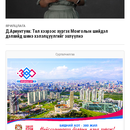
ЯРИЛЦЛАГА
Д.Ариунтуяа: Тал хээрээс хүргэх Монголын шийдэл
дэлхийд шинэ хэлэлцүүлгийг эхлүүлнэ
Сурталчилгаа