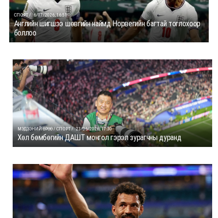
СПОРТ /
6/07/2026, 16:51
Английн шигшээ шөвгийн наймд Норвегийн багтай тоглохоор
боллоо
МЭДЭЭНИЙ ӨРӨӨ / СПОРТ /
23/06/2026, 17:30
Хөл бөмбөгийн ДАШТ монгол гэрэл зурагчны дуранд