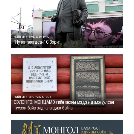
НИЙГЭМ /
3/08/2026, 19:30
“Нутаг заагдсан” С.Зориг
НИЙГЭМ /
28/07/2026, 12:06
СЭЛЭНГЭ: МОНЦАМЭ-гийн анхны мэдээ дамжуулсан
түүхэн байр хадгалагдаж байна