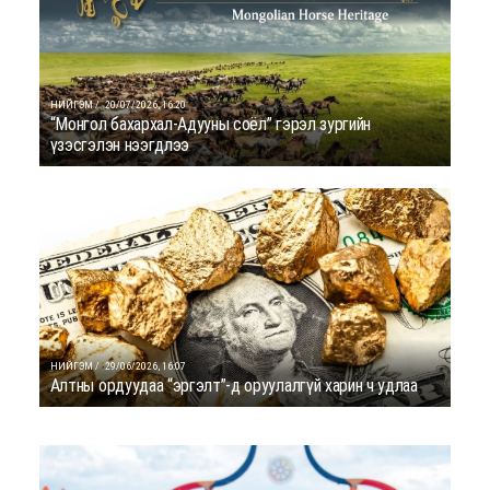
НИЙГЭМ /
20/07/2026, 16:20
“Монгол бахархал-Адууны соёл” гэрэл зургийн
үзэсгэлэн нээгдлээ
НИЙГЭМ /
29/06/2026, 16:07
Алтны ордуудаа “эргэлт”-д оруулалгүй харин ч удлаа