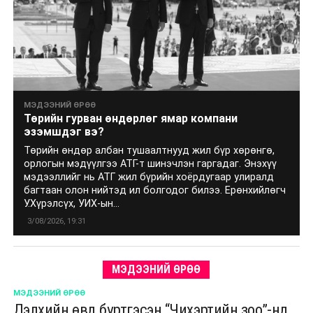
МЭДЭЭНИЙ ӨРӨӨ
Төрийн гурван өндөрлөг ямар компани
эзэмшдэг вэ?
Төрийн өндөр албан тушаалтнууд жил бүр хөрөнгө,
орлогын мэдүүлгээ АТГ-т шинэчлэн гаргадаг. Энэхүү
мэдээллийг нь АТГ жил бүрийн хоёрдугаар улиралд
багтаан олон нийтэд ил болгодог билээ. Ерөнхийлөгч
У.Хүрэлсүх, УИХ-ын...
3/08/2026, 19:31
МЭДЭЭНИЙ ӨРӨӨ
МЭДЭЭНИЙ ӨРӨӨ
Дэлхийн өвд бүртгэсэн “Чихэртийн зоо”-нд