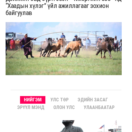
“Хаадын хүлэг” үйл ажиллагааг зохион
байгуулав
НИЙГЭМ
УЛС ТӨР
ЭДИЙН ЗАСАГ
ЭРҮҮЛ МЭНД
ОЛОН УЛС
УЛААНБААТАР