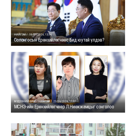
НИЙГЭМ /
19/07/2026, 13:54
Солонгосын Ерөнхийлөгчөөс бид юутай үлдэв?
МЭДЭЭНИЙ ӨРӨӨ / НИЙГЭМ /
23/06/2026, 17:07
МСНЭ-ийн Ерөнхийлөгчөөр Л.Нинжжамцыг сонголоо