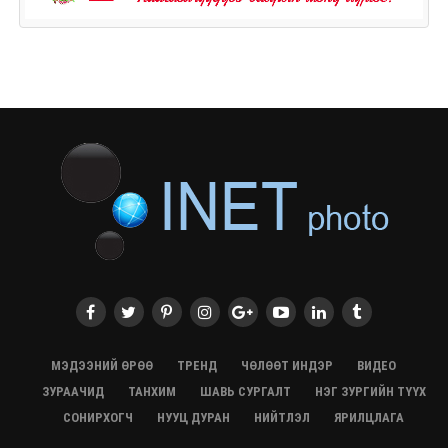
МЭДЭЭНИЙ ӨРӨӨ
ТРЕНД
ЧӨЛӨӨТ ИНДЭР
ВИДЕО
ЗУРААЧИД
ТАНХИМ
ШАВЬ СУРГАЛТ
НЭГ ЗУРГИЙН ТҮҮХ
СОНИРХОГЧ
НУУЦ ДУРАН
НИЙТЛЭЛ
ЯРИЛЦЛАГА