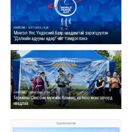
НИЙГЭМ /
6/07/2026, 16:38
Монгол Улс Үндэсний баяр наадамтай зэрэгцүүлэн
“Дэлхийн адууны өдөр”-ийг тэмдэглэнэ
НИЙГЭМ /
23/06/2026, 17:04
Германы Саксони мужийн Кемниц хотноо монголчууд
наадлаа
Сурталчилгаа