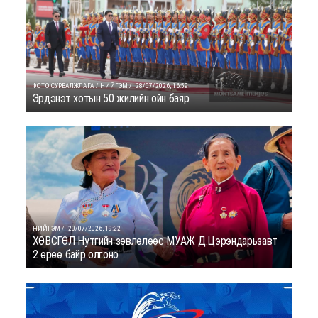
ФОТО СУРВАЛЖЛАГА / НИЙГЭМ /
28/07/2026, 16:59
Эрдэнэт хотын 50 жилийн ойн баяр
НИЙГЭМ /
20/07/2026, 19:22
ХӨВСГӨЛ Нутгийн зөвлөлөөс МУАЖ Д.Цэрэндарьзавт
2 өрөө байр олгоно