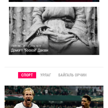
НИЙГЭМ /
29/06/2026, 16:13
Домогт "боохой” Данзан
СПОРТ
УРЛАГ
БАЙГАЛЬ ОРЧИН