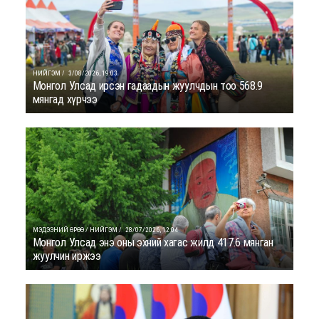
НИЙГЭМ /
3/08/2026, 19:03
Монгол Улсад ирсэн гадаадын жуулчдын тоо 568.9
мянгад хүрчээ
МЭДЭЭНИЙ ӨРӨӨ / НИЙГЭМ /
28/07/2026, 12:04
Монгол Улсад энэ оны эхний хагас жилд 417.6 мянган
жуулчин иржээ