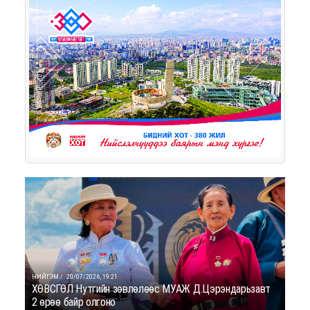
НИЙГЭМ /
20/07/2026, 19:21
ХӨВСГӨЛ Нутгийн зөвлөлөөс МУАЖ Д.Цэрэндарьзавт
2 өрөө байр олгоно