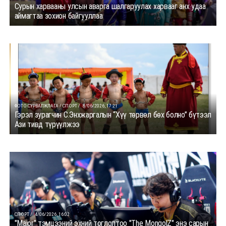
Сурын харвааны улсын аварга шалгаруулах харвааг анх удаа
аймагтаа зохион байгууллаа
ФОТО СУРВАЛЖЛАГА / СПОРТ /
8/06/2026, 17:21
Гэрэл зурагчин С.Энхжаргалын “Хүү төрвөл бөх болно” бүтээл
Ази тивд түрүүлжээ
СПОРТ /
4/06/2026, 16:02
"Major" тэмцээний эхний тоглолтоо "The MongolZ" энэ сарын