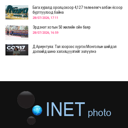
Бага хуралд оролцохоор 4,127 төлөөлөгч албан ёсоор
бүртгүүлээд байна
28/07/2026, 17:11
Эрдэнэт хотын 50 жилийн ойн баяр
28/07/2026, 16:59
Д.Ариунтуяа: Тал хээрээс хүргэх Монголын шийдэл
дэлхийд шинэ хэлэлцүүлгийг эхлүүлнэ
28/07/2026, 12:09
СЭЛЭНГЭ: МОНЦАМЭ-гийн анхны мэдээ дамжуулсан
түүхэн байр хадгалагдаж байна
28/07/2026, 12:06
Монгол Улсад энэ оны эхний хагас жилд 417.6 мянган
жуулчин иржээ
28/07/2026, 12:04
ХӨВСГӨЛ Нутгийн зөвлөлөөс МУАЖ Д.Цэрэндарьзавт
2 өрөө байр олгоно
20/07/2026, 19:22
ХӨВСГӨЛ Нутгийн зөвлөлөөс МУАЖ Д.Цэрэндарьзавт