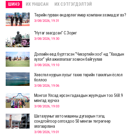
ШИНЭ
ИХ УНШСАН
ИХ СЭТГЭГДЭЛТЭЙ
Төрийн гурван өндөрлөг ямар компани эзэмшдэг вэ?
3/08/2026, 19:31
“Нутаг заагдсан” С.Зориг
3/08/2026, 19:30
Дэлхийн өвд бүртгэсэн “Чихэртийн зоо”-нд “Хаадын
хүлэг” үйл ажиллагааг зохион байгуулав
3/08/2026, 19:10
Хөвсгөл нуурын лусыг тахих төрийн тахилгын ёслол
боллоо
3/08/2026, 19:06
Монгол Улсад ирсэн гадаадын жуулчдын тоо 568.9
мянгад хүрчээ
3/08/2026, 19:03
Шатахууныг авто машины дугаарын тэгш,
сондгойгоор олгохдоо 50 мянган төгрөгөөр
хязгаарлана
3/08/2026, 19:01