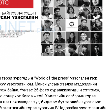
эрэл зурагчдын "World of the press" үзэсгэлэн гэж
эхүү үзэсгэлэн юм. Манай улсын хэвлэл мэдээллийн
ллаж байна. Үүнээс 25 фото сурвалжлагчдын сэтгэмж,
эс сонирхох боломжтой. Хэвлэлийн салбарын гэрэл
 цэгт ажилладаг тул, биднээс бүх төрлийн зураг авах
гентлагийн гэрэл зурагчин Б.Чадраабал үзэсгэлэнгийн