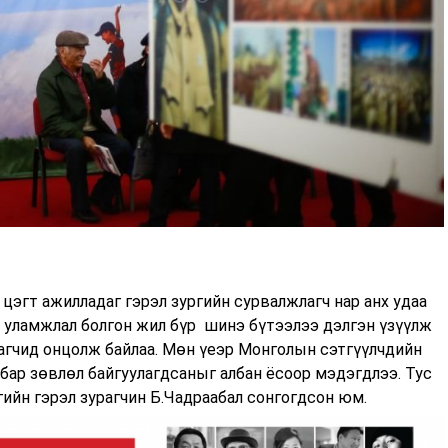
цэгт ажилладаг гэрэл зургийн сурвалжлагч нар анх удаа
д уламжлал болгон жил бүр шинэ бүтээлээ дэлгэн үзүүлж
лагчид онцолж байлаа. Мөн үеэр Монголын сэтгүүлчдийн
бар зөвлөл байгуулагдсаныг албан ёсоор мэдэгдлээ. Тус
йн гэрэл зурагчин Б.Чадраабал сонгогдсон юм.