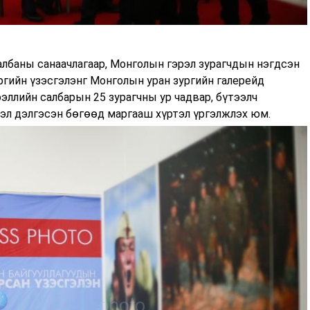
лбаны санаачлагаар, Монголын гэрэл зурагчдын нэгдсэн
зургийн үзэсгэлэнг Монголын уран зургийн галерейд
эллийн салбарын 25 зурагчны ур чадвар, бүтээлч
эл дэлгэсэн бөгөөд маргааш хүртэл үргэлжлэх юм.