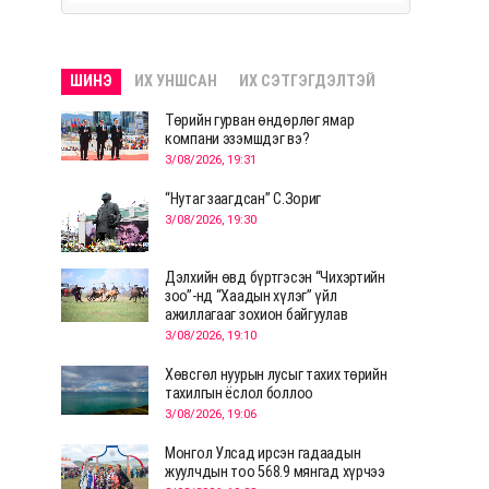
ШИНЭ
ИХ УНШСАН
ИХ СЭТГЭГДЭЛТЭЙ
Төрийн гурван өндөрлөг ямар
компани эзэмшдэг вэ?
3/08/2026, 19:31
“Нутаг заагдсан” С.Зориг
3/08/2026, 19:30
Дэлхийн өвд бүртгэсэн “Чихэртийн
зоо”-нд “Хаадын хүлэг” үйл
ажиллагааг зохион байгуулав
3/08/2026, 19:10
Хөвсгөл нуурын лусыг тахих төрийн
тахилгын ёслол боллоо
3/08/2026, 19:06
Монгол Улсад ирсэн гадаадын
жуулчдын тоо 568.9 мянгад хүрчээ