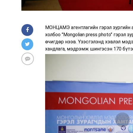
МОНЦАМЭ агентлагийн гэрэл зургийн а
холбоо "Mongolian press photo" гэрэл 
өчигдөр нээв. Үзэсгэлэнд хэвлэл мэдэ
хандлага, мэдрэмж шингэсэн 170 бүтэ