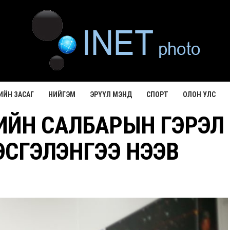
ИЙН ЗАСАГ
НИЙГЭМ
ЭРҮҮЛ МЭНД
СПОРТ
ОЛОН УЛС
ИЙН САЛБАРЫН ГЭРЭЛ
ЭСГЭЛЭНГЭЭ НЭЭВ