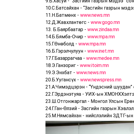
9.Б.Хасуй - “Засгийн газрын мэдээ” со
10.С.Батсайхан - “Засгийн газрын мэдэ
11.Н.Батмөнх -
www.news.mn
12.Д.Жавхлантөгс -
www.gogo.mn
13. Б.Баярбаатар -
www.zindaa.mn
14.Б.Бямба-Очир -
www.mpa.mn
15.Г.Өнөболд -
www.mpa.mn
16.Б.Гэрэлчулуун -
www.inet.mn
17.Г.Базаррагчаа -
www.medee.mn
18.Э.Ганзориг -
www.itoim.mn
19.Э.Энхбат -
www.news.mn
20.Б.Уугансүх -
www.newspress.mn
21.А.Чимэдцэрэн - “Үндэсний шуудан”
22.Г.Эрдэнэтуяа - УИХ-ын ХМОНХХэлт
23.Ш.Отгонжаргал - Монгол Улсын Ерө
24.Г.Ган-Өлзий - Засгийн газрын Хэвлэ
25.М.Нямсайхан - нийслэлийн ЗДТГ-ын 