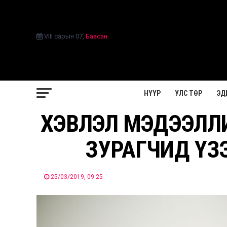
VIII сарын 07
,
Баасан
НҮҮР
УЛС ТӨР
ЭД
ХЭВЛЭЛ МЭДЭЭЛЛ
ЗУРАГЧИД ҮЗ
25/03/2019, 09:25