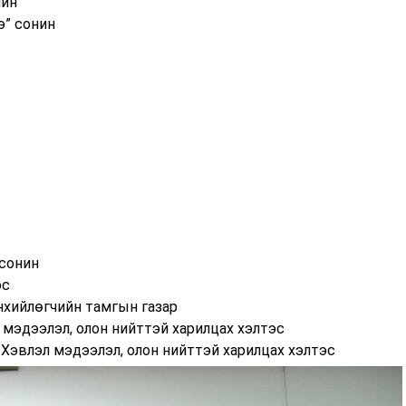
нин
э” сонин
 сонин
эс
нхийлөгчийн тамгын газар
л мэдээлэл, олон нийттэй харилцах хэлтэс
Хэвлэл мэдээлэл, олон нийттэй харилцах хэлтэс