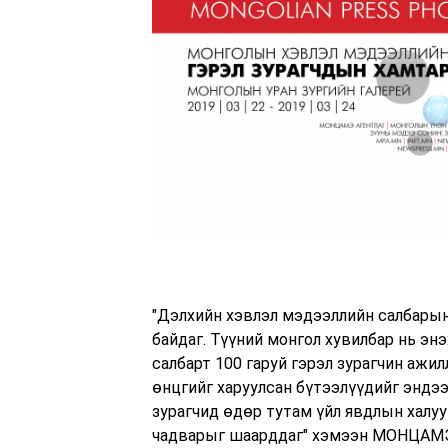
"Дэлхийн хэвлэл мэдээллийн салбарын г
байдаг. Түүний монгол хувилбар нь эн
салбарт 100 гаруй гэрэл зурагчин ажи
өнцгийг харуулсан бүтээлүүдийг эндэ
зурагчид өдөр тутам үйл явдлын халуун
чадварыг шаарддаг" хэмээн МОНЦАМЭ а