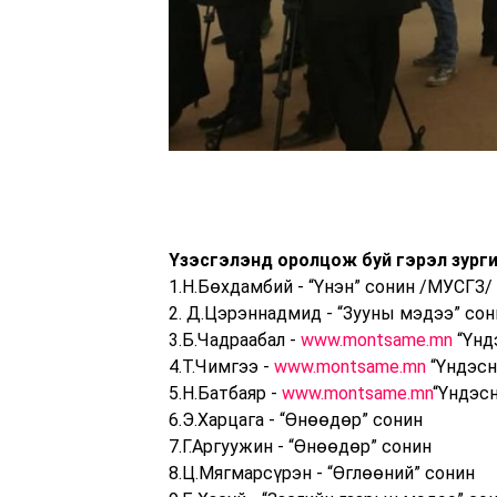
Үзэсгэлэнд оролцож буй гэрэл зурги
1.Н.Бөхдамбий - “Үнэн” сонин /МУСГЗ/
2. Д.Цэрэннадмид - “Зууны мэдээ” сон
3.Б.Чадраабал -
www.montsame.mn
“Үнд
4.Т.Чимгээ -
www.montsame.mn
“Үндэсн
5.Н.Батбаяр -
www.montsame.mn
“Үндэс
6.Э.Харцага - “Өнөөдөр” сонин
7.Г.Аргуужин - “Өнөөдөр” сонин
8.Ц.Мягмарсүрэн - “Өглөөний” сонин