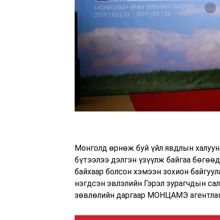
Монголд өрнөж буй үйл явдлын халуун 
бүтээлээ дэлгэн үзүүлж байгаа бөгөө
байхаар болсон хэмээн зохион байгуу
нэгдсэн эвлэлийн Гэрэл зурагчдын сал
зөвлөлийн даргаар МОНЦАМЭ агентлаги