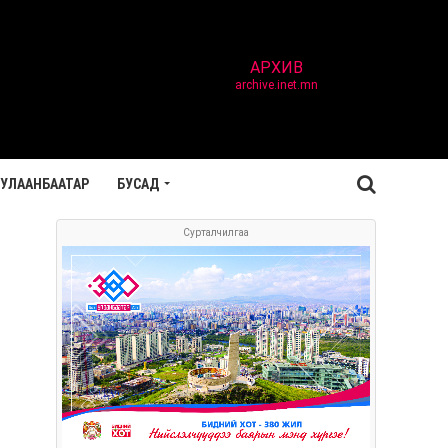
АРХИВ
archive.inet.mn
УЛААНБААТАР
БУСАД
Сурталчилгаа