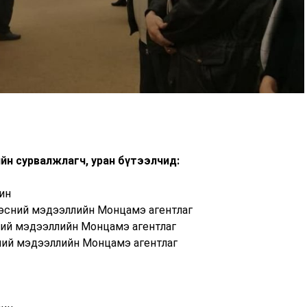
йн сурвалжлагч, уран бүтээлчид:
ин
эсний мэдээллийн Монцамэ агентлаг
ий мэдээллийн Монцамэ агентлаг
ний мэдээллийн Монцамэ агентлаг