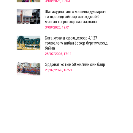
3/08/2026, 19:03
Шатахууныг авто машины дугаарын
тэгш, сондгойгоор олгохдоо 50
мянган төгрөгөөр хязгаарлана
3/08/2026, 19:01
Бага хуралд оролцохоор 4,127
төлөөлөгч албан ёсоор бүртгүүлээд
байна
28/07/2026, 17:11
Эрдэнэт хотын 50 жилийн ойн баяр
28/07/2026, 16:59
Д.Ариунтуяа: Тал хээрээс хүргэх
Монголын шийдэл дэлхийд шинэ
хэлэлцүүлгийг эхлүүлнэ
28/07/2026, 12:09
СЭЛЭНГЭ: МОНЦАМЭ-гийн анхны
мэдээ дамжуулсан түүхэн байр
хадгалагдаж байна
28/07/2026, 12:06