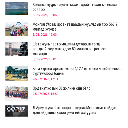
Хөвсгөл нуурын лусыг тахих төрийн тахилгын ёслол
боллоо
3/08/2026, 19:06
Монгол Улсад ирсэн гадаадын жуулчдын тоо 568.9
мянгад хүрчээ
3/08/2026, 19:03
Шатахууныг авто машины дугаарын тэгш,
сондгойгоор олгохдоо 50 мянган төгрөгөөр
хязгаарлана
3/08/2026, 19:01
Бага хуралд оролцохоор 4,127 төлөөлөгч албан ёсоор
бүртгүүлээд байна
28/07/2026, 17:11
Эрдэнэт хотын 50 жилийн ойн баяр
28/07/2026, 16:59
Д.Ариунтуяа: Тал хээрээс хүргэх Монголын шийдэл
дэлхийд шинэ хэлэлцүүлгийг эхлүүлнэ
28/07/2026, 12:09
СЭЛЭНГЭ: МОНЦАМЭ-гийн анхны мэдээ дамжуулсан