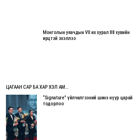
Монголын уяачдын VII их хурал 88 хувийн
ирцтэй эхэллээ
ЦАГААН САР БА ХАР ХЭЛ АМ...
“Signature” үйлчилгээний шинэ нүүр царай
тодорлоо