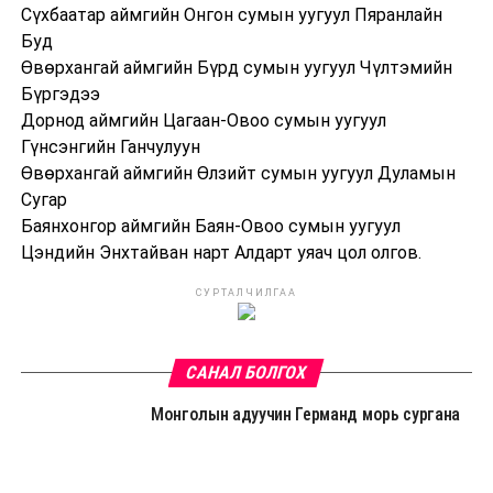
Сүхбаатар аймгийн Онгон сумын уугуул Пяранлайн
Буд
Өвөрхангай аймгийн Бүрд сумын уугуул Чүлтэмийн
Бүргэдээ
Дорнод аймгийн Цагаан-Овоо сумын уугуул
Гүнсэнгийн Ганчулуун
Өвөрхангай аймгийн Өлзийт сумын уугуул Дуламын
Сугар
Баянхонгор аймгийн Баян-Овоо сумын уугуул
Цэндийн Энхтайван нарт Алдарт уяач цол олгов.
СУРТАЛЧИЛГАА
САНАЛ БОЛГОХ
Монголын адуучин Германд морь сургана