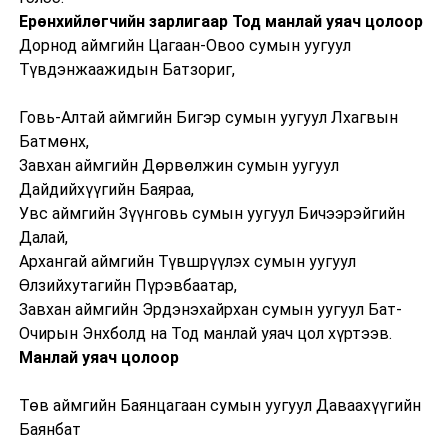
Ерөнхийлөгчийн зарлигаар Тод манлай уяач цолоор
Дорнод аймгийн Цагаан-Овоо сумын уугуул
Түвдэнжаажидын Батзориг,
Говь-Алтай аймгийн Бигэр сумын уугуул Лхагвын
Батмөнх,
Завхан аймгийн Дөрвөлжин сумын уугуул
Дайдийхүүгийн Баяраа,
Увс аймгийн Зүүнговь сумын уугуул Бичээрэйгийн
Далай,
Архангай аймгийн Түвшрүүлэх сумын уугуул
Өлзийхутагийн Пүрэвбаатар,
Завхан аймгийн Эрдэнэхайрхан сумын уугуул Бат-
Очирын Энхболд на Тод манлай уяач цол хүртээв.
Манлай уяач цолоор
Төв аймгийн Баянцагаан сумын уугуул Даваахүүгийн
Баянбат