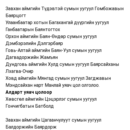
Завхан аймгийн Түдэвтэй сумын уугуул Гомбожавын
Баярцогт
Улаанбаатар хотын Багахангай дүүргийн уугуул
Ганбаатарын Баянтогтох
Орхон аймгийн Баян-Өндөр сумын уугуул
Дэмбэрэлийн Дэлгэрбаяр
Говь-Алтай аймгийн Баян-Уул сумын уугуул
Дагвадоржийн Жамъян
Дундговь аймгийн Хулд сумын уугуул Баярсайханы
Лхагва-Очир
Ховд аймгийн Мянгад сумын уугуул Загджавын
Мэндсайхан нарт Манлай уяач цол олголоо.
Алдарт уяач цолоор
Хөвсгөл аймгийн Цэцэрлэг сумын уугуул
Гончигбатын Батболд
Завхан аймгийн Цагаанчулуут сумын уугуул
Балдоржийн Баярдорж