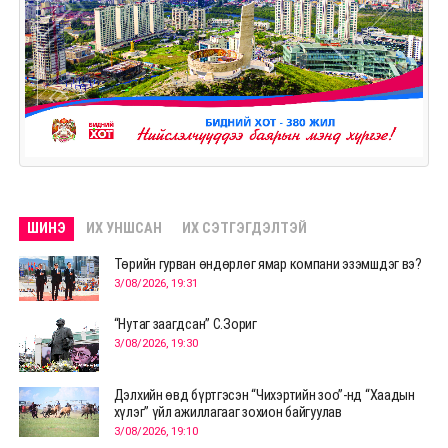
ШИНЭ
ИХ УНШСАН
ИХ СЭТГЭГДЭЛТЭЙ
Төрийн гурван өндөрлөг ямар компани эзэмшдэг вэ?
3/08/2026, 19:31
“Нутаг заагдсан” С.Зориг
3/08/2026, 19:30
Дэлхийн өвд бүртгэсэн “Чихэртийн зоо”-нд “Хаадын
хүлэг” үйл ажиллагааг зохион байгуулав
3/08/2026, 19:10