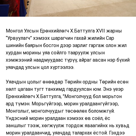
Монгол Улсын Ерөнхийлөгч Х.Баттулга XVII жарны
“Урвуулагч” хэмээх шарагчин гахай жилийн Сар
шинийн баярын босгон дээр зарлиг гаргаж олон жил
хурдан морины уяа сойлго тааруулж улсын
хэмжээний наадмуудаас түрүү, айраг авсан нэр бүхий
уяачдад улсын цол хүртээлээ.
Уяачдын цолыг өнөөдөр Төрийн ордны Төрийн есөн
хөлт цагаан тугт танхимд гардуулсан юм. Энэ үеэр
Ерөнхийлөгч Х.Баттулга, "Монголчууд бол морьтон
ард түмэн. Морьгүйгээр, морин уралдаангүйгээр,
Монголыг, монголчуудыг төсөөлөх боломжгүй.
Үндэсний морин уралдаан хэмээх өв соёл, ёс
заншлыг тээж, хөгжүүлж тордож яваагийнх нь хувьд
морин уралдаанчид, уяачдад талархах ёстой. Гэхдээ