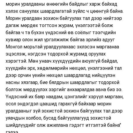
морин уралдааны өнөөгийн байдлыг харж байхад
хэлэх сануулах шаардлагатай зүйлс ч цөөнгүй байна.
Морин уралдаан зохион байгуулах тал дээр нийтээр
дагаж мөрдөх тогтсон журам, үнэлгээтэй болж
байгаа ч та бүхэн үндэсний өв соёлыг тээгчдийн
хувиар олон жил үргэлжилж байгаа эрлийз адууг
Монгол морьтай уралдуулахаас эхлэсэн маргаанаа
эцэслэж, нэгдсэн тодорхой журамд оруулах
хэрэгтэй. Мөн унаач хүүхдүүдийн аюулгүй байдал,
хүүхдийн эрх, хөдөлмөрийн нөхцөл, үнэлгээний тал
дээр орчин үеийн нөхцөл шаардлагад нийцүүлэн
насны хязгаар, бие бялдрын шаардлагыг тодорхой
болгож мөрдүүлэх зэргийг анхааралдаа авна биз ээ.
Үндэсний их баяр наадам, цэнгэлийг хэрүүл маргаан,
осол эндэгдэл цаашид гарахгүй байхаар морин
уралдааныг зүй зохистой зохион байгуулах тал дээр
уяачдын холбоо, бусад байгууллагууд зохистой
шийдлүүдийг олж ажиллана гэдэгт итгэлтэй байна"
гэлээ.