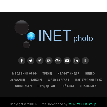
түүхэн байр хадгалагдаж байна
28/07/2026, 12:06
Монгол Улсад энэ оны эхний хагас жилд 417.6 мянган
жуулчин иржээ
28/07/2026, 12:04
ХӨВСГӨЛ Нутгийн зөвлөлөөс МУАЖ Д.Цэрэндарьзавт
2 өрөө байр олгоно
20/07/2026, 19:22
ХӨВСГӨЛ Нутгийн зөвлөлөөс МУАЖ Д.Цэрэндарьзавт
2 өрөө байр олгоно
20/07/2026, 19:21
Тажикистан Улсын Ерөнхийлөгч төрийн айлчлал
хийхээр хүрэлцэн ирлээ
МЭДЭЭНИЙ ӨРӨӨ
ТРЕНД
ЧӨЛӨӨТ ИНДЭР
ВИДЕО
20/07/2026, 19:19
ЗУРААЧИД
ТАНХИМ
ШАВЬ СУРГАЛТ
НЭГ ЗУРГИЙН ТҮҮХ
Испанийн шигшээ баг ДАШТ-д хоёр дахь удаагаа
СОНИРХОГЧ
НУУЦ ДУРАН
НИЙТЛЭЛ
ЯРИЛЦЛАГА
түрүүллээ
20/07/2026, 16:22
“Монгол бахархал-Адууны соёл” гэрэл зургийн
Copyright © 2018 iNET.mn : Developed by
"VIPNEWS" PR Group
.
үзэсгэлэн нээгдлээ