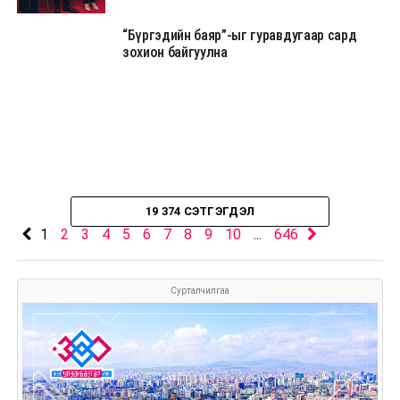
“Бүргэдийн баяр”-ыг гуравдугаар сард
зохион байгуулна
19 374 СЭТГЭГДЭЛ
1
2
3
4
5
6
7
8
9
10
...
646
Сурталчилгаа