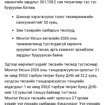
хөрөнгийн зардлыг 361,138.2 сая төгрөгөөр тус тус
бууруулан батлав.
Шинээр хэрэгжүүлэх тоног төхөөрөмжийн
санхүүжилтийг 50 хувь,
Зам тээврийн салбарын төслүүд,
Монгол Улсын хөгжлийн 2026 оны
төлөвлөгөөнд тусгагдаагүй хөрөнгө
оруулалтын төсөл, арга хэмжээг эрэмбэлж
зардлыг бууруулсан байна.
Эдгээр өөрчлөлтүүдийг төсвийн төсөлд тусгаснаар
Монгол Улсын 2026 оны тэнцвэржүүлсэн орлогыг 31
их наяд 930,0 тэрбум төгрөг буюу ДНБ-ий 32,2 хувь,
нэгдсэн төсвийн тэнцвэржүүлсэн тэнцлийн
алдагдлыг 1 их наяд 050,0 тэрбум төгрөг буюу ДНБ-
ний-1,0 хувьтай тэнцүү байхаар тогтжээ.
Монгол Улсын төсвийн нийт орлогын 27 орчим
хувийг уул уурхайн салбараас бүрдүүлдэг. Уул уурхайн