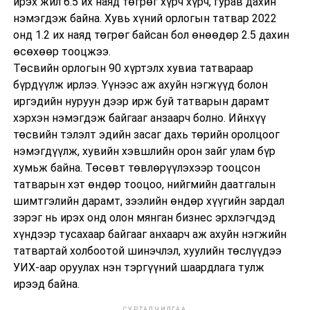
ирэх жил 6.5 их наяд төгрөг хүрч хүрч, гурав дахин
нэмэгдэж байна. Хувь хүний орлогын татвар 2022
онд 1.2 их наяд төгрөг байсан бол өнөөдөр 2.5 дахин
өсөхөөр тооцжээ.
Төсвийн орлогын 90 хүртэлх хувиа татвараар
бүрдүүлж ирлээ. Үүнээс аж ахуйн нэгжүүд болон
иргэдийн нуруун дээр ирж буй татварын дарамт
хэрхэн нэмэгдэж байгааг анзаарч болно. Ийнхүү
төсвийн тэлэлт эдийн засаг дахь төрийн оролцоог
нэмэгдүүлж, хувийн хэвшлийн орон зайг улам бүр
хумьж байна. Төсөвт төвлөрүүлэхээр тооцсон
татварын хэт өндөр тооцоо, нийгмийн даатгалын
шимтгэлийн дарамт, зээлийн өндөр хүүгийн зардал
зэрэг нь ирэх онд олон мянган бизнес эрхлэгчдэд
хүндээр тусахаар байгааг анхаарч аж ахуйн нэгжийн
татвартай холбоотой шинэчлэл, хуулийн төслүүдээ
УИХ-аар оруулах нэн тэргүүний шаардлага тулж
ирээд байна.
СУРТАЛЧИЛГАА