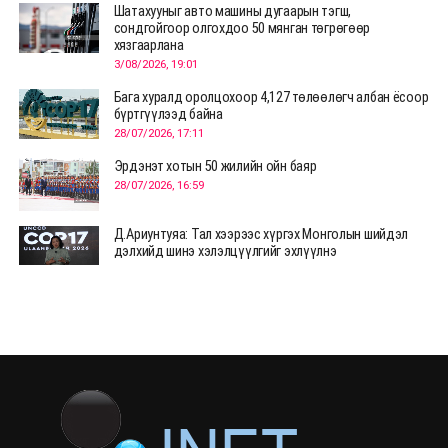
Шатахууныг авто машины дугаарын тэгш,
сондгойгоор олгохдоо 50 мянган төгрөгөөр
хязгаарлана
3/08/2026, 19:01
Бага хуралд оролцохоор 4,127 төлөөлөгч албан ёсоор
бүртгүүлээд байна
28/07/2026, 17:11
Эрдэнэт хотын 50 жилийн ойн баяр
28/07/2026, 16:59
Д.Ариунтуяа: Тал хээрээс хүргэх Монголын шийдэл
дэлхийд шинэ хэлэлцүүлгийг эхлүүлнэ
28/07/2026, 12:09
СЭЛЭНГЭ: МОНЦАМЭ-гийн анхны мэдээ дамжуулсан
түүхэн байр хадгалагдаж байна
28/07/2026, 12:06
Монгол Улсад энэ оны эхний хагас жилд 417.6 мянган
жуулчин иржээ
28/07/2026, 12:04
ХӨВСГӨЛ Нутгийн зөвлөлөөс МУАЖ Д.Цэрэндарьзавт