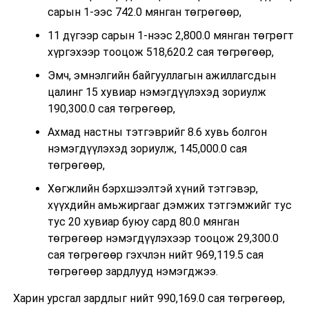
сарын 1-ээс 742.0 мянган төгрөгөөр,
11 дүгээр сарын 1-нээс 2,800.0 мянган төгрөгт
хүргэхээр тооцож 518,620.2 сая төгрөгөөр,
Эмч, эмнэлгийн байгууллагын ажиллагсдын
цалинг 15 хувиар нэмэгдүүлэхэд зориулж
190,300.0 сая төгрөгөөр,
Ахмад настны тэтгэврийг 8.6 хувь болгон
нэмэгдүүлэхэд зориулж, 145,000.0 сая
төгрөгөөр,
Хөгжлийн бэрхшээлтэй хүний тэтгэвэр,
хүүхдийн амьжиргааг дэмжих тэтгэмжийг тус
тус 20 хувиар буюу сард 80.0 мянган
төгрөгөөр нэмэгдүүлэхээр тооцож 29,300.0
сая төгрөгөөр гэхчлэн нийт 969,119.5 сая
төгрөгөөр зардлууд нэмэгджээ.
Харин урсгал зардлыг нийт 990,169.0 сая төгрөгөөр,