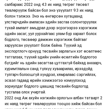
салбараас 2022 онд 4.3 их наяд төгрөг төсөвт
төвлөрүүлж байсан бол энэ үзүүлэлт 9.3 их наяд
болон тэлжээ. Энэ нь өнгөрсөн хугацаанд
улстөрчдийн амласан эдийн засгаа солонгоруулах
тухай амлалт амьдрал дээр эсрэгээрээ хэрэгжиж
эдийн засаг, уул уурхайгаас улам бүр хараат болох
бодлого, төсвөөр дамжин хэрэгжиж байгааг
харуулсан үзүүлэлт болж байна. Түүхий эд
экспортлогч орнууд төсвийн зарлагын хэт өсөлтөөс
татгалзах, түүхий эдийн үнийн өсөлтийн бодлогоо
бүгдийг нь эдийн засагтаа цутгахгүй байхад анхаарч,
хуримтлалын санд түлхүү хуваарилах, ирээдүйд
тулгарч болзошгүй хүндрэл, хямралаас сэргийлэх,
эсвэл гадаад өрийн хэмжээгээ нэмүүлэхэд
зориулдаг бодлого цаашид төсвийн бодлогод
тусгалаа олох учиртай.
2022 онд Аж ахуйн нэгжийн орлогын албан татварт 2
их наяд төгрөг төвлөрүүлэх тооцоо хийж байсан бол