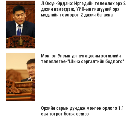
Л.Оюун-Эрдэнэ: Иргэдийн төлөөлөх эрх 2
дахин нэмэгдэж, УИХ-ын гишүүний эрх
мэдлийн төвлөрөл 2 дахин багасна
Монгол Улсын урт хугацааны хөгжлийн
төлөвлөгөө-"Шинэ сэргэлтийн бодлого"
Өрхийн сарын дундаж мөнгөн орлого 1.1
сая төгрөг болж өсжээ