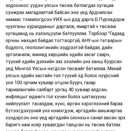
зодооноос үүдэн улсын төсөв батлагдах хугацаа
сунжрах магадлалтай байсан энэ үед Ардчилсан
намаас томилогдсон УИХ-ын дэд дарга Б.Пүрэвдорж
чуулганы хуралдааныг даргалж, ямартай ч төсвөө
хугацаанд нь хэлэлцүүлж батлууллаа. Тэрбээр "Гадаад
орчны нөхцөл байдал тогтворгүй, АНУ-ын татварын
бодлого, геополитикийн ээдрээтэй байдал, дайн
үргэлжилж, өмнөд хөршийн эдийн засаг саарч,
түүхий эдийн дэлхийн зах зээлийн үнэ ханш буурсан
үед Монгол Улсын нэгдсэн төсвийг баталлаа. Манай
улсын эдийн засгийн гол түүхий эд болох нүүрсний
үнэ 100 орчим хувиар огцом буурч, газар
тариалангийн салбарт ургац 40 хувиар алдсан,
инфляцыг өдөөгч гол хүчин болох шатахууны
нийлүүлэлт тасалдаж, хүнс, өргөн хэрэглээний бараа
бүтээгдэхүүний үнэ нэмэгдэж, иргэдийн амьжиргаа
хүндэрсэн энэ үед иргэдийн олонхын санал авсан эрх
баригч нам хоёр хуваагдан талцсан нь төсөв батлах