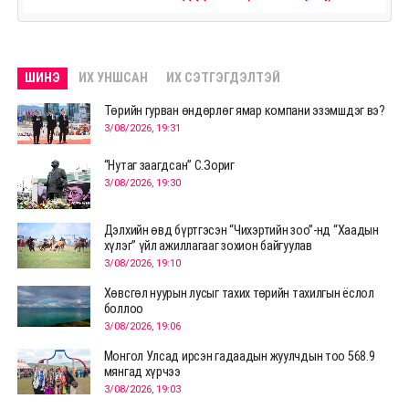
ШИНЭ
ИХ УНШСАН
ИХ СЭТГЭГДЭЛТЭЙ
Төрийн гурван өндөрлөг ямар компани эзэмшдэг вэ?
3/08/2026, 19:31
“Нутаг заагдсан” С.Зориг
3/08/2026, 19:30
Дэлхийн өвд бүртгэсэн “Чихэртийн зоо”-нд “Хаадын
хүлэг” үйл ажиллагааг зохион байгуулав
3/08/2026, 19:10
Хөвсгөл нуурын лусыг тахих төрийн тахилгын ёслол
боллоо
3/08/2026, 19:06
Монгол Улсад ирсэн гадаадын жуулчдын тоо 568.9
мянгад хүрчээ
3/08/2026, 19:03