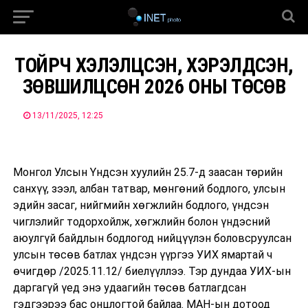
ТОЙРЧ ХЭЛЭЛЦСЭН, ХЭРЭЛДСЭН,
ЗӨВШИЛЦСӨН 2026 ОНЫ ТӨСӨВ
13/11/2025, 12:25
Монгол Улсын Үндсэн хуулийн 25.7-д заасан төрийн
санхүү, зээл, албан татвар, мөнгөний бодлого, улсын
эдийн засаг, нийгмийн хөгжлийн бодлого, үндсэн
чиглэлийг тодорхойлж, хөгжлийн болон үндэсний
аюулгүй байдлын бодлогод нийцүүлэн боловсруулсан
улсын төсөв батлах үндсэн үүргээ УИХ ямартай ч
өчигдөр /2025.11.12/ биелүүллээ. Тэр дундаа УИХ-ын
даргагүй үед энэ удаагийн төсөв батлагдсан
гэдгээрээ бас онцлогтой байлаа. МАН-ын дотоод