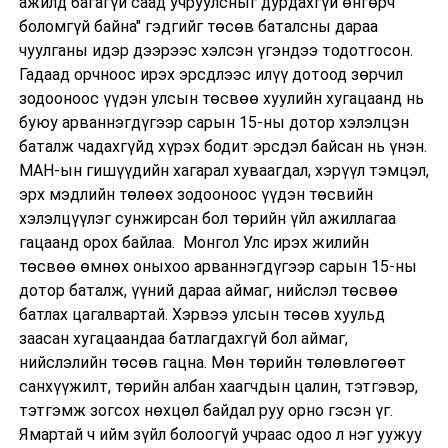
ажилд багагүй саад учруулсныг дурдахгүй өнгөрч
боломгүй байна" гэдгийг төсөв баталсны дараа
чуулганы идэр дээрээс хэлсэн үгэндээ тодотгосон.
Гадаад орчноос ирэх эрсдлээс илүү дотоод зөрчил
зодооноос үүдэн улсын төсвөө хуулийн хугацаанд нь
буюу арваннэгдүгээр сарын 15-ны дотор хэлэлцэн
баталж чадахгүйд хүрэх бодит эрсдэл байсан нь үнэн.
МАН-ын гишүүдийн хагарал хуваагдал, хэрүүл тэмцэл,
эрх мэдлийн төлөөх зодооноос үүдэн төсвийн
хэлэлцүүлэг сунжирсан бол төрийн үйл ажиллагаа
гацаанд орох байлаа. Монгол Улс ирэх жилийн
төсвөө өмнөх оныхоо арваннэгдүгээр сарын 15-ны
дотор баталж, үүний дараа аймаг, нийслэл төсвөө
батлах цагалвартай. Хэрвээ улсын төсөв хуульд
заасан хугацаандаа батлагдахгүй бол аймаг,
нийслэлийн төсөв гацна. Мөн төрийн төлөвлөгөөт
санхүүжилт, төрийн албан хаагчдын цалин, тэтгэвэр,
тэтгэмж зогсох нөхцөл байдал руу орно гэсэн үг.
Ямартай ч ийм зүйл болоогүй учраас одоо л нэг уужуу