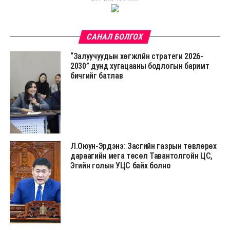
САНАЛ БОЛГОХ
“Залуучуудын хөгжлйн стратеги 2026-
2030” дунд хугацааны бодлогын баримт
бичгийг батлав
Л.Оюун-Эрдэнэ: Засгийн газрын төвлөрөх
дараагийн мега төсөл Тавантолгойн ЦС,
Эгийн голын УЦС байх болно