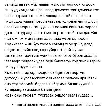
авлигдсан гэх маргааныг жагсаалтаар сонгогдсон
гишүүд хөндсөн. Цаашлаад дэмжээгүйг дэмжье гэх
санал хураалтын томъёололд толгой нь эргэсэн
гишүүдэд улаан, ногоон лаазаар удирдан чиглүүлсэн,
Засгийн газрын гишүүн нь Төсвийн байнгын хороог
даргалж хуралдсан гэх мэтээр төсөв батлагдах үйл
явц өмнөх жилүүдийнхээс ширүүхэн өрнөсөн.
Хэдийгээр жил бүр төсөв хэлэлцэх үеэр ил, далд
элдэв төрлийн хов, хор гүйдэг ч арай ч улаан
цагаандаа гарч гишүүдийн санал өгөх бүрэн эрхэнд
"лаазаар" халдсан удаа гарч байгаагүй гэдгийг ч зарим
гишүүн шүүмжилсэн.
Ямартай ч гадаад нөхцөл байдал тогтворгүй,
дотоодын улстөржилт савнаасаа хальсан ярвигтай
энэ үед төсвийн бодлогын баримт бичиг хуулийн
хугацаандаа амжиж батлагдлаа.
Ирэх оны төсөвт тусгасан онцлог заалтуудаас….
Багш нарын үндсэн цалинг ирэх оны нэгдүгээр