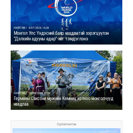
НИЙГЭМ /
6/07/2026, 16:38
Монгол Улс Үндэсний баяр наадамтай зэрэгцүүлэн
“Дэлхийн адууны өдөр”-ийг тэмдэглэнэ
НИЙГЭМ /
23/06/2026, 17:04
Германы Саксони мужийн Кемниц хотноо монголчууд
наадлаа
Сурталчилгаа