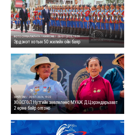
ФОТО СУРВАЛЖЛАГА / НИЙГЭМ /
28/07/2026, 16:59
Эрдэнэт хотын 50 жилийн ойн баяр
НИЙГЭМ /
20/07/2026, 19:22
ХӨВСГӨЛ Нутгийн зөвлөлөөс МУАЖ Д.Цэрэндарьзавт
2 өрөө байр олгоно