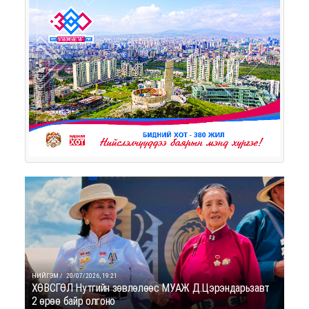
НИЙГЭМ /
20/07/2026, 19:21
ХӨВСГӨЛ Нутгийн зөвлөлөөс МУАЖ Д.Цэрэндарьзавт
2 өрөө байр олгоно