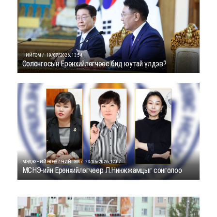
НИЙГЭМ /
19/07/2026, 13:54
Солонгосын Ерөнхийлөгчөөс бид юутай үлдэв?
МЭДЭЭНИЙ ӨРӨӨ / НИЙГЭМ /
23/06/2026, 17:07
МСНЭ-ийн Ерөнхийлөгчөөр Л.Нинжжамцыг сонголоо