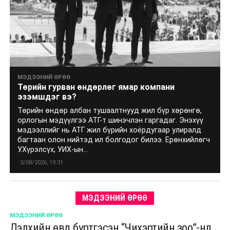
МЭДЭЭНИЙ ӨРӨӨ
Төрийн гурван өндөрлөг ямар компани
эзэмшдэг вэ?
Төрийн өндөр албан тушаалтнууд жил бүр хөрөнгө,
орлогын мэдүүлгээ АТГ-т шинэчлэн гаргадаг. Энэхүү
мэдээллийг нь АТГ жил бүрийн хоёрдугаар улиралд
багтаан олон нийтэд ил болгодог билээ. Ерөнхийлөгч
У.Хүрэлсүх, УИХ-ын...
3/08/2026, 19:31
МЭДЭЭНИЙ ӨРӨӨ
МЭДЭЭНИЙ ӨРӨӨ
Дэлхийн өвд бүртгэсэн “Чихэртийн зоо”-нд