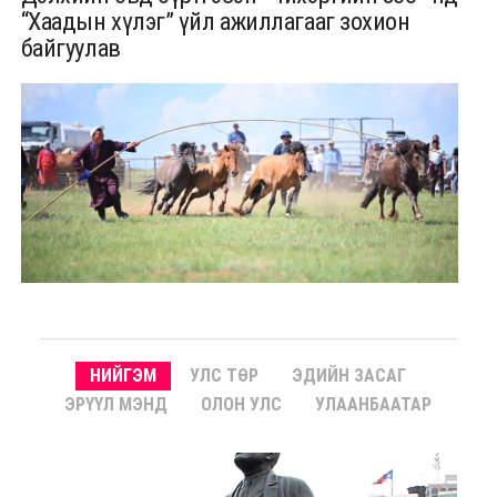
“Хаадын хүлэг” үйл ажиллагааг зохион
байгуулав
НИЙГЭМ
УЛС ТӨР
ЭДИЙН ЗАСАГ
ЭРҮҮЛ МЭНД
ОЛОН УЛС
УЛААНБААТАР