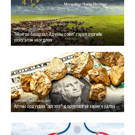
НИЙГЭМ /
20/07/2026, 16:20
“Монгол бахархал-Адууны соёл” гэрэл зургийн
үзэсгэлэн нээгдлээ
НИЙГЭМ /
29/06/2026, 16:07
Алтны ордуудаа “эргэлт”-д оруулалгүй харин ч удлаа