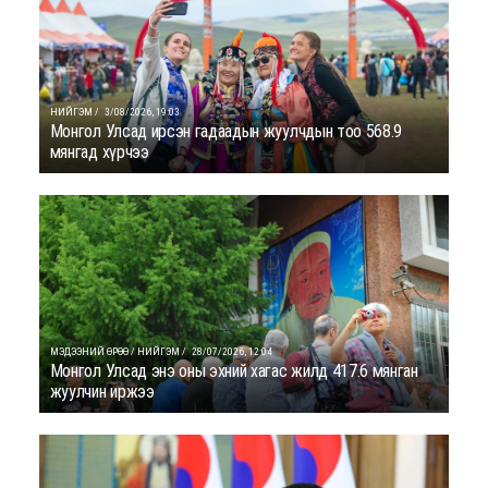
НИЙГЭМ /
3/08/2026, 19:03
Монгол Улсад ирсэн гадаадын жуулчдын тоо 568.9
мянгад хүрчээ
МЭДЭЭНИЙ ӨРӨӨ / НИЙГЭМ /
28/07/2026, 12:04
Монгол Улсад энэ оны эхний хагас жилд 417.6 мянган
жуулчин иржээ