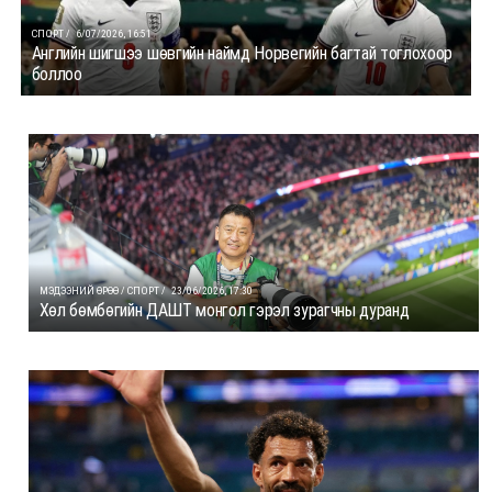
СПОРТ /
6/07/2026, 16:51
Английн шигшээ шөвгийн наймд Норвегийн багтай тоглохоор
боллоо
МЭДЭЭНИЙ ӨРӨӨ / СПОРТ /
23/06/2026, 17:30
Хөл бөмбөгийн ДАШТ монгол гэрэл зурагчны дуранд