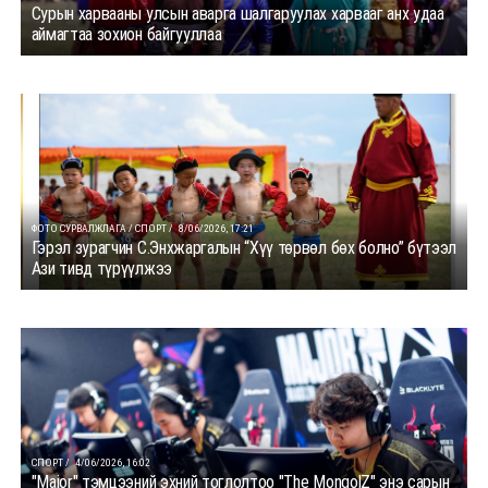
Сурын харвааны улсын аварга шалгаруулах харвааг анх удаа
аймагтаа зохион байгууллаа
ФОТО СУРВАЛЖЛАГА / СПОРТ /
8/06/2026, 17:21
Гэрэл зурагчин С.Энхжаргалын “Хүү төрвөл бөх болно” бүтээл
Ази тивд түрүүлжээ
СПОРТ /
4/06/2026, 16:02
"Major" тэмцээний эхний тоглолтоо "The MongolZ" энэ сарын