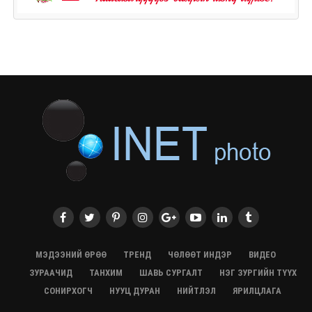
МЭДЭЭНИЙ ӨРӨӨ
ТРЕНД
ЧӨЛӨӨТ ИНДЭР
ВИДЕО
ЗУРААЧИД
ТАНХИМ
ШАВЬ СУРГАЛТ
НЭГ ЗУРГИЙН ТҮҮХ
СОНИРХОГЧ
НУУЦ ДУРАН
НИЙТЛЭЛ
ЯРИЛЦЛАГА