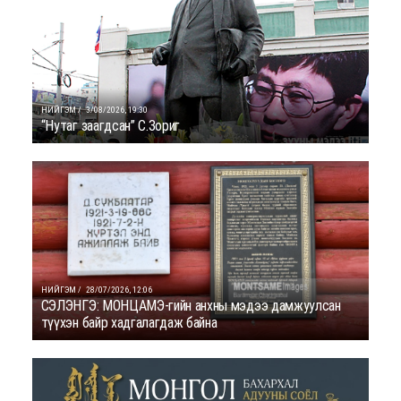
НИЙГЭМ /
3/08/2026, 19:30
“Нутаг заагдсан” С.Зориг
НИЙГЭМ /
28/07/2026, 12:06
СЭЛЭНГЭ: МОНЦАМЭ-гийн анхны мэдээ дамжуулсан
түүхэн байр хадгалагдаж байна