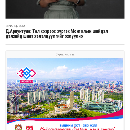
ЯРИЛЦЛАГА
Д.Ариунтуяа: Тал хээрээс хүргэх Монголын шийдэл
дэлхийд шинэ хэлэлцүүлгийг эхлүүлнэ
Сурталчилгаа