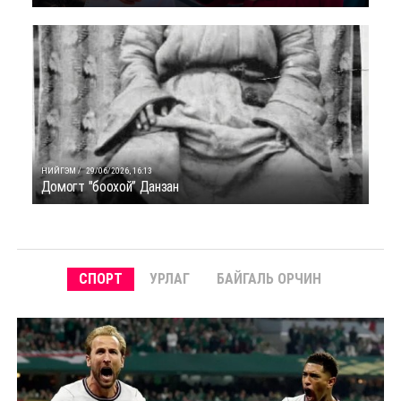
НИЙГЭМ /
29/06/2026, 16:13
Домогт "боохой” Данзан
СПОРТ
УРЛАГ
БАЙГАЛЬ ОРЧИН