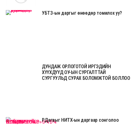
УБТЗ-ын даргыг өнөөдөр томилох уу?
ДУНДАЖ ОРЛОГОТОЙ ИРГЭДИЙН
ХҮҮХДҮҮД ОУ-ЫН СУРГАЛТТАЙ
СУРГУУЛЬД СУРАХ БОЛОМЖТОЙ БОЛЛОО
Р.Дагвыг НИТХ-ын даргаар сонголоо