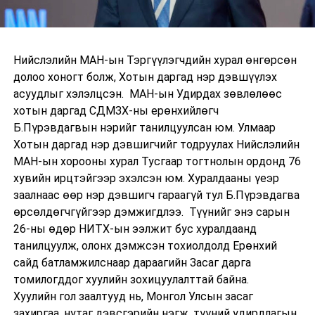
Нийслэлийн МАН-ын Тэргүүлэгчдийн хурал өнгөрсөн
долоо хоногт болж, Хотын даргад нэр дэвшүүлэх
асуудлыг хэлэлцсэн. МАН-ын Удирдах зөвлөлөөс
хотын даргад СДМЗХ-ны ерөнхийлөгч
Б.Пүрэвдагвын нэрийг танилцуулсан юм. Улмаар
Хотын даргад нэр дэвшигчийг тодруулах Нийслэлийн
МАН-ын хорооны хурал Тусгаар тогтнолын ордонд 76
хувийн ирцтэйгээр эхэлсэн юм. Хуралдааны үеэр
заалнаас өөр нэр дэвшигч гараагүй тул Б.Пүрэвдагва
өрсөлдөгчгүйгээр дэмжигдлээ. Түүнийг энэ сарын
26-ны өдөр НИТХ-ын ээлжит бус хуралдаанд
танилцуулж, олонх дэмжсэн тохиолдолд Ерөнхий
сайд батламжилснаар дараагийн Засаг дарга
томилогддог хуулийн зохицуулалттай байна.
Хуулийн гол заалтууд нь, Монгол Улсын засаг
захиргаа, нутаг дэвсгэрийн нэгж, түүний удирдлагын