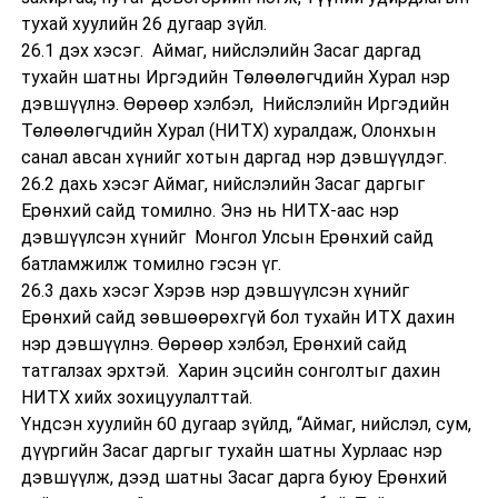
тухай хуулийн 26 дугаар зүйл.
26.1 дэх хэсэг. Аймаг, нийслэлийн Засаг даргад
тухайн шатны Иргэдийн Төлөөлөгчдийн Хурал нэр
дэвшүүлнэ. Өөрөөр хэлбэл, Нийслэлийн Иргэдийн
Төлөөлөгчдийн Хурал (НИТХ) хуралдаж, Олонхын
санал авсан хүнийг хотын даргад нэр дэвшүүлдэг.
26.2 дахь хэсэг Аймаг, нийслэлийн Засаг даргыг
Ерөнхий сайд томилно. Энэ нь НИТХ-аас нэр
дэвшүүлсэн хүнийг Монгол Улсын Ерөнхий сайд
батламжилж томилно гэсэн үг.
26.3 дахь хэсэг Хэрэв нэр дэвшүүлсэн хүнийг
Ерөнхий сайд зөвшөөрөхгүй бол тухайн ИТХ дахин
нэр дэвшүүлнэ. Өөрөөр хэлбэл, Ерөнхий сайд
татгалзах эрхтэй. Харин эцсийн сонголтыг дахин
НИТХ хийх зохицуулалттай.
Үндсэн хуулийн 60 дугаар зүйлд, “Аймаг, нийслэл, сум,
дүүргийн Засаг даргыг тухайн шатны Хурлаас нэр
дэвшүүлж, дээд шатны Засаг дарга буюу Ерөнхий