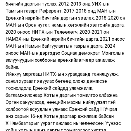
бичгийн даргын туслах, 2012-2013 онд УИХ-ын
Тамгын газарт Референт, 2017-2018 онд МАН-ын
Ерөнхий нарийн бичгийн даргын зөвлөх, 2018-2020 он
МАН-ын Орон нутаг, намын хөгжлийн хэлтсийн дарга,
2020 оноос НИТХ-ын Төлөөлөгч, 2020-2021 он
НАМЗХ-ны Ерөнхий нарийн бичгийн дарга, 2021 оноос
МАН-ын Намын байгуулалтын газрын дарга, 2024
оноос МАН-ын дэргэдэх Социал демократ Монголын
залуучуудын холбооны ерөнхийлөгчөөр ажиллаж
байна.
Ийнхүү маргааш НИТХ-ын хуралдаанд танилцуулж,
санал хураалт явуулах бөгөөд олонх дэмжсэн
тохиолдолд Ерөнхий сайдад уламжилж,
батламжилснаар Хотын даргын томилгоо албажна.
Эргэн сануулахад, нөөцийн махны нийлүүлэлттэй
холбоотой асуудлын улмаас Ерөнхий сайд Н.Учрал
энэ сарын 16-нд Хотын даргаар ажиллаж байсан
Х.Нямбаатарыг үүрэгт ажлаас нь чөлөөлсөн. Үүнээс
хойш хотын шинэ даргыг томилогдох хүртэл