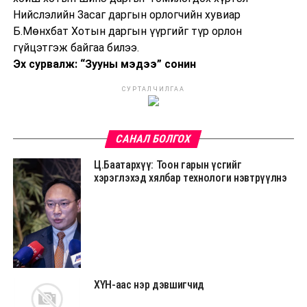
Нийслэлийн Засаг даргын орлогчийн хувиар
Б.Мөнхбат Хотын даргын үүргийг түр орлон
гүйцэтгэж байгаа билээ.
Эх сурвалж: “Зууны мэдээ” сонин
СУРТАЛЧИЛГАА
САНАЛ БОЛГОХ
Ц.Баатархүү: Тоон гарын үсгийг
хэрэглэхэд хялбар технологи нэвтрүүлнэ
ХҮН-аас нэр дэвшигчид