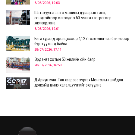
3/08/2026, 19:03
Шатахууныг авто машины дугаарын тэгш,
сондгойгоор олгохдоо 50 мянган төгрөгөөр
хязгаарлана
3/08/2026, 19:01
Бага хуралд оролцохоор 4,127 төлөөлөгч албан ёсоор
бүртгүүлээд байна
28/07/2026, 17:11
Эрдэнэт хотын 50 жилийн ойн баяр
28/07/2026, 16:59
Д.Ариунтуяа: Тал хээрээс хүргэх Монголын шийдэл
дэлхийд шинэ хэлэлцүүлгийг эхлүүлнэ
28/07/2026, 12:09
СЭЛЭНГЭ: МОНЦАМЭ-гийн анхны мэдээ дамжуулсан
түүхэн байр хадгалагдаж байна
28/07/2026, 12:06
Монгол Улсад энэ оны эхний хагас жилд 417.6 мянган
жуулчин иржээ
28/07/2026, 12:04