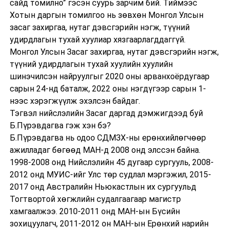
сайд томилно” гэсэн суурь зарчим бий. Тиймээс
Хотын даргын томилгоо нь зөвхөн Монгол Улсын
засаг захиргаа, нутаг дэвсгэрийн нэгж, түүний
удирдлагын тухай хуулиар хязгаарлагддаггүй.
Монгол Улсын Засаг захиргаа, нутаг дэвсгэрийн нэгж,
түүний удирдлагын тухай хуулийн хуулийн
шинэчилсэн найруулгыг 2020 оны арванхоёрдугаар
сарын 24-нд баталж, 2022 оны нэгдүгээр сарын 1-
нээс хэрэгжүүлж эхэлсэн байдаг.
Тэгвэл нийслэлийн Засаг даргад дэмжигдээд буй
Б.Пүрэвдагва гэж хэн бэ?
Б.Пүрэвдагва нь одоо СДМЗХ-ны ерөнхийлөгчөөр
ажилладаг бөгөөд МАН-д 2008 онд элссэн байна.
1998-2008 онд Нийслэлийн 45 дугаар сургууль, 2008-
2012 онд МУИС-ийг Улс төр судлал мэргэжил, 2015-
2017 онд Австралийн Ньюкастлын их сургуульд
Тогтвортой хөгжлийн судалгаагаар магистр
хамгаалжээ. 2010-2011 онд МАН-ын Бүсийн
зохицуулагч, 2011-2012 он МАН-ын Ерөнхий нарийн