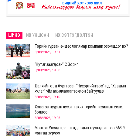
ШИНЭ
ИХ УНШСАН
ИХ СЭТГЭГДЭЛТЭЙ
Төрийн гурван өндөрлөг ямар компани эзэмшдэг вэ?
3/08/2026, 19:31
“Нутаг заагдсан” С.Зориг
3/08/2026, 19:30
Дэлхийн өвд бүртгэсэн “Чихэртийн зоо”-нд “Хаадын
хүлэг” үйл ажиллагааг зохион байгуулав
3/08/2026, 19:10
Хөвсгөл нуурын лусыг тахих төрийн тахилгын ёслол
боллоо
3/08/2026, 19:06
Монгол Улсад ирсэн гадаадын жуулчдын тоо 568.9
мянгад хүрчээ