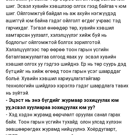
шиг. Эсвэл хувийн хэвшлээр олгох гээд байгаа ч юм
шиг. Ойлгомжгүй байдал нь аж ахуйн нэгжүүдэд
ашиггүй юм байна гэдэг ойлголт өгдөг учраас тэд
гарчихдаг. Тэгвэл өнөөдөр төр, хувийн хэвшил
хамтарсан уулзалт, хэлэлцүүлэг хийж буй нь
бодлогыг ойлгомжтой болгох зорилготой.
Хэлэлцүүлгээс төр өөрөө тоон гарын үсгийн
баталгаажуулалтаа олгоод явах уу эсвэл хувийн
хэвшил олгох уу гэдгээ шийднэ. Ер нь төр суурь дэд
бүтцийг нь хийж өгөөд тоон гарын үсэг шаарддаг
болъё. Хувийн хэвшил хариуцлагатайгаар
технологийн шийдлээ хэрэглэ гэдэг шаардлага тавих
нь зүйтэй.
- Эцэст нь энэ бүгдийг журмаар зохицуулах юм
уу,эсвэл хуулиараа зохицуулах юм уу?
- Хэд хэдэн журамд өөрчлөлт оруулах санал гарах
байх. Тоон гарын үсгийн тухайд олон улсад хүлээн
зөвшөөрөгдөх журамд нийцүүлнэ. Хоёрдугаарт,