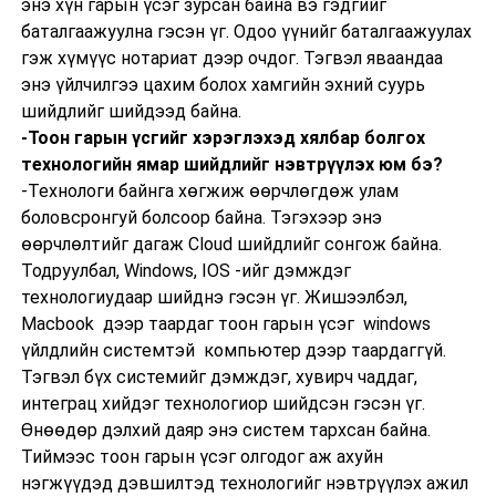
энэ хүн гарын үсэг зурсан байна вэ гэдгийг
баталгаажуулна гэсэн үг. Одоо үүнийг баталгаажуулах
гэж хүмүүс нотариат дээр очдог. Тэгвэл яваандаа
энэ үйлчилгээ цахим болох хамгийн эхний суурь
шийдлийг шийдээд байна.
-Тоон гарын үсгийг хэрэглэхэд хялбар болгох
технологийн ямар шийдлийг нэвтрүүлэх юм бэ?
-Технологи байнга хөгжиж өөрчлөгдөж улам
боловсронгуй болсоор байна. Тэгэхээр энэ
өөрчлөлтийг дагаж Сloud шийдлийг сонгож байна.
Тодруулбал, Windows, IOS -ийг дэмждэг
технологиудаар шийднэ гэсэн үг. Жишээлбэл,
Macbook дээр таардаг тоон гарын үсэг windows
үйлдлийн системтэй компьютер дээр таардаггүй.
Тэгвэл бүх системийг дэмждэг, хувирч чаддаг,
интеграц хийдэг технологиор шийдсэн гэсэн үг.
Өнөөдөр дэлхий даяр энэ систем тархсан байна.
Тиймээс тоон гарын үсэг олгодог аж ахуйн
нэгжүүдэд дэвшилтэд технологийг нэвтрүүлэх ажил