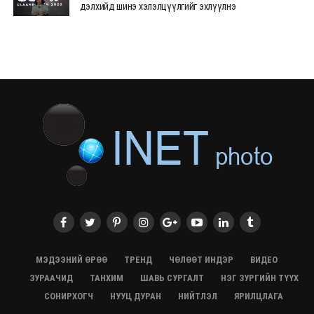
дэлхийд шинэ хэлэлцүүлгийг эхлүүлнэ
28/07/2026, 12:09
СЭЛЭНГЭ: МОНЦАМЭ-гийн анхны мэдээ дамжуулсан
түүхэн байр хадгалагдаж байна
28/07/2026, 12:06
Монгол Улсад энэ оны эхний хагас жилд 417.6 мянган
жуулчин иржээ
28/07/2026, 12:04
ХӨВСГӨЛ Нутгийн зөвлөлөөс МУАЖ Д.Цэрэндарьзавт
2 өрөө байр олгоно
20/07/2026, 19:22
ХӨВСГӨЛ Нутгийн зөвлөлөөс МУАЖ Д.Цэрэндарьзавт
2 өрөө байр олгоно
20/07/2026, 19:21
Тажикистан Улсын Ерөнхийлөгч төрийн айлчлал
хийхээр хүрэлцэн ирлээ
МЭДЭЭНИЙ ӨРӨӨ
ТРЕНД
ЧӨЛӨӨТ ИНДЭР
ВИДЕО
20/07/2026, 19:19
ЗУРААЧИД
ТАНХИМ
ШАВЬ СУРГАЛТ
НЭГ ЗУРГИЙН ТҮҮХ
Испанийн шигшээ баг ДАШТ-д хоёр дахь удаагаа
СОНИРХОГЧ
НУУЦ ДУРАН
НИЙТЛЭЛ
ЯРИЛЦЛАГА
түрүүллээ