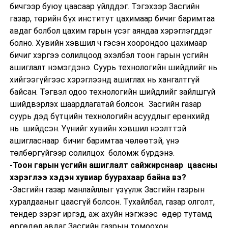
бичгээр буюу цаасаар үйлддэг. Тэгэхээр Засгийн
газар, төрийн бүх институт цахимаар бичиг баримтаа
авдаг болбол цахим гарын үсэг аяндаа хэрэглэгддэг
болно. Хувийн хэвшил ч гэсэн хоорондоо цахимаар
бичиг хэргээ солилцоод эхэлбэл тоон гарын үсгийн
ашиглалт нэмэгдэнэ. Суурь технологийн шийдлийг нь
хийгээгүйгээс хэрэглээнд ашиглах нь хангалтгүй
байсан. Тэгвэл одоо технологийн шийдлийг зайлшгүй
шийдвэрлэх шаардлагатай болсон. Засгийн газар
суурь дэд бүтцийн технологийн асуудлыг ерөнхийд
нь шийдсэн. Үүнийг хувийн хэвшил нээлттэй
ашигласнаар бичиг баримтаа чөлөөтэй, үнэ
төлбөргүйгээр солилцох боломж бүрдэнэ.
-Тоон гарын үсгийн ашиглалт сайжирснаар цаасны
хэрэглээ хэдэн хувиар буурахаар байна вэ?
-Засгийн газар манлайллыг үзүүлж Засгийн газрын
хуралдааныг цаасгүй болсон. Тухайлбал, газар олголт,
тендер зэрэг иргэд, аж ахуйн нэгжээс өдөр тутамд
өргөдөл авдаг Засгийн газрын томоохон