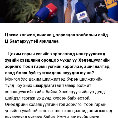
Цахим хөгжил, инновац, харилцаа холбооны сайд
Ц.Баатархүүтэй ярилцлаа.
- Цахим гарын үсгийг хэрэглээнд нэвтрүүлэхэд
хувийн хэвшлийн оролцоо чухал уу. Хэлэлцүүлгийн
зорилго тоон гарын үсгийн хэрэглээ, ашиглалтад
саад болж буй тулгамдсан асуудал юу вэ?
Монгол Улс цахим шилжилтэд бүрэн шилжихийн
тулд юу хийх шаардлагатай талаар ээлжит
хэлэлцүүлгийг хийж байна. Хэлэлцүүлгийн үр дүнд
шийдэл гаргаж үр дүнд хүрсэн байх ёстой.
Өнөөдрийн хэлэлцүүлгийн гол зорилго тоон гарын
үсгийн тухай ойлголтыг нэгтгэж цаашид ашиглалтад
анхаарахад чиглэж байна. Иргэн, аж ахуйн нэгж