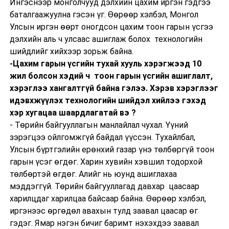
Ингэснээр монголчууд дэлхийн цахим иргэн гэдгээ
баталгаажуулна гэсэн үг. Өөрөөр хэлбэл, Монгол
Улсын иргэн өөрт оногдсон цахим тоон гарын үсгээ
дэлхийн аль ч улсаас ашиглаж болох технологийн
шийдлийг хийхээр зорьж байна.
-Цахим гарын үсгийн тухай хууль хэрэгжээд 10
жил болсон хэдий ч тоон гарын үсгийн ашиглалт,
хэрэглээ хангалтгүй байна гэлээ. Хэрэв хэрэглээг
идэвхжүүлэх технологийн шийдэл хийлээ гэхэд
хэр хугацаа шаардлагатай вэ ?
- Төрийн байгууллагын манлайлал чухал. Үүний
зэрэгцээ ойлгомжгүй байдал үүссэн. Тухайлбал,
Улсын бүртгэлийн ерөнхий газар үнэ төлбөргүй тоон
гарын үсэг өгдөг. Харин хувийн хэвшил тодорхой
төлбөртэй өгдөг. Алийг нь юунд ашиглахаа
мэддэггүй. Төрийн байгууллагад давхар цаасаар
харилцдаг харилцаа байсаар байна. Өөрөөр хэлбэл,
иргэнээс өргөдөл авахын тулд заавал цаасар өг
гэдэг. Ямар нэгэн бичиг баримт нэхэхдээ заавал