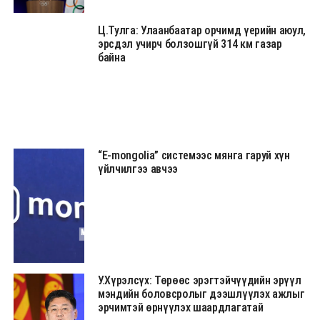
Ц.Тулга: Улаанбаатар орчимд үерийн аюул,
эрсдэл учирч болзошгүй 314 км газар
байна
“Е-mongolia” системээс мянга гаруй хүн
үйлчилгээ авчээ
У.Хүрэлсүх: Төрөөс эрэгтэйчүүдийн эрүүл
мэндийн боловсролыг дээшлүүлэх ажлыг
эрчимтэй өрнүүлэх шаардлагатай