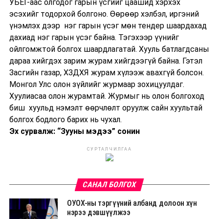
УБЕГ-аас олгодог гарын үсгийг цаашид хэрхэх
эсэхийг тодорхой болгоно. Өөрөөр хэлбэл, иргэний
үнэмлэх дээр нэг гарын үсэг мөн тендер шаардахад
дахиад нэг гарын үсэг байна. Тэгэхээр үүнийг
ойлгомжтой болгох шаардлагатай. Хууль батлагдсаны
дараа хийгдэх зарим журам хийгдээгүй байна. Гэтэл
Засгийн газар, ХЗДХЯ журам хүлээж авахгүй болсон.
Монгол Улс олон зүйлийг журмаар зохицуулдаг.
Хуулиасаа олон журамтай. Журмыг нь олон болгоход
биш хуульд нэмэлт өөрчлөлт оруулж сайн хуультай
болгох бодлого барих нь чухал.
Эх сурвалж: “Зууны мэдээ” сонин
СУРТАЛЧИЛГАА
САНАЛ БОЛГОХ
ОУОХ-ны тэргүүний албанд долоон хүн
нэрээ дэвшүүлжээ