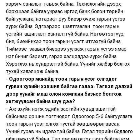
хэрэгч саналыг тавьж байна. Технологийн дээрх
бэрхшээл байгаа учраас иргэд банк болон төрийн
байгууллага, нотариат руу биеэр очиж гарын үсгээ
зурж байна. Эдгээрээс шалтгаалан тоон гарын
үсгийн ашиглалт хангалтгүй байна. Нөгөөтээгүүр,
бие, биеийнхээ тоон гарын үсэгт итгэхгүй байна.
Тиймээс заавал биеэрээ уулзаж гарын үсгээ ямар
нэг бичиг баримт, гэрээ хэлцэлдээ зурж байна.
Хэрэглэх нь хүндрэлтэй байна. Үүнийг хялбар болгох
тухай хэлэлцэж байна.
- Одоогоор манайд тоон гарын үсэг олгодог
гурван хувийн хэвшил байгаа гэлээ. Тэгвэл дэлхий
дээр үүнийг маш олон компани бизнес болгож
хөгжүүлсэн байна шүү дээ?
- Аж ахуйн нэгж эдийн засгийн хувьд ашигтай
байснаар оршин тогтнодог. Одоогоор 5-6 байгууллага
тоон гарын үсэг олгох тусгай зөвшөөрөл авсан.
Үүний гурав нь идэвхтэй байна. Гэтэл төрийн бодлого
ойлгомжгүй байна. Төр өөрөө олгох гээд байгаа юм