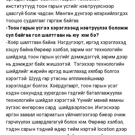
институтүүд тоон гарын үсгийг нэвтрүүлснээр
цаасгүй болж чадсан. Мөнгөн дүнгээр илэрхийлэгдэх
тооцоо судалгааг гаргаж байгаа.
-Тоон гарын үсгээ хэрэглээнд нэвтрүүлэх боломж
сул байгаа гол шалтгаан нь юу юм бэ?
-Хоёр шалтгаан байна. Нэгдүгээрт, иргэд хэрэглэхэд
хэцүү байна.Өөрөөр хэлбэл, зарим нэг технологийн
шийдэлд тоон гарын үсгийг дэмждэггүй, зарим дээр
нь дэмждэг байх жишээтэй. Тэгэхээр технологийн
шийдлийг жирийн иргэд ашиглахад хялбар болгох
хэрэгтэй. Шууд гар утасны аппликейшнаар
хэрэглэдэг болгох. Хоёрдугаарт, тоон гарын үсэг
хэдэн секундэд зурагдсан гэдгийг баталгаажуулах
технологийн шийдэл хэрэгтэй. Үүнийг манай яамны
зүгээс өнгөрсөн сард шийдвэрлэсэн. Ингэснээр
иргэн заавал нотариатын үйлчилгээгээр биеэр очиж
гэрчлүүлэх шаардлагагүй болох юм. Өөрөөр хэлбэл,
тэдэн сарын тэдний өдөр тийм нэртэй location дээр