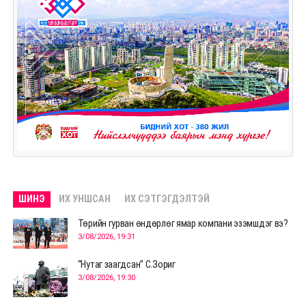
ШИНЭ
ИХ УНШСАН
ИХ СЭТГЭГДЭЛТЭЙ
Төрийн гурван өндөрлөг ямар компани эзэмшдэг вэ?
3/08/2026, 19:31
“Нутаг заагдсан” С.Зориг
3/08/2026, 19:30