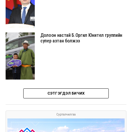
Долоон настай Б.Оргил Юнител группийн
супер азтан болжээ
СЭТГЭГДЭЛ БИЧИХ
Сурталчилгаа