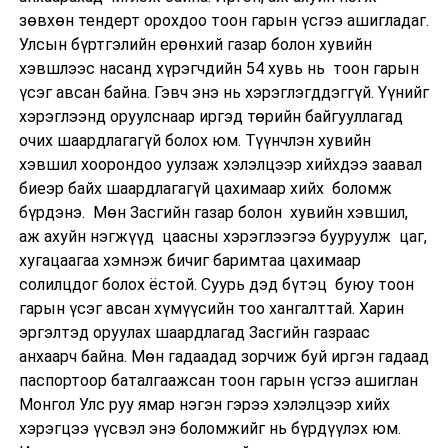
зөвхөн тендерт орохдоо тоон гарын үсгээ ашигладаг.
Улсын бүртгэлийн ерөнхий газар болон хувийн
хэвшлээс насанд хүрэгчдийн 54 хувь нь тоон гарын
үсэг авсан байна. Гэвч энэ нь хэрэглэгддэггүй. Үүнийг
хэрэглээнд оруулснаар иргэд төрийн байгууллагад
очих шаардлагагүй болох юм. Түүнчлэн хувийн
хэвшил хоорондоо уулзаж хэлэлцээр хийхдээ заавал
биеэр байх шаардлагагүй цахимаар хийх боломж
бүрдэнэ. Мөн Засгийн газар болон хувийн хэвшил,
аж ахуйн нэгжүүд цаасны хэрэглээгээ бууруулж цаг,
хугацаагаа хэмнэж бичиг баримтаа цахимаар
солилцдог болох ёстой. Суурь дэд бүтэц буюу тоон
гарын үсэг авсан хүмүүсийн тоо хангалттай. Харин
эргэлтэд оруулах шаардлагад Засгийн газраас
анхаарч байна. Мөн гадаадад зорчиж буй иргэн гадаад
паспортоор баталгаажсан тоон гарын үсгээ ашиглан
Монгол Улс руу ямар нэгэн гэрээ хэлэлцээр хийх
хэрэгцээ үүсвэл энэ боломжийг нь бүрдүүлэх юм.