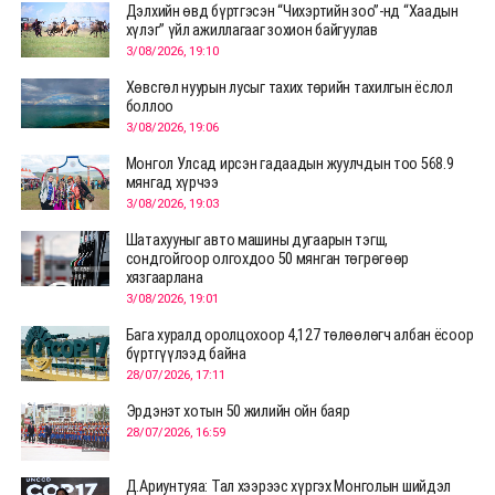
Дэлхийн өвд бүртгэсэн “Чихэртийн зоо”-нд “Хаадын
хүлэг” үйл ажиллагааг зохион байгуулав
3/08/2026, 19:10
Хөвсгөл нуурын лусыг тахих төрийн тахилгын ёслол
боллоо
3/08/2026, 19:06
Монгол Улсад ирсэн гадаадын жуулчдын тоо 568.9
мянгад хүрчээ
3/08/2026, 19:03
Шатахууныг авто машины дугаарын тэгш,
сондгойгоор олгохдоо 50 мянган төгрөгөөр
хязгаарлана
3/08/2026, 19:01
Бага хуралд оролцохоор 4,127 төлөөлөгч албан ёсоор
бүртгүүлээд байна
28/07/2026, 17:11
Эрдэнэт хотын 50 жилийн ойн баяр
28/07/2026, 16:59
Д.Ариунтуяа: Тал хээрээс хүргэх Монголын шийдэл