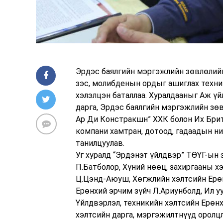
Эрдэс баялгийн мэргэжлийн зөвлөлий
зэс, молибденын ордыг ашиглах техник
хэлэлцэн баталлаа. Хуралдааныг Аж үй
дарга, Эрдэс баялгийн мэргэжлийн зө
Ар Ди Констракшн” ХХК болон Их Брита
компани хамтран, дотоод, гадаадын н
танилцуулав.
Уг хуралд “Эрдэнэт үйлдвэр” ТӨҮГ-ын 
П.Батболор, Хүний нөөц, захиргааны х
Ц.Цэнд-Аюуш, Хөгжлийн хэлтсийн Ерөнх
Ерөнхий эрчим зүйч Л.Ариунболд, Ил уу
Үйлдвэрлэл, техникийн хэлтсийн Ерөнх
хэлтсийн дарга, мэргэжилтнүүд оролцл