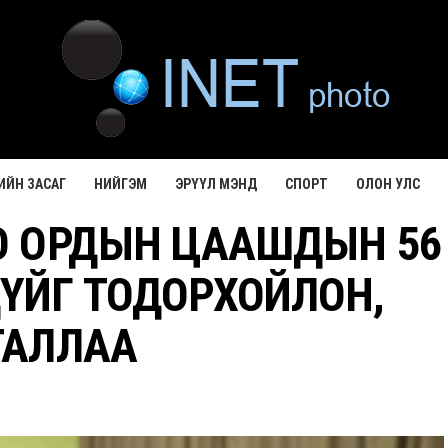
ИЙН ЗАСАГ
НИЙГЭМ
ЭРҮҮЛ МЭНД
СПОРТ
ОЛОН УЛС
О ОРДЫН ЦААШДЫН 56
ҮЙГ ТОДОРХОЙЛОН,
ТАЛЛАА