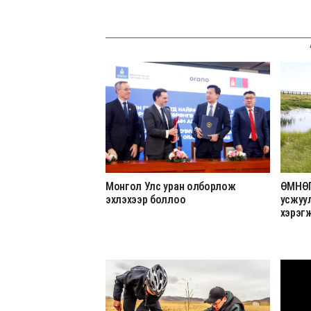
Монгол Улс уран олборлож
ӨМНӨГ
эхлэхээр боллоо
усжуу
хэрэг