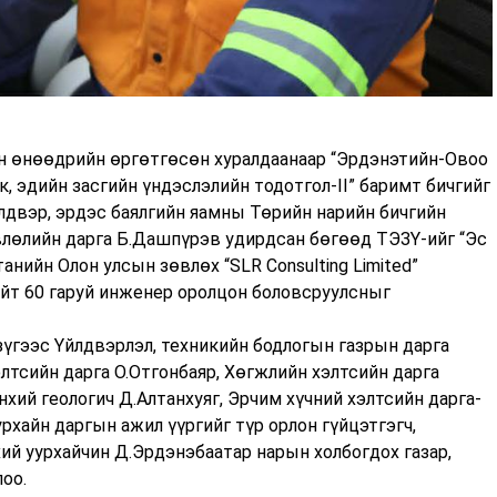
н өнөөдрийн өргөтгөсөн хуралдаанаар “Эрдэнэтийн-Овоо
, эдийн засгийн үндэслэлийн тодотгол-II” баримт бичгийг
лдвэр, эрдэс баялгийн яамны Төрийн нарийн бичгийн
влөлийн дарга Б.Дашпүрэв удирдсан бөгөөд ТЭЗҮ-ийг “Эс
нийн Олон улсын зөвлөх “SLR Consulting Limited”
ийт 60 гаруй инженер оролцон боловсруулсныг
зүгээс Үйлдвэрлэл, техникийн бодлогын газрын дарга
элтсийн дарга О.Отгонбаяр, Хөгжлийн хэлтсийн дарга
ий геологич Д.Алтанхуяг, Эрчим хүчний хэлтсийн дарга-
рхайн даргын ажил үүргийг түр орлон гүйцэтгэгч,
ий уурхайчин Д.Эрдэнэбаатар нарын холбогдох газар,
оо.