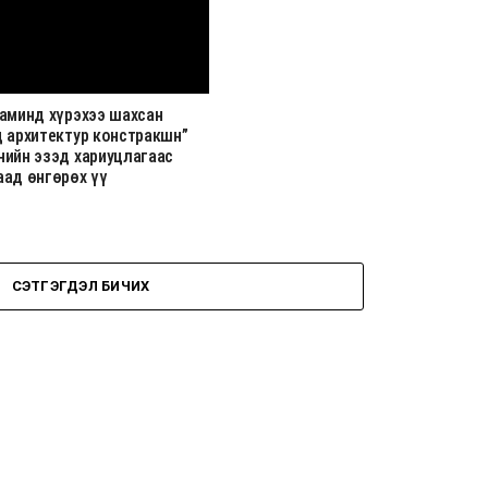
 аминд хүрэхээ шахсан
д архитектур констракшн”
нийн эзэд хариуцлагаас
аад өнгөрөх үү
СЭТГЭГДЭЛ БИЧИХ