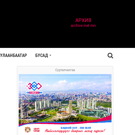
АРХИВ
archive.inet.mn
УЛААНБААТАР
БУСАД
Сурталчилгаа