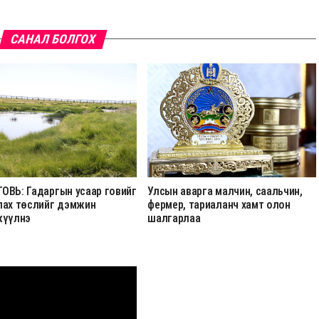
САНАЛ БОЛГОХ
ОВЬ: Гадаргын усаар говийг
Улсын аварга малчин, саальчин,
лах төслийг дэмжин
фермер, тариаланч хамт олон
жүүлнэ
шалгарлаа