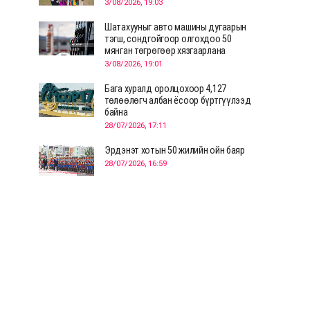
3/08/2026, 19:03
Шатахууныг авто машины дугаарын
тэгш, сондгойгоор олгохдоо 50
мянган төгрөгөөр хязгаарлана
3/08/2026, 19:01
Бага хуралд оролцохоор 4,127
төлөөлөгч албан ёсоор бүртгүүлээд
байна
28/07/2026, 17:11
Эрдэнэт хотын 50 жилийн ойн баяр
28/07/2026, 16:59
Д.Ариунтуяа: Тал хээрээс хүргэх
Монголын шийдэл дэлхийд шинэ
хэлэлцүүлгийг эхлүүлнэ
28/07/2026, 12:09
СЭЛЭНГЭ: МОНЦАМЭ-гийн анхны
мэдээ дамжуулсан түүхэн байр
хадгалагдаж байна
28/07/2026, 12:06