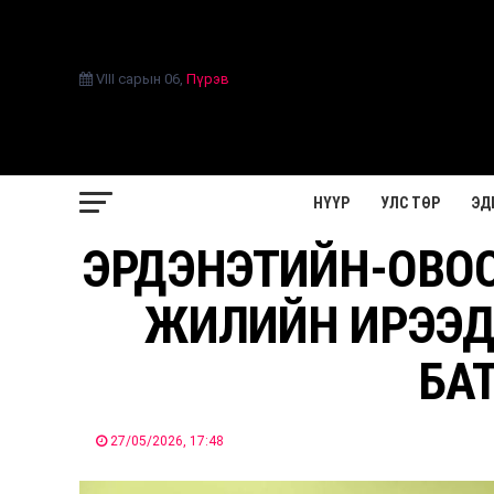
VIII сарын 06
,
Пүрэв
НҮҮР
УЛС ТӨР
ЭД
ЭРДЭНЭТИЙН-ОВО
ЖИЛИЙН ИРЭЭД
БА
27/05/2026, 17:48