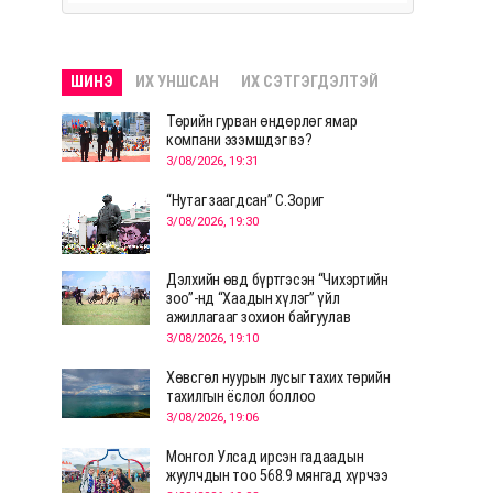
ШИНЭ
ИХ УНШСАН
ИХ СЭТГЭГДЭЛТЭЙ
Төрийн гурван өндөрлөг ямар
компани эзэмшдэг вэ?
3/08/2026, 19:31
“Нутаг заагдсан” С.Зориг
3/08/2026, 19:30
Дэлхийн өвд бүртгэсэн “Чихэртийн
зоо”-нд “Хаадын хүлэг” үйл
ажиллагааг зохион байгуулав
3/08/2026, 19:10
Хөвсгөл нуурын лусыг тахих төрийн
тахилгын ёслол боллоо
3/08/2026, 19:06
Монгол Улсад ирсэн гадаадын
жуулчдын тоо 568.9 мянгад хүрчээ