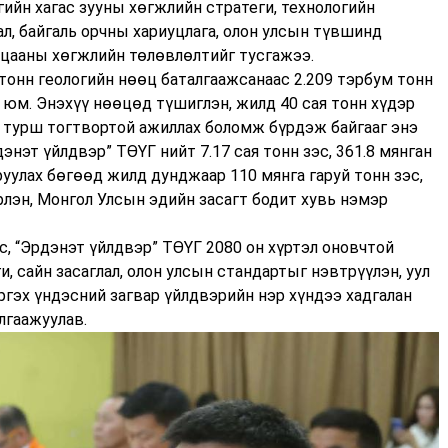
ийн хагас зууны хөгжлийн стратеги, технологийн
л, байгаль орчны хариуцлага, олон улсын түвшинд
ацааны хөгжлийн төлөвлөлтийг тусгажээ.
тонн геологийн нөөц баталгаажсанаас 2.209 тэрбум тонн
 юм. Энэхүү нөөцөд түшиглэн, жилд 40 сая тонн хүдэр
н турш тогтвортой ажиллах боломж бүрдэж байгааг энэ
энэт үйлдвэр” ТӨҮГ нийт 7.17 сая тонн зэс, 361.8 мянган
уулах бөгөөд жилд дунджаар 110 мянга гаруй тонн зэс,
рлэн, Монгол Улсын эдийн засагт бодит хувь нэмэр
, “Эрдэнэт үйлдвэр” ТӨҮГ 2080 он хүртэл оновчтой
и, сайн засаглал, олон улсын стандартыг нэвтрүүлэн, уул
ргэх үндэсний загвар үйлдвэрийн нэр хүндээ хадгалан
лгаажуулав.