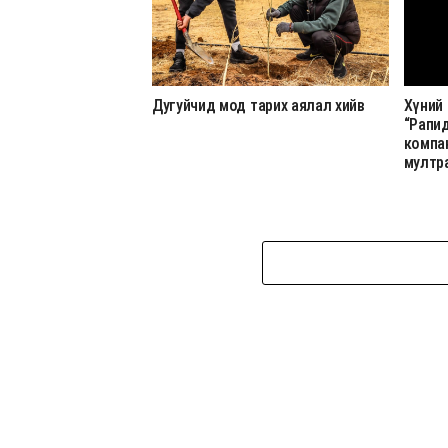
Дугуйчид мод тарих аялал хийв
Хүний
“Рапи
компа
мултр