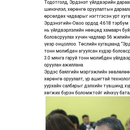
Тодотголд, Эрдэнэт үйлдвэрийн дарааг
шинэчлэл, хөрөнгө оруулалтын дараала
өрсөлдөх чадварыг нэгтгэсэн урт хуг
Эрдэнэтийн-Овоо ордод 4.618 тэрбум 
нь үйлдвэрлэлийн нөөцөд хамаарч буй
боловсруулах хүчин чадлаар 56 жилий
үеэр онцоллоо. Төслийн хугацаанд “Эрд
тонн молибден агуулсан хүдэр боловср
3.0 мянга гаруй тонн молибден үйлдвэ
оруулан ажиллана.
Эрдэс баялгийн мэргэжлийн зөвлөлөөс
хөрөнгө оруулалт, үр ашигтай технолог
уурхайн салбарыг дэлхийн түвшинд хү
хөгжих бүрэн боломжтойг ийнхүү бата