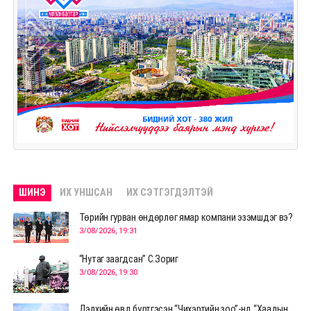
ШИНЭ
ИХ УНШСАН
ИХ СЭТГЭГДЭЛТЭЙ
Төрийн гурван өндөрлөг ямар компани эзэмшдэг вэ?
3/08/2026, 19:31
“Нутаг заагдсан” С.Зориг
3/08/2026, 19:30
Дэлхийн өвд бүртгэсэн “Чихэртийн зоо”-нд “Хаадын