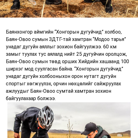
Баянхонгор аймгийн “Хонгорын дугуйчид” холбоо,
Баян-Овоо сумын ЗДТГ-тай хамтран “Модоо тарья”
унадаг дугуйн аяллыг зохион байгуулжээ. 60 км
замыг туулах тус аялалд нийт 25 дугуйчин оролцож,
Баян-Овоо сумын төвд орших Хийдийн хашаанд 100
ширхэг мод суулгасан байна. “Хонгорын дугуйчид”
унадаг дугуйн холбооныхон орон нутагт дугуйн
спортыг хөгжүүлэх, орчин нөхцөлийг сайжруулах
ажлуудыг Баян-Овоо сумтай хамтран зохион
байгуулахаар болжээ.