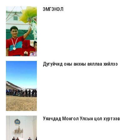
ЭМГЭНЭЛ
Дугуйчид оны анхны аяллаа хийлээ
Уяачдад Монгол Улсын цол хүртээв