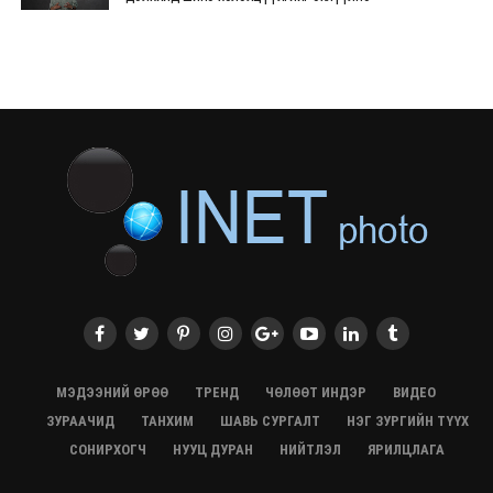
28/07/2026, 12:09
СЭЛЭНГЭ: МОНЦАМЭ-гийн анхны мэдээ дамжуулсан
түүхэн байр хадгалагдаж байна
28/07/2026, 12:06
Монгол Улсад энэ оны эхний хагас жилд 417.6 мянган
жуулчин иржээ
28/07/2026, 12:04
ХӨВСГӨЛ Нутгийн зөвлөлөөс МУАЖ Д.Цэрэндарьзавт
2 өрөө байр олгоно
20/07/2026, 19:22
ХӨВСГӨЛ Нутгийн зөвлөлөөс МУАЖ Д.Цэрэндарьзавт
2 өрөө байр олгоно
20/07/2026, 19:21
Тажикистан Улсын Ерөнхийлөгч төрийн айлчлал
хийхээр хүрэлцэн ирлээ
МЭДЭЭНИЙ ӨРӨӨ
ТРЕНД
ЧӨЛӨӨТ ИНДЭР
ВИДЕО
20/07/2026, 19:19
ЗУРААЧИД
ТАНХИМ
ШАВЬ СУРГАЛТ
НЭГ ЗУРГИЙН ТҮҮХ
Испанийн шигшээ баг ДАШТ-д хоёр дахь удаагаа
СОНИРХОГЧ
НУУЦ ДУРАН
НИЙТЛЭЛ
ЯРИЛЦЛАГА
түрүүллээ
20/07/2026, 16:22