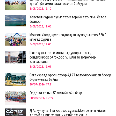
хүлэг” үйл ажиллагааг зохион байгуулав
3/08/2026, 19:10
Хөвсгөл нуурын лусыг тахих төрийн тахилгын ёслол
боллоо
3/08/2026, 19:06
Монгол Улсад ирсэн гадаадын жуулчдын тоо 568.9
мянгад хүрчээ
3/08/2026, 19:03
Шатахууныг авто машины дугаарын тэгш,
сондгойгоор олгохдоо 50 мянган төгрөгөөр
хязгаарлана
3/08/2026, 19:01
Бага хуралд оролцохоор 4,127 төлөөлөгч албан ёсоор
бүртгүүлээд байна
28/07/2026, 17:11
Эрдэнэт хотын 50 жилийн ойн баяр
28/07/2026, 16:59
Д.Ариунтуяа: Тал хээрээс хүргэх Монголын шийдэл
дэлхийд шинэ хэлэлцүүлгийг эхлүүлнэ