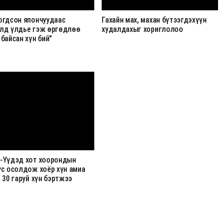
огдсон япончуудаас
Гахайн мах, махан бүтээгдэхүүн
лд үлдье гэж өргөдлөө
худалдахыг хориглолоо
байсан хүн бий"
-Үүдэд хот хоорондын
ус осолдож хоёр хүн амиа
 30 гаруй хүн бэртжээ