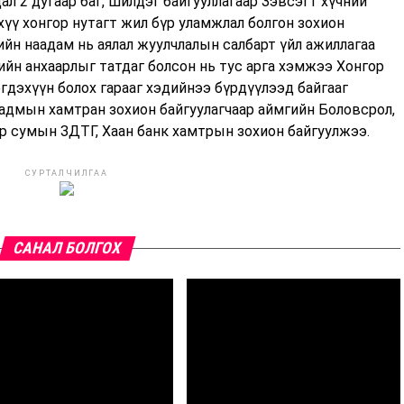
л 2 дугаар баг, шилдэг байгууллагаар Зэвсэгт хүчний
хүү хонгор нутагт жил бүр уламжлал болгон зохион
ийн наадам нь аялал жуулчлалын салбарт үйл ажиллагаа
жийн анхаарлыг татдаг болсон нь тус арга хэмжээ Хонгор
гдэхүүн болох гарааг хэдийнээ бүрдүүлээд байгааг
аадмын хамтран зохион байгуулагчаар аймгийн Боловсрол,
ор сумын ЗДТГ, Хаан банк хамтрын зохион байгуулжээ.
СУРТАЛЧИЛГАА
САНАЛ БОЛГОХ