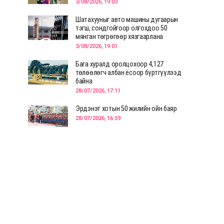
3/08/2026, 19:03
Шатахууныг авто машины дугаарын
тэгш, сондгойгоор олгохдоо 50
мянган төгрөгөөр хязгаарлана
3/08/2026, 19:01
Бага хуралд оролцохоор 4,127
төлөөлөгч албан ёсоор бүртгүүлээд
байна
28/07/2026, 17:11
Эрдэнэт хотын 50 жилийн ойн баяр
28/07/2026, 16:59
Д.Ариунтуяа: Тал хээрээс хүргэх
Монголын шийдэл дэлхийд шинэ
хэлэлцүүлгийг эхлүүлнэ
28/07/2026, 12:09
СЭЛЭНГЭ: МОНЦАМЭ-гийн анхны
мэдээ дамжуулсан түүхэн байр
хадгалагдаж байна
28/07/2026, 12:06