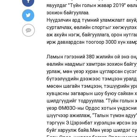
явуулдаг "Түйн голын жавар 2019" өв
зохион байгууллаа.
Нүүдэлчин ард түмний уламжлалт ахуй,
сурталчлах, өвлийн спортыг хөгжүүлэх
аж ахуйн нэгж, байгууллага, орон нутг
ирж давхардсан тоогоор 3000 хүн хамр
Ламын гэгээний 380 жилийн ой энэ онд
өвлийн наадмыг хамтран зохион байгу
урлаж, мөн үеэр хуран цугларсан сүсэг
бүтээлүүдийн дээжээс тэмцээн уралда
мөсөн шагайн тэмцээн, тэшүүрийн ура
хувцасны загварын шоу буюу сайхан х
шилдгүүдийг тодрууллаа. “Түйн голын
үеэр ӨМӨЗО-ны Ордос хотын үндэсний
шүүгчээр ажиллаж, “Талын түмэн адуу”
тэргүүн Э.Цэрэнбат хүрэлцэн ирсэн з
буйг харуулж байв.Мөн үеэр шилдэг су