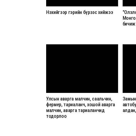
Нэхийгээр гэрийн бүрээс хийжээ
"Олзл
Монго
бичиж 
Улсын аварга малчин, саальчин,
Замын
фермер, тариаланч, хошой аварга
автоб
малчин, аварга тариаланчид
алдан,
тодорлоо