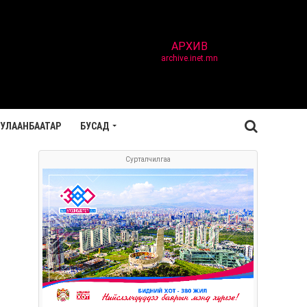
АРХИВ
archive.inet.mn
УЛААНБААТАР
БУСАД
Сурталчилгаа