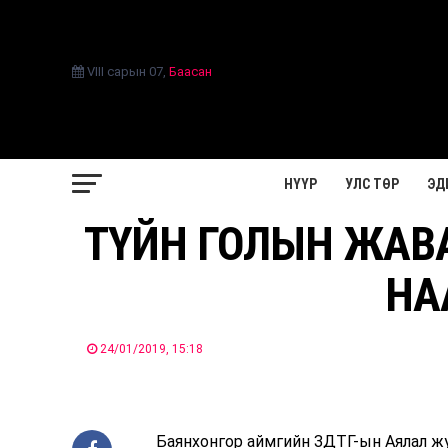
VIII сарын 07
,
Баасан
НҮҮР
УЛС ТӨР
ЭД
ТҮЙН ГОЛЫН ЖАВА
НА
24/01/2019, 15:18
Баянхонгор аймгийн ЗДТГ-ын Аялал жу