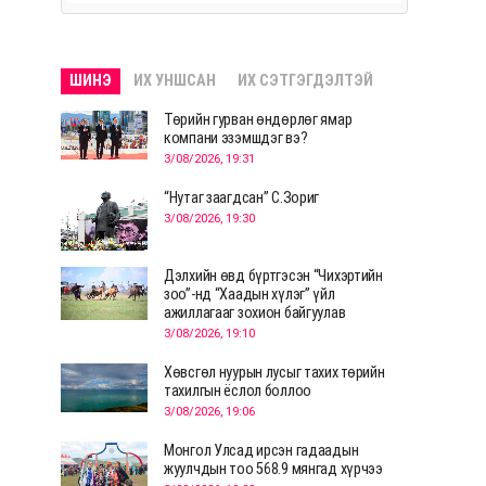
ШИНЭ
ИХ УНШСАН
ИХ СЭТГЭГДЭЛТЭЙ
Төрийн гурван өндөрлөг ямар
компани эзэмшдэг вэ?
3/08/2026, 19:31
“Нутаг заагдсан” С.Зориг
3/08/2026, 19:30
Дэлхийн өвд бүртгэсэн “Чихэртийн
зоо”-нд “Хаадын хүлэг” үйл
ажиллагааг зохион байгуулав
3/08/2026, 19:10
Хөвсгөл нуурын лусыг тахих төрийн
тахилгын ёслол боллоо
3/08/2026, 19:06
Монгол Улсад ирсэн гадаадын
жуулчдын тоо 568.9 мянгад хүрчээ