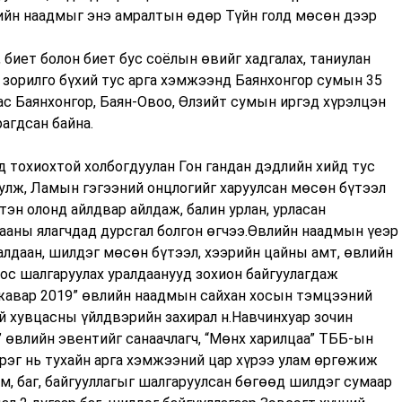
лийн наадмыг энэ амралтын өдөр Түйн голд мөсөн дээр
 биет болон биет бус соёлын өвийг хадгалах, таниулан
 зорилго бүхий тус арга хэмжээнд Баянхонгор сумын 35
аас Баянхонгор, Баян-Овоо, Өлзийт сумын иргэд хүрэлцэн
агдсан байна.
 тохиохтой холбогдуулан Гон гандан дэдлийн хийд тус
улж, Ламын гэгээний онцлогийг харуулсан мөсөн бүтээл
тэн олонд айлдвар айлдаж, балин урлан, урласан
аны ялагчдад дурсгал болгон өгчээ.Өвлийн наадмын үеэр
лдаан, шилдэг мөсөн бүтээл, хээрийн цайны амт, өвлийн
ос шалгаруулах уралдаанууд зохион байгуулагдаж
 жавар 2019” өвлийн наадмын сайхан хосын тэмцээний
 хувцасны үйлдвэрийн захирал н.Навчинхуар зочин
 өвлийн эвентийг санаачлагч, “Мөнх харилцаа” ТББ-ын
эрэг нь тухайн арга хэмжээний цар хүрээ улам өргөжиж
м, баг, байгууллагыг шалгаруулсан бөгөөд шилдэг сумаар