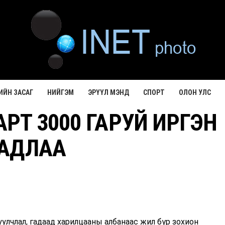
ИЙН ЗАСАГ
НИЙГЭМ
ЭРҮҮЛ МЭНД
СПОРТ
ОЛОН УЛС
РТ 3000 ГАРУЙ ИРГЭН
АДЛАА
улчлал, гадаад харилцааны албанаас жил бүр зохион