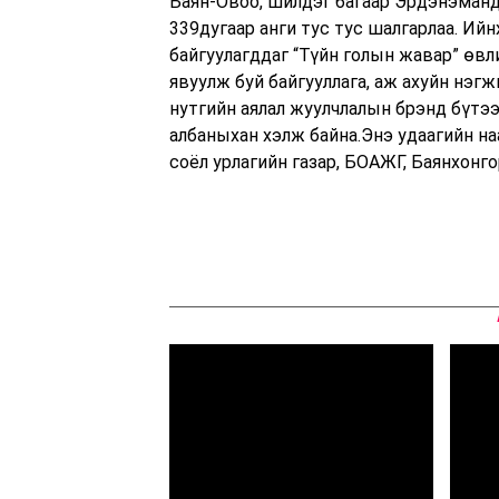
Баян-Овоо, шилдэг багаар Эрдэнэманда
339дугаар анги тус тус шалгарлаа. Ийн
байгуулагддаг “Түйн голын жавар” өвл
явуулж буй байгууллага, аж ахуйн нэг
нутгийн аялал жуулчлалын брэнд бүтээ
албаныхан хэлж байна.Энэ удаагийн н
соёл урлагийн газар, БОАЖГ, Баянхонг