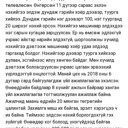
төлөвлөсөн. Өнгөрсөн 11 дүгээр сараас эхлэн
нэхийгээ элдэж дундаж гэрийн хоёр дээвэр, туурга
хийлээ. Дундаж гэрийн нэг дээвэрт 100, нэг туурганд
20 ширхэг нэхий орсон. Нэхийгээ машинаар элдэхдээ
нэг сарын хугацаа зарцуулсан. Ер нь өмсөж эдлэхгүй
учраас айхтар нарийн элдэхгүй, шоргоолжны хүчилд
нэхийгээ дэвтээж машинаар хоёр удаа элдээд
гаргахад болдог. Нэхийгээр дээвэр туурга хийхээр
дулаан, эсгийнээс илүү хөнгөн байдаг. Мөн хүчилд
дэвтээж боловсруулсан учраас цагаан эрвээхий
үүрлэдэггүй онцлогтой. Манай цех нь 2018 оны 6
дугаар сард байгуулагдаж үйл ажиллагаагаа эхэлсэн.
Өнөөдрийн байдлаар 8 хүнийг ажлын байраар ханган
үйл ажиллагаагаа тогтмолжуулан ажиллаж байна.
Ажилчид маань өдрийн 20 мянган төгрөгийн
цалинтай. Захиалга маш их байгаа, эрэлт хэрэгцээ ч
их байна. Тиймээс элдсэн нэхий борлогдохгүй гэх
зүйлгүй. Өнөөдөр хог болоод, үнэгүйдээд байгаа