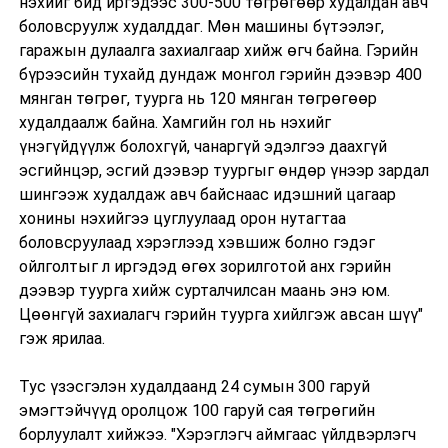
нэхийг бид иргэдээс 300-500 төгрөгөөр худалдан авч
боловсруулж худалддаг. Мөн машины бүтээлэг,
гаражын дулаалга захиалгаар хийж өгч байна. Гэрийн
бүрээсийн тухайд дундаж монгол гэрийн дээвэр 400
мянган төгрөг, туурга нь 120 мянган төгрөгөөр
худалдаалж байна. Хамгийн гол нь нэхийг
үнэгүйдүүлж болохгүй, чанаргүй эдэлгээ даахгүй
эсгийнцэр, эсгий дээвэр туургыг өндөр үнээр зардал
шингээж худалдаж авч байснаас идэшний цагаар
хонины нэхийгээ цуглуулаад орон нутагтаа
боловсруулаад хэрэглээд хэвшиж болно гэдэг
ойлголтыг л иргэдэд өгөх зорилготой анх гэрийн
дээвэр туурга хийж сурталчилсан маань энэ юм.
Цөөнгүй захиалагч гэрийн туурга хийлгэж авсан шүү"
гэж ярилаа.
Тус үзэсгэлэн худалдаанд
24 сумын 300 гаруй
эмэгтэйчүүд оролцож 100 гаруй сая төгрөгийн
борлуулалт хийжээ.
"Хэрэглэгч аймгаас үйлдвэрлэгч