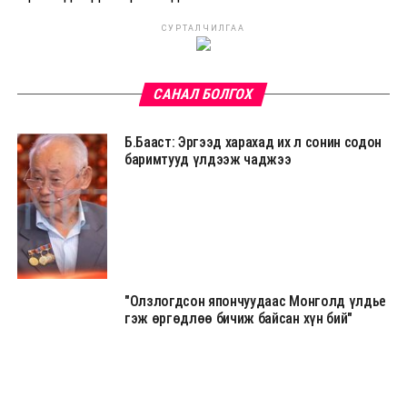
СУРТАЛЧИЛГАА
САНАЛ БОЛГОХ
Б.Бааст: Эргээд харахад их л сонин содон
баримтууд үлдээж чаджээ
"Олзлогдсон япончуудаас Монголд үлдье
гэж өргөдлөө бичиж байсан хүн бий"