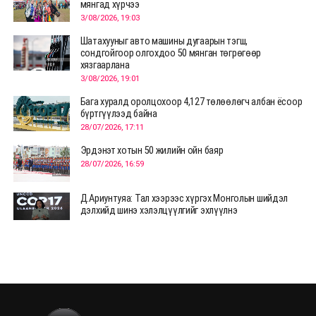
мянгад хүрчээ
3/08/2026, 19:03
Шатахууныг авто машины дугаарын тэгш,
сондгойгоор олгохдоо 50 мянган төгрөгөөр
хязгаарлана
3/08/2026, 19:01
Бага хуралд оролцохоор 4,127 төлөөлөгч албан ёсоор
бүртгүүлээд байна
28/07/2026, 17:11
Эрдэнэт хотын 50 жилийн ойн баяр
28/07/2026, 16:59
Д.Ариунтуяа: Тал хээрээс хүргэх Монголын шийдэл
дэлхийд шинэ хэлэлцүүлгийг эхлүүлнэ
28/07/2026, 12:09
СЭЛЭНГЭ: МОНЦАМЭ-гийн анхны мэдээ дамжуулсан
түүхэн байр хадгалагдаж байна
28/07/2026, 12:06
Монгол Улсад энэ оны эхний хагас жилд 417.6 мянган
жуулчин иржээ