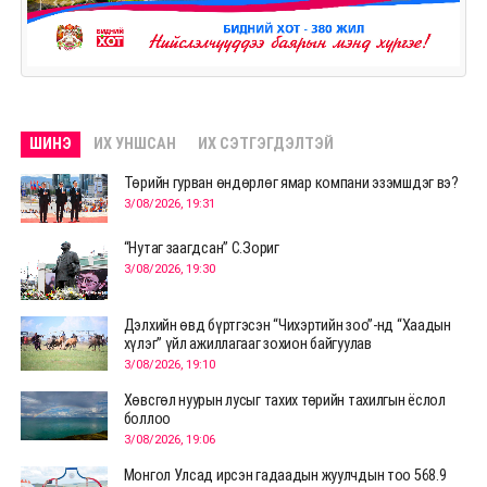
ШИНЭ
ИХ УНШСАН
ИХ СЭТГЭГДЭЛТЭЙ
Төрийн гурван өндөрлөг ямар компани эзэмшдэг вэ?
3/08/2026, 19:31
“Нутаг заагдсан” С.Зориг
3/08/2026, 19:30
Дэлхийн өвд бүртгэсэн “Чихэртийн зоо”-нд “Хаадын
хүлэг” үйл ажиллагааг зохион байгуулав
3/08/2026, 19:10
Хөвсгөл нуурын лусыг тахих төрийн тахилгын ёслол
боллоо
3/08/2026, 19:06
Монгол Улсад ирсэн гадаадын жуулчдын тоо 568.9