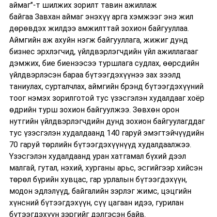
аймаг"-т шилжих зорилт тавин ажиллаж
байгаа Завхан аймаг энэхүү арга хэмжээг энэ жил
дөрөвдэх жилдээ амжилттай зохион байгууллаа.
Аймгийн аж ахуйн нэгж байгууллага, жижиг дунд
бизнес эрхлэгчид, үйлдвэрлэгчдийн үйл ажиллагааг
дэмжих, бие биенээсээ туршлага судлах, өөрсдийн
үйлдвэрлэсэн бараа бүтээгдэхүүнээ зах зээлд
таниулах, сурталчлах, аймгийн брэнд бүтээгдэхүүний
тоог нэмэх зорилготой тус үзэсгэлэн худалдааг хоёр
өдрийн турш зохион байгуулжээ.
З
өвхөн орон
нутгийн үйлдвэрлэгчдийн дунд
зохион байгуулагддаг
тус үзэсгэлэн худалдаанд 140 гаруй эмэгтэйчүүдийн
70 гаруй төрлийн бүтээгдэхүүнүүд худалдаалжээ.
Үзэсгэлэн худалдаанд уран хатгамал бүхий дээл
малгай, гутал, нэхий, хурганы арьс, эсгийгээр хийсэн
төрөл бүрийн хувцас, гар урлалын бүтээгдэхүүн,
модон эдлэлүүд, байгалийн зэрлэг жимс, цэцгийн
хүнсний бүтээгдэхүүн, сүү цагаан идээ, гурилан
бүтээгдэхүүн зэргийг дэлгэсэн байв.