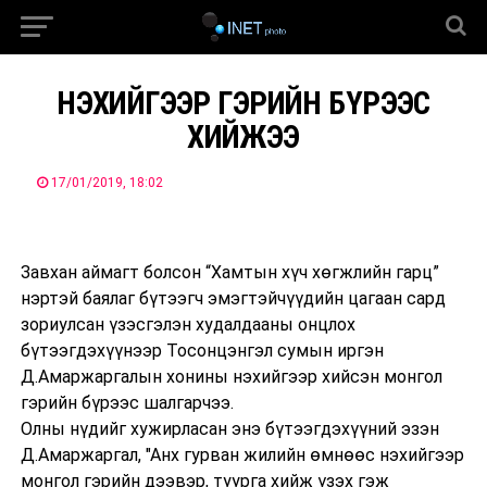
НЭХИЙГЭЭР ГЭРИЙН БҮРЭЭС
ХИЙЖЭЭ
17/01/2019, 18:02
Завхан аймагт болсон “Хамтын хүч хөгжлийн гарц”
нэртэй баялаг бүтээгч эмэгтэйчүүдийн ц
агаан сард
зориулсан үзэсгэлэн худалдааны
онцлох
бүтээгдэхүүнээр Тосонцэнгэл сумын иргэн
Д.Амаржаргалын хонины нэхийгээр хийсэн монгол
гэрийн бүрээс шалгарчээ.
Олны нүдийг хужирласан энэ бүтээгдэхүүний эзэн
Д.Амаржаргал, "Анх гурван жилийн өмнөөс нэхийгээр
монгол гэрийн дээвэр, туурга хийж үзэх гэж