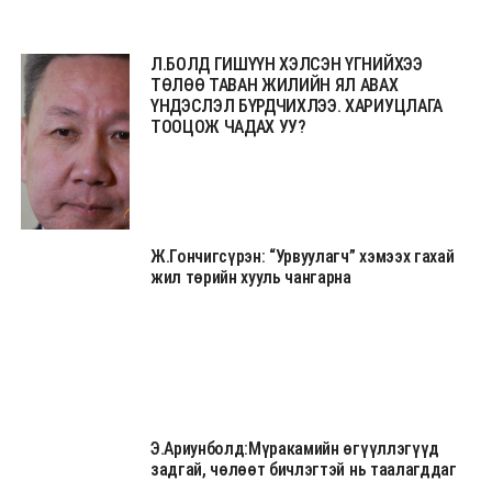
Л.БОЛД ГИШҮҮН ХЭЛСЭН ҮГНИЙХЭЭ
ТӨЛӨӨ ТАВАН ЖИЛИЙН ЯЛ АВАХ
ҮНДЭСЛЭЛ БҮРДЧИХЛЭЭ. ХАРИУЦЛАГА
ТООЦОЖ ЧАДАХ УУ?
Ж.Гончигсүрэн: “Урвуулагч” хэмээх гахай
жил төрийн хууль чангарна
Э.Ариунболд:Мүракамийн өгүүллэгүүд
задгай, чөлөөт бичлэгтэй нь таалагддаг