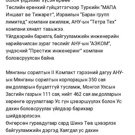
болон үлдэхийг хүсэн ерөөе”.
Төслийн ерөнхий гүйцэтгэгчээр Туркийн “МАПА
Иншаат ве Тижарет”, Израилын “Баран групп
лимитед” компани ажиллаж, АНУ-ын “Тетра Тех”
компани хяналт тавьжээ.
Үйлдвэрийн барилга, байгууламжийн инженерийн
нарийвчилсан зураг төслийг АНУ-ын “АЭКОМ”,
үндэсний “Престиж инженеринг” компани
боловсруулсан байна.
Мянганы сорилтын II Компакт гэрээний дагуу АНУ-
ын Мянганы сорилтын корпорацын 350 сая
ам.долларын буцалтгүй тусламж, Монгол Улсын
Засгийн газрын 111 сая, нийт 462 сая ам.долларын
хөрөнгө оруулалтаар Ус гүн цэвэршүүлэх болон Ус
дахин боловсруулах үйлдвэр барихаар
шийдвэрлэсэн.
Өнгөрсөн гуравдугаар сард Шинэ Төв цэвэрлэх
байгууламжийн дэргэд Хаягдал ус дахин