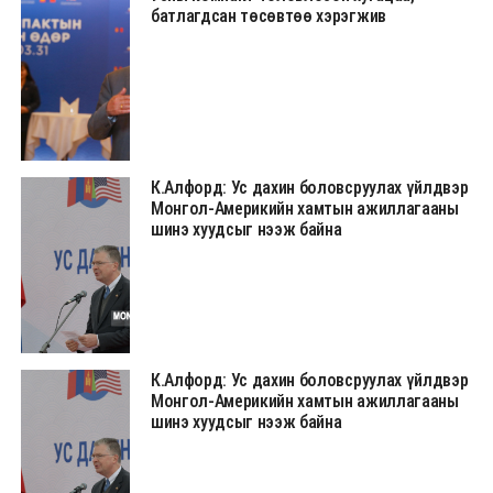
батлагдсан төсөвтөө хэрэгжив
К.Алфорд: Ус дахин боловсруулах үйлдвэр
Монгол-Америкийн хамтын ажиллагааны
шинэ хуудсыг нээж байна
К.Алфорд: Ус дахин боловсруулах үйлдвэр
Монгол-Америкийн хамтын ажиллагааны
шинэ хуудсыг нээж байна