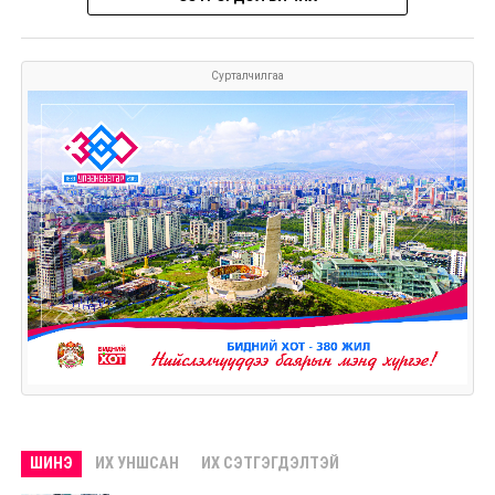
Сурталчилгаа
ШИНЭ
ИХ УНШСАН
ИХ СЭТГЭГДЭЛТЭЙ