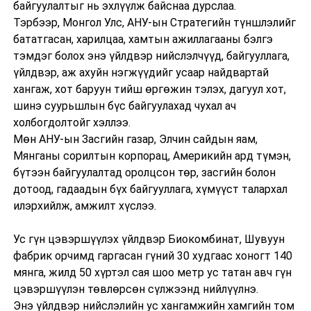
байгуулалтыг нь эхлүүлж байснаа дурслаа.
Тэрбээр, Монгол Улс, АНУ-ын Стратегийн түншлэлийг
бататгасан, харилцаа, хамтын ажиллагааны бэлгэ
тэмдэг болох энэ үйлдвэр нийслэлчүүд, байгууллага,
үйлдвэр, аж ахуйн нэгжүүдийг усаар найдвартай
хангаж, хот баруун тийш өргөжин тэлэх, дагуул хот,
шинэ суурьшлын бүс байгуулахад чухал ач
холбогдолтойг хэллээ.
Мөн АНУ-ын Засгийн газар, Элчин сайдын яам,
Мянганы сорилтын корпорац, Америкийн ард түмэн,
бүтээн байгуулалтад оролцсон төр, засгийн болон
дотоод, гадаадын бүх байгууллага, хүмүүст талархал
илэрхийлж, амжилт хүслээ.
Ус гүн цэвэршүүлэх үйлдвэр Биокомбинат, Шувуун
фабрик орчимд гаргасан гүний 30 худгаас хоногт 140
мянга, жилд 50 хүртэл сая шоо метр ус татан авч гүн
цэвэршүүлэн төвлөрсөн сүлжээнд нийлүүлнэ.
Энэ үйлдвэр нийслэлийн ус хангамжийн хамгийн том