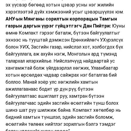
эх үүсвэр бөгөөд хотын цэвэр усны нэг жилийн
хэрэглээтэй дүйх хэмжээний усыг цэвэршүүлэх юм.
АНУ-ын Мянганы сорилтын корпорацын Тамгын
газрын даргын үүрэг гүйцэтгэгч Дан Пийтри:
Юуны
өмнө Компакт гэрээг баталж, бүтээн байгуулалтыг
эхнээс нь тууштай дэмжсэн Ерөнхийлөгч У.Хүрэлсүх
болон УИХ, Засгийн газар, нийслэл хот, холбогдох бүх
байгууллага, аж ахуйн нэгж, Монголын ард түмэнд
талархал илэрхийлье. Нийслэлчүүд найдвартай ус
хангамжтай болж үйлдвэрлэл хөгжих, Улаанбаатар
хотын өрсөлдөх чадвар сайжрах нэг баталгаа бий
боллоо. Манай хоёр улс хөгжлийн хамтын
ажиллагаанаас бодит үр дүн рүү, бүтээн
байгуулалтаас ашиглалт руу, хамтран бүтээн
байгуулагчаас эдийн засгийн өсөлтийн түнш болох
шинэ шат руу шилжиж байна. Компакт хөтөлбөр нь
бидний хамтын түншлэл, эдийн засгийн боломж,
өсөлтийн төлөөх нийтлэг зорилгын бэлгэ тэмдэг