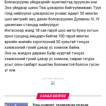
боловсруулах үйлдвэрийг ашиглалтад оруулсан юм.
Энэ үйлдвэр шинэ Төв цэвэрлэх байгууламжаас Туул
голд нийлүүлэх цэвэрлэсэн уснаас өдөрт 50 мянган
шоо метрийг авч, дахин боловсруулан Дулааны III, IV
цахилгаан станцад нийлүүлдэг.
Ингэснээр жилд 18 сая гаруй шоо метр буюу хотын
орон сууцанд амьдарч байгаа 100 гаруй мянган
өрхийн жилийн хэрэглээний 50 хувьтай тэнцэх
хэмжээний гүний цэвэр ус хэмнэж байна.
Энэ нь жилдээ дөрвөн Буйр нууртай тэнцэх
хэмжээний гүний цэвэр ус хэмнэж, саарал гэгдэх
усыг олон салбарт ашиглах боломжтой болсон гэсэн
үг юм.
СУРТАЛЧИЛГАА
САНАЛ БОЛГОХ
Усны компакт төлөвлөсөн хугацаа,