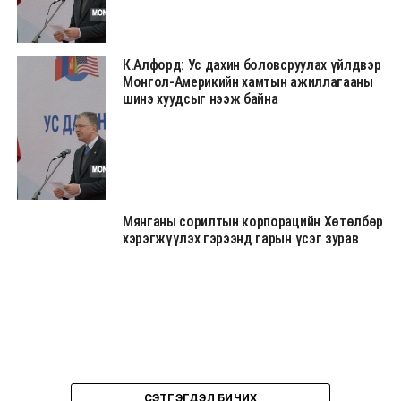
К.Алфорд: Ус дахин боловсруулах үйлдвэр
Монгол-Америкийн хамтын ажиллагааны
шинэ хуудсыг нээж байна
Мянганы сорилтын корпорацийн Хөтөлбөр
хэрэгжүүлэх гэрээнд гарын үсэг зурав
СЭТГЭГДЭЛ БИЧИХ