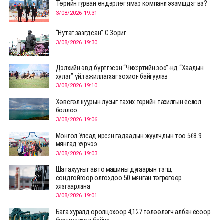
Төрийн гурван өндөрлөг ямар компани эзэмшдэг вэ?
3/08/2026, 19:31
“Нутаг заагдсан” С.Зориг
3/08/2026, 19:30
Дэлхийн өвд бүртгэсэн “Чихэртийн зоо”-нд “Хаадын
хүлэг” үйл ажиллагааг зохион байгуулав
3/08/2026, 19:10
Хөвсгөл нуурын лусыг тахих төрийн тахилгын ёслол
боллоо
3/08/2026, 19:06
Монгол Улсад ирсэн гадаадын жуулчдын тоо 568.9
мянгад хүрчээ
3/08/2026, 19:03
Шатахууныг авто машины дугаарын тэгш,
сондгойгоор олгохдоо 50 мянган төгрөгөөр
хязгаарлана
3/08/2026, 19:01
Бага хуралд оролцохоор 4,127 төлөөлөгч албан ёсоор