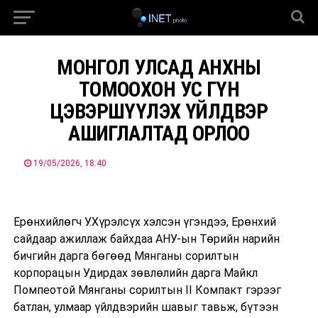
МОНГОЛ УЛСАД АНХНЫ
ТОМООХОН УС ГҮН
ЦЭВЭРШҮҮЛЭХ ҮЙЛДВЭР
АШИГЛАЛТАД ОРЛОО
19/05/2026, 18:40
Ерөнхийлөгч У.Хүрэлсүх хэлсэн үгэндээ, Ерөнхий
сайдаар ажиллаж байхдаа АНУ-ын Төрийн нарийн
бичгийн дарга бөгөөд Мянганы сорилтын
корпорацын Удирдах зөвлөлийн дарга Майкл
Помпеотой Мянганы сорилтын II Компакт гэрээг
батлан, улмаар үйлдвэрийн шавыг тавьж, бүтээн