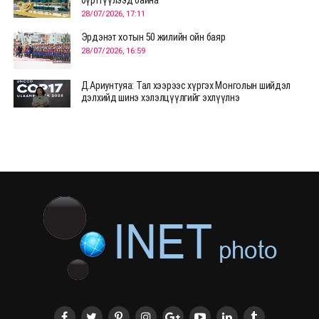
бүртгүүлээд байна
28/07/2026, 17:11
Эрдэнэт хотын 50 жилийн ойн баяр
28/07/2026, 16:59
Д.Ариунтуяа: Тал хээрээс хүргэх Монголын шийдэл
дэлхийд шинэ хэлэлцүүлгийг эхлүүлнэ
28/07/2026, 12:09
СЭЛЭНГЭ: МОНЦАМЭ-гийн анхны мэдээ дамжуулсан
түүхэн байр хадгалагдаж байна
28/07/2026, 12:06
Монгол Улсад энэ оны эхний хагас жилд 417.6 мянган
жуулчин иржээ
28/07/2026, 12:04
ХӨВСГӨЛ Нутгийн зөвлөлөөс МУАЖ Д.Цэрэндарьзавт
2 өрөө байр олгоно
20/07/2026, 19:22
ХӨВСГӨЛ Нутгийн зөвлөлөөс МУАЖ Д.Цэрэндарьзавт
2 өрөө байр олгоно
20/07/2026, 19:21