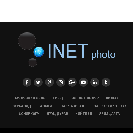
СЭЛЭНГЭ: МОНЦАМЭ-гийн анхны мэдээ дамжуулсан
түүхэн байр хадгалагдаж байна
28/07/2026, 12:06
Монгол Улсад энэ оны эхний хагас жилд 417.6 мянган
жуулчин иржээ
28/07/2026, 12:04
ХӨВСГӨЛ Нутгийн зөвлөлөөс МУАЖ Д.Цэрэндарьзавт
2 өрөө байр олгоно
20/07/2026, 19:22
ХӨВСГӨЛ Нутгийн зөвлөлөөс МУАЖ Д.Цэрэндарьзавт
2 өрөө байр олгоно
20/07/2026, 19:21
Тажикистан Улсын Ерөнхийлөгч төрийн айлчлал
хийхээр хүрэлцэн ирлээ
МЭДЭЭНИЙ ӨРӨӨ
ТРЕНД
ЧӨЛӨӨТ ИНДЭР
ВИДЕО
20/07/2026, 19:19
ЗУРААЧИД
ТАНХИМ
ШАВЬ СУРГАЛТ
НЭГ ЗУРГИЙН ТҮҮХ
Испанийн шигшээ баг ДАШТ-д хоёр дахь удаагаа
СОНИРХОГЧ
НУУЦ ДУРАН
НИЙТЛЭЛ
ЯРИЛЦЛАГА
түрүүллээ
20/07/2026, 16:22