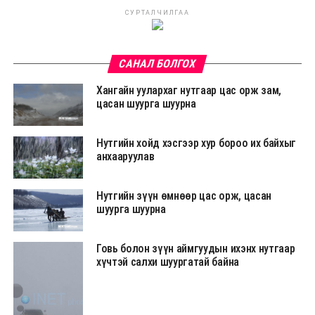
СУРТАЛЧИЛГАА
САНАЛ БОЛГОХ
Хангайн уулархаг нутгаар цас орж зам,
цасан шуурга шуурна
Нутгийн хойд хэсгээр хур бороо их байхыг
анхааруулав
Нутгийн зүүн өмнөөр цас орж, цасан
шуурга шуурна
Говь болон зүүн аймгуудын ихэнх нутгаар
хүчтэй салхи шуургатай байна