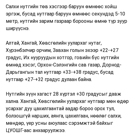
Салхи нутгийн төв хэсгээр баруун өмнөөс хойш
эргэж, бусад нутгаар баруун өмнөөс секундэд 5-10
метр, нутгийн зарим газраар борооны өмнө түр зуур
ширүүснэ.
Алтай, Хангай, Хөвсгөлийн уулархаг нутаг,
Хүрэнбэлчир орчим, Завхан голын эхээр +22-+27
градус, Их нууруудын хотгор, говийн бүс нутгийн
өмнөд хэсэг, Орхон-Сэлэнгийн сав газар, Дорнод-
Дарьгангын тал нутгаар +33-+38 градус, бусад
нутгаар +27-+32 градус дулаан байна.
Нутгийн зүүн хагаст 28 хүртэл +30 градусыг давж
хална. Хангай, Хөвсгөлийн уулархаг нутгаар мөн өдөр
усархаг дуу цахилгаантай аадар бороо орох тул,
болзошгүй нарших, аянга, цахилгаан, нөөлөг салхи,
мөндөр, үер усны аюулаас сэрэмжтэй байхыг
ЦУОШГ-аас анхааруулжээ.