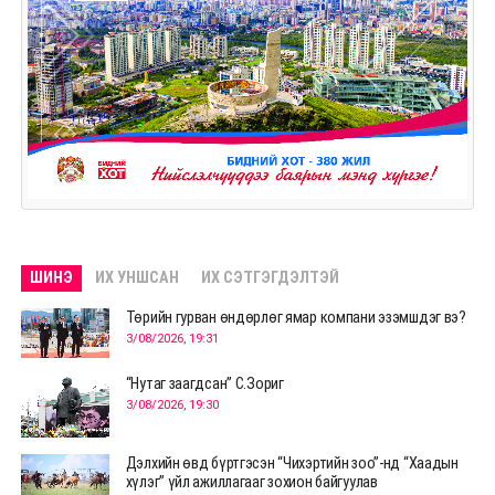
ШИНЭ
ИХ УНШСАН
ИХ СЭТГЭГДЭЛТЭЙ
Төрийн гурван өндөрлөг ямар компани эзэмшдэг вэ?
3/08/2026, 19:31
“Нутаг заагдсан” С.Зориг
3/08/2026, 19:30
Дэлхийн өвд бүртгэсэн “Чихэртийн зоо”-нд “Хаадын
хүлэг” үйл ажиллагааг зохион байгуулав