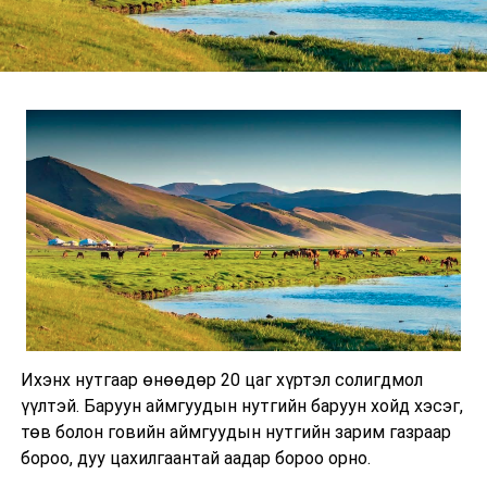
Ихэнх нутгаар өнөөдөр 20 цаг хүртэл солигдмол
үүлтэй. Баруун аймгуудын нутгийн баруун хойд хэсэг,
төв болон говийн аймгуудын нутгийн зарим газраар
бороо, дуу цахилгаантай аадар бороо орно.