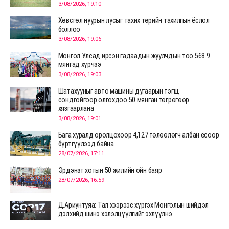
3/08/2026, 19:10
Хөвсгөл нуурын лусыг тахих төрийн тахилгын ёслол
боллоо
3/08/2026, 19:06
Монгол Улсад ирсэн гадаадын жуулчдын тоо 568.9
мянгад хүрчээ
3/08/2026, 19:03
Шатахууныг авто машины дугаарын тэгш,
сондгойгоор олгохдоо 50 мянган төгрөгөөр
хязгаарлана
3/08/2026, 19:01
Бага хуралд оролцохоор 4,127 төлөөлөгч албан ёсоор
бүртгүүлээд байна
28/07/2026, 17:11
Эрдэнэт хотын 50 жилийн ойн баяр
28/07/2026, 16:59
Д.Ариунтуяа: Тал хээрээс хүргэх Монголын шийдэл
дэлхийд шинэ хэлэлцүүлгийг эхлүүлнэ
28/07/2026, 12:09