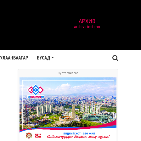
АРХИВ
archive.inet.mn
УЛААНБААТАР
БУСАД
Сурталчилгаа