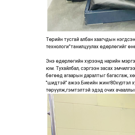
Төрийн тусгай албан хаагчдын нэгдсэ
технологи”танилцуулах өдөрлөгийг өнө
Энэ өдөрлөгийн хүрээнд нарийн мэрг
юм. Тухайлбал, сэргээн засах эмчилгэ
бөгөөд агаарын даралтыг багасгаж, хө
"шидтэй" ажээ.Биеийн жинг80хүртэл х
төрүүлж,гэмтэлтэй эдэд очих ачааллыг