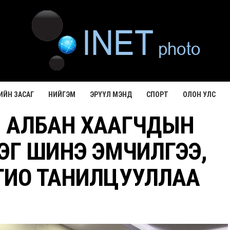
ИЙН ЗАСАГ
НИЙГЭМ
ЭРҮҮЛ МЭНД
СПОРТ
ОЛОН УЛС
Й АЛБАН ХААГЧДЫН
ЭГ ШИНЭ ЭМЧИЛГЭЭ,
ГИО ТАНИЛЦУУЛЛАА