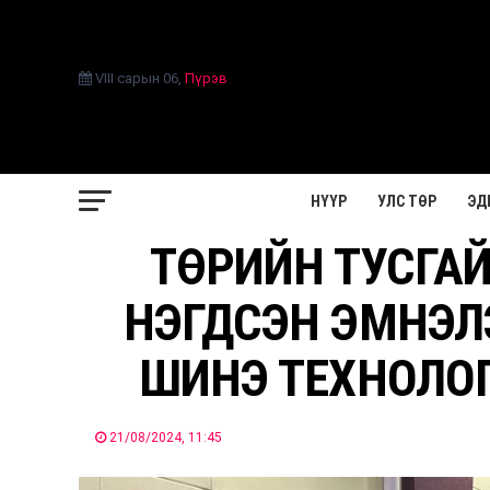
VIII сарын 06
,
Пүрэв
НҮҮР
УЛС ТӨР
ЭД
ТӨРИЙН ТУСГА
НЭГДСЭН ЭМНЭЛ
ШИНЭ ТЕХНОЛО
21/08/2024, 11:45