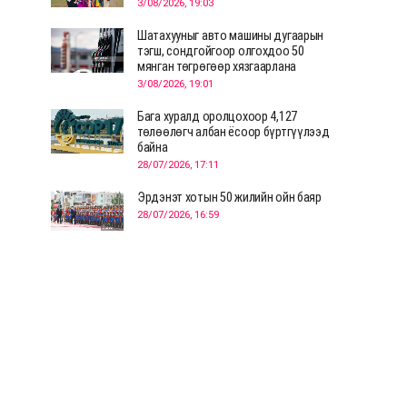
3/08/2026, 19:03
Шатахууныг авто машины дугаарын
тэгш, сондгойгоор олгохдоо 50
мянган төгрөгөөр хязгаарлана
3/08/2026, 19:01
Бага хуралд оролцохоор 4,127
төлөөлөгч албан ёсоор бүртгүүлээд
байна
28/07/2026, 17:11
Эрдэнэт хотын 50 жилийн ойн баяр
28/07/2026, 16:59
Д.Ариунтуяа: Тал хээрээс хүргэх
Монголын шийдэл дэлхийд шинэ
хэлэлцүүлгийг эхлүүлнэ
28/07/2026, 12:09
СЭЛЭНГЭ: МОНЦАМЭ-гийн анхны
мэдээ дамжуулсан түүхэн байр
хадгалагдаж байна
28/07/2026, 12:06