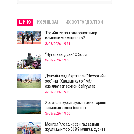
ШИНЭ
ИХ УНШСАН
ИХ СЭТГЭГДЭЛТЭЙ
Төрийн гурван өндөрлөг ямар
компани эзэмшдэг вэ?
3/08/2026, 19:31
“Нутаг заагдсан” С.Зориг
3/08/2026, 19:30
Дэлхийн өвд бүртгэсэн “Чихэртийн
зоо”-нд “Хаадын хүлэг” үйл
ажиллагааг зохион байгуулав
3/08/2026, 19:10
Хөвсгөл нуурын лусыг тахих төрийн
тахилгын ёслол боллоо
3/08/2026, 19:06
Монгол Улсад ирсэн гадаадын
жуулчдын тоо 568.9 мянгад хүрчээ