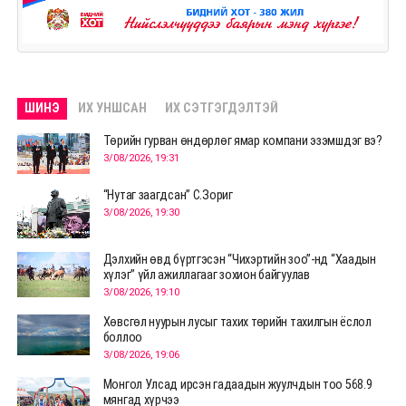
ШИНЭ
ИХ УНШСАН
ИХ СЭТГЭГДЭЛТЭЙ
Төрийн гурван өндөрлөг ямар компани эзэмшдэг вэ?
3/08/2026, 19:31
“Нутаг заагдсан” С.Зориг
3/08/2026, 19:30
Дэлхийн өвд бүртгэсэн “Чихэртийн зоо”-нд “Хаадын
хүлэг” үйл ажиллагааг зохион байгуулав
3/08/2026, 19:10
Хөвсгөл нуурын лусыг тахих төрийн тахилгын ёслол
боллоо
3/08/2026, 19:06
Монгол Улсад ирсэн гадаадын жуулчдын тоо 568.9
мянгад хүрчээ