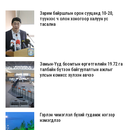
Зарим байршлын орон сууцанд 10-20,
түүнээс ч олон хоногоор халуун ус
тасална
Замын-Үүд боомтын өргөтгөлийн 19.72 га
талбайн бүтээн байгуулалтын ажлыг
улсын комисс хүлээн авчээ
Гэрлэн чимэглэл бүхий гудамж нэгээр
нэмэгдлээ