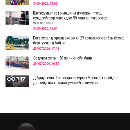
3/08/2026, 19:03
Шатахууныг авто машины дугаарын тэгш,
сондгойгоор олгохдоо 50 мянган төгрөгөөр
хязгаарлана
3/08/2026, 19:01
Бага хуралд оролцохоор 4,127 төлөөлөгч албан ёсоор
бүртгүүлээд байна
28/07/2026, 17:11
Эрдэнэт хотын 50 жилийн ойн баяр
28/07/2026, 16:59
Д.Ариунтуяа: Тал хээрээс хүргэх Монголын шийдэл
дэлхийд шинэ хэлэлцүүлгийг эхлүүлнэ
28/07/2026, 12:09
СЭЛЭНГЭ: МОНЦАМЭ-гийн анхны мэдээ дамжуулсан
түүхэн байр хадгалагдаж байна
28/07/2026, 12:06
Монгол Улсад энэ оны эхний хагас жилд 417.6 мянган
жуулчин иржээ
28/07/2026, 12:04