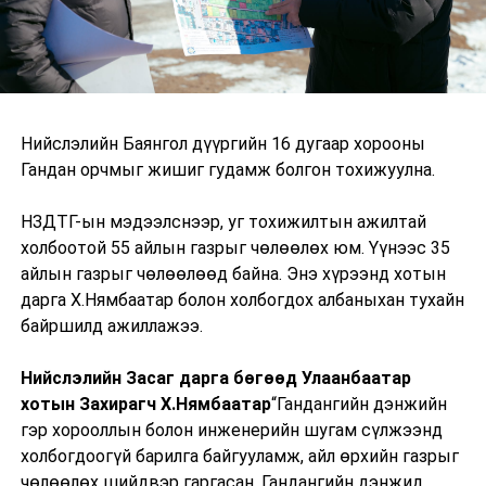
Нийслэлийн Баянгол дүүргийн 16 дугаар хорооны
Гандан орчмыг жишиг гудамж болгон тохижуулна.
НЗДТГ-ын мэдээлснээр, уг тохижилтын ажилтай
холбоотой 55 айлын газрыг чөлөөлөх юм. Үүнээс 35
айлын газрыг чөлөөлөөд байна. Энэ хүрээнд хотын
дарга Х.Нямбаатар болон холбогдох албаныхан тухайн
байршилд ажиллажээ.
Нийслэлийн Засаг дарга бөгөөд Улаанбаатар
хотын Захирагч Х.Нямбаатар
“Гандангийн дэнжийн
гэр хорооллын болон инженерийн шугам сүлжээнд
холбогдоогүй барилга байгууламж, айл өрхийн газрыг
чөлөөлөх шийдвэр гаргасан. Гандангийн дэнжид