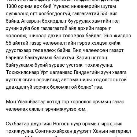
1300 орчим өрх бий. Үүнээс инженерийн шугам
сүлжээнд огт холбогдоогүй, галлагаатай 550 айл
байна. Агаарын бохирдлыг бууруулах хамгийн гол
хүчин зүйл бол галлагаатай айл өрхийн газрыг
чөлөөлж, шинээр дахин төлөвлөх байдаг. Энэ жилдээ
55 айлтай газар чөлөөлөлтийн гэрээ хэлцэл хийж
дуусгахаар төлөвлөж байна. Бид чөлөөлсөн газарт
барилга байгууламж барихгүй. Харин ногоон
байгууламж бүхий зурвас үүсгэж, тохижуулна.
Тохижилснаар Урт цагаанаас Гандангийн зүүн хаалга
хүртэл явган зорчигчид автомашины хөдөлгөөнтэй
давхцалгүй зорчих боломжтой болно” гэв.
Мөн Улаанбаатар хотод гэр хороолол орчмын газар
чөлөөлөх ажлыг эрчимжүүлэх юм.
Сүхбаатар дүүргийн Ногоон нуур орчмыг ирэх жил
тохижуулна. Сонгинохайрхан дүүрэгт Ханын материал