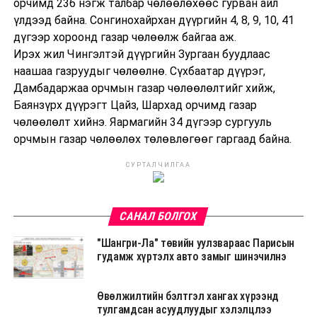
орчимд 236 нэгж талбар чөлөөлөхөөс гурван айл
үлдээд байна. Сонгинохайрхан дүүргийн 4, 8, 9, 10, 41
дүгээр хороонд газар чөлөөлж байгаа аж.
Ирэх жил Чингэлтэй дүүргийн Зургаан буудлаас
наашаа газруудыг чөлөөлнө. Сүхбаатар дүүрэг,
Дамбадаржаа орчмын газар чөлөөлөлтийг хийж,
Баянзүрх дүүрэгт Цайз, Шархад орчимд газар
чөлөөлөлт хийнэ. Яармагийн 34 дүгээр сургууль
орчмын газар чөлөөлөх төлөвлөгөөг гаргаад байна.
СУРТАЛЧИЛГАА
САНАЛ БОЛГОХ
"Шангри-Ла" төвийн уулзвараас Парисын
гудамж хүртэлх авто замыг шинэчилнэ
Өвөлжилтийн бэлтгэл хангах хүрээнд
тулгамдсан асуудлуудыг хэлэлцлээ