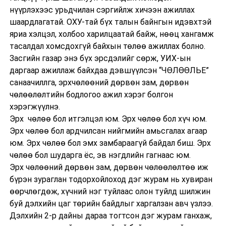
нүүрлэхээс урьдчилан сэргийлж хичээн ажиллах
шаардлагатай. ОХУ-тай бүх талын байнгын идэвхтэй
яриа хэлцэл, холбоо харилцаатай байж, нөөц хангамж
тасалдал хомсдохгүй байхын төлөө ажиллах болно.
Засгийн газар энэ бүх эрсдэлийг сөрж, УИХ-ын
даргаар ажиллаж байхдаа дэвшүүлсэн “ЧӨЛӨӨЛЬЕ”
санаачиллга, эрхчөлөөний дөрвөн зам, дөрвөн
чөлөөлөлтийн бодлогоо ажил хэрэг болгон
хэрэгжүүлнэ.
Эрх чөлөө бол итгэлцэл юм. Эрх чөлөө бол хүч юм.
Эрх чөлөө бол ардчилсан нийгмийн амьсгалах агаар
юм. Эрх чөлөө бол эмх замбараагүй байдал биш. Эрх
чөлөө бол шударга ёс, эв нэгдлийн гагнаас юм.
Эрх чөлөөний дөрвөн зам, дөрвөн чөлөөлөлтөө иж
бүрэн зураглан тодорхойлоход дэг журам нь хувиран
өөрчлөгдөж, хүчний нэг туйлаас олон туйлд шилжин
буй дэлхийн цаг төрийн байдлыг харгалзан авч үзлээ.
Дэлхийн 2-р дайны дараа тогтсон дэг журам ганхаж,