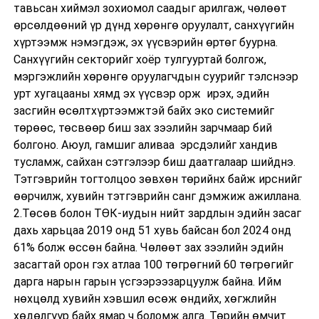
тавьсан хиймэл зохиомол саадыг арилгаж, чөлөөт
өрсөлдөөний үр дүнд хөрөнгө оруулалт, санхүүгийн
хүртээмж нэмэгдэж, эх үүсвэрийн өртөг буурна.
Санхүүгийн секторийг хоёр тулгууртай болгож,
мэргэжлийн хөрөнгө оруулагчдын суурийг тэлснээр
урт хугацааны хямд эх үүсвэр орж ирэх, эдийн
засгийн өсөлтхүртээмжтэй байх эко системийг
төрөөс, төсвөөр биш зах зээлийн зарчмаар бий
болгоно. Аюул, гамшиг аливаа эрсдэлийг хандив
тусламж, сайхан сэтгэлээр биш даатгалаар шийднэ.
Тэтгэврийн тогтолцоо зөвхөн төрийнх байж ирснийг
өөрчилж, хувийн тэтгэврийн санг дэмжиж ажиллана.
2.Төсөв болон ТӨК-иудын нийт зардлын эдийн засаг
дахь харьцаа 2019 онд 51 хувь байсан бол 2024 онд
61% болж өссөн байна. Чөлөөт зах зээлийн эдийн
засагтай орон гэх атлаа 100 төгрөгний 60 төгрөгийг
дарга нарын гарын үсгээрээзарцуулж байна. Ийм
нөхцөлд хувийн хэвшил өсөж өндийх, хөгжлийн
хөдөлгүүр байх ямар ч боломж алга. Төрийн өмчит