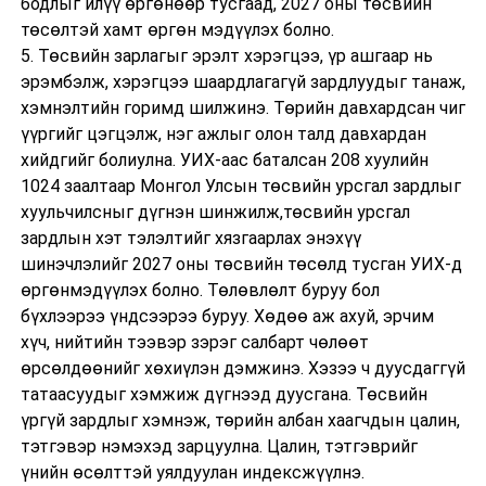
бодлыг илүү өргөнөөр тусгаад, 2027 оны төсвийн
төсөлтэй хамт өргөн мэдүүлэх болно.
5. Төсвийн зарлагыг эрэлт хэрэгцээ, үр ашгаар нь
эрэмбэлж, хэрэгцээ шаардлагагүй зардлуудыг танаж,
хэмнэлтийн горимд шилжинэ. Төрийн давхардсан чиг
үүргийг цэгцэлж, нэг ажлыг олон талд давхардан
хийдгийг болиулна. УИХ-аас баталсан 208 хуулийн
1024 заалтаар Монгол Улсын төсвийн урсгал зардлыг
хуульчилсныг дүгнэн шинжилж,төсвийн урсгал
зардлын хэт тэлэлтийг хязгаарлах энэхүү
шинэчлэлийг 2027 оны төсвийн төсөлд тусган УИХ-д
өргөнмэдүүлэх болно. Төлөвлөлт буруу бол
бүхлээрээ үндсээрээ буруу. Хөдөө аж ахуй, эрчим
хүч, нийтийн тээвэр зэрэг салбарт чөлөөт
өрсөлдөөнийг хөхиүлэн дэмжинэ. Хэзээ ч дуусдаггүй
татаасуудыг хэмжиж дүгнээд дуусгана. Төсвийн
үргүй зардлыг хэмнэж, төрийн албан хаагчдын цалин,
тэтгэвэр нэмэхэд зарцуулна. Цалин, тэтгэврийг
үнийн өсөлттэй уялдуулан индексжүүлнэ.