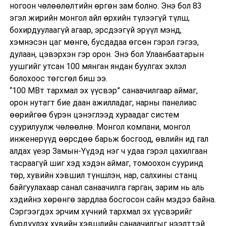
ногоон чөлөөлөлтийн өргөн зам болно. Энэ бол 83
эгэл жирийн монгол айл өрхийн түлээгүй түлш,
бохирдуулаагүй агаар, эрсдээгүй эрүүл мэнд,
хэмнэсэн цаг мөнгө, бусдадаа өгсөн гэрэл гэгээ,
дулаан, цэвэрхэн гэр орон. Энэ бол Улаанбаатарын
уушгийг утсан 100 мянган яндан буулгах эхлэл
болохоос төгсгөл биш ээ.
“100 МВт тархмал эх үүсвэр” санаачилгаар аймаг,
орон нутагт бие даан ажилладаг, нарны панелиас
өөрийгөө бүрэн цэнэглээд хураадаг систем
суурилуулж чөлөөлнө. Монгол компани, монгол
инженерүүд өөрсдөө барьж босгоод, өвлийн ид гал
алдах үеэр Замын-Үүдэд нэг ч удаа гэрэл цахилгаан
тасраагүй шиг хэд хэдэн аймаг, томоохон сууринд
төр, хувийн хэвшил түншлэн, нар, салхины станц
байгуулахаар санал санаачилга гарган, зарим нь аль
хэдийнэ хөрөнгө зардлаа босгосон сайн мэдээ байна.
Сэргээгдэх эрчим хүчний тархмал эх үүсвэрийг
бүрдүүлэх хувийн хэвшлийн санаачилгыг нээлттэй