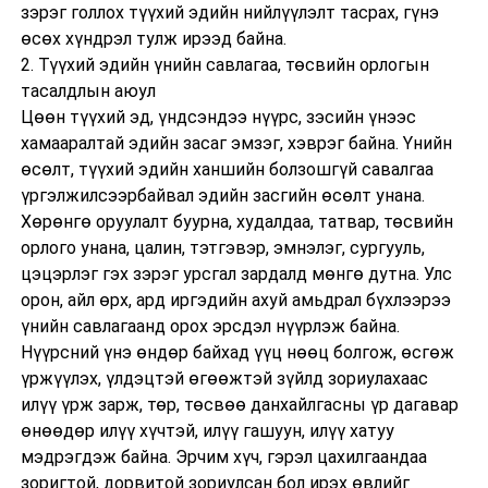
зэрэг голлох түүхий эдийн нийлүүлэлт тасрах, гүнэ
өсөх хүндрэл тулж ирээд байна.
2. Түүхий эдийн үнийн савлагаа, төсвийн орлогын
тасалдлын аюул
Цөөн түүхий эд, үндсэндээ нүүрс, зэсийн үнээс
хамааралтай эдийн засаг эмзэг, хэврэг байна. Үнийн
өсөлт, түүхий эдийн ханшийн болзошгүй савалгаа
үргэлжилсээрбайвал эдийн засгийн өсөлт унана.
Хөрөнгө оруулалт буурна, худалдаа, татвар, төсвийн
орлого унана, цалин, тэтгэвэр, эмнэлэг, сургууль,
цэцэрлэг гэх зэрэг урсгал зардалд мөнгө дутна. Улс
орон, айл өрх, ард иргэдийн ахуй амьдрал бүхлээрээ
үнийн савлагаанд орох эрсдэл нүүрлэж байна.
Нүүрсний үнэ өндөр байхад үүц нөөц болгож, өсгөж
үржүүлэх, үлдэцтэй өгөөжтэй зүйлд зориулахаас
илүү үрж зарж, төр, төсвөө данхайлгасны үр дагавар
өнөөдөр илүү хүчтэй, илүү гашуун, илүү хатуу
мэдрэгдэж байна. Эрчим хүч, гэрэл цахилгаандаа
зоригтой, дорвитой зориулсан бол ирэх өвлийг