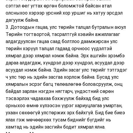
сэтгэл өег угтах өргөн боломжтой байсан атал
олсныхоо хэрээр үрсний хор уршиг нь хатуу эрсдэл
дагуулж байна.
3. Дотоодын гацаа, улс төрийн талцал бутралын аюул
Төрийн тогтвортой, тасралтгүй хэвийн ажиллагааг
алдагдуулсан гацаа саад болтлоо даамжирсан улс
төрийн хэрүүл талцал гадаад орчноос үүдэлтэй
хямрал дээр хямрал нэмж байна. Эрх ашгийн эрэмбэ
дараа алдагдаж, хүндрэл дээр хүндрэл, асуудал дээр
асуудал нэмж байна. Эдийн засаг улс төрийг тэтгэдэг
ч улс төр нь эдийн засгаа хорлож байна. Бусад улс
хямралын эсрэг багц төлөвлөгөө боловсруулж, онц
байдал зарлан нэгдэн нягтарч, үндэстний сөрөн
тэсвэрлэх чадавхаа бэхжүүлж байхад бид улс
орныхоо өмнө хүлээсэн үүрэг хариуцлагаа умартан,
ухаан сөхөөгүй улстөржих эрх байхгүй. Бид бие биеэ
ялах гэж мөчөөрхөх тусам биднийг бүгдийг нь
хамтад нь эдийн засгийн бодит хямрал ялна.