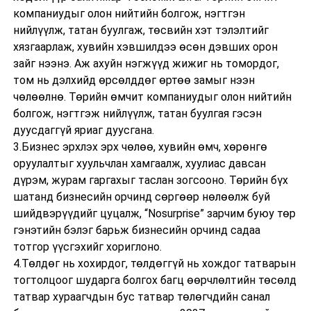
компаниудыг олон нийтийн болгож, нэгтгэн
нийлүүлж, татан буулгаж, төсвийн хэт тэлэлтийг
хязгаарлаж, хувийн хэвшилдээ өсөн дэвших орон
зайг нээнэ. Аж ахуйн нэгжүүд жижиг нь томордог,
том нь дэлхийд өрсөлддөг өртөө замыг нээн
чөлөөлнө. Төрийн өмчит компаниудыг олон нийтийн
болгож, нэгтгэж нийлүүлж, татан буулгая гэсэн
дуусдаггүй яриаг дуусгана.
3.Бизнес эрхлэх эрх чөлөө, хувийн өмч, хөрөнгө
оруулалтыг хуульчлан хамгаалж, хуулиас давсан
дүрэм, журам гаргахыг таслан зогсооно. Төрийн бүх
шатанд бизнесийн орчинд сөргөөр нөлөөлж буй
шийдвэрүүдийг цуцалж, “Nosurprise” зарчим буюу төр
гэнэтийн бэлэг барьж бизнесийн орчинд садаа
тотгор үүсгэхийг хориглоно.
4.Төлдөг нь хохирдог, төлдөггүй нь хождог татварын
тогтолцоог шударга болгох багц өөрчлөлтийн төсөлд
татвар хураагчдын бус татвар төлөгчдийн санал