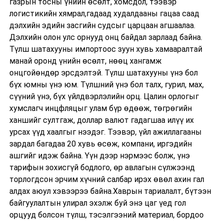
газрын тосны үнийн өсөлт, хомсдол, тээвэр
логистикийн хямрал,гадаад худалдааны гацаа саад
дэлхийн эдийн засгийн судсыг царцаан агшаалаа.
Дэлхийн олон улс орнууд онц байдал зарлаад байна.
Түлш шатахууны импортоос зуун хувь хамааралтай
манай оронд үнийн өсөлт, нөөц хангамж
онцгойөндөр эрсдэлтэй. Түлш шатахууны үнэ бол
бүх юмны үнэ юм. Түлшний үнэ бол талх, гурил, мах,
сүүний үнэ, бүх үйлдвэрлэлийн орц. Цалин орлогыг
хумслагч инцфляцыг улам бүр өдөөж, төгрөгийн
ханшийг султгаж, доллар валют гадагшаа илүү их
урсах үүд хаалгыг нээдэг. Тээвэр, үйл ажиллагааны
зардал багадаа 20 хувь өсөж, компани, иргэдийн
ашгийг идэж байна. Үүн дээр нэрмээс болж, үнэ
тарифын зохисгүй бодлого, өр авлагын сүлжээнд
торлогдсон эрчим хүчний салбар ирэх өвөл ахин гал
алдах аюул хэвээрээ байна.Хаврын тариалалт, бүтээн
байгуулалтын улирал эхэлж буй энэ цаг үед гол
орцууд болсон түлш, тэсэлгээний материал, бордоо