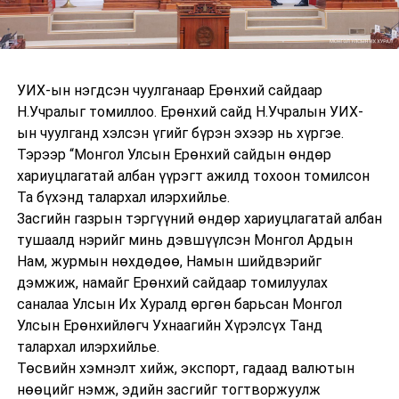
УИХ-ын нэгдсэн чуулганаар Ерөнхий сайдаар
Н.Учралыг томиллоо. Ерөнхий сайд Н.Учралын УИХ-
ын чуулганд хэлсэн үгийг бүрэн эхээр нь хүргэе.
Тэрээр “Монгол Улсын Ерөнхий сайдын өндөр
хариуцлагатай албан үүрэгт ажилд тохоон томилсон
Та бүхэнд талархал илэрхийлье.
Засгийн газрын тэргүүний өндөр хариуцлагатай албан
тушаалд нэрийг минь дэвшүүлсэн Монгол Ардын
Нам, журмын нөхдөдөө, Намын шийдвэрийг
дэмжиж, намайг Ерөнхий сайдаар томилуулах
саналаа Улсын Их Хуралд өргөн барьсан Монгол
Улсын Ерөнхийлөгч Ухнаагийн Хүрэлсүх Танд
талархал илэрхийлье.
Төсвийн хэмнэлт хийж, экспорт, гадаад валютын
нөөцийг нэмж, эдийн засгийг тогтворжуулж