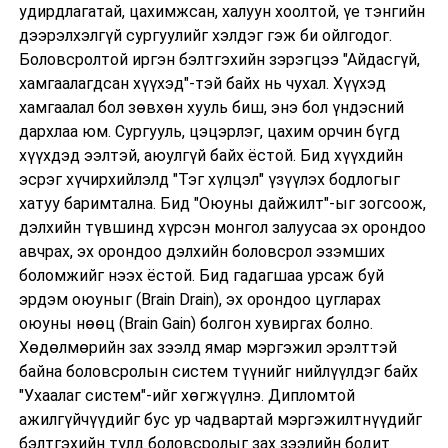
удирдлагатай, цахимжсан, халуун хоолтой, үе тэнгийн
дээрэлхэлгүй сургуулийг хэлдэг гэж би ойлгодог.
Боловсролтой иргэн бэлтгэхийн зэрэгцээ "Айдасгүй,
хамгаалагдсан хүүхэд"-тэй байх нь чухал. Хүүхэд
хамгаалал бол зөвхөн хууль биш, энэ бол үндэсний
дархлаа юм. Сургууль, цэцэрлэг, цахим орчин бүгд
хүүхдэд ээлтэй, аюулгүй байх ёстой. Бид хүүхдийн
эсрэг хүчирхийлэлд "Тэг хүлцэл" үзүүлэх бодлогыг
хатуу баримтална. Бид "Оюуны дайжилт"-ыг зогсоож,
дэлхийн түвшинд хүрсэн монгол залуусаа эх орондоо
авчрах, эх орондоо дэлхийн боловсрол эзэмших
боломжийг нээх ёстой. Бид гадагшаа урсаж буй
эрдэм оюуныг (Brain Drain), эх орондоо цугларах
оюуны нөөц (Brain Gain) болгон хувиргах болно.
Хөдөлмөрийн зах зээлд ямар мэргэжил эрэлттэй
байна боловсролын систем түүнийг нийлүүлдэг байх
"Ухаалаг систем"-ийг хөгжүүлнэ. Дипломтой
ажилгүйчүүдийг бус ур чадвартай мэргэжилтнүүдийг
бэлтгэхийн тулд боловсролыг зах зээлийн бодит