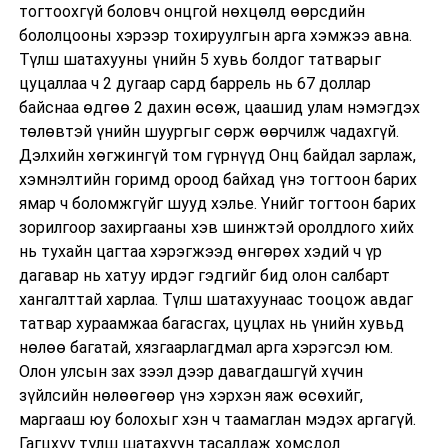
тогтоохгүй боловч онцгой нөхцөлд өөрсдийн
бололцооны хэрээр тохируулгын арга хэмжээ авна.
Түлш шатахууны үнийн 5 хувь болдог татварыг
цуцаллаа ч 2 дугаар сард баррель нь 67 доллар
байснаа өдгөө 2 дахин өсөж, цаашид улам нэмэгдэх
төлөвтэй үнийн шуургыг сөрж өөрчилж чадахгүй.
Дэлхийн хөгжингүй том гүрнүүд Онц байдал зарлаж,
хэмнэлтийн горимд ороод байхад үнэ тогтоон барих
ямар ч боломжгүйг шууд хэлье. Үнийг тогтоон барих
зорилгоор захиргааны хэв шинжтэй оролдлого хийх
нь тухайн цагтаа хэрэгжээд өнгөрөх хэдий ч үр
дагавар нь хатуу ирдэг гэдгийг бид олон салбарт
хангалттай харлаа. Түлш шатахуунаас тооцож авдаг
татвар хураамжаа багасгах, цуцлах нь үнийн хувьд
нөлөө багатай, хязгаарлагдмал арга хэрэгсэл юм.
Олон улсын зах зээл дээр давагдашгүй хүчин
зүйлсийн нөлөөгөөр үнэ хэрхэн яаж өсөхийг,
маргааш юу болохыг хэн ч таамаглан мэдэх аргагүй.
Гагцхүү түлш шатахуун тасалдаж хомсдол