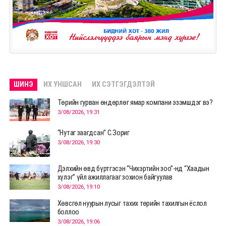
ШИНЭ
ИХ УНШСАН
ИХ СЭТГЭГДЭЛТЭЙ
Төрийн гурван өндөрлөг ямар компани эзэмшдэг вэ?
3/08/2026, 19:31
“Нутаг заагдсан” С.Зориг
3/08/2026, 19:30
Дэлхийн өвд бүртгэсэн “Чихэртийн зоо”-нд “Хаадын
хүлэг” үйл ажиллагааг зохион байгуулав
3/08/2026, 19:10
Хөвсгөл нуурын лусыг тахих төрийн тахилгын ёслол
боллоо
3/08/2026, 19:06