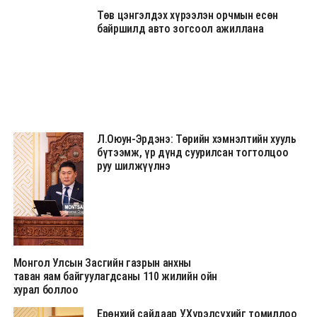
Төв цэнгэлдэх хүрээлэн орчмын есөн
байршилд авто зогсоол ажиллана
Л.Оюун-Эрдэнэ: Төрийн хэмнэлтийн хууль
бүтээмж, үр дүнд суурилсан тогтолцоо
руу шилжүүлнэ
Монгол Улсын Засгийн газрын анхны
таван яам байгуулагдсаны 110 жилийн ойн
хурал боллоо
Ерөнхий сайдаар У.Хүрэлсүхийг томиллоо