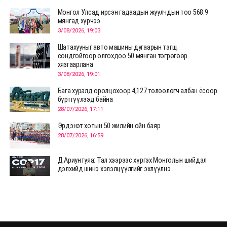
Монгол Улсад ирсэн гадаадын жуулчдын тоо 568.9
мянгад хүрчээ
3/08/2026, 19:03
Шатахууныг авто машины дугаарын тэгш,
сондгойгоор олгохдоо 50 мянган төгрөгөөр
хязгаарлана
3/08/2026, 19:01
Бага хуралд оролцохоор 4,127 төлөөлөгч албан ёсоор
бүртгүүлээд байна
28/07/2026, 17:11
Эрдэнэт хотын 50 жилийн ойн баяр
28/07/2026, 16:59
Д.Ариунтуяа: Тал хээрээс хүргэх Монголын шийдэл
дэлхийд шинэ хэлэлцүүлгийг эхлүүлнэ
28/07/2026, 12:09
СЭЛЭНГЭ: МОНЦАМЭ-гийн анхны мэдээ дамжуулсан
түүхэн байр хадгалагдаж байна
28/07/2026, 12:06