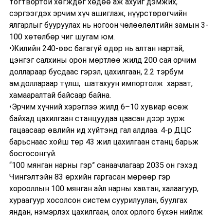
тогтвортой хөгждөг хөдөө аж ахуйг дэмжих,
сэргээгдэх эрчим хүч ашиглаж, нүүрстөрөгчийн
ялгарлыг бууруулах нь ногоон чөлөөлөлтийн замын 3-
100 хөтөлбөр чиг шугам юм.
•Жилийн 240-өөс багагүй өдөр нь алтан нартай,
цэнгэг салхины орон мөртлөө жилд 200 сая орчим
доллараар бусдаас гэрэл, цахилгаан, 2.2 тэрбум
ам.доллараар түлш, шатахуун импортолж хараат,
хамааралтай байсаар байна.
•Эрчим хүчний хэрэглээ жилд 6–10 хувиар өсөж
байхад цахилгаан станцуудаа цаасан дээр зурж
гацаасаар өвлийн ид хүйтэнд гал алдлаа. 4-р ДЦС
барьснаас хойш төр 43 жил цахилгаан станц барьж
босгосонгүй.
“100 мянган нарны гэр” санаачлагаар 2035 он гэхэд
Чингэлтэйн 83 өрхийн гаргасан мөрөөр гэр
хорооллын 100 мянган айл нарны хавтан, халаагуур,
хураагуур хосолсон систем суурилуулан, буулгах
яндан, нэмэрлэх цахилгаан, олох орлого бүхэн нийлж