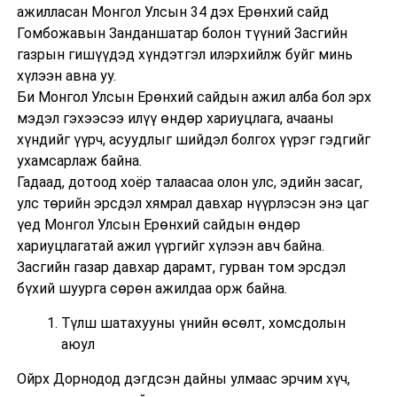
ажилласан Монгол Улсын 34 дэх Ерөнхий сайд
Гомбожавын Занданшатар болон түүний Засгийн
газрын гишүүдэд хүндэтгэл илэрхийлж буйг минь
хүлээн авна уу.
Би Монгол Улсын Ерөнхий сайдын ажил алба бол эрх
мэдэл гэхээсээ илүү өндөр хариуцлага, ачааны
хүндийг үүрч, асуудлыг шийдэл болгох үүрэг гэдгийг
ухамсарлаж байна.
Гадаад, дотоод хоёр талаасаа олон улс, эдийн засаг,
улс төрийн эрсдэл хямрал давхар нүүрлэсэн энэ цаг
үед Монгол Улсын Ерөнхий сайдын өндөр
хариуцлагатай ажил үүргийг хүлээн авч байна.
Засгийн газар давхар дарамт, гурван том эрсдэл
бүхий шуурга сөрөн ажилдаа орж байна.
Түлш шатахууны үнийн өсөлт, хомсдолын
аюул
Ойрх Дорнодод дэгдсэн дайны улмаас эрчим хүч,