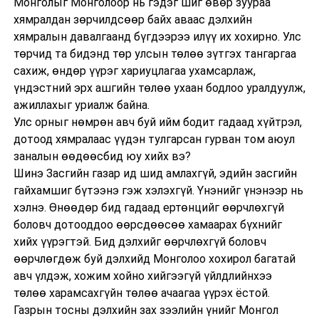
Монголыг Монголоор нь гэдэг шиг өвөр зуураа
хямралдан зөрчилдсөөр байх аваас дэлхийн
хямралын давалгаанд бүгдээрээ илүү их хохирно. Улс
төрчид та бидэнд төр улсын төлөө зүтгэх тангаргаа
сахиж, өндөр үүрэг хариуцлагаа ухамсарлаж,
үндэстний эрх ашгийн төлөө ухаан бодлоо уралдуулж,
ажиллахыг уриалж байна.
Улс орныг нөмрөн авч буй ийм бодит гадаад хүйтрэл,
дотоод хямралаас үүдэн тулгарсан гурван том аюул
заналын өөдөөсбид юу хийх вэ?
Шинэ Засгийн газар ид шид амлахгүй, эдийн засгийн
гайхамшиг бүтээнэ гэж хэлэхгүй. Үнэнийг үнэнээр нь
хэлнэ. Өнөөдөр бид гадаад ертөнцийг өөрчлөхгүй
боловч дотооддоо өөрсдөөсөө хамаарах бүхнийг
хийх үүрэгтэй. Бид дэлхийг өөрчлөхгүй боловч
өөрчлөгдөж буй дэлхийд Монголоо хохирол багатай
авч үлдэж, хожим хойно хийгээгүй үйлдлийнхээ
төлөө харамсахгүйн төлөө ачаагаа үүрэх ёстой.
Газрын тосны дэлхийн зах зээлийн үнийг Монгол