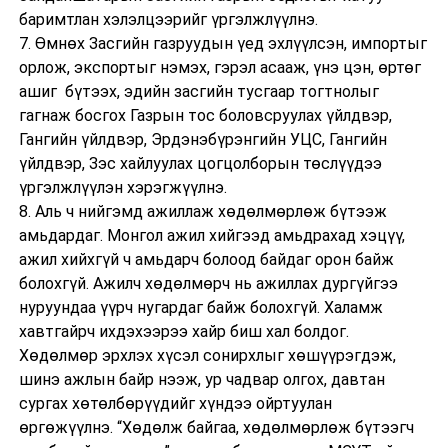
баримтлан хэлэлцээрийг үргэлжлүүлнэ.
7. Өмнөх Засгийн газруудын үед эхлүүлсэн, импортыг
орлож, экспортыг нэмэх, гэрэл асааж, үнэ цэн, өртөг
ашиг бүтээх, эдийн засгийн тусгаар тогтнолыг
гагнаж босгох Газрын тос боловсруулах үйлдвэр,
Гангийн үйлдвэр, Эрдэнэбүрэнгийн УЦС, Гангийн
үйлдвэр, Зэс хайлуулах цогцолборын төслүүдээ
үргэлжлүүлэн хэрэгжүүлнэ.
8. Аль ч нийгэмд ажиллаж хөдөлмөрлөж бүтээж
амьдардаг. Монгол ажил хийгээд амьдрахад хэцүү,
ажил хийхгүй ч амьдарч болоод байдаг орон байж
болохгүй. Ажилч хөдөлмөрч нь ажиллах дургүйгээ
нуруундаа үүрч нугардаг байж болохгүй. Халамж
хавтгайрч ихдэхээрээ хайр биш хал болдог.
Хөдөлмөр эрхлэх хүсэл сонирхлыг хөшүүрэгдэж,
шинэ ажлын байр нээж, ур чадвар олгох, давтан
сургах хөтөлбөрүүдийг хүндээ ойртуулан
өргөжүүлнэ. “Хөдөлж байгаа, хөдөлмөрлөж бүтээгч