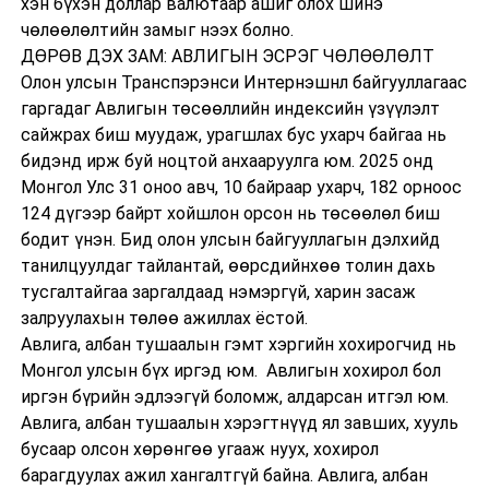
хэн бүхэн доллар валютаар ашиг олох шинэ
чөлөөлөлтийн замыг нээх болно.
ДӨРӨВ ДЭХ ЗАМ: АВЛИГЫН ЭСРЭГ ЧӨЛӨӨЛӨЛТ
Олон улсын Транспэрэнси Интернэшнл байгууллагаас
гаргадаг Авлигын төсөөллийн индексийн үзүүлэлт
сайжрах биш муудаж, урагшлах бус ухарч байгаа нь
бидэнд ирж буй ноцтой анхааруулга юм. 2025 онд
Монгол Улс 31 оноо авч, 10 байраар ухарч, 182 орноос
124 дүгээр байрт хойшлон орсон нь төсөөлөл биш
бодит үнэн. Бид олон улсын байгууллагын дэлхийд
танилцуулдаг тайлантай, өөрсдийнхөө толин дахь
тусгалтайгаа заргалдаад нэмэргүй, харин засаж
залруулахын төлөө ажиллах ёстой.
Авлига, албан тушаалын гэмт хэргийн хохирогчид нь
Монгол улсын бүх иргэд юм. Авлигын хохирол бол
иргэн бүрийн эдлээгүй боломж, алдарсан итгэл юм.
Авлига, албан тушаалын хэрэгтнүүд ял завших, хууль
бусаар олсон хөрөнгөө угааж нуух, хохирол
барагдуулах ажил хангалтгүй байна. Авлига, албан