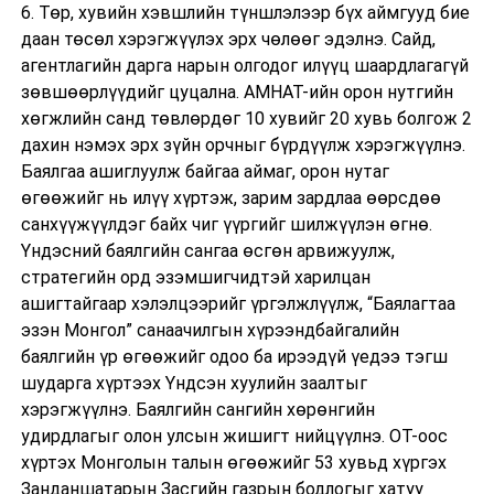
6. Төр, хувийн хэвшлийн түншлэлээр бүх аймгууд бие
даан төсөл хэрэгжүүлэх эрх чөлөөг эдэлнэ. Сайд,
агентлагийн дарга нарын олгодог илүүц шаардлагагүй
зөвшөөрлүүдийг цуцална. АМНАТ-ийн орон нутгийн
хөгжлийн санд төвлөрдөг 10 хувийг 20 хувь болгож 2
дахин нэмэх эрх зүйн орчныг бүрдүүлж хэрэгжүүлнэ.
Баялгаа ашиглуулж байгаа аймаг, орон нутаг
өгөөжийг нь илүү хүртэж, зарим зардлаа өөрсдөө
санхүүжүүлдэг байх чиг үүргийг шилжүүлэн өгнө.
Үндэсний баялгийн сангаа өсгөн арвижуулж,
стратегийн орд эзэмшигчидтэй харилцан
ашигтайгаар хэлэлцээрийг үргэлжлүүлж, “Баялагтаа
эзэн Монгол” санаачилгын хүрээндбайгалийн
баялгийн үр өгөөжийг одоо ба ирээдүй үедээ тэгш
шударга хүртээх Үндсэн хуулийн заалтыг
хэрэгжүүлнэ. Баялгийн сангийн хөрөнгийн
удирдлагыг олон улсын жишигт нийцүүлнэ. ОТ-оос
хүртэх Монголын талын өгөөжийг 53 хувьд хүргэх
Занданшатарын Засгийн газрын бодлогыг хатуу