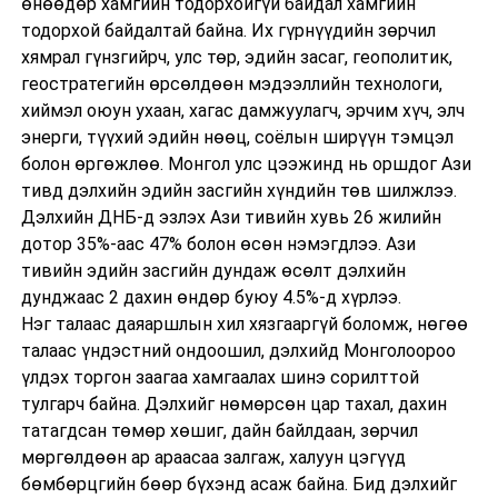
өнөөдөр хамгийн тодорхойгүй байдал хамгийн
тодорхой байдалтай байна. Их гүрнүүдийн зөрчил
хямрал гүнзгийрч, улс төр, эдийн засаг, геополитик,
геостратегийн өрсөлдөөн мэдээллийн технологи,
хиймэл оюун ухаан, хагас дамжуулагч, эрчим хүч, элч
энерги, түүхий эдийн нөөц, соёлын ширүүн тэмцэл
болон өргөжлөө. Монгол улс цээжинд нь оршдог Ази
тивд дэлхийн эдийн засгийн хүндийн төв шилжлээ.
Дэлхийн ДНБ-д эзлэх Ази тивийн хувь 26 жилийн
дотор 35%-аас 47% болон өсөн нэмэгдлээ. Ази
тивийн эдийн засгийн дундаж өсөлт дэлхийн
дунджаас 2 дахин өндөр буюу 4.5%-д хүрлээ.
Нэг талаас даяаршлын хил хязгааргүй боломж, нөгөө
талаас үндэстний ондоошил, дэлхийд Монголоороо
үлдэх торгон заагаа хамгаалах шинэ сорилттой
тулгарч байна. Дэлхийг нөмөрсөн цар тахал, дахин
татагдсан төмөр хөшиг, дайн байлдаан, зөрчил
мөргөлдөөн ар араасаа залгаж, халуун цэгүүд
бөмбөрцгийн бөөр бүхэнд асаж байна. Бид дэлхийг