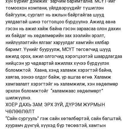
хүн бүрийг дэмжих” зарчим баримтална. МСҮТ-ийг
томоохон компани, үйлдвэрүүдийг түшиглэн
байгуулж, сургалт нь ажлын байртайгаа шууд
уялдаатай шинэ тогтолцоо бүрдүүлнэ. Ажилд авна
гэсэн нь ажил хайж байна гэсэн зараасаа олон дахин
их байдаг нь хөдөлмөрийн зах зээлийн эрэлт,
нийлүүлэлтийн ялгааг харуулдаг хамгийн хялбар
баримт. Үүнийг бууруулж, МСҮТ төгсөгчид шууд
ажилд орох, ажил олгогчид хэрэгцээтэй шаардлагдаа
нийцсэн ур чадвартай ажиллах хүчээ бүрдүүлэх
боломжтой. Хаана, хэнд халамж хэрэгтэй байна,
хаягаа, эзнээ олдог байж, үр ашгаа өгнө. Халамж
хамгаалалт хэрэгтэйг нь халамжилж, хэн хөдөлмөр
эрхлэх боломжтойг “халамжаас хөдөлмөрт”
шилжүүлнэ.
ХОЁР ДАХЬ ЗАМ: ЭРХ ЗҮЙ, ДҮРЭМ ЖУРМЫН
ЧӨЛӨӨЛӨЛТ
“Сайн сургууль” гэж сайн хөтөлбөртэй, сайн багштай,
хуурамч дүнгүй, хүүхэд бүр төсөвтэй, хамтын