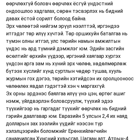
өөрчлөхгүй боловч өөрчлөх ёсгүй үндэстний
ондоошлоо хадгалах, сөрөн тэсвэрлэх нь бидний
давах ёстой сорилт болоод байна.
Эрх чөлөөтэй нийгэм эрүүл нээлттэй, иргэндээ
итгэдэг төр илүү хүчтэй. Төр оршихуйн баталгаа нь
түмэн олны итгэл, улс төрийн намын амжилтын
үндэс нь ард түмний дэмжлэг юм. Эдийн засгийн
өсөлтийг өрхийн үүдээр, иргэний хаягаар хүргэх
үндсэн арга зам нь хүний эрх чөлөө, хөдөлмөрлөж
бүтээх хүслийг хүнд суртлын чөдөр тушаа, хууль
журмын гох дэгээ, төрийн хэтийдсэн их оролцооноос
чөлөөлөх явдал гэдэгтэй хэн ч маргахгүй.
Эх орны эрдэнэс баялгаа илүү үнэ цэн, өртөг ашиг
нэмж, үйлдвэрлэн боловсруулж, түүхий эдээ
түүхийгээр нь гаргадаг түүхийг өөрчлөх нь бидний
гэрийн даалгавар юм. Евразийн 5 улсын 2,4 их наяд
долларын зах зээлийн үүдийг нээсэн түр
хэлэлцээрийн боломжийг Ерөнхийлөгчийн
санаачилсан Хүнсний хувьсгал, Цагаан алт, Атрын-4