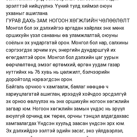
эрэлттэй нийцүүлнэ. Үүний тулд хиймэл оюун
ухааныг ашиглана.
ГУРАВ ДАХЬ ЗАМ: НОГООН ХӨГЖЛИЙН ЧӨЛӨӨЛӨЛТ
Монгол бол эх дэлхийгээ аргадан хайрлах энх мөнх
оршихуйн үзэл санааны өв уламжлалтай, оюуны
соёлын эх ундаргатай орон. Монгол бол нар, салхины
сэргээгдэх эрчим хүч, энергийн дундаршгүй их
өгөгдөлтэй орон. Монгол бол дэлхийн цаг уурын
өөрчлөлтөнд эмзэг өртөмхий, өргөн уудам газар
нутгийнх нь 76 хувь нь цөлжилт, бэлчээрийн
доройтолд нэрвэгдсэн орон.
Байгаль орчноо ч хамгаалж, баялаг нөөцөө ч
хариуцлагатай ашиглан, ирээдүй хойчдоо эрсдэлгүй
эх орноо өвлүүлэх нь энх оршихуйн ногоон хөгжлийн
загвар юм. Ногоон хөгжлийн замын үндэс нь эрүүл
аюулгүй орчинд аж төрөх, орчны тэнцэл алдагдахаас
хамгаалагдах Үндсэн хуульд заасан үндсэн эрх юм.
Эх дэлхийдээ ээлтэй эдийн засаг, эко үйлдвэрлэл,