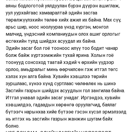
аяны бодлоготой уялдуулан бүрэн дүүрэн ашиглаж,
уул уурхайгаас хамааралтай эдийн засгаа
төрөлжүүлэхийн төлөө хийх ажил их байна. Мах сүү,
арьс шир, ноос ноолуураа үнэд хүргэн, монгол
малчид, үндэсний компаниудын олох ашиг орлогыг
өсгөхийн тулд шийдэх асуудал их байна.
Эдийн засаг бол гоё тооноос илүү тоо бодит чанар
болж байж хүртээмжийн тухай ярина. Холын гоё
тоонууд сонсоход таатай хэдий ч өрхийн үүдээр
орлоо, амьдралыг минь өөрчилсөн гэж итгэл төгс
хэлэх хүн алга байна. Хувийн хэвшлээ төрийн
зуршлаас, хүнээ хүнд суртлаас чөлөөлөх нь шинэ
Засгийн газрын шийдэх асуудлын гол зангилаа байна.
Итгэл унавал эдийн засаг унадаг. Иргэндээ, хувийн
хэвшилдээ, гадаадын хөрөнгө оруулагчид, баялаг
бүтээгч нарынхаа хийе бүтээе гэсэн хүсэл эрмэлзэлд
нь итгэх нь засгийн газрын жанжин шугам байх
болно.