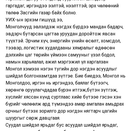
гаргадаг, иргэндээ ээлтэй, нээлттэй, эрх чөлөөний
төлөө Засгийн газар байх болно.
УИХ-ын эрхэм гишүүд ээ,
Монголчууд эвлэлдэж нэгдэх бүрдээ мандан бадарч,
эвдэрч бутарсан цагтаа уруудан доройтож явсан
түүхтэй. Эрчим хүч, энергийн үнийн өсөлт, хомсдол,
тээвэр, логистик худалдааны хямралыг өдөөсөн
дэлхийн цаг төрийн үймээн самууныг үзэл бодол,
намын харьяалал, ажил мэргэжил үл харгалзан
Монгол хэмээх нэгэн тугийн дор нэгдэн асуудлыг
шийдэл болгонхамтдаа зүтгэе. Бие биедээ, Монгол нь
Монголдоо, иргэн нь иргэндээ, баялаг бүтээгч,
хөрөнгө оруулагчдадаа бүрэн итгэж,бүтэн зүтгэж,
хүслийг хяссан хүнд суртлаас хийе бүтээе гэсэн хэн
бүрийг чөлөөлж ард түмэндээ амар амгалан амьдрах
орчныг бүтээх зорилго дор нэгдэн нягтарч цагийн
шуургыг сөрж давцгаая.
Суудал шийдэл ярьдаг бус асуудал шийдэл ярьдаг,