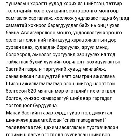
тушаалын хэрэгтнүүдэд хорих ял шийтгэн, татвар
төлөгчдийн хөлс хүч шингэсэн хөрөнгө мөнгөөр
хамгаалж харгалзаж, хооллож ундлахаас гадна бүгдэд
хамаатай хохирол барагдуулдаг байх нь онц чухал
байна. Авлигааролсон мөнгө, үндэслэлгүй хөрөнгө
орлогыг олон нийтийн шууд хараа хяналтын дор
хураан авах, худалдан борлуулах, эрүүл мэнд,
боловсрол, эмнэлэг сургуульд зарцуулах ил тод
тайлагнал бүхий хуулийн өөрчлөлт, зохицуулалтыг
Засгийн газрын тэргүүний хувьд манлайлж,
санаачилсан гишүүдтэй нягт хамтран ажиллана.
Шилэн ажиллагаагаагаар олон нийтэд нээлттэй
болгосон 820 мянган мөр өгөгдлийг их өгөгдөл
болгон, хүнээс хамааралгүй шийдвэр гаргадаг
тогтолцоог бүрдүүлнэ.
Манай Засгийн газар хурд, гүйцэтгэл, дижитал
шинэчлэл давамгайлсан “crisis management”
төлөвлөгөөтэй, цахим засаглалын түргэвчилсэн
горимын дагуу өгөгдөлд суурилсан шийдвэр