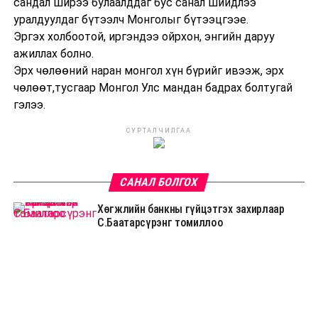
сандал ширээ булаалддаг бус санал шийдлээ
уралдуулдаг бүтээлч Монголыг бүтээцгээе.
Эргэх холбоотой, иргэндээ ойрхон, энгийн даруу
ажиллах болно.
Эрх чөлөөний наран монгол хүн бүрийг ивээж, эрх
чөлөөт,тусгаар Монгол Улс мандан бадрах болтугай
гэлээ.
СУРТАЛЧИЛГАА
САНАЛ БОЛГОХ
Хөгжлийн банкны гүйцэтгэх захирлаар
С.Баатарсүрэнг томиллоо