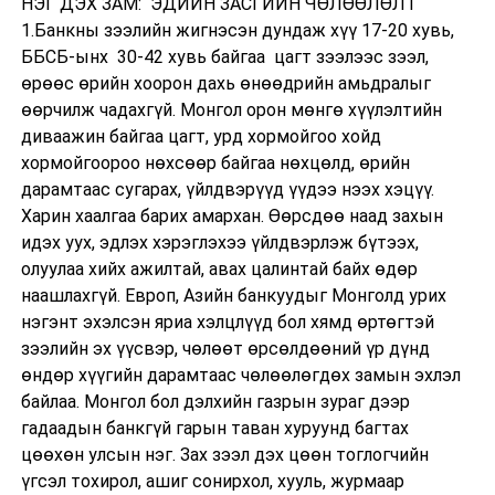
НЭГ ДЭХ ЗАМ: ЭДИЙН ЗАСГИЙН ЧӨЛӨӨЛӨЛТ
1.Банкны зээлийн жигнэсэн дундаж хүү 17-20 хувь,
ББСБ-ынх 30-42 хувь байгаа цагт зээлээс зээл,
өрөөс өрийн хоорон дахь өнөөдрийн амьдралыг
өөрчилж чадахгүй. Монгол орон мөнгө хүүлэлтийн
диваажин байгаа цагт, урд хормойгоо хойд
хормойгоороо нөхсөөр байгаа нөхцөлд, өрийн
дарамтаас сугарах, үйлдвэрүүд үүдээ нээх хэцүү.
Харин хаалгаа барих амархан. Өөрсдөө наад захын
идэх уух, эдлэх хэрэглэхээ үйлдвэрлэж бүтээх,
олуулаа хийх ажилтай, авах цалинтай байх өдөр
наашлахгүй. Европ, Азийн банкуудыг Монголд урих
нэгэнт эхэлсэн яриа хэлцлүүд бол хямд өртөгтэй
зээлийн эх үүсвэр, чөлөөт өрсөлдөөний үр дүнд
өндөр хүүгийн дарамтаас чөлөөлөгдөх замын эхлэл
байлаа. Монгол бол дэлхийн газрын зураг дээр
гадаадын банкгүй гарын таван хуруунд багтах
цөөхөн улсын нэг. Зах зээл дэх цөөн тоглогчийн
үгсэл тохирол, ашиг сонирхол, хууль, журмаар