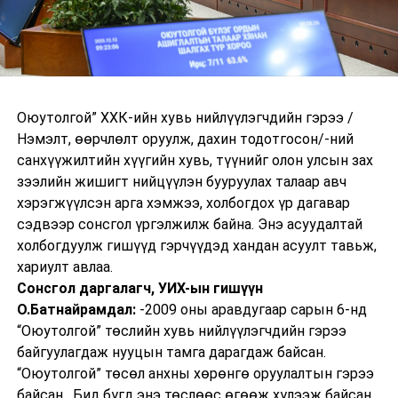
Оюутолгой” ХХК-ийн хувь нийлүүлэгчдийн гэрээ /
Нэмэлт, өөрчлөлт оруулж, дахин тодотгосон/-ний
санхүүжилтийн хүүгийн хувь, түүнийг олон улсын зах
зээлийн жишигт нийцүүлэн бууруулах талаар авч
хэрэгжүүлсэн арга хэмжээ, холбогдох үр дагавар
сэдвээр сонсгол үргэлжилж байна. Энэ асуудалтай
холбогдуулж гишүүд гэрчүүдэд хандан асуулт тавьж,
хариулт авлаа.
Сонсгол даргалагч, УИХ-ын гишүүн
О.Батнайрамдал:
-2009 оны аравдугаар сарын 6-нд
“Оюутолгой” төслийн хувь нийлүүлэгчдийн гэрээ
байгуулагдаж нууцын тамга дарагдаж байсан.
“Оюутолгой” төсөл анхны хөрөнгө оруулалтын гэрээ
байсан. Бид бүгд энэ төслөөс өгөөж хүлээж байсан.