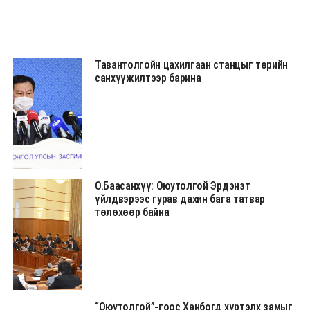
Тавантолгойн цахилгаан станцыг төрийн
санхүүжилтээр барина
О.Баасанхүү: Оюутолгой Эрдэнэт
үйлдвэрээс гурав дахин бага татвар
төлөхөөр байна
“Оюутолгой”-гоос Ханбогд хүртэлх замыг