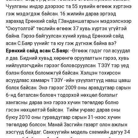
Чуулганы индэр дээрээс та 55 хувийн өгөөж хүртэнэ
гэж мэдэгдэж байсан. 16 жилийн дараа эргээд
харахад Ерөнхий сайд Г.Занданшатарын мэдээлснээр
"Оюутолгой" төслийн өгөөж 37 хувь хүртэх үгүйтэй
байна. Гэрээ байгуулсан хүний хувьд Ерөнхий сайд
асан С.Баяр үүнийг та юу гэж дүгнэж байна вэ?
Ерөнхий сайд асан С.Баяр:
-Өгөөж гэдэг гол асуудал
л даа. Бидний хувьд хөрөнгө оруулалтын гэрээ, хувь
нийлүүлэгчдийн гэрээг боловсруулсан. ТЭЗҮ тэр үед
бэлэн болох боломжгүй байсан. Хэлцэн тохирсон
асуудлаас хамаарч ТЭЗҮ -ийн үзүүлэлтүүд нааш цааш
болох байсан. Энэ гэрээг 2009 оны аравдугаар сарын
6-нд баталсан боловч тодорхой нөхцөл болзлыг
хангасны дараа энэ гэрээ хүчин төгөлдөр болно
гэсэн нөхцөлтэй байсан. Тийм учраас дараа оны
буюу 2010 оны гуравдугаар сарын 31-нээс хүчин
төгөлдөр болсон. Манай Засгийн газарт олон ажлын
хэсгүүд байдаг. Санхүүгийн модель схемийн дагуу 34