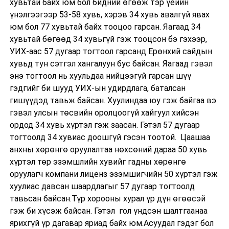
хувьтай байх юм бол бидний өгөөж тэр үеийн
үнэлгээгээр 53-58 хувь, хэрэв 34 хувь авалгүй явах
юм бол 77 хувьтай байх тооцоо гарсан. Яагаад 34
хувьтай бөгөөд 34 хувьгүй гэж тооцсон бэ гэхээр,
УИХ-аас 57 дугаар тогтоол гарсанд Ерөнхий сайдын
хувьд тун сэтгэл хангалуун бус байсан. Яагаад гэвэл
энэ тогтоол нь хуульдаа нийцээгүй гарсан шүү
гэдгийг би шууд УИХ-ын удирдлага, баталсан
гишүүдэд тавьж байсан. Хуулиндаа юу гэж байгаа вэ
гэвэл улсын төсвийн оролцоогүй хайгуул хийсэн
ордод 34 хувь хүртэл гэж заасан. Гэтэл 57 дугаар
тогтоолд 34 хувиас доошгүй гэсэн тоотой. Цаашаа
анхны хөрөнгө оруулалтаа нөхсөний дараа 50 хувь
хүртэл төр эзэмшлийн хувийг гадны хөрөнгө
оруулагч компани лиценз эзэмшигчийн 50 хүртэл гэж
хуулиас давсан шаардлагыг 57 дугаар тогтоолд
тавьсан байсан.Түр хорооны хурал үр дүн өгөөсэй
гэж би хүсэж байсан. Гэтэл гол үндсэн шалтгаанаа
ярихгүй үр дагавар яриад байх юм.Асуудал гэдэг бол