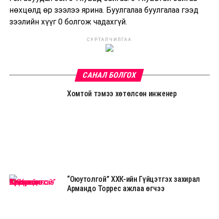
нөхцөлд өр зээлээ ярина. Буулгалаа буулгалаа гээд
зээлийн хүүг 0 болгож чадахгүй.
СУРТАЛЧИЛГАА
САНАЛ БОЛГОХ
Хомтой тэмээ хөтөлсөн инженер
“Оюутолгой” ХХК-ийн Гүйцэтгэх захирал
Армандо Торрес ажлаа өгчээ