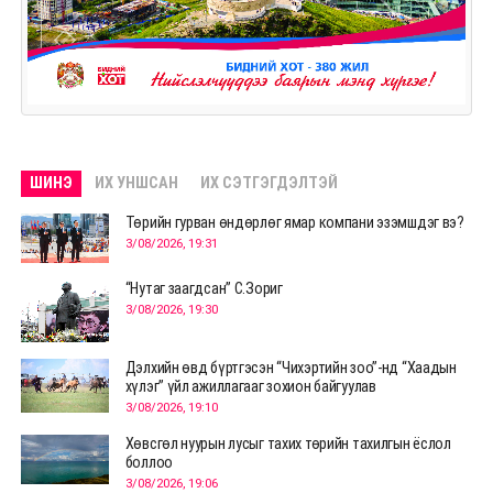
ШИНЭ
ИХ УНШСАН
ИХ СЭТГЭГДЭЛТЭЙ
Төрийн гурван өндөрлөг ямар компани эзэмшдэг вэ?
3/08/2026, 19:31
“Нутаг заагдсан” С.Зориг
3/08/2026, 19:30
Дэлхийн өвд бүртгэсэн “Чихэртийн зоо”-нд “Хаадын
хүлэг” үйл ажиллагааг зохион байгуулав
3/08/2026, 19:10
Хөвсгөл нуурын лусыг тахих төрийн тахилгын ёслол
боллоо
3/08/2026, 19:06