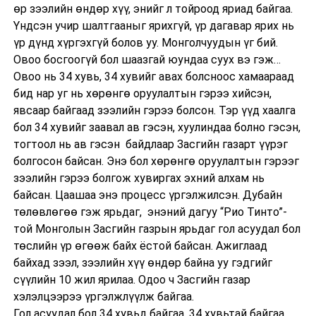
өр зээлийн өндөр хүү, энийг л тойроод яриад байгаа.
Үндсэн учир шалтгааныг ярихгүй, үр дагавар ярих нь
үр дүнд хүргэхгүй болов уу. Монголчуудын үг бий.
Овоо босгоогүй бол шаазгай юундаа суух вэ гэж…
Овоо нь 34 хувь, 34 хувийг авах болсноос хамаараад
бид нар уг нь хөрөнгө оруулалтын гэрээ хийсэн,
явсаар байгаад зээлийн гэрээ болсон. Тэр үүд хаалга
бол 34 хувийг заавал ав гэсэн, хуулиндаа болно гэсэн,
тогтоол нь ав гэсэн байдлаар Засгийн газарт үүрэг
болгосон байсан. Энэ бол хөрөнгө оруулалтын гэрээг
зээлийн гэрээ болгож хувиргах эхний алхам нь
байсан. Цаашаа энэ процесс үргэлжилсэн. Дубайн
төлөвлөгөө гэж ярьдаг, энэний дагуу “Рио Тинто”-
той Монголын Засгийн газрын ярьдаг гол асуудал бол
төслийн үр өгөөж байх ёстой байсан. Ажиглаад
байхад зээл, зээлийн хүү өндөр байна уу гэдгийг
сүүлийн 10 жил ярилаа. Одоо ч Засгийн газар
хэлэлцээрээ үргэлжлүүлж байгаа.
Гол асуудал бол 34 хувьд байгаа. 34 хувьтай байгаа