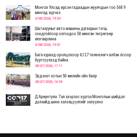
Монгол Улсад ирсэн гадаадын жуулчдын тоо 568.9
мянгад хүрчээ
3/08/2026, 19:03
Шатахууныг авто машины дугаарын тэгш,
сондгойгоор олгохдоо 50 мянган төгрөгөөр
хязгаарлана
3/08/2026, 19:01
Бага хуралд оролцохоор 4,127 төлөөлөгч албан ёсоор
бүртгүүлээд байна
28/07/2026, 17:11
Эрдэнэт хотын 50 жилийн ойн баяр
28/07/2026, 16:59
Д.Ариунтуяа: Тал хээрээс хүргэх Монголын шийдэл
дэлхийд шинэ хэлэлцүүлгийг эхлүүлнэ
28/07/2026, 12:09
СЭЛЭНГЭ: МОНЦАМЭ-гийн анхны мэдээ дамжуулсан
түүхэн байр хадгалагдаж байна
28/07/2026, 12:06