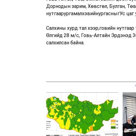
Дорнодын зарим, Хөвсгөл, Булган, Тө
нутгаарургамалхэвийнургасныгУс цаг 
Салхины хурд тал хээр,говийн нутгаар
Өлгийд 28 м/с, Говь-Алтайн Эрдэнэд 
салхилсан байна.