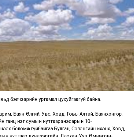
вьд бэлчээрийн ургамал цухуйгаагүй байна.
рим, Баян-Өлгий, Увс, Ховд, Говь-Алтай, Баянхонгор,
йн ганц нэг сумын нутгаарэнэсарын 10-
чээх боломжгүйбайгаа.Булган, Сэлэнгийн ихэнх, Ховд,
мын нутгаар дундзэргийн, Дархан-Уул, Өмнөговь,