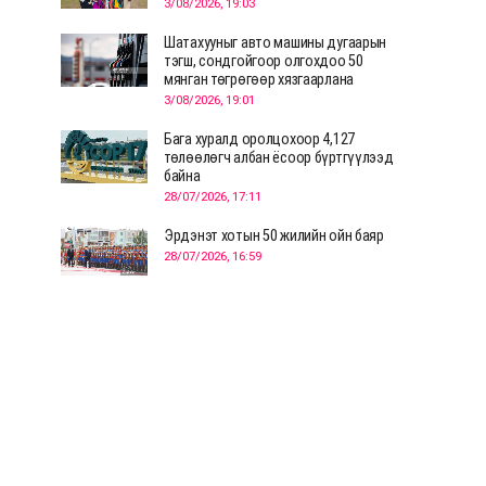
3/08/2026, 19:03
Шатахууныг авто машины дугаарын
тэгш, сондгойгоор олгохдоо 50
мянган төгрөгөөр хязгаарлана
3/08/2026, 19:01
Бага хуралд оролцохоор 4,127
төлөөлөгч албан ёсоор бүртгүүлээд
байна
28/07/2026, 17:11
Эрдэнэт хотын 50 жилийн ойн баяр
28/07/2026, 16:59
Д.Ариунтуяа: Тал хээрээс хүргэх
Монголын шийдэл дэлхийд шинэ
хэлэлцүүлгийг эхлүүлнэ
28/07/2026, 12:09
СЭЛЭНГЭ: МОНЦАМЭ-гийн анхны
мэдээ дамжуулсан түүхэн байр
хадгалагдаж байна
28/07/2026, 12:06