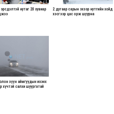
эрсдэлтэй нутаг 20 хувиар
2 дугаар сарын эхээр нутгийн хойд
джээ
хэсгээр цас орж шуурна
олон зүүн аймгуудын ихэнх
р хүчтэй салхи шуургатай