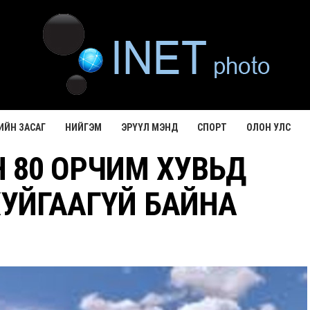
ИЙН ЗАСАГ
НИЙГЭМ
ЭРҮҮЛ МЭНД
СПОРТ
ОЛОН УЛС
 80 ОРЧИМ ХУВЬД
УЙГААГҮЙ БАЙНА