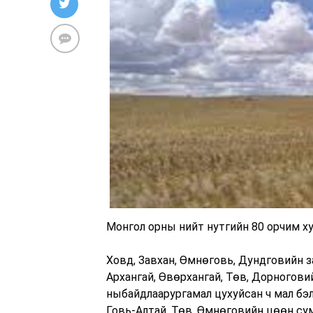
Монгол орны нийт нутгийн 80 орчим ху
Ховд, Завхан, Өмнөговь, Дундговийн за
Архангай, Өвөрхангай, Төв, Дорногови
ныбайдлаарургамал цухуйсан ч мал бэл
Говь-Алтай, Төв, Өмнөговийн цөөн су