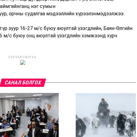
ваймгийнганц нэг сумын
уур, орчны судалгаа мэдээллийн хүрээлэнмэдээлжээ.
 түр зуур 16-27 м/с буюу аюултай үзэгдлийн, Баян-Өлгийн
36 м/с буюу онц аюултай үзэгдлийн хэмжээнд хүрч
СУРТАЛЧИЛГАА
САНАЛ БОЛГОХ