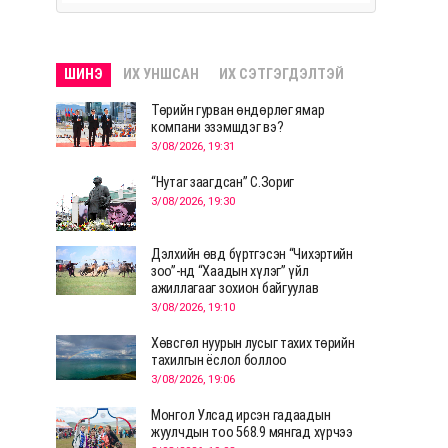
ШИНЭ
ИХ УНШСАН
ИХ СЭТГЭГДЭЛТЭЙ
Төрийн гурван өндөрлөг ямар
компани эзэмшдэг вэ?
3/08/2026, 19:31
“Нутаг заагдсан” С.Зориг
3/08/2026, 19:30
Дэлхийн өвд бүртгэсэн “Чихэртийн
зоо”-нд “Хаадын хүлэг” үйл
ажиллагааг зохион байгуулав
3/08/2026, 19:10
Хөвсгөл нуурын лусыг тахих төрийн
тахилгын ёслол боллоо
3/08/2026, 19:06
Монгол Улсад ирсэн гадаадын
жуулчдын тоо 568.9 мянгад хүрчээ