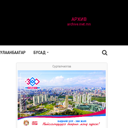
АРХИВ
archive.inet.mn
УЛААНБААТАР
БУСАД
Сурталчилгаа