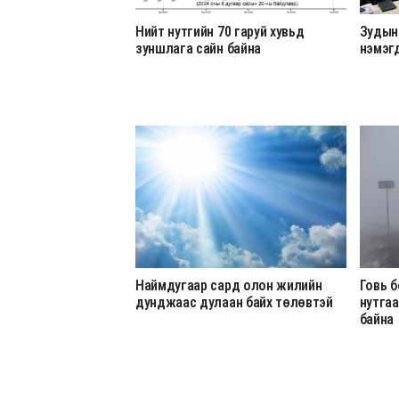
Нийт нутгийн 70 гаруй хувьд
Зудын 
зуншлага сайн байна
нэмэг
Наймдугаар сард олон жилийн
Говь б
дунджаас дулаан байх төлөвтэй
нутгаа
байна