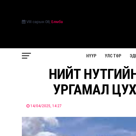
VIII сарын 08
,
Бямба
НҮҮР
УЛС ТӨР
ЭД
НИЙТ НУТГИЙН
УРГАМАЛ ЦУХ
14/04/2025, 14:27