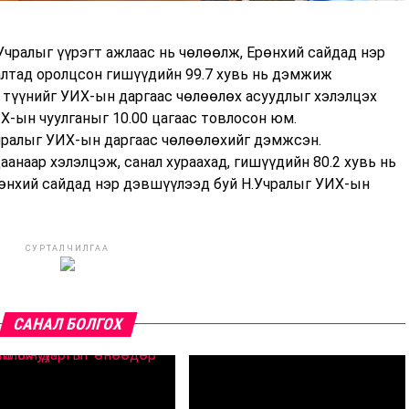
Учралыг үүрэгт ажлаас нь чөлөөлж, Ерөнхий сайдад нэр
алтад оролцсон гишүүдийн 99.7 хувь нь дэмжиж
түүнийг УИХ-ын даргаас чөлөөлөх асуудлыг хэлэлцэх
Х-ын чуулганыг 10.00 цагаас товлосон юм.
чралыг УИХ-ын даргаас чөлөөлөхийг дэмжсэн.
анаар хэлэлцэж, санал хураахад, гишүүдийн 80.2 хувь нь
өнхий сайдад нэр дэвшүүлээд буй Н.Учралыг УИХ-ын
СУРТАЛЧИЛГАА
САНАЛ БОЛГОХ