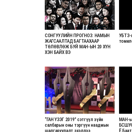
СОНГУУЛИЙН ПРОГНОЗ: НАМЫН
УБТЗ-
ЖАГСААЛТАД БАГТААХААР
томил
ТӨЛӨВЛӨЖ БУЙ МАН-ЫН 20 ХҮН
ХЭН БАЙХ ВЭ
“ГАН ҮЗЭГ 2019” сэтгүүл зүйн
МАН-ы
салбарын оны тэргүүн наадмын
БСШУС
шалгаруулалт эхэллээ
Ё.Баат