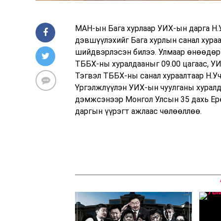
МАН-ын Бага хурлаар УИХ-ын дарга Н.
дэвшүүлэхийг Бага хурлын санал хура
шийдвэрлэсэн билээ. Улмаар өнөөдөр 
ТББХ-ны хуралдааныг 09.00 цагаас, УИ
Тэгвэл ТББХ-ны санал хураалтаар Н.У
Үргэлжлүүлэн УИХ-ын чуулганы хуралда
дэмжсэнээр Монгол Улсын 35 дахь Ер
даргын үүрэгт ажлаас чөлөөллөө.