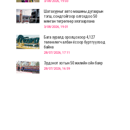
3/08/2026, 19:03
Шатахууныг авто машины дугаарын
тэгш, сондгойгоор олгохдоо 50
мянган төгрөгөөр хязгаарлана
3/08/2026, 19:01
Бага хуралд оролцохоор 4,127
төлөөлөгч албан ёсоор бүртгүүлээд
байна
28/07/2026, 17:11
Эрдэнэт хотын 50 жилийн ойн баяр
28/07/2026, 16:59
Д.Ариунтуяа: Тал хээрээс хүргэх
Монголын шийдэл дэлхийд шинэ
хэлэлцүүлгийг эхлүүлнэ
28/07/2026, 12:09
СЭЛЭНГЭ: МОНЦАМЭ-гийн анхны
мэдээ дамжуулсан түүхэн байр
хадгалагдаж байна
28/07/2026, 12:06