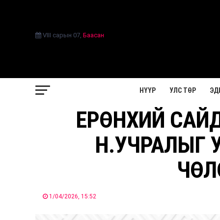
VIII сарын 07
,
Баасан
НҮҮР
УЛС ТӨР
ЭД
ЕРӨНХИЙ САЙ
Н.УЧРАЛЫГ 
ЧӨЛ
1/04/2026, 15:52