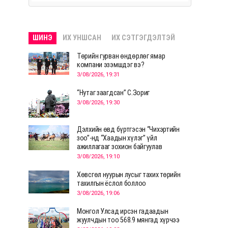
ШИНЭ
ИХ УНШСАН
ИХ СЭТГЭГДЭЛТЭЙ
Төрийн гурван өндөрлөг ямар
компани эзэмшдэг вэ?
3/08/2026, 19:31
“Нутаг заагдсан” С.Зориг
3/08/2026, 19:30
Дэлхийн өвд бүртгэсэн “Чихэртийн
зоо”-нд “Хаадын хүлэг” үйл
ажиллагааг зохион байгуулав
3/08/2026, 19:10
Хөвсгөл нуурын лусыг тахих төрийн
тахилгын ёслол боллоо
3/08/2026, 19:06
Монгол Улсад ирсэн гадаадын
жуулчдын тоо 568.9 мянгад хүрчээ