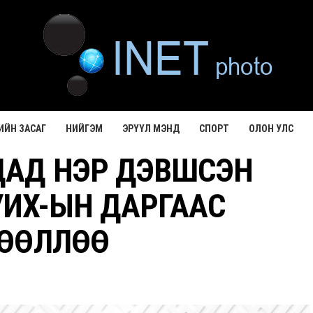
ИЙН ЗАСАГ
НИЙГЭМ
ЭРҮҮЛ МЭНД
СПОРТ
ОЛОН УЛС
ДАД НЭР ДЭВШСЭН
УИХ-ЫН ДАРГААС
ӨӨЛЛӨӨ