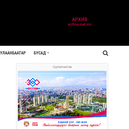
АРХИВ
archive.inet.mn
УЛААНБААТАР
БУСАД
Сурталчилгаа