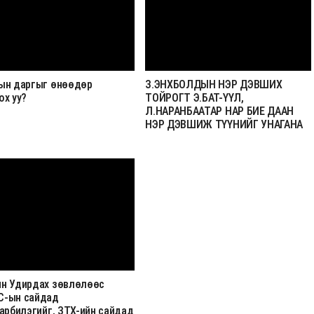
ын даргыг өнөөдөр
З.ЭНХБОЛДЫН НЭР ДЭВШИХ
ох уу?
ТОЙРОГТ Э.БАТ-ҮҮЛ,
Л.НАРАНБААТАР НАР БИЕ ДААН
НЭР ДЭВШИЖ ТҮҮНИЙГ УНАГАНА
н Удирдах зөвлөлөөс
-ын сайдад
арбилэгийг, ЗТХ-ийн сайдад