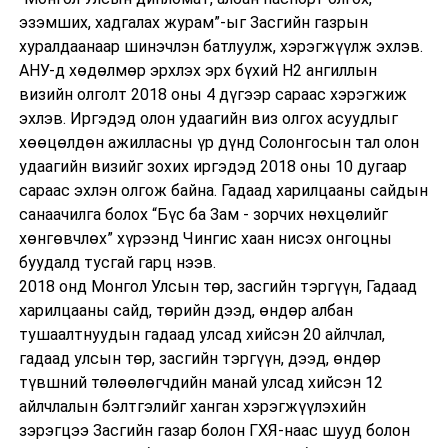
эзэмших, хадгалах журам”-ыг Засгийн газрын
хуралдаанаар шинэчлэн батлуулж, хэрэгжүүлж эхлэв.
АНУ-д хөдөлмөр эрхлэх эрх бүхий Н2 ангиллын
визийн олголт 2018 оны 4 дүгээр сараас хэрэгжиж
эхлэв. Иргэдэд олон удаагийн виз олгох асуудлыг
хөөцөлдөн ажилласны үр дүнд Солонгосын тал олон
удаагийн визийг зохих иргэдэд 2018 оны 10 дугаар
сараас эхлэн олгож байна. Гадаад харилцааны сайдын
санаачилга болох “Бүс ба Зам - зорчих нөхцөлийг
хөнгөвчлөх” хүрээнд Чингис хаан нисэх онгоцны
буудалд тусгай гарц нээв.
2018 онд Монгол Улсын төр, засгийн тэргүүн, Гадаад
харилцааны сайд, төрийн дээд, өндөр албан
тушаалтнуудын гадаад улсад хийсэн 20 айлчлал,
гадаад улсын төр, засгийн тэргүүн, дээд, өндөр
түвшний төлөөлөгчдийн манай улсад хийсэн 12
айлчлалын бэлтгэлийг ханган хэрэгжүүлэхийн
зэрэгцээ Засгийн газар болон ГХЯ-наас шууд болон