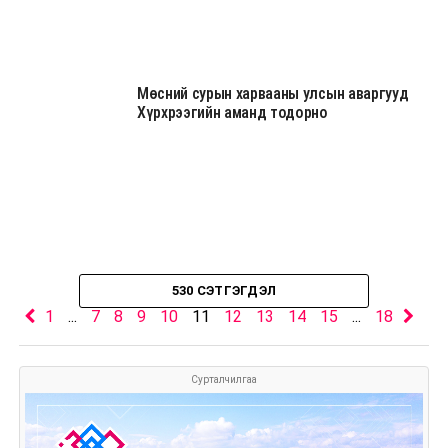
Мөсний сурын харвааны улсын аваргууд
Хүрхрээгийн аманд тодорно
530 СЭТГЭГДЭЛ
1
...
7
8
9
10
11
12
13
14
15
...
18
Сурталчилгаа