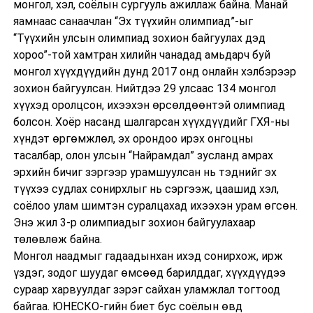
монгол, хэл, соёлын сургууль ажиллаж байна. Манай
яамнаас санаачлан “Эх түүхийн олимпиад”-ыг
“Түүхийн улсын олимпиад зохион байгуулах дэд
хороо”-той хамтран хилийн чанадад амьдарч буй
монгол хүүхдүүдийн дунд 2017 онд онлайн хэлбэрээр
зохион байгуулсан. Нийтдээ 29 улсаас 134 монгол
хүүхэд оролцсон, ихээхэн өрсөлдөөнтэй олимпиад
болсон. Хоёр насанд шалгарсан хүүхдүүдийг ГХЯ-ны
хүндэт өргөмжлөл, эх орондоо ирэх онгоцны
тасалбар, олон улсын “Найрамдал” зусланд амрах
эрхийн бичиг зэргээр урамшуулсан нь тэднийг эх
түүхээ судлах сонирхлыг нь сэргээж, цаашид хэл,
соёлоо улам шимтэн суралцахад ихээхэн урам өгсөн.
Энэ жил 3-р олимпиадыг зохион байгуулахаар
төлөвлөж байна.
Монгол наадмыг гадаадынхан ихэд сонирхож, ирж
үздэг, зодог шуудаг өмсөөд барилддаг, хүүхдүүдээ
сураар харвуулдаг зэрэг сайхан уламжлал тогтоод
байгаа. ЮНЕСКО-гийн биет бус соёлын өвд