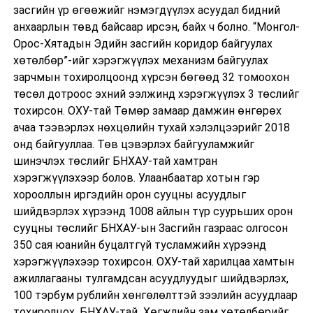
засгийн үр өгөөжийг нэмэгдүүлэх асуудал бидний
анхаарлын төвд байсаар ирсэн, байх ч болно. “Монгол-
Орос-Хятадын Эдийн засгийн коридор байгуулах
хөтөлбөр”-ийг хэрэгжүүлэх механизм байгуулах
зарчмын тохиролцоонд хүрсэн бөгөөд 32 томоохон
төсөл дотроос эхний ээлжинд хэрэгжүүлэх 3 төслийг
тохирсон. ОХУ-тай Төмөр замаар дамжин өнгөрөх
ачаа тээвэрлэх нөхцөлийн тухай хэлэлцээрийг 2018
онд байгууллаа. Төв цэвэрлэх байгууламжийг
шинэчлэх төслийг БНХАУ-тай хамтран
хэрэгжүүлэхээр болов. Улаанбаатар хотын гэр
хорооллын иргэдийн орон сууцны асуудлыг
шийдвэрлэх хүрээнд 1008 айлын түр суурьших орон
сууцны төслийг БНХАУ-ын Засгийн газраас олгосон
350 сая юанийн буцалтгүй тусламжийн хүрээнд
хэрэгжүүлэхээр тохирсон. ОХУ-тай харилцаа хамтын
ажиллагааны тулгамдсан асуудлуудыг шийдвэрлэх,
100 тэрбум рублийн хөнгөлөлттэй зээлийн асуудлаар
тохиролцох, БНХАУ-тай Хөгжлийн зам хөтөлбөрийг