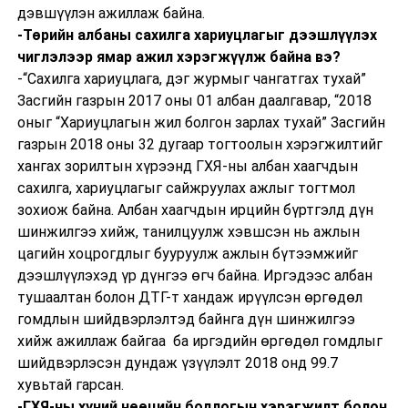
дэвшүүлэн ажиллаж байна.
-Төрийн албаны сахилга хариуцлагыг дээшлүүлэх
чиглэлээр ямар ажил хэрэгжүүлж байна вэ?
-“Сахилга хариуцлага, дэг журмыг чангатгах тухай”
Засгийн газрын 2017 оны 01 албан даалгавар, “2018
оныг “Хариуцлагын жил болгон зарлах тухай” Засгийн
газрын 2018 оны 32 дугаар тогтоолын хэрэгжилтийг
хангах зорилтын хүрээнд ГХЯ-ны албан хаагчдын
сахилга, хариуцлагыг сайжруулах ажлыг тогтмол
зохиож байна. Албан хаагчдын ирцийн бүртгэлд дүн
шинжилгээ хийж, танилцуулж хэвшсэн нь ажлын
цагийн хоцрогдлыг бууруулж ажлын бүтээмжийг
дээшлүүлэхэд үр дүнгээ өгч байна. Иргэдээс албан
тушаалтан болон ДТГ-т хандаж ирүүлсэн өргөдөл
гомдлын шийдвэрлэлтэд байнга дүн шинжилгээ
хийж ажиллаж байгаа ба иргэдийн өргөдөл гомдлыг
шийдвэрлэсэн дундаж үзүүлэлт 2018 онд 99.7
хувьтай гарсан.
-ГХЯ-ны хүний нөөцийн бодлогын хэрэгжилт болон