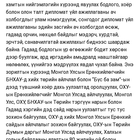
хамтын нийгэмлэгийн хүрээнд явуулах бодлого, хоёр
болон олон талт дипломат үйл ажиллагааны ач
холбогдлыг улам нэмэгдүүлж, сонгодог дипломат үйл
ажиллагааны эдийн засгийн ач холбогдол өсөж,
гадаад орчин, нөхцөл байдлыг мэдэрч, хурдтай,
эрчтэй, санаачилгатай ажиллахыг биднээс шаардаж
байна. Гадаад бодлогын үр өгөөжийг бодит хөрсөн
дээр буулгаж, ард иргэдийн амьдралд нааштайгаар
нөлөөлөх, үүнийгээ мэдрүүлэх явдал чухал байна. Энэ
зорилтын хүрээнд Монгол Улсын Ерөнхийлөгчийн
БНХАУ-д хийх төрийн айлчлал болон “Бүс ба зам”-ын
дээд түвшний хоёр дахь уулзалтад оролцуулах, ОХУ-
ын Ерөнхийлөгчийг Монгол Улсад айлчлуулах, Монгол
Улс, ОХУ, БНХАУ-ын Төрийн тэргүүн нарын болон
Гадаад хэргийн дэд сайд нарын уулзалтыг тус тус
зохион байгуулах, ОХУ-д хийх Монгол Улсын Ерөнхий
сайдын айлчлалыг зохион байгуулах, ОХУ-ын Төрийн
Думын даргыг Монгол Улсад айлчлуулах, Халхын
голын байлдааны ялалтын 80 жилийн ой болон