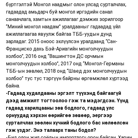
бүртгэлтэй Монгол наадмыг олон улсад сурталчлах,
гадаадад амьдарч буй монгол иргэдийн санал
санаачлага, хамтын ажиллагааг дэмжих зорилгоор
“Миний монгол наадам” уралдааныг гадаадад үйл
ажиллагаагаа явуулж байгаа ТББ-уудын дунд
зарладаг. 2015 оноос эхлүүлсэн уралдаанд “Сан-
Франциско дахь Бэй-Ариагийн монголчуудын
холбоо”, 2016 онд “Вашингтон ДС орчмын
монголчуудын холбоо”, 2017 онд “Монгол-Германы
ТББ-ын зөвлөл, 2018 онд “Швед дэх монголчуудын
холбоо” тус тус тэргүүн байрны өргөмжлөл хүртээд
байна.
-Гадаад худалдааны эргэлт түүхэнд байгаагүй
дээд амжилт тогтоолоо гэж та мэдэгдсэн. Үүнд
гадаад харилцааны зөв бодлого, гадаад улс
орнуудад хэрхэн өөрийгөө зөвөөр, эергээр
сурталчлах зөөлөн хүчний бодлого бас нөлөөлсөн
гэж үздэг. Энэ талаарх таны бодол?
-Бид олон жил соёлын импортлогч орон байсан. Харин