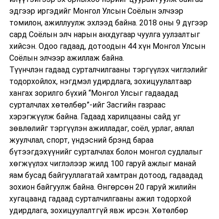
эдгээр иргэдийг Монгол Улсын Соёлын элчээр
томилон, ажиллуулж эхлээд байна. 2018 оны 9 дүгээр
сард Соёлын элч нарын анхдугаар чуулга уулзалтыг
хийсэн. Одоо гадаад, дотоодын 44 хүн Монгол Улсын
Соёлын элчээр ажиллаж байна.
Түүнчлэн гадаад сурталчилгааны тэргүүлэх чиглэлийг
тодорхойлох, нэгдмэл удирдлага, зохицуулалтаар
хангах зорилго бүхий “Монгол Улсыг гадаадад
сурталчлах хөтөлбөр”-ийг Засгийн газраас
хэрэгжүүлж байна. Гадаад харилцааны сайд уг
зөвлөлийг тэргүүлэн ажилладаг, соёл, урлаг, аялал
жуулчлал, спорт, үндэсний брэнд бараа
бүтээгдэхүүнийг сурталчлах болон монгол судлалыг
хөгжүүлэх чиглэлээр жилд 100 гаруй ажлыг манай
яам бусад байгууллагатай хамтран дотоод, гадаадад
зохион байгуулж байна. Өнгөрсөн 20 гаруй жилийн
хугацаанд гадаад сурталчилгааны ажил тодорхой
удирдлага, зохицуулалтгүй явж ирсэн. Хөтөлбөр