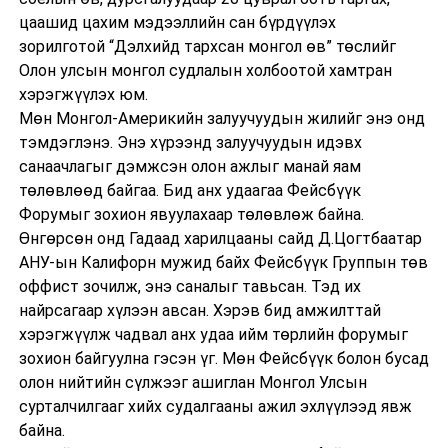
цаашид цахим мэдээллийн сан бүрдүүлэх
зорилготой “Дэлхийд тархсан монгол өв” төслийг
Олон улсын монгол судлалын холбоотой хамтран
хэрэгжүүлэх юм.
Мөн Монгол-Америкийн залуучуудын жилийг энэ онд
тэмдэглэнэ. Энэ хүрээнд залуучуудын идэвх
санаачлагыг дэмжсэн олон ажлыг манай яам
төлөвлөөд байгаа. Бид анх удаагаа Фейсбүүк
Форумыг зохион явуулахаар төлөвлөж байна.
Өнгөрсөн онд Гадаад харилцааны сайд Д.Цогтбаатар
АНУ-ын Калифорн мужид байх Фейсбүүк Группын төв
оффист зочилж, энэ саналыг тавьсан. Тэд их
найрсагаар хүлээн авсан. Хэрэв бид амжилттай
хэрэгжүүлж чадвал анх удаа ийм төрлийн форумыг
зохион байгуулна гэсэн үг. Мөн Фейсбүүк болон бусад
олон нийтийн сүлжээг ашиглан Монгол Улсын
сурталчилгааг хийх судалгааны ажил эхлүүлээд явж
байна.