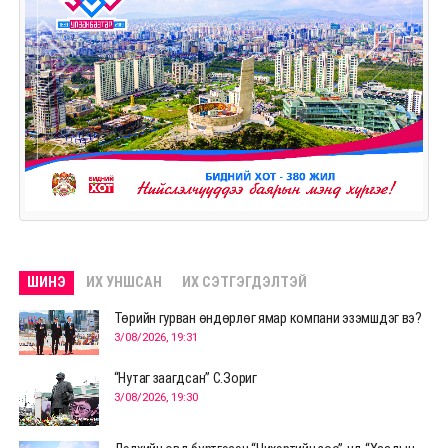
ШИНЭ
ИХ УНШСАН
ИХ СЭТГЭГДЭЛТЭЙ
Төрийн гурван өндөрлөг ямар компани эзэмшдэг вэ?
3/08/2026, 19:31
“Нутаг заагдсан” С.Зориг
3/08/2026, 19:30