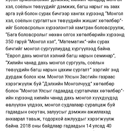
хэл, соёлын төвүүдийг дэмжих, багш нарыг нь заах
арга зүй болон сурах бичгээр хангах хүрээнд “Монгол
хэл, соёлын сургалтын төвүүдийн жишиг хөтөлбөр”-
ийг Боловсролын хүрээлэнтэй хамтран боловсруулж,
“Бага боловсролыг нөхөн олгох хөтөлбөрийн хүрээнд
350 гаруй “Монгол хэл”, “Математик”-ийн сурах
бичгийг монгол сургуулиудад хүргүүлээд байна.
“Европ дахь монгол хэлний багш нарын семинар”,
“Хилийн чанад дахь монгол сургууль, соёлын
төвүүдийн багш нарын цахим сургалт” зэргийг энд
дурдаж болох юм. Монгол Улсын Засгийн газраас
хэрэгжүүлж буй “Дэлхийн Монголчууд” хөтөлбөр
болон “Монгол Улсыг гадаадад сурталчлах хөтөлбөр”-
ийн хүрээнд хилийн чанад дахь монгол хүүхдүүдэд
өвлүүлэн үлдээх, монгол судлалаар суралцаж буй
гадаадын оюутан, залуусыг дэмжин ажиллахад
анхаарал тавьж, тодорхой ажлуудыг хэрэгжүүлж
байна. 2018 оны байдлаар гадаадын 14 улсад 40