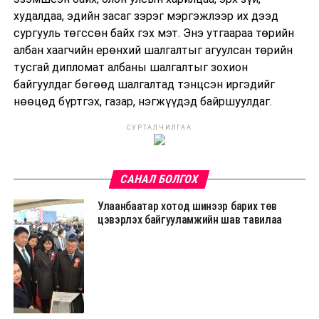
худалдаа, эдийн засаг зэрэг мэргэжлээр их дээд
сургууль төгссөн байх гэх мэт. Энэ утгаараа төрийн
албан хаагчийн ерөнхий шалгалтыг агуулсан төрийн
тусгай дипломат албаны шалгалтыг зохион
байгуулдаг бөгөөд шалгалтад тэнцсэн иргэдийг
нөөцөд бүртгэх, газар, нэгжүүдэд байршуулдаг.
СУРТАЛЧИЛГАА
САНАЛ БОЛГОХ
Улаанбаатар хотод шинээр барих төв
цэвэрлэх байгууламжийн шав тавилаа