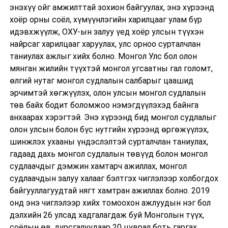
энэхүү ойг амжилттай зохион байгуулах, энэ хүрээнд
хоёр орны соёл, хүмүүнлэгийн харилцааг улам бүр
идэвхжүүлж, ОХУ-ын залуу үед хоёр улсын түүхэн
найрсаг харилцааг харуулах, улс орноо сурталчлан
таниулах ажлыг хийх болно. Монгол Улс бол олон
мянган жилийн түүхтэй монгол угсаатны гал голомт,
өлгий нутаг монгол судлалын салбарыг цаашид
эрчимтэй хөгжүүлэх, олон улсын монгол судлалын
төв байх бодит боломжоо нэмэгдүүлэхэд байнга
анхаарах хэрэгтэй. Энэ хүрээнд бид монгол судлалыг
олон улсын болон бүс нутгийн хүрээнд өргөжүүлэх,
шинжлэх ухааны үндэслэлтэй сурталчлан таниулах,
гадаад дахь монгол судлалын төвүүд болон монгол
судлаачдыг дэмжин хамтарч ажиллах, монгол
судлаачдын залуу халааг бэлтгэх чиглэлээр холбогдох
байгууллагуудтай нягт хамтран ажиллах болно. 2019
онд энэ чиглэлээр хийх томоохон ажлуудын нэг бол
дэлхийн 26 улсад хадгалагдаж буй Монголын түүх,
соёлын өв, дурсгалуудаар 20 цуврал боть гаргах,