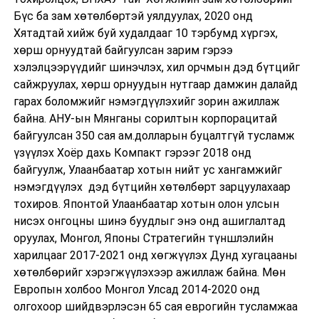
Бүс ба зам хөтөлбөртэй уялдуулах, 2020 онд
Хятадтай хийж буй худалдааг 10 тэрбумд хүргэх,
хөрш орнуудтай байгуулсан зарим гэрээ
хэлэлцээрүүдийг шинэчлэх, хил орчмын дэд бүтцийг
сайжруулах, хөрш орнуудын нутгаар дамжин далайд
гарах боломжийг нэмэгдүүлэхийг зорин ажиллаж
байна. АНУ-ын Мянганы сорилтын корпорацитай
байгуулсан 350 сая ам.долларын буцалтгүй тусламж
үзүүлэх Хоёр дахь Компакт гэрээг 2018 онд
байгуулж, Улаанбаатар хотын нийт ус хангамжийг
нэмэгдүүлэх дэд бүтцийн хөтөлбөрт зарцуулахаар
тохиров. Японтой Улаанбаатар хотын олон улсын
нисэх онгоцны шинэ буудлыг энэ онд ашиглалтад
оруулах, Монгол, Японы Стратегийн түншлэлийн
харилцааг 2017-2021 онд хөгжүүлэх Дунд хугацааны
хөтөлбөрийг хэрэгжүүлэхээр ажиллаж байна. Мөн
Европын холбоо Монгол Улсад 2014-2020 онд
олгохоор шийдвэрлэсэн 65 сая еврогийн тусламжаа