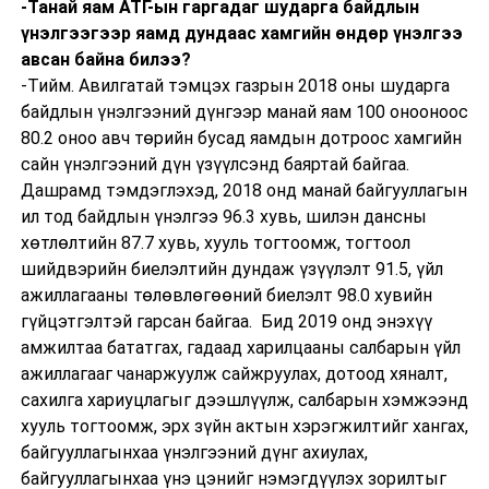
-Танай яам АТГ-ын гаргадаг шударга байдлын
үнэлгээгээр яамд дундаас хамгийн өндөр үнэлгээ
авсан байна билээ?
-Тийм. Авилгатай тэмцэх газрын 2018 оны шударга
байдлын үнэлгээний дүнгээр манай яам 100 онооноос
80.2 оноо авч төрийн бусад яамдын дотроос хамгийн
сайн үнэлгээний дүн үзүүлсэнд баяртай байгаа.
Дашрамд тэмдэглэхэд, 2018 онд манай байгууллагын
ил тод байдлын үнэлгээ 96.3 хувь, шилэн дансны
хөтлөлтийн 87.7 хувь, хууль тогтоомж, тогтоол
шийдвэрийн биелэлтийн дундаж үзүүлэлт 91.5, үйл
ажиллагааны төлөвлөгөөний биелэлт 98.0 хувийн
гүйцэтгэлтэй гарсан байгаа. Бид 2019 онд энэхүү
амжилтаа бататгах, гадаад харилцааны салбарын үйл
ажиллагааг чанаржуулж сайжруулах, дотоод хяналт,
сахилга хариуцлагыг дээшлүүлж, салбарын хэмжээнд
хууль тогтоомж, эрх зүйн актын хэрэгжилтийг хангах,
байгууллагынхаа үнэлгээний дүнг ахиулах,
байгууллагынхаа үнэ цэнийг нэмэгдүүлэх зорилтыг