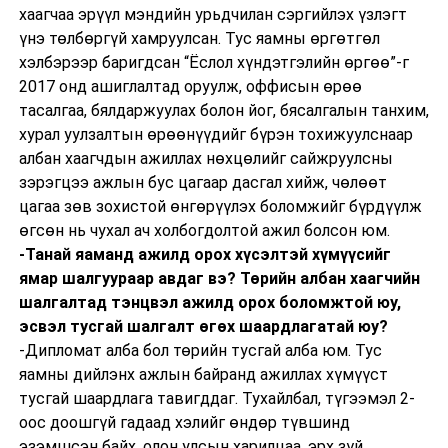
хаагчаа эрүүл мэндийн урьдчилан сэргийлэх үзлэгт
үнэ төлбөргүй хамруулсан. Тус яамны өргөтгөл
хэлбэрээр баригдсан “Ёслол хүндэтгэлийн өргөө”-г
2017 онд ашиглалтад оруулж, оффисын өрөө
тасалгаа, бялдаржуулах болон йог, бясалгалын танхим,
хурал уулзалтын өрөөнүүдийг бүрэн тохижуулснаар
албан хаагчдын ажиллах нөхцөлийг сайжруулсны
зэрэгцээ ажлын бус цагаар дасгал хийж, чөлөөт
цагаа зөв зохистой өнгөрүүлэх боломжийг бүрдүүлж
өгсөн нь чухал ач холбогдолтой ажил болсон юм.
-Танай яаманд ажилд орох хүсэлтэй хүмүүсийг
ямар шалгуураар авдаг вэ? Төрийн албан хаагчийн
шалгалтад тэнцвэл ажилд орох боломжтой юу,
эсвэл тусгай шалгалт өгөх шаардлагатай юу?
-Дипломат алба бол төрийн тусгай алба юм. Тус
яамны дийлэнх ажлын байранд ажиллах хүмүүст
тусгай шаардлага тавигддаг. Тухайлбал, түгээмэл 2-
оос доошгүй гадаад хэлийг өндөр түвшинд
эзэмшсэн байх, олон улсын харилцаа, эрх зүй,