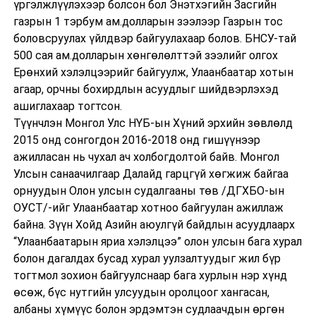
үргэлжлүүлэхээр болсон бол Энэтхэгийн Засгийн
газрын 1 тэрбум ам.долларын зээлээр Газрын тос
боловсруулах үйлдвэр байгуулахаар болов. БНСУ-тай
500 сая ам.долларын хөнгөлөлттэй зээлийг олгох
Ерөнхий хэлэлцээрийг байгуулж, Улаанбаатар хотын
агаар, орчны бохирдлын асуудлыг шийдвэрлэхэд
ашиглахаар тогтсон.
Түүнчлэн Монгол Улс НҮБ-ын Хүний эрхийн зөвлөлд
2015 онд сонгогдон 2016-2018 онд гишүүнээр
ажилласан нь чухал ач холбогдолтой байв. Монгол
Улсын санаачилгаар Далайд гарцгүй хөгжиж байгаа
орнуудын Олон улсын судалгааны төв /ДГХБО-ын
ОУСТ/-ийг Улаанбаатар хотноо байгуулан ажиллаж
байна. Зүүн Хойд Азийн аюулгүй байдлын асуудлаарх
“Улаанбаатарын яриа хэлэлцээ” олон улсын бага хурал
болон дагалдах бусад хурал уулзалтуудыг жил бүр
тогтмол зохион байгуулснаар бага хурлын нэр хүнд
өсөж, бүс нутгийн улсуудын оролцоог хангасан,
албаны хүмүүс болон эрдэмтэн судлаачдын өргөн