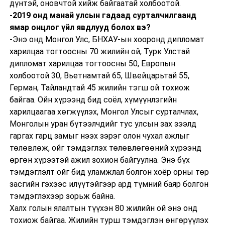
дүнтэй, оновчтой хийж байгаатай холбоотой.
-2019 онд манай улсын гадаад сурталчилгаанд
ямар онцлог үйл явдлууд болох вэ?
-Энэ онд Монгол Улс, БНХАУ-ын хооронд дипломат
харилцаа тогтоосны 70 жилийн ой, Турк Улстай
дипломат харилцаа тогтоосны 50, Европын
холбоотой 30, Вьетнамтай 65, Швейцарьтай 55,
Герман, Тайландтай 45 жилийн тэгш ой тохиож
байгаа. Ойн хүрээнд бид соёл, хүмүүнлэгийн
харилцаагаа хөгжүүлэх, Монгол Улсыг сурталчлах,
Монголын уран бүтээлчдийг тус улсын зах зээлд
гаргах гарц замыг нээх зэрэг олон чухал ажлыг
төлөвлөж, ойг тэмдэглэх төлөвлөгөөний хүрээнд
өргөн хүрээтэй ажил зохион байгуулна. Энэ бүх
тэмдэглэлт ойг бид уламжлал болгон хоёр орны төр
засгийн гэхээс илүүтэйгээр ард түмний баяр болгон
тэмдэглэхээр зорьж байна.
Халх голын ялалтын түүхэн 80 жилийн ой энэ онд
тохиож байгаа. Жилийн турш тэмдэглэн өнгөрүүлэх