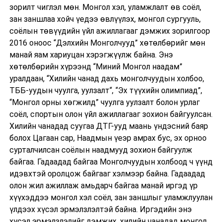
зорилт чиглэл мөн. Монгол хэл, уламжлалт өв соёл,
зан заншлаа хойч үедээ өвлүүлэх, монгол сургууль,
соёлын төвүүдийн үйл ажиллагааг дэмжих зорилгоор
2016 оноос “Дэлхийн Монголчууд” хөтөлбөрийг мөн
манай яам хариуцан хэрэгжүүлж байна. Энэ
хөтөлбөрийн хүрээнд “Миний Монгол наадам”
уралдаан, “Хилийн чанад дахь монголчуудын холбоо,
ТББ-уудын чуулга, уулзалт“, “Эх түүхийн олимпиад”,
“Монгол орны хөгжилд” чуулга уулзалт болон урлаг
соёл, спортын олон үйл ажиллагааг зохион байгуулсан.
Хилийн чанадад суугаа ДТГ-ууд маань үндэсний баяр
болох Цагаан сар, Наадмын үеэр амрах бус, эх орноо
сурталчилсан соёлын наадмууд зохион байгуулж
байгаа. Гадаадад байгаа Монголчуудын холбоод ч үүнд
идэвхтэй оролцож байгааг хэлмээр байна. Гадаадад
олон жил ажиллаж амьдарч байгаа манай иргэд үр
хүүхэддээ монгол хэл соёл, зан заншлыг уламжлуулан
үлдээх хүсэл эрмэлзлэлтэй байна. Иргэдийн энэ
хүсэл эрмэлзлэлийг дэмжих, хилийн чанадад монгол