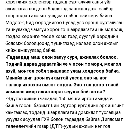
хэрэгжиж эхэлснээр гадаад сурталчилгааны үйл
ажиллагаа нэгдсэн бодлогод зангидагдаж, салбар
хоорондын ажлын уялдаа холбоо сайжирч байна.
Мэдээж, бид өөрсдийгөө бусад улс оронд сурталчлан
таниулахад чамгүй хөрөнгө шаардлагатай нь мэдээж,
гэхдээ хөрөнгө төсөв хомс гээд суулгүй өөрсдийн
боломж бололцоонд түшиглээд нэлээд олон ажлыг
хийж амжуулаад байна.
-Гадаадад маш олон залуу сурч, ажиллах боллоо.
Тэдний дараа дараагийн үе ч өсөн томорч, монгол
ахуй, монгол соёл заншлаас улам холдсоор байна.
Манайх шиг цөөн хүн амтай улсад энэ нь нэг
талаар ихээхэн эмзэг сэдэв. Энэ тал дээр танай
яамнаас ямар ажил хэрэгжүүлж байгаа вэ?
-Эдүгээ хилийн чанадад 150 мянга иргэн амьдарч
байна гэсэн баримт бий. Эдгээр иргэдийн эрх ашгийг
хамгаалах, тэдэнд шаардлагатай дэмжлэг туслалцаа
үзүүлэх асуудал ГХЯ болон гадаадад байгаа Дипломат
төлөөлөгчийн газар (ДТГ)-уудын ажлын нэг гол