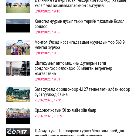
Дэлхийн өвд бүртгэсэн “Чихэртийн зоо”-нд “Хаадын
хүлэг” үйл ажиллагааг зохион байгуулав
3/08/2026, 19:10
Хөвсгөл нуурын лусыг тахих төрийн тахилгын ёслол
боллоо
3/08/2026, 19:06
Монгол Улсад ирсэн гадаадын жуулчдын тоо 568.9
мянгад хүрчээ
3/08/2026, 19:03
Шатахууныг авто машины дугаарын тэгш,
сондгойгоор олгохдоо 50 мянган төгрөгөөр
хязгаарлана
3/08/2026, 19:01
Бага хуралд оролцохоор 4,127 төлөөлөгч албан ёсоор
бүртгүүлээд байна
28/07/2026, 17:11
Эрдэнэт хотын 50 жилийн ойн баяр
28/07/2026, 16:59
Д.Ариунтуяа: Тал хээрээс хүргэх Монголын шийдэл