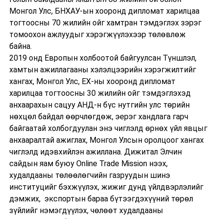
Монгол Улс, БНХАУ-ын хооронд дипломат харилцаа
тогтоосны 70 жилийн ойг хамтран тэмдэглэх зэрэг
томоохон ажлуудыг хэрэгжүүлэхээр төлөвлөж
байна.
2019 онд Европын холбоотой байгуулсан Түншлэл,
хамтын ажиллагааны хэлэлцээрийн хэрэгжилтийг
хангах, Монгол Улс, ЕХ-ны хооронд дипломат
харилцаа тогтоосны 30 жилийн ойг тэмдэглэхэд
анхаарахын сацуу АНД-н бүс нутгийн улс төрийн
нөхцөл байдал өөрчлөгдөж, эерэг хандлага гарч
байгаатай холбогдуулан энэ чиглэлд өрнөх үйл явцыг
анхааралтай ажиглах, Монгол Улсын оролцоог хангах
чиглэлд идэвхийлэн ажиллана. Дижитал Элчин
сайдын яам буюу Online Trade Mission нээх,
худалдааны төлөөлөгчийн газруудын шинэ
институцийг бэхжүүлэх, жижиг дунд үйлдвэрлэлийг
дэмжих, экспортын бараа бүтээгдэхүүний төрөл
зүйлийг нэмэгдүүлэх, чөлөөт худалдааны