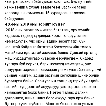
хамтран зохион байгуулсан олон улс, бүс нутгийн
хэмжээний 6 хурал, зөвлөгөөн, Засгийн газар
хоорондын комиссын 15 хуралдааныг зохион
байгууллаа.
-ГХЯ-ны 2019 оны зорилт юу вэ?
-2018 оны ололт амжилтаа бататган, эрч хүчийг
хадгалж, гадаад худалдаа, хөрөнгө оруулалтыг
нэмэгдүүлэх, улс орны эдийн засагт гарч буй
нааштай байдлыг бататган бэхжүүлэхийн төлөө
манай яам идэвхтэй ажиллах болно. Дэлхий ертөнц
маш хурдацтайгаар хувьсан өөрчлөгдөж, бидэнд
тулгарч буй сорилт, бэрхшээлүүд нэмэгдэж, улс
орнуудын харилцан хамаарал улам гүнзгийрч, аюулгүй
байдал, нийгэм, эдийн засгийн хөгжлийн шинэ орчин
бүрэлдэж байна. Олон улсын тавцанд гарч буй эдийн
засгийн хүндрэлтэй асуудлууд улс төрөөс ихээхэн
хамааралтай болж байна. Нөгөө талаас дэлхий
даяаршиж, шинэ шинэ боломжууд гарч ирж байна.
Эдгээр хүчин зүйлс нь Монгол Улсаас олон улсын