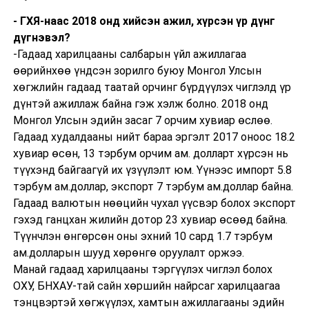
- ГХЯ-наас 2018 онд хийсэн ажил, хүрсэн үр дүнг
дүгнэвэл?
-Гадаад харилцааны салбарын үйл ажиллагаа
өөрийнхөө үндсэн зорилго буюу Монгол Улсын
хөгжлийн гадаад таатай орчинг бүрдүүлэх чиглэлд үр
дүнтэй ажиллаж байна гэж хэлж болно. 2018 онд
Монгол Улсын эдийн засаг 7 орчим хувиар өслөө.
Гадаад худалдааны нийт бараа эргэлт 2017 оноос 18.2
хувиар өсөн, 13 тэрбум орчим ам. долларт хүрсэн нь
түүхэнд байгаагүй их үзүүлэлт юм. Үүнээс импорт 5.8
тэрбум ам.доллар, экспорт 7 тэрбум ам.доллар байна.
Гадаад валютын нөөцийн чухал үүсвэр болох экспорт
гэхэд ганцхан жилийн дотор 23 хувиар өсөөд байна.
Түүнчлэн өнгөрсөн оны эхний 10 сард 1.7 тэрбум
ам.долларын шууд хөрөнгө оруулалт оржээ.
Манай гадаад харилцааны тэргүүлэх чиглэл болох
ОХУ, БНХАУ-тай сайн хөршийн найрсаг харилцаагаа
тэнцвэртэй хөгжүүлэх, хамтын ажиллагааны эдийн