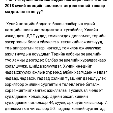
2018 хүний нөөцийн шилжилт хөдөлгөөний талаар
мэдээлэл өгнө үү?
-Хүний нөөцийн бодлого болон салбарын хүний
нөөцийн шилжилт хөдөлгөөн, тухайлбал, Хилийн
чанад дахь ДТГ-уудад томилогдох дипломат, төрийн
захиргааны болон үйлчилгээ, техникийн ажилтнууд,
төв аппаратын газар, нэгжид томилон ажиллуулах
ажилтнуудын асуудлыг Төрийн албаны зөвлөлийн
тус яамны дэргэдэх Салбар зөвлөлийн хуралдаанаар
хэлэлцүүлж, шийдвэрлүүлдэг. Хүний нөөцийг
чадавхжуулах ажлын хүрээнд албан хаагчдын мэдлэг
чадвар, чадавхи, гадаад хэлний түвшинг дээшлүүлэх
зорилгоор жилийн сургалтын төлөвлөгөө баталж,
хэрэгжилтийг хангаж ажиллалаа. Тухайлбал, чөлөөт
худалдааны хэлэлцээр, эдийн засаг, хилийн
худалдааны чиглэлээр 44, хууль, эрх зүйн чиглэлээр 7,
дипломатын чиглэлээр 50, гадаад хэлний сургалтад