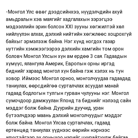
-Монгол Улс өвөг дээдсийнхээ, нүүдэлчдийн ахуй
амьдралын хэв маягийг хадгалахын зэрэгцээ
мэдээллийн эрин болсон XXI зууны хөгжилтэй хөл
нийлүүлэн алхах, дэлхий нийтийн хөгжлөөс хоцрохгүй
байхыг эрмэлзэж байна. Нэг хүнд ногдох газар
нутгийн хэмжээгээрээ дэлхийн хамгийн том орон
боловч Монгол Улсын хүн ам ердөө 3 сая. Гадаадын
хүмүүс, ялангуяа Америк, Европын орны иргэд
биднийг хараад монгол хүн байна гэж хэлэх нь тун
ховор. Иймээс Монгол орноо, монголчуудаа гадаадад
таниулах, өөрсдийгөө сурталчлах асуудал манай
гадаад бодлогын тулгын гурван чулууны нэг. Монгол
сумочдоор дамжуулан Японд та биднийг нэлээд сайн
мэддэг болж байна. Дуурийн дуучид, уран
бүтээлчдээр маань дэлхий монголчуудыг мэддэг
болж байна. Монгол Улсаа сурталчлах, гадаад
ертөнцөд таниулах үүднээс өөрийн нэрнээс
илүүтэйгээр эх орныхоо нэрийг цуурайтуулж байгаа