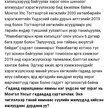
хэлэлцээрүүд байгуулах зэрэг олон шинэлэг
алхмуудыг хэрэгжүүлэхээр бид ажиллаж байна.
Монгол Улс Тогтвортой хөгжлийн 2030 хөтөлбөрийн
хэрэгжилтийн Үндэсний сайн дурын илтгэлийг 2019
онд болох Тогтвортой хөгжлийн асуудлаарх улс
төрийн өндөр түвшний уулзалтын үеэр танилцуулах,
“Улаанбаатарын яриа хэлэлцээ” олон улсын 6 дугаар
бага хурал болон “Залуучууд, энх тайван, аюулгүй
байдал” сэдэвт семинарыг Улаанбаатар хотноо тус
тус зохион байгуулах зэрэг томоохон арга хэмжээг
2019 онд хэрэгжүүлэхээр төлөвлөж, бэлтгэл ажлыг
хангаж байна. Эдгээр ажил, арга хэмжээнүүдийг
хэрэгжүүлснээр манай улсын хөгжлийн гадаад орчин
илүү сайжирч, ард иргэдийн амьдрал ахуйд эерэг
өөрчлөлтүүд гарах болно гэдэгт эргэлзэхгүй байна.
-Гадаад харилцааны яамны нэг үндсэн чиг үүрэг нь
Монгол Улсыг гадаадад сурталчлах. Энэ
чиглэлээр танай яамнаас сүүлийн жилүүдэд хийсэн
ажлуудаас дурдана уу?