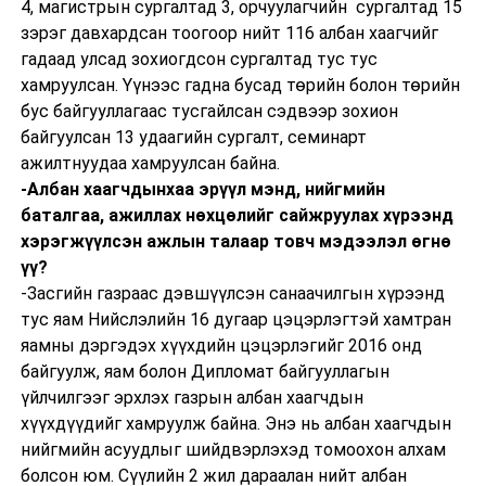
4, магистрын сургалтад 3, орчуулагчийн сургалтад 15
зэрэг давхардсан тоогоор нийт 116 албан хаагчийг
гадаад улсад зохиогдсон сургалтад тус тус
хамруулсан. Үүнээс гадна бусад төрийн болон төрийн
бус байгууллагаас тусгайлсан сэдвээр зохион
байгуулсан 13 удаагийн сургалт, семинарт
ажилтнуудаа хамруулсан байна.
-Албан хаагчдынхаа эрүүл мэнд, нийгмийн
баталгаа, ажиллах нөхцөлийг сайжруулах хүрээнд
хэрэгжүүлсэн ажлын талаар товч мэдээлэл өгнө
үү?
-Засгийн газраас дэвшүүлсэн санаачилгын хүрээнд
тус яам Нийслэлийн 16 дугаар цэцэрлэгтэй хамтран
яамны дэргэдэх хүүхдийн цэцэрлэгийг 2016 онд
байгуулж, яам болон Дипломат байгууллагын
үйлчилгээг эрхлэх газрын албан хаагчдын
хүүхдүүдийг хамруулж байна. Энэ нь албан хаагчдын
нийгмийн асуудлыг шийдвэрлэхэд томоохон алхам
болсон юм. Сүүлийн 2 жил дараалан нийт албан