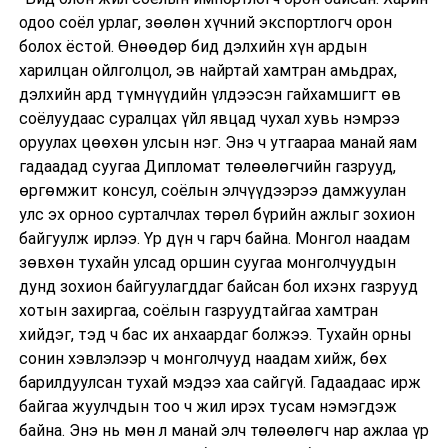
одоо соёл урлаг, зөөлөн хүчний экспортлогч орон
болох ёстой. Өнөөдөр бид дэлхийн хүн ардын
харилцан ойлголцол, эв найртай хамтран амьдрах,
дэлхийн ард түмнүүдийн үлдээсэн гайхамшигт өв
соёлуудаас суралцах үйл явцад чухал хувь нэмрээ
оруулах цөөхөн улсын нэг. Энэ ч утгаараа манай яам
гадаадад суугаа Дипломат төлөөлөгчийн газрууд,
өргөмжит консул, соёлын элчүүдээрээ дамжуулан
улс эх орноо сурталчлах төрөл бүрийн ажлыг зохион
байгуулж ирлээ. Үр дүн ч гарч байна. Монгол наадам
зөвхөн тухайн улсад оршин суугаа монголчуудын
дунд зохион байгуулагддаг байсан бол ихэнх газрууд
хотын захиргаа, соёлын газруудтайгаа хамтран
хийдэг, тэд ч бас их анхаардаг болжээ. Тухайн орны
сонин хэвлэлээр ч монголчууд наадам хийж, бөх
барилдуулсан тухай мэдээ хаа сайгүй. Гадаадаас ирж
байгаа жуулчдын тоо ч жил ирэх тусам нэмэгдэж
байна. Энэ нь мөн л манай элч төлөөлөгч нар ажлаа үр