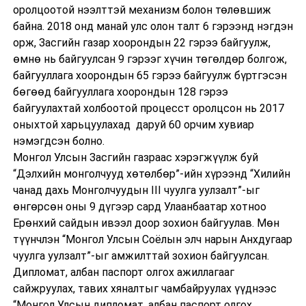
оролцоотой нээлттэй механизм болон төлөвшиж
байна. 2018 онд манай улс олон талт 6 гэрээнд нэгдэн
орж, Засгийн газар хоорондын 22 гэрээ байгуулж,
өмнө нь байгуулсан 9 гэрээг хүчин төгөлдөр болгож,
байгууллага хоорондын 65 гэрээ байгуулж бүртгэсэн
бөгөөд байгууллага хоорондын 128 гэрээ
байгуулахтай холбоотой процесст оролцсон нь 2017
оныхтой харьцуулахад даруй 60 орчим хувиар
нэмэгдсэн болно.
Монгол Улсын Засгийн газраас хэрэгжүүлж буй
“Дэлхийн монголчууд хөтөлбөр”-ийн хүрээнд “Хилийн
чанад дахь Монголчуудын III чуулга уулзалт”-ыг
өнгөрсөн оны 9 дүгээр сард Улаанбаатар хотноо
Ерөнхий сайдын ивээл доор зохион байгуулав. Мөн
түүнчлэн “Монгол Улсын Соёлын элч нарын Анхдугаар
чуулга уулзалт”-ыг амжилттай зохион байгуулсан.
Дипломат, албан паспорт олгох ажиллагааг
сайжруулах, тавих хяналтыг чамбайруулах үүднээс
“Монгол Улсын дипломат, албан паспорт олгох,