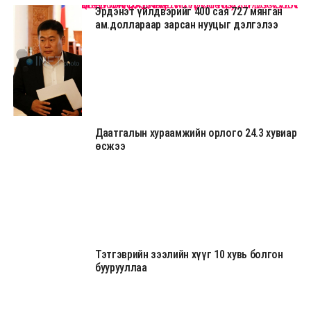
https://www.facebook.com/livetv.mn/videos/307894500081597/?t=466https://livetv.mn/p/5699?fbclid=IwAR1QPQP5WQ
Эрдэнэт үйлдвэрийг 400 сая 727 мянган
ам.доллараар зарсан нууцыг дэлгэлээ
Даатгалын хураамжийн орлого 24.3 хувиар
өсжээ
Тэтгэврийн зээлийн хүүг 10 хувь болгон
буурууллаа