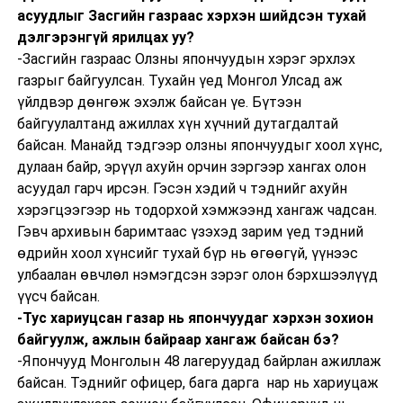
асуудлыг Засгийн газраас хэрхэн шийдсэн тухай
дэлгэрэнгүй ярилцах уу?
-Засгийн газраас Олзны япончуудын хэрэг эрхлэх
газрыг байгуулсан. Тухайн үед Монгол Улсад аж
үйлдвэр дөнгөж эхэлж байсан үе. Бүтээн
байгуулалтанд ажиллах хүн хүчний дутагдалтай
байсан. Манайд тэдгээр олзны япончуудыг хоол хүнс,
дулаан байр, эрүүл ахуйн орчин зэргээр хангах олон
асуудал гарч ирсэн. Гэсэн хэдий ч тэднийг ахуйн
хэрэгцээгээр нь тодорхой хэмжээнд хангаж чадсан.
Гэвч архивын баримтаас үзэхэд зарим үед тэдний
өдрийн хоол хүнсийг тухай бүр нь өгөөгүй, үүнээс
улбаалан өвчлөл нэмэгдсэн зэрэг олон бэрхшээлүүд
үүсч байсан.
-Тус хариуцсан газар нь япончуудаг хэрхэн зохион
байгуулж, ажлын байраар хангаж байсан бэ?
-Япончууд Монголын 48 лагеруудад байрлан ажиллаж
байсан. Тэднийг офицер, бага дарга нар нь хариуцаж