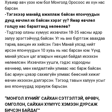
Хувиар авч үзэх юм бол Монголд Оросоос их хүн нас
барсан.
-Тэгэхээр манайд ажиллаж байсан япончуудын
дунд өвчлөл их байсан хэрэг үү? Ямар өвчлөл
голцуу нас баралтанд нөлөөлөв?
-Тэдгээр олзны хүмүүс ихэвчлэн 18-35 насны идэр
залуу эрэгтэйчүүд байсан. Уг нь анх бүртгэж авахдаа
тариа, вакцин их хийсэн. Гэвч Манай улсад нийт
ирсэн япончуудын 10 хувь нь нас барсан юм. Үүнд
манай улсын цаг агаарын нөхцөл байдал ихээхэн
нөлөөлсөн. Ихэвчлэн уушги, гэдэс ходоодны
өвчнөөр, мөн хөлдөлтийн улмаас нас барж байсан.
Бас ариун цэвэр сахиагүйн улмаас бөөсний хижиг
өвчин ихээхэн дэлгэрсэн. Тэгээд тавын халуун усыг
анх япончуудад зориулж барьсан.
“МОНГОЛ ХҮНИЙГ САЙХАН СЭТГЭЛТЭЙ, ӨРӨВЧ,
ОМГОЛОН, САЙХАН ХҮМҮҮС ХЭМЭЭН ДУРСАЖ
БИЧСЭН БАЙДАГ”