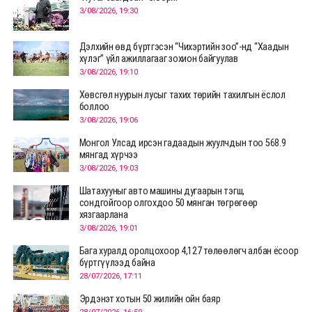
3/08/2026, 19:30
Дэлхийн өвд бүртгэсэн “Чихэртийн зоо”-нд “Хаадын
хүлэг” үйл ажиллагааг зохион байгуулав
3/08/2026, 19:10
Хөвсгөл нуурын лусыг тахих төрийн тахилгын ёслол
боллоо
3/08/2026, 19:06
Монгол Улсад ирсэн гадаадын жуулчдын тоо 568.9
мянгад хүрчээ
3/08/2026, 19:03
Шатахууныг авто машины дугаарын тэгш,
сондгойгоор олгохдоо 50 мянган төгрөгөөр
хязгаарлана
3/08/2026, 19:01
Бага хуралд оролцохоор 4,127 төлөөлөгч албан ёсоор
бүртгүүлээд байна
28/07/2026, 17:11
Эрдэнэт хотын 50 жилийн ойн баяр