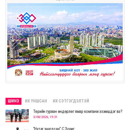
ШИНЭ
ИХ УНШСАН
ИХ СЭТГЭГДЭЛТЭЙ
Төрийн гурван өндөрлөг ямар компани эзэмшдэг вэ?
3/08/2026, 19:31
“Нутаг заагдсан” С.Зориг