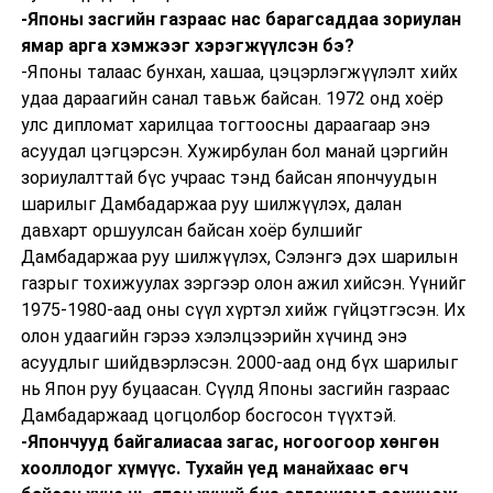
-Японы засгийн газраас нас барагсаддаа зориулан
ямар арга хэмжээг хэрэгжүүлсэн бэ?
-Японы талаас бунхан, хашаа, цэцэрлэгжүүлэлт хийх
удаа дараагийн санал тавьж байсан. 1972 онд хоёр
улс дипломат харилцаа тогтоосны дараагаар энэ
асуудал цэгцэрсэн. Хужирбулан бол манай цэргийн
зориулалттай бүс учраас тэнд байсан япончуудын
шарилыг Дамбадаржаа руу шилжүүлэх, далан
давхарт оршуулсан байсан хоёр булшийг
Дамбадаржаа руу шилжүүлэх, Сэлэнгэ дэх шарилын
газрыг тохижуулах зэргээр олон ажил хийсэн. Үүнийг
1975-1980-аад оны сүүл хүртэл хийж гүйцэтгэсэн. Их
олон удаагийн гэрээ хэлэлцээрийн хүчинд энэ
асуудлыг шийдвэрлэсэн. 2000-аад онд бүх шарилыг
нь Япон руу буцаасан. Сүүлд Японы засгийн газраас
Дамбадаржаад цогцолбор босгосон түүхтэй.
-Япончууд байгалиасаа загас, ногоогоор хөнгөн
хооллодог хүмүүс. Тухайн үед манайхаас өгч