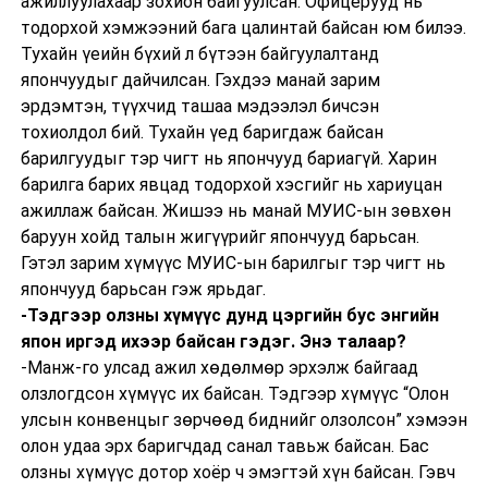
ажиллуулахаар зохион байгуулсан. Офицерууд нь
тодорхой хэмжээний бага цалинтай байсан юм билээ.
Тухайн үеийн бүхий л бүтээн байгуулалтанд
япончуудыг дайчилсан. Гэхдээ манай зарим
эрдэмтэн, түүхчид ташаа мэдээлэл бичсэн
тохиолдол бий. Тухайн үед баригдаж байсан
барилгуудыг тэр чигт нь япончууд бариагүй. Харин
барилга барих явцад тодорхой хэсгийг нь хариуцан
ажиллаж байсан. Жишээ нь манай МУИС-ын зөвхөн
баруун хойд талын жигүүрийг япончууд барьсан.
Гэтэл зарим хүмүүс МУИС-ын барилгыг тэр чигт нь
япончууд барьсан гэж ярьдаг.
-Тэдгээр олзны хүмүүс дунд цэргийн бус энгийн
япон иргэд ихээр байсан гэдэг. Энэ талаар?
-Манж-го улсад ажил хөдөлмөр эрхэлж байгаад
олзлогдсон хүмүүс их байсан. Тэдгээр хүмүүс “Олон
улсын конвенцыг зөрчөөд биднийг олзолсон” хэмээн
олон удаа эрх баригчдад санал тавьж байсан. Бас
олзны хүмүүс дотор хоёр ч эмэгтэй хүн байсан. Гэвч