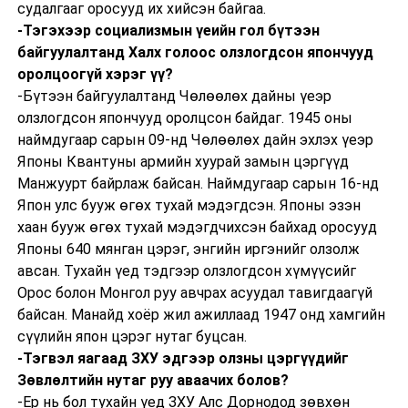
судалгааг оросууд их хийсэн байгаа.
-Тэгэхээр социализмын үеийн гол бүтээн
байгуулалтанд Халх голоос олзлогдсон япончууд
оролцоогүй хэрэг үү?
-Бүтээн байгуулалтанд Чөлөөлөх дайны үеэр
олзлогдсон япончууд оролцсон байдаг. 1945 оны
наймдугаар сарын 09-нд Чөлөөлөх дайн эхлэх үеэр
Японы Квантуны армийн хуурай замын цэргүүд
Манжуурт байрлаж байсан. Наймдугаар сарын 16-нд
Япон улс бууж өгөх тухай мэдэгдсэн. Японы эзэн
хаан бууж өгөх тухай мэдэгдчихсэн байхад оросууд
Японы 640 мянган цэрэг, энгийн иргэнийг олзолж
авсан. Тухайн үед тэдгээр олзлогдсон хүмүүсийг
Орос болон Монгол руу авчрах асуудал тавигдаагүй
байсан. Манайд хоёр жил ажиллаад 1947 онд хамгийн
сүүлийн япон цэрэг нутаг буцсан.
-Тэгвэл яагаад ЗХУ эдгээр олзны цэргүүдийг
Зөвлөлтийн нутаг руу аваачих болов?
-Ер нь бол тухайн үед ЗХУ Алс Дорнодод зөвхөн