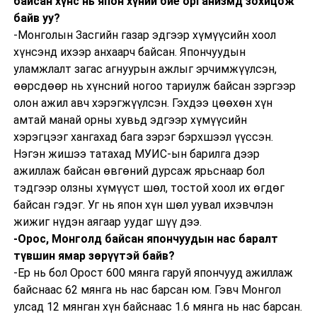
байсан хүнс нь япон хүний бие организмд зохицож
байв уу?
-Монголын Засгийн газар эдгээр хүмүүсийн хоол
хүнсэнд ихээр анхаарч байсан. Япончуудын
уламжлалт загас агнуурын ажлыг эрчимжүүлсэн,
өөрсдөөр нь хүнсний ногоо тариулж байсан зэргээр
олон ажил авч хэрэгжүүлсэн. Гэхдээ цөөхөн хүн
амтай манай орны хувьд эдгээр хүмүүсийн
хэрэгцээг хангахад бага зэрэг бэрхшээл үүссэн.
Нэгэн жишээ татахад МУИС-ын барилга дээр
ажиллаж байсан өвгөний дурсаж ярьснаар бол
тэдгээр олзны хүмүүст шөл, тостой хоол их өгдөг
байсан гэдэг. Уг нь япон хүн шөл уувал ихэвчлэн
жижиг нүдэн аягаар уудаг шүү дээ.
-Орос, Монголд байсан япончуудын нас баралт
түвшин ямар зөрүүтэй байв?
-Ер нь бол Орост 600 мянга гаруй япончууд ажиллаж
байснаас 62 мянга нь нас барсан юм. Гэвч Монгол
улсад 12 мянган хүн байснаас 1.6 мянга нь нас барсан.