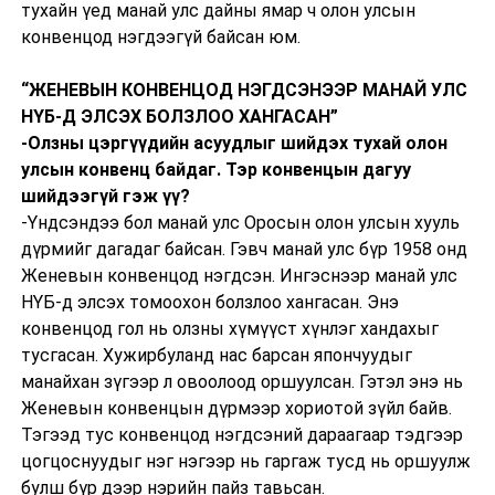
тухайн үед манай улс дайны ямар ч олон улсын
конвенцод нэгдээгүй байсан юм.
“ЖЕНЕВЫН КОНВЕНЦОД НЭГДСЭНЭЭР МАНАЙ УЛС
НҮБ-Д ЭЛСЭХ БОЛЗЛОО ХАНГАСАН”
-Олзны цэргүүдийн асуудлыг шийдэх тухай олон
улсын конвенц байдаг. Тэр конвенцын дагуу
шийдээгүй гэж үү?
-Үндсэндээ бол манай улс Оросын олон улсын хууль
дүрмийг дагадаг байсан. Гэвч манай улс бүр 1958 онд
Женевын конвенцод нэгдсэн. Ингэснээр манай улс
НҮБ-д элсэх томоохон болзлоо хангасан. Энэ
конвенцод гол нь олзны хүмүүст хүнлэг хандахыг
тусгасан. Хужирбуланд нас барсан япончуудыг
манайхан зүгээр л овоолоод оршуулсан. Гэтэл энэ нь
Женевын конвенцын дүрмээр хориотой зүйл байв.
Тэгээд тус конвенцод нэгдсэний дараагаар тэдгээр
цогцоснуудыг нэг нэгээр нь гаргаж тусд нь оршуулж
булш бүр дээр нэрийн пайз тавьсан.