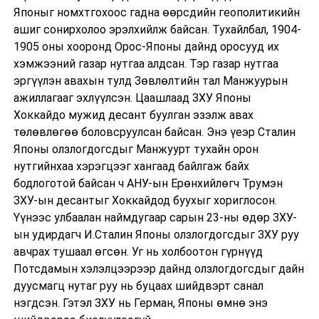
Японыг номхтгохоос гадна өөрсдийн геополитикийн
ашиг сонирхолоо эрэлхийлж байсан. Тухайлбал, 1904-
1905 оны хооронд Орос-Японы дайнд оросууд их
хэмжээний газар нутгаа алдсан. Тэр газар нутгаа
эргүүлэн авахын тулд Зөвлөлтийн тал Манжуурын
ажиллагааг эхлүүлсэн. Цаашлаад ЗХУ Японы
Хоккайдо мужид десант буулган эзэлж авах
төлөвлөгөө боловсруулсан байсан. Энэ үеэр Сталин
Японы олзлогдогсдыг Манжуурт тухайн орон
нутгийнхаа хэрэгцээг хангаад байлгаж байх
бодлоготой байсан ч АНУ-ын Ерөнхийлөгч Трумэн
ЗХУ-ын десантыг Хоккайдод буухыг хориглосон.
Үүнээс улбаалан наймдугаар сарын 23-ны өдөр ЗХУ-
ын удирдагч И.Сталин Японы олзлогдогсдыг ЗХУ руу
авчрах тушаал өгсөн. Уг нь холбоотон гүрнүүд
Потсдамын хэлэлцээрээр дайнд олзлогдогсдыг дайн
дуусмагц нутаг руу нь буцаах шийдвэрт санал
нэгдсэн. Гэтэл ЗХУ нь Герман, Японы өмнө энэ