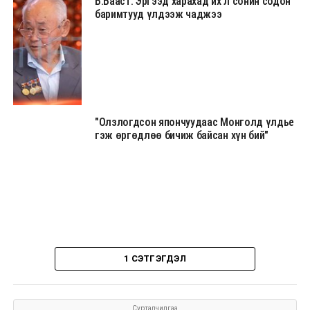
Б.Бааст: Эргээд харахад их л сонин содон
баримтууд үлдээж чаджээ
"Олзлогдсон япончуудаас Монголд үлдье
гэж өргөдлөө бичиж байсан хүн бий"
1 СЭТГЭГДЭЛ
Сурталчилгаа