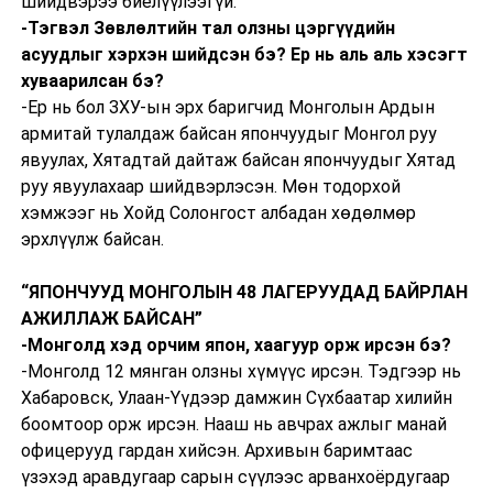
шийдвэрээ биелүүлээгүй.
-Тэгвэл Зөвлөлтийн тал олзны цэргүүдийн
асуудлыг хэрхэн шийдсэн бэ? Ер нь аль аль хэсэгт
хуваарилсан бэ?
-Ер нь бол ЗХУ-ын эрх баригчид Монголын Ардын
армитай тулалдаж байсан япончуудыг Монгол руу
явуулах, Хятадтай дайтаж байсан япончуудыг Хятад
руу явуулахаар шийдвэрлэсэн. Мөн тодорхой
хэмжээг нь Хойд Солонгост албадан хөдөлмөр
эрхлүүлж байсан.
“ЯПОНЧУУД МОНГОЛЫН 48 ЛАГЕРУУДАД БАЙРЛАН
АЖИЛЛАЖ БАЙСАН”
-Монголд хэд орчим япон, хаагуур орж ирсэн бэ?
-Монголд 12 мянган олзны хүмүүс ирсэн. Тэдгээр нь
Хабаровск, Улаан-Үүдээр дамжин Сүхбаатар хилийн
боомтоор орж ирсэн. Нааш нь авчрах ажлыг манай
офицерууд гардан хийсэн. Архивын баримтаас
үзэхэд аравдугаар сарын сүүлээс арванхоёрдугаар