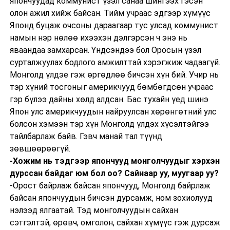
япончуудад коммунист үзэл санаа шингээх гэсэн
олон ажил хийж байсан. Тийм учраас эдгээр хүмүүс
Японд буцаж очсоны дараагаар тус улсад коммунист
намын нэр нөлөө ихээхэн дэлгэрсэн ч энэ нь
яваандаа замхарсан. Үндсэндээ бол Оросын үзэл
сурталжуулах бодлого амжилттай хэрэгжиж чадаагүй.
Монголд үлдэе гэж өргөдлөө бичсэн хүн бий. Учир нь
тэр хүний тосгоныг америкчууд бөмбөгдсөн учраас
гэр бүлээ дайны хөлд алдсан. Бас тухайн үед шинэ
Япон улс америкчуудын найруулсан хөрөнгөтний улс
болсон хэмээн тэр хүн Монголд үлдэх хүсэлтэйгээ
тайлбарлаж байв. Гэвч манай тал түүнд
зөвшөөрөөгүй.
-Хожим нь тэдгээр япончууд монголчуудыг хэрхэн
дурссан байдаг юм бол оо? Сайнаар уу, муугаар уу?
-Орост байрлаж байсан япончууд, Монголд байрлаж
байсан япончуудын бичсэн дурсамж, ном зохиолууд
нэлээд ялгаатай. Тэд монголчуудын сайхан
сэтгэлтэй, өрөвч, омголон, сайхан хүмүүс гэж дурсаж