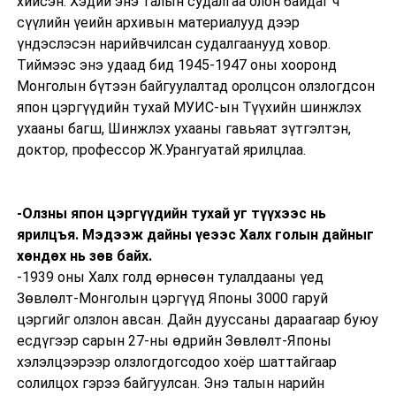
хийсэн. Хэдий энэ талын судалгаа олон байдаг ч
сүүлийн үеийн архивын материалууд дээр
үндэслэсэн нарийвчилсан судалгаанууд ховор.
Тиймээс энэ удаад бид 1945-1947 оны хооронд
Монголын бүтээн байгуулалтад оролцсон олзлогдсон
япон цэргүүдийн тухай МУИС-ын Түүхийн шинжлэх
ухааны багш, Шинжлэх ухааны гавьяат зүтгэлтэн,
доктор, профессор Ж.Урангуатай ярилцлаа.
-Олзны япон цэргүүдийн тухай уг түүхээс нь
ярилцъя. Мэдээж дайны үеээс Халх голын дайныг
хөндөх нь зөв байх.
-1939 оны Халх голд өрнөсөн тулалдааны үед
Зөвлөлт-Монголын цэргүүд Японы 3000 гаруй
цэргийг олзлон авсан. Дайн дууссаны дараагаар буюу
есдүгээр сарын 27-ны өдрийн Зөвлөлт-Японы
хэлэлцээрээр олзлогдогсодоо хоёр шаттайгаар
солилцох гэрээ байгуулсан. Энэ талын нарийн