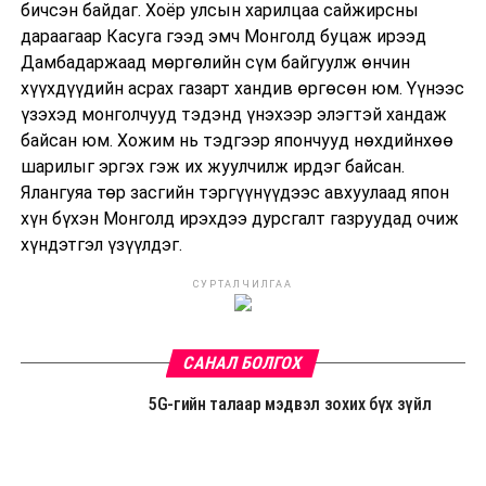
бичсэн байдаг. Хоёр улсын харилцаа сайжирсны
дараагаар Касуга гээд эмч Монголд буцаж ирээд
Дамбадаржаад мөргөлийн сүм байгуулж өнчин
хүүхдүүдийн асрах газарт хандив өргөсөн юм. Үүнээс
үзэхэд монголчууд тэдэнд үнэхээр элэгтэй хандаж
байсан юм. Хожим нь тэдгээр япончууд нөхдийнхөө
шарилыг эргэх гэж их жуулчилж ирдэг байсан.
Ялангуяа төр засгийн тэргүүнүүдээс авхуулаад япон
хүн бүхэн Монголд ирэхдээ дурсгалт газруудад очиж
хүндэтгэл үзүүлдэг.
СУРТАЛЧИЛГАА
САНАЛ БОЛГОХ
5G-гийн талаар мэдвэл зохих бүх зүйл