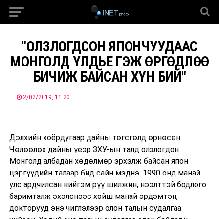
"ОЛЗЛОГДСОН ЯПОНЧУУДААС
МОНГОЛД ҮЛДЬЕ ГЭЖ ӨРГӨДЛӨӨ
БИЧИЖ БАЙСАН ХҮН БИЙ"
2/02/2019, 11:20
Дэлхийн хоёрдугаар дайны төгсгөлд өрнөсөн
Чөлөөлөх дайны үеэр ЗХУ-ын талд олзлогдон
Монголд албадан хөдөлмөр эрхэлж байсан япон
цэргүүдийн талаар бид сайн мэднэ. 1990 онд манай
улс ардчилсан нийгэм рүү шилжин, нээлттэй бодлого
баримталж эхэлснээс хойш манай эрдэмтэн,
докторууд энэ чиглэлээр олон талын судалгаа