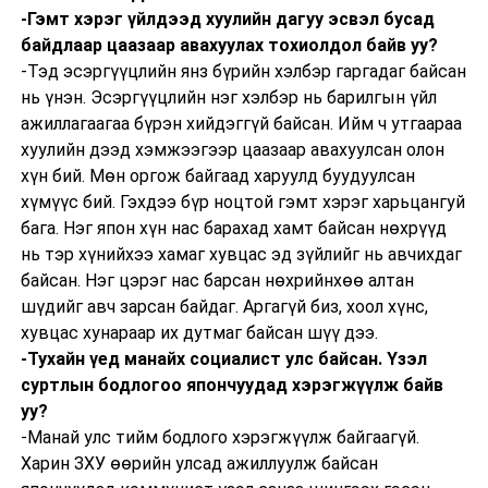
-Гэмт хэрэг үйлдээд хуулийн дагуу эсвэл бусад
байдлаар цаазаар авахуулах тохиолдол байв уу?
-Тэд эсэргүүцлийн янз бүрийн хэлбэр гаргадаг байсан
нь үнэн. Эсэргүүцлийн нэг хэлбэр нь барилгын үйл
ажиллагаагаа бүрэн хийдэггүй байсан. Ийм ч утгаараа
хуулийн дээд хэмжээгээр цаазаар авахуулсан олон
хүн бий. Мөн оргож байгаад харуулд буудуулсан
хүмүүс бий. Гэхдээ бүр ноцтой гэмт хэрэг харьцангуй
бага. Нэг япон хүн нас барахад хамт байсан нөхрүүд
нь тэр хүнийхээ хамаг хувцас эд зүйлийг нь авчихдаг
байсан. Нэг цэрэг нас барсан нөхрийнхөө алтан
шүдийг авч зарсан байдаг. Аргагүй биз, хоол хүнс,
хувцас хунараар их дутмаг байсан шүү дээ.
-Тухайн үед манайх социалист улс байсан. Үзэл
суртлын бодлогоо япончуудад хэрэгжүүлж байв
уу?
-Манай улс тийм бодлого хэрэгжүүлж байгаагүй.
Харин ЗХУ өөрийн улсад ажиллуулж байсан