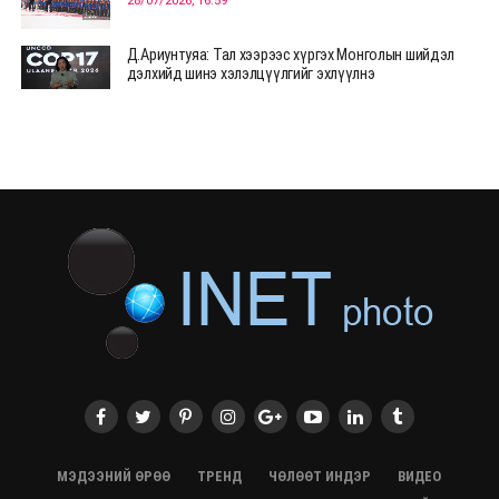
28/07/2026, 16:59
Д.Ариунтуяа: Тал хээрээс хүргэх Монголын шийдэл
дэлхийд шинэ хэлэлцүүлгийг эхлүүлнэ
28/07/2026, 12:09
СЭЛЭНГЭ: МОНЦАМЭ-гийн анхны мэдээ дамжуулсан
түүхэн байр хадгалагдаж байна
28/07/2026, 12:06
Монгол Улсад энэ оны эхний хагас жилд 417.6 мянган
жуулчин иржээ
28/07/2026, 12:04
ХӨВСГӨЛ Нутгийн зөвлөлөөс МУАЖ Д.Цэрэндарьзавт
2 өрөө байр олгоно
20/07/2026, 19:22
ХӨВСГӨЛ Нутгийн зөвлөлөөс МУАЖ Д.Цэрэндарьзавт
2 өрөө байр олгоно
20/07/2026, 19:21
Тажикистан Улсын Ерөнхийлөгч төрийн айлчлал
хийхээр хүрэлцэн ирлээ
МЭДЭЭНИЙ ӨРӨӨ
ТРЕНД
ЧӨЛӨӨТ ИНДЭР
ВИДЕО
20/07/2026, 19:19