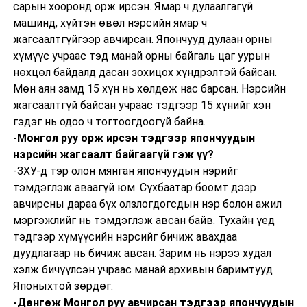
сарын хооронд орж ирсэн. Ямар ч дулаалгагүй
машинд, хүйтэн өвөл нэрсийн ямар ч
жагсаалтгүйгээр авчирсан. Япончууд дулаан орны
хүмүүс учраас тэд манай орны байгаль цаг уурын
нөхцөл байдалд дасан зохицох хүндрэлтэй байсан.
Мөн аян замд 15 хүн нь хөлдөж нас барсан. Нэрсийн
жагсаалтгүй байсан учраас тэдгээр 15 хүнийг хэн
гэдэг нь одоо ч тогтоогдоогүй байна.
-Монгол руу орж ирсэн тэдгээр япончуудын
нэрсийн жагсаалт байгаагүй гэж үү?
-ЗХУ-д тэр олон мянган япончуудын нэрийг
тэмдэглэж аваагүй юм. Сүхбаатар боомт дээр
авчирсны дараа бүх олзлогдогсдын нэр болон ажил
мэргэжлийг нь тэмдэглэж авсан байв. Тухайн үед
тэдгээр хүмүүсийн нэрсийг бичиж авахдаа
дуудлагаар нь бичиж авсан. Зарим нь нэрээ худал
хэлж бичүүлсэн учраас манай архивын баримтууд
Японыхтой зөрдөг.
-Дөнгөж Монгол руу авчирсан тэдгээр япончуудын