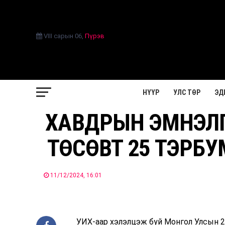
VIII сарын 06
,
Пүрэв
НҮҮР
УЛС ТӨР
ЭД
ХАВДРЫН ЭМНЭЛГ
ТӨСӨВТ 25 ТЭРБУ
11/12/2024, 16:01
УИХ-аар хэлэлцэж буй Монгол Улсын 2