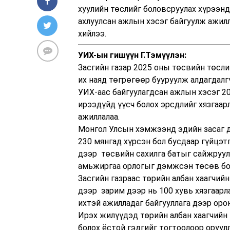
хуулийн төслийг боловсруулах хүрээн
ахлуулсан ажлын хэсэг байгуулж ажил
хийлээ.
УИХ-ын гишүүн Г.Тэмүүлэн:
Засгийн газар 2025 оны төсвийн төсли
их наяд төгрөгөөр бууруулж алдагдалг
УИХ-аас байгуулагдсан ажлын хэсэг 2
ирээдүйд үүсч болох эрсдлийг хязгаар
ажиллалаа.
Монгол Улсын хэмжээнд эдийн засаг д
230 мянгад хүрсэн бол бусдаар гүйцэт
дээр төсвийн сахилга батыг сайжруула
амьжиргаа орлогыг дэмжсэн төсөв бол
Засгийн газраас төрийн албан хаагчийн
дээр зарим дээр нь 100 хувь хязгаарла
ихтэй ажилладаг байгууллага дээр оро
Ирэх жилүүдэд төрийн албан хаагчийн 
болох ёстой гэдгийг тогтоолоор оруулл