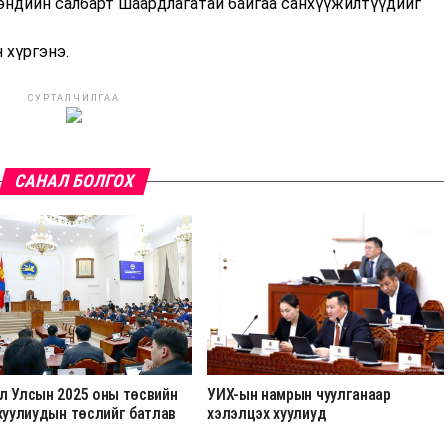
мэндийн салбарт шаардлагатай байгаа санхүүжилтүүдийг
 хүргэнэ.
СУРТАЛЧИЛГАА
САНАЛ БОЛГОХ
л Улсын 2025 оны төсвийн
УИХ-ын намрын чуулганаар
хуулиудын төслийг батлав
хэлэлцэх хуулиуд