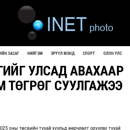
ИЙН ЗАСАГ
НИЙГЭМ
ЭРҮҮЛ МЭНД
СПОРТ
ОЛОН УЛС
ИЙГ УЛСАД АВАХААР
М ТӨГРӨГ СУУЛГАЖЭЭ
025 оны төсвийн тухай хуульд өөрчлөлт оруулах тухай