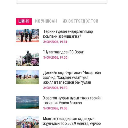
ШИНЭ
ИХ УНШСАН
ИХ СЭТГЭГДЭЛТЭЙ
Төрийн гурван өндөрлөг ямар
компани эзэмшдэг вэ?
3/08/2026, 19:31
“Нутаг заагдсан” С.Зориг
3/08/2026, 19:30
Дэлхийн өвд бүртгэсэн “Чихэртийн
зоо”-нд “Хаадын хүлэг” үйл
ажиллагааг зохион байгуулав
3/08/2026, 19:10
Хөвсгөл нуурын лусыг тахих төрийн
тахилгын ёслол боллоо
3/08/2026, 19:06
Монгол Улсад ирсэн гадаадын
жуулчдын тоо 568.9 мянгад хүрчээ