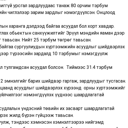
иггүй урсгал зардлуудаас танаж 80 орчим тэрбум
ийн чиглэлээр зарим зардлыг нэмэгдүүлсэн. Онцлоод
ын харанга дэлдээд байгаа асуудал бол хорт хавдар.
глах обьектын санхүүжилтийг Эрүүл мэндийн яаман дээр
тавьсан. Нийт 25 тэрбум төгрөг тавьсан.
 байгаа сургуулиудын хүртээмжийн асуудлыг шийдвэрлэх
дээр түрээсийн зардалд 10 тэрбумыг нэмэгдүүлж
л тулгамдсан асуудал болсон. Тиймээс 31.4 тэрбум
 2 эмнэлгийг барих шийдвэр гаргаж, зардлуудыг тусгасан.
гацаанд асуудлыг шийдвэрлэх хүрээнд орны хүртээмжийг
үйлчилгээг нэмэнгдүүлэх үүднээс шаардлагатай
судлалын үндэсний төвийн их засварт шаардлагатай
ирэх жилд бүрэн гүйцээж тавьсан.
уулж, тэндээс хэмнэсэн хэмнэлтээрээ нийгэмд