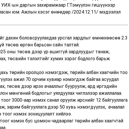
д УИХ-ын даргын захирамжаар Г.Тэмүүлэн гишүүнээр
ласан юм. Ажлын хэсэг өнөөдөр /2024.12.11/ мэдээлэл
йг дахин боловсруулахдаа урсгал зардлыг өмнөхөөсөө 2.3
үй төсөв өргөн барьсан сайн талтай.
025 оны төсөв дээр үр ашиггүй зардлуудыг танаж,
лах, төсвийн тэлэлтийг хумих зэрэг бодлого барьж
ахь төрийн оролцоо нэмэгдэж, төрийн албан хаагчийн тоо
гүүлэх ажил 70 орчим хувиар нэмэгдэж байгаа асуудал
х, төсөв дээр ирэх ачааллыг бууруулж, ард иргэдийн
он мөнгөний бодлогыг уялдуулах чиглэлээр ажиллалаа.
 тоог 3000-аар нэмэх санал оруулж ирснийг 12 байгууллага
ж, зарим байгууллага дээр 50 хувь нэмэгдүүлэх, ачаалал
н тоог нэмэх зохицуулалт хийлээ.
тоог нэмэх бус цомхон чадварлаг төрийн албан хаагчтай
аа.