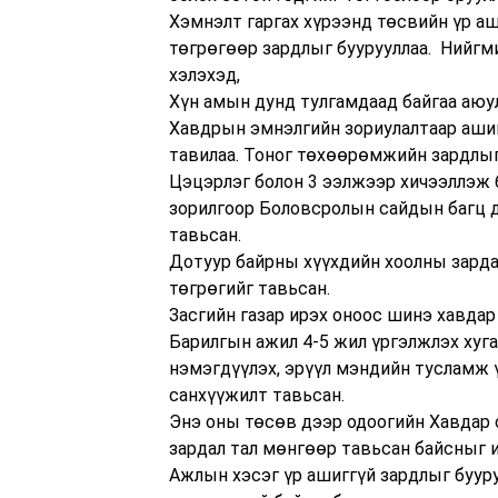
Хэмнэлт гаргах хүрээнд төсвийн үр аш
төгрөгөөр зардлыг буурууллаа. Нийгм
хэлэхэд,
Хүн амын дунд тулгамдаад байгаа аюул
Хавдрын эмнэлгийн зориулалтаар аши
тавилаа. Тоног төхөөрөмжийн зардлыг 
Цэцэрлэг болон 3 ээлжээр хичээллэж
зорилгоор Боловсролын сайдын багц 
тавьсан.
Дотуур байрны хүүхдийн хоолны зарда
төгрөгийг тавьсан.
Засгийн газар ирэх оноос шинэ хавдар
Барилгын ажил 4-5 жил үргэлжлэх ху
нэмэгдүүлэх, эрүүл мэндийн тусламж 
санхүүжилт тавьсан.
Энэ оны төсөв дээр одоогийн Хавдар 
зардал тал мөнгөөр тавьсан байсныг 
Ажлын хэсэг үр ашиггүй зардлыг буур