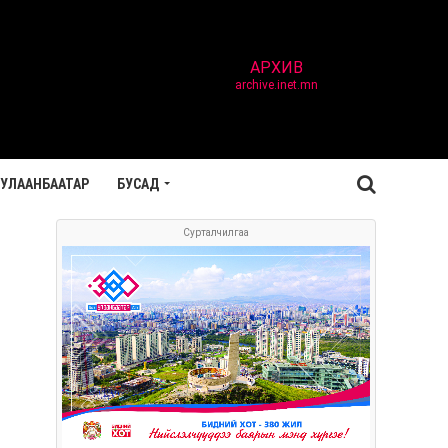
АРХИВ
archive.inet.mn
УЛААНБААТАР
БУСАД
Сурталчилгаа