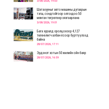
3/08/2026, 19:03
Шатахууныг авто машины дугаарын
тэгш, сондгойгоор олгохдоо 50
мянган төгрөгөөр хязгаарлана
3/08/2026, 19:01
Бага хуралд оролцохоор 4,127
төлөөлөгч албан ёсоор бүртгүүлээд
байна
28/07/2026, 17:11
Эрдэнэт хотын 50 жилийн ойн баяр
28/07/2026, 16:59
Д.Ариунтуяа: Тал хээрээс хүргэх
Монголын шийдэл дэлхийд шинэ
хэлэлцүүлгийг эхлүүлнэ
28/07/2026, 12:09
СЭЛЭНГЭ: МОНЦАМЭ-гийн анхны
мэдээ дамжуулсан түүхэн байр
хадгалагдаж байна
28/07/2026, 12:06