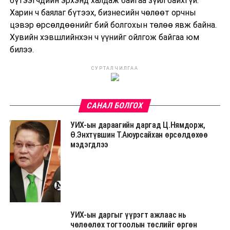
бүтээгчдийн эрхэнд халдаж байгаа зүйл байхгүй.
Харин ч баялаг бүтээх, бизнесийн чөлөөт орчны
цэвэр өрсөлдөөнийг бий болгохын төлөө явж байна.
Хувийн хэвшлийнхэн ч үүнийг ойлгож байгаа юм
билээ.
СУРТАЛЧИЛГАА
САНАЛ БОЛГОХ
УИХ-ын дараагийн даргад Ц.Нямдорж,
Ө.Энхтүвшин Т.Аюурсайхан өрсөлдөхөө
мэдэгдлээ
УИХ-ын даргыг үүрэгт ажлаас нь
чөлөөлөх тогтоолын төслийг өргөн