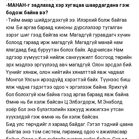
-МАНАН-г задлахад хэр хугацаа шаардагдана гэж
бодож байна вэ?
-Тийм амар шийдэгдэхгүй ээ. Илэрхий болж байгаа
юм. Би аргаа бараад киноны дүрслэлээр тугалган
зэрэг шиг гээд байгаа юм. Магадгүй гуравдагч хүчин
болоод гараад ирж магадгүй. Магадгүй манай нам
ялагдаад бид буруутан болох байх. Ардчилсан Нам
эдгээр хүмүүстэй нийлж санхүүжилт босгоод төрийн
эрх мэдлээ эргүүлээд авч магадгүй. Олон эрсдэл бий.
Үүнийг хянаж, олон нийтийн хяналттай явж чадвал
Монгол Улсын ирээдүйд хэрэгтэй байх. Түүнээс биш
ялж чадна гэдэгтээ одоо ч эргэлзэж байна. Ярихгүй
бол болохгүй юм байна гээд аргаа бараад явж байна.
Өмнө нь би хэлж байсан Ц.Элбэгдорж, М.Энхболд
хоёр бол энэ бүлэглэлийн хажууд жижигхэн утсан
хүүхэлдэй гэж өмнө нь би хэлж байсан.
Бид улс төрчдийг л хараад байдаг. Гэтэл тэдний цаана
байгаа энэ том систем, пирамид одоо ч ажилласаар