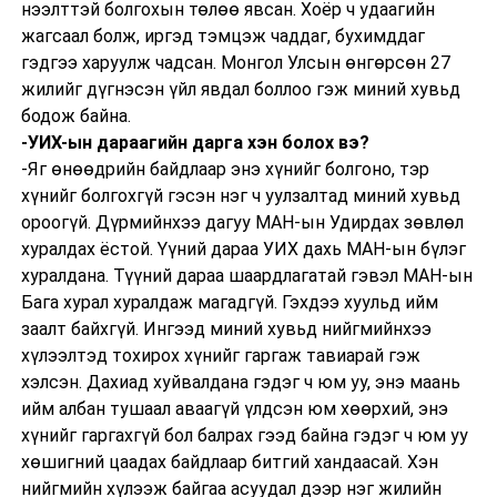
нээлттэй болгохын төлөө явсан. Хоёр ч удаагийн
жагсаал болж, иргэд тэмцэж чаддаг, бухимддаг
гэдгээ харуулж чадсан. Монгол Улсын өнгөрсөн 27
жилийг дүгнэсэн үйл явдал боллоо гэж миний хувьд
бодож байна.
-УИХ-ын дараагийн дарга хэн болох вэ?
-Яг өнөөдрийн байдлаар энэ хүнийг болгоно, тэр
хүнийг болгохгүй гэсэн нэг ч уулзалтад миний хувьд
ороогүй. Дүрмийнхээ дагуу МАН-ын Удирдах зөвлөл
хуралдах ёстой. Үүний дараа УИХ дахь МАН-ын бүлэг
хуралдана. Түүний дараа шаардлагатай гэвэл МАН-ын
Бага хурал хуралдаж магадгүй. Гэхдээ хуульд ийм
заалт байхгүй. Ингээд миний хувьд нийгмийнхээ
хүлээлтэд тохирох хүнийг гаргаж тавиарай гэж
хэлсэн. Дахиад хуйвалдана гэдэг ч юм уу, энэ маань
ийм албан тушаал аваагүй үлдсэн юм хөөрхий, энэ
хүнийг гаргахгүй бол балрах гээд байна гэдэг ч юм уу
хөшигний цаадах байдлаар битгий хандаасай. Хэн
нийгмийн хүлээж байгаа асуудал дээр нэг жилийн