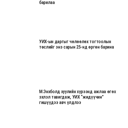
барилаа
УИХ-ын даргыг чөлөөлөх тогтоолын
төслийг энэ сарын 25-нд өргөн барина
М.Энхболд хуулийн хүрээнд ажлаа өгөх
эхлэл тавигдаж, УИХ “жидүүчин”
гишүүдээ авч үлдлээ