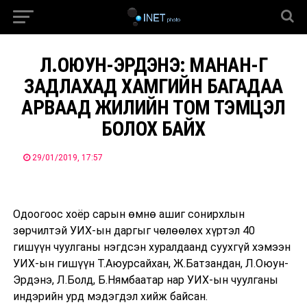
Л.ОЮУН-ЭРДЭНЭ: МАНАН-Г
ЗАДЛАХАД ХАМГИЙН БАГАДАА
АРВААД ЖИЛИЙН ТОМ ТЭМЦЭЛ
БОЛОХ БАЙХ
29/01/2019, 17:57
Одоогоос хоёр сарын өмнө ашиг сонирхлын
зөрчилтэй УИХ-ын даргыг чөлөөлөх хүртэл 40
гишүүн чуулганы нэгдсэн хуралдаанд суухгүй хэмээн
УИХ-ын гишүүн Т.Аюурсайхан, Ж.Батзандан, Л.Оюун-
Эрдэнэ, Л.Болд, Б.Нямбаатар нар УИХ-ын чуулганы
индэрийн урд мэдэгдэл хийж байсан.