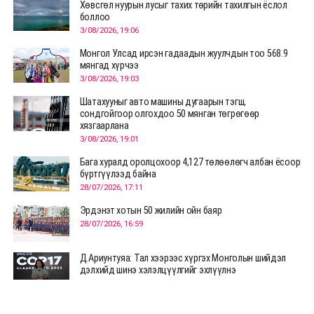
Хөвсгөл нуурын лусыг тахих төрийн тахилгын ёслол
боллоо
3/08/2026, 19:06
Монгол Улсад ирсэн гадаадын жуулчдын тоо 568.9
мянгад хүрчээ
3/08/2026, 19:03
Шатахууныг авто машины дугаарын тэгш,
сондгойгоор олгохдоо 50 мянган төгрөгөөр
хязгаарлана
3/08/2026, 19:01
Бага хуралд оролцохоор 4,127 төлөөлөгч албан ёсоор
бүртгүүлээд байна
28/07/2026, 17:11
Эрдэнэт хотын 50 жилийн ойн баяр
28/07/2026, 16:59
Д.Ариунтуяа: Тал хээрээс хүргэх Монголын шийдэл
дэлхийд шинэ хэлэлцүүлгийг эхлүүлнэ
28/07/2026, 12:09
СЭЛЭНГЭ: МОНЦАМЭ-гийн анхны мэдээ дамжуулсан