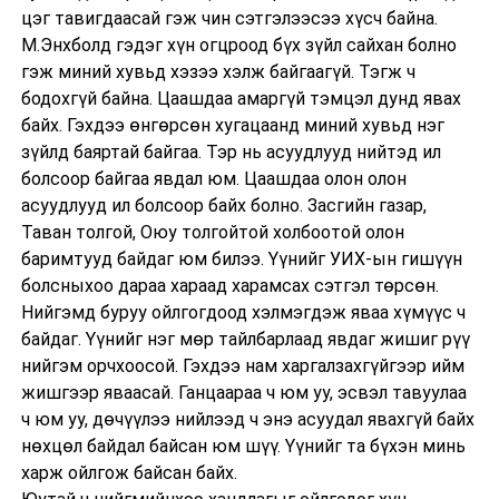
цэг тавигдаасай гэж чин сэтгэлээсээ хүсч байна.
М.Энхболд гэдэг хүн огцроод бүх зүйл сайхан болно
гэж миний хувьд хэзээ хэлж байгаагүй. Тэгж ч
бодохгүй байна. Цаашдаа амаргүй тэмцэл дунд явах
байх. Гэхдээ өнгөрсөн хугацаанд миний хувьд нэг
зүйлд баяртай байгаа. Тэр нь асуудлууд нийтэд ил
болсоор байгаа явдал юм. Цаашдаа олон олон
асуудлууд ил болсоор байх болно. Засгийн газар,
Таван толгой, Оюу толгойтой холбоотой олон
баримтууд байдаг юм билээ. Үүнийг УИХ-ын гишүүн
болсныхоо дараа хараад харамсах сэтгэл төрсөн.
Нийгэмд буруу ойлгогдоод хэлмэгдэж яваа хүмүүс ч
байдаг. Үүнийг нэг мөр тайлбарлаад явдаг жишиг рүү
нийгэм орчхоосой. Гэхдээ нам харгалзахгүйгээр ийм
жишгээр яваасай. Ганцаараа ч юм уу, эсвэл тавуулаа
ч юм уу, дөчүүлээ нийлээд ч энэ асуудал явахгүй байх
нөхцөл байдал байсан юм шүү. Үүнийг та бүхэн минь
харж ойлгож байсан байх.