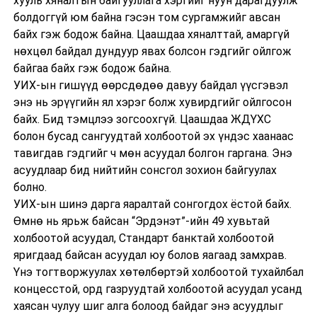
хууль хяналтын байгууллага хэргийг нуун дарагдуулж
болдоггүй юм байна гэсэн том сургамжийг авсан
байх гэж бодож байна. Цаашдаа хяналттай, амаргүй
нөхцөл байдал дундуур явах болсон гэдгийг ойлгож
байгаа байх гэж бодож байна.
УИХ-ын гишүүд өөрсдөдөө давуу байдал үүсгэвэл
энэ нь эрүүгийн ял хэрэг болж хувирдгийг ойлгосон
байх. Бид тэмцлээ зогсоохгүй. Цаашдаа ЖДҮХС
болон бусад сангуудтай холбоотой эх үндэс хаанаас
тавигдав гэдгийг ч мөн асуудал болгон гаргана. Энэ
асуудлаар бид нийтийн сонсгол зохион байгуулах
болно.
УИХ-ын шинэ дарга яаралтай сонгогдох ёстой байх.
Өмнө нь ярьж байсан “Эрдэнэт”-ийн 49 хувьтай
холбоотой асуудал, Стандарт банктай холбоотой
яригдаад байсан асуудал юу болов яагаад замхрав.
Үнэ тогтворжуулах хөтөлбөртэй холбоотой тухайлбал
концесстой, орд газруудтай холбоотой асуудал усанд
хаясан чулуу шиг алга болоод байдаг энэ асуудлыг