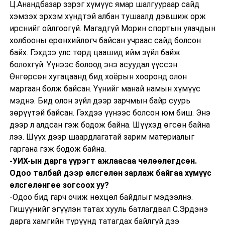
Ц.Анандбазар зэрэг хүмүүс ямар шалгуураар сайд
хэмээх эрхэм хүндтэй албан тушаалд дэвшиж орж
ирснийг ойлгоогүй. Магадгүй Морин спортын уяачдын
холбооны ерөнхийлөгч байсан учраас сайд болсон
байх. Гэхдээ улс төрд цаашид ийм зүйл байж
болохгүй. Үүнээс болоод энэ асуудал үүссэн.
Өнгөрсөн хугацаанд бид хоёрын хооронд олон
маргаан болж байсан. Үүнийг манай намын хүмүүс
мэднэ. Бид олон зүйл дээр зарчмын байр суурь
зөрүүтэй байсан. Гэхдээ үүнээс болсон юм биш. Энэ
дээр л алдсан гэж бодож байна. Шүүхэд өгсөн байна
лээ. Шүүх дээр шаардлагатай зарим материалыг
гаргана гэж бодож байна.
-УИХ-ын дарга үүрэгт ажлаасаа чөлөөлөгдсөн.
Одоо талбай дээр өлсгөлөн зарлаж байгаа хүмүүс
өлсгөлөнгөө зогсоох уу?
-Одоо бид гарч очиж нөхцөл байдлыг мэдээлнэ.
Гишүүнийг эгүүлэн татах хууль батлагдвал С.Эрдэнэ
дарга хамгийн түрүүнд татагдах байлгүй дээ