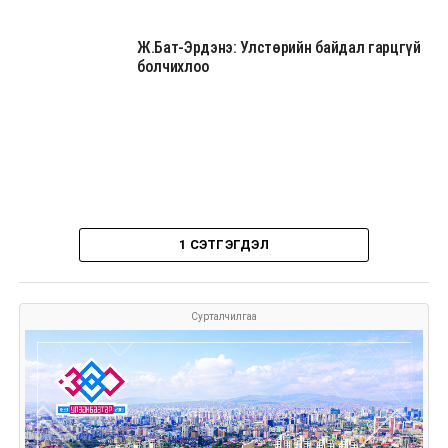
Ж.Бат-Эрдэнэ: Улстөрийн байдал гарцгүй
болчихлоо
1 СЭТГЭГДЭЛ
Сурталчилгаа