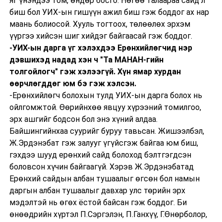
яг үнэндээ том, өндөр босго. Нөгөө талаараа сайд л
биш бол УИХ-ын гишүүн ажил биш гэж боддог ах нар
маань болиосой. Хууль тогтоох, төлөөлөх эрхэм
үүргээ хийсэн шиг хийдэг байгаасай гэж боддог.
-УИХ-ын дарга үг хэлэхдээ Ерөнхийлөгчид нэр
дэвшихэд надад хэн ч "Та МАНАН-гийн
толгойлогч" гэж хэлээгүй. Хүн ямар хурдан
өөрчлөгддөг юм бэ гэж хэлсэн.
-Ерөнхийлөгч болохын тулд УИХ-ын дарга болох нь
ойлгомжтой. Өөрийнхөө явцуу хүрээний томилгоо,
эрх ашгийг бодсон бол энэ хүний алдаа.
Байшингийнхаа суурийг буруу тавьсан. Жишээлбэл,
Ж.Эрдэнэбат гэж залууг үгүйсгэж байгаа юм биш,
гэхдээ шууд ерөнхий сайд болоход бэлтгэгдсэн
боловсон хүчин байгаагүй. Хэрэв Ж.Эрдэнэбатад
Ерөнхий сайдын албан тушаалыг өгсөн бол намын
даргын албан тушаалыг давхар улс төрийн эрх
мэдэлтэй нь өгөх ёстой байсан гэж боддог. Би
өнөөдрийн хүртэл П.Сэргэлэн, П.Ганхүү, Г.Өнөрболор,