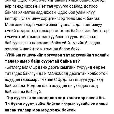
байна. Одоо ч бүх зүйлийг анализ хийж байна. Сая эд
нар гэнэдчихсэн. Нэг тал уруугаа саваад дотроо
байгаа хяналтаа алдчихсан. Одоо бол улам илүү
нягтарч, улам илүү хэрцгийгээр төлөвлөж байгаа.
Монголын ард түмний заяа түшнэ гэдэг шиг залуу
хүний өөдрөг сэтгэлээр төсөөлж байгаагаас биш тэр
хүмүүстэй тэмцэх санхүү болон хууль хяналтын
байгууллагын нөлөөлөл байхгүй. Хамгийн багадаа
арваад жилийн том тэмцэл болох байх.
-УИХ-ын гишүүнийг эргүүлэн татах хуулийн төслийн
талаар ямар байр суурьтай байна вэ?
-Батлагдвал С.Эрдэнэ дарга хамгийн түрүүнд өөрөө
татагдах байлгүй дээ. М.Энхболд даргатай холбоотой
асуудал гарахаар л манай С.Эрдэнэ гишүүн уурлаад
байгаа юм. Бодвол олон асуудал нь ухагдах гээд
байгаа юм байлгүй.
-Гэр суултын зөвшөөрлөө хэд хоногоор авсан бэ.
Та бүхэн суулт хийж байгаа газрыг хувийн компани
авсан талаар мөн мэдээлж байсан.