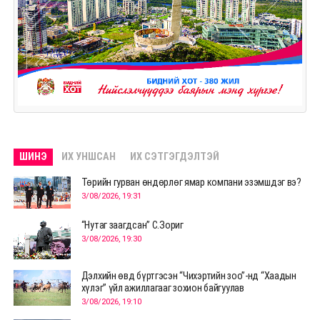
ШИНЭ
ИХ УНШСАН
ИХ СЭТГЭГДЭЛТЭЙ
Төрийн гурван өндөрлөг ямар компани эзэмшдэг вэ?
3/08/2026, 19:31
“Нутаг заагдсан” С.Зориг
3/08/2026, 19:30
Дэлхийн өвд бүртгэсэн “Чихэртийн зоо”-нд “Хаадын
хүлэг” үйл ажиллагааг зохион байгуулав
3/08/2026, 19:10