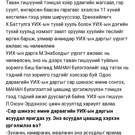
Таван гишүүний тэмцэл хоёр удаагийн жагсаал, гэр
суулт, өнгөрсөн баасан гарагаас эхэлсэн 11 хүний
өлсгөлөн гээд улам ширүүссээр, Ерөнхийлөгч
Х.Баттулга УИХ-ын тухай хууль болон УИХ-ын дэгийн
тухай хуульд нэмэлт заалт оруулах хуулийн төслийг
өргөн барьж, улмаар өнөөдөр УИХ-ын даргыг үүрэгт
ажлаас нь чөлөөллөө.
УИХ-ын дарга М.Энхболдыг үүрэгт ажлаас нь
чөлөөлсөн, энэ нь дээрх таван гишүүний туйлын
зорилго биш бөгөөд МАНАН бүлэглэлийг зад татах нь
тэдний гол зорилго гэдгийг хэлсээр буй. Одоо
дараагийн УИХ-ын даргыг сар шинээс өмнө сонгох,
МАНАН бүлэглэлтэй цаашид үргэлжлүүлэн тэмцэх
гээд тэдний ажил дуусаагүй байна. УИХ-ын гишүүн
Л.Оюун-Эрдэнээс цөөн асуултад хариулт авлаа.
-Сар шинээс өмнө дараагийн УИХ-ын даргын
асуудал яригдах уу. Энэ асуудал цаашид хэрхэн
үргэлжлэх вэ?
-Зунжин, намаржин, өвөлжин энэ асуудлыг ярилаа.