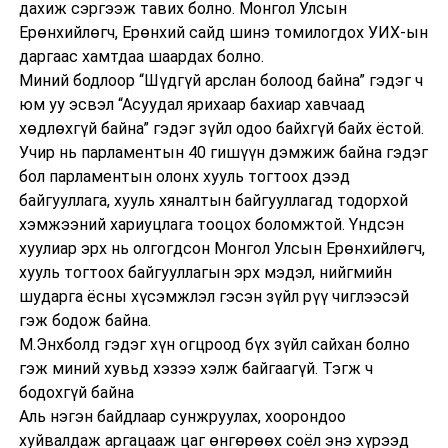
дахиж сэргээж тавих болно. Монгол Улсын
Ерөнхийлөгч, Ерөнхий сайд шинэ томилогдох УИХ-ын
даргаас хамтдаа шаардах болно.
Миний бодлоор “Шүдгүй арслан болоод байна” гэдэг ч
юм уу эсвэл “Асуудал ярихаар бахиар хавчаад
хөдлөхгүй байна” гэдэг зүйл одоо байхгүй байх ёстой.
Учир нь парламентын 40 гишүүн дэмжиж байна гэдэг
бол парламентын олонх хууль тогтоох дээд
байгууллага, хууль хяналтын байгууллагад тодорхой
хэмжээний хариуцлага тооцох боломжтой. Үндсэн
хуулиар эрх нь олгогдсон Монгол Улсын Ерөнхийлөгч,
хууль тогтоох байгууллагын эрх мэдэл, нийгмийн
шударга ёсны хүсэмжлэл гэсэн зүйл рүү чиглээсэй
гэж бодож байна.
М.Энхболд гэдэг хүн огцроод бүх зүйл сайхан болно
гэж миний хувьд хэзээ хэлж байгаагүй. Тэгж ч
бодохгүй байна
Аль нэгэн байдлаар сунжруулах, хоорондоо
хуйвалдаж аргацааж цаг өнгөрөөх соёл энэ хүрээд