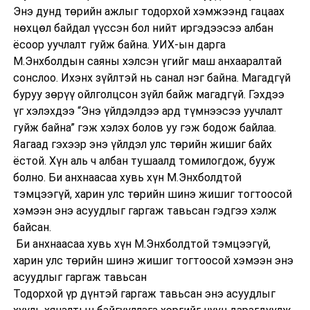
Энэ дунд төрийн ажлыг тодорхой хэмжээнд гацаах
нөхцөл байдал үүссэн бол нийт иргэдээсээ албан
ёсоор уучлалт гуйж байна. УИХ-ын дарга
М.Энхболдын саяны хэлсэн үгийг маш анхааралтай
сонслоо. Ихэнх зүйлтэй нь санал нэг байна. Магадгүй
буруу зөрүү ойлголцсон зүйл байж магадгүй. Гэхдээ
үг хэлэхдээ “Энэ үйлдэлдээ ард түмнээсээ уучлалт
гуйж байна” гэж хэлэх болов уу гэж бодож байлаа.
Яагаад гэхээр энэ үйлдэл улс төрийн жишиг байх
ёстой. Хүн аль ч албан тушаалд томилогдож, бууж
болно. Би анхнаасаа хувь хүн М.Энхболдтой
тэмцээгүй, харин улс төрийн шинэ жишиг тогтоосой
хэмээн энэ асуудлыг гаргаж тавьсан гэдгээ хэлж
байсан.
Би анхнаасаа хувь хүн М.Энхболдтой тэмцээгүй,
харин улс төрийн шинэ жишиг тогтоосой хэмээн энэ
асуудлыг гаргаж тавьсан
Тодорхой үр дүнтэй гаргаж тавьсан энэ асуудлыг