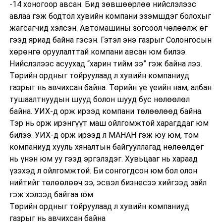
-14 хоногоор авсан. Бид зөвшөөрлөө нийслэлээс
авлаа гэж бодтол хувийн компани эзэмшдэг болохыг
жагсагчид хэлсэн. Автомашины зогсоол чөлөөлж өг
гээд яриад байна гэсэн. Гэтэл энэ газрыг Солонгосын
хөрөнгө оруулалттай компани авсан юм билээ.
Нийслэлээс асуухад “харин тийм ээ” гэж байна лээ.
Төрийн ордныг тойруулаад л хувийн компаниуд
газрыг нь авчихсан байна. Төрийн үе үеийн нам, албан
тушаалтнуудын шууд болон шууд бус нөлөөлөл
байна. УИХ-д орж ирээд компани төлөөлөөд байна.
Тэр нь орж ирэнгүүт маш ойлгомжтой харагддаг юм
билээ. УИХ-д орж ирээд л МАНАН гэж юу юм, том
компаниуд хууль хяналтын байгууллагад нөлөөлдөг
нь үнэн юм уу гээд эргэлздэг. Хувьцааг нь хараад
үзэхэд л ойлгомжтой. Би сонгогдсон юм бол олон
нийтийг төлөөлөөч ээ, эсвэл бизнесээ хийгээд зайл
гэж хэлээд байгаа юм.
Төрийн ордныг тойруулаад л хувийн компаниуд
газрыг нь авчихсан байна