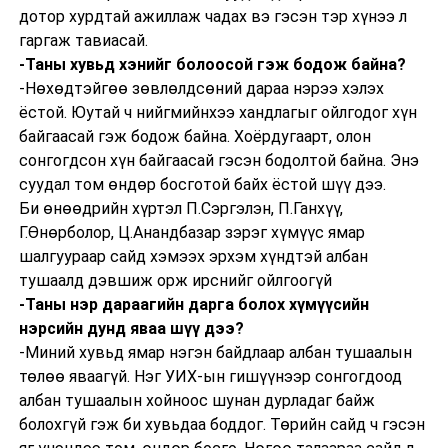
дотор хурдтай ажиллаж чадах вэ гэсэн тэр хүнээ л
гаргаж тавиасай.
-Таны хувьд хэнийг болоосой гэж бодож байна?
-Нөхөдтэйгөө зөвлөлдсөний дараа нэрээ хэлэх
ёстой. Юутай ч нийгмийнхээ хандлагыг ойлгодог хүн
байгаасай гэж бодож байна. Хоёрдугаарт, олон
сонгогдсон хүн байгаасай гэсэн бодолтой байна. Энэ
суудал том өндөр босготой байх ёстой шүү дээ.
Би өнөөдрийн хүртэл П.Сэргэлэн, П.Ганхүү,
Г.Өнөрболор, Ц.Анандбазар зэрэг хүмүүс ямар
шалгуураар сайд хэмээх эрхэм хүндтэй албан
тушаалд дэвшиж орж ирснийг ойлгоогүй
-Таны нэр дараагийн дарга болох хүмүүсийн
нэрсийн дунд яваа шүү дээ?
-Миний хувьд ямар нэгэн байдлаар албан тушаалын
төлөө яваагүй. Нэг УИХ-ын гишүүнээр сонгогдоод
албан тушаалын хойноос шунан дурладаг байж
болохгүй гэж би хувьдаа боддог. Төрийн сайд ч гэсэн