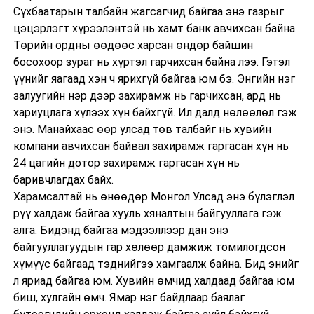
Сүхбаатарын талбайн жагсагчид байгаа энэ газрыг
цэцэрлэгт хүрээлэнтэй нь хамт банк авчихсан байна.
Төрийн ордны өөдөөс харсан өндөр байшин
босохоор зураг нь хүртэл гарчихсан байна лээ. Гэтэл
үүнийг яагаад хэн ч ярихгүй байгаа юм бэ. Энгийн нэг
залуугийн нэр дээр захирамж нь гарчихсан, ард нь
хариуцлага хүлээх хүн байхгүй. Ил далд нөлөөлөл гэж
энэ. Манайхаас өөр улсад төв талбайг нь хувийн
компани авчихсан байвал захирамж гаргасан хүн нь
24 цагийн дотор захирамж гаргасан хүн нь
баривчлагдах байх.
Харамсалтай нь өнөөдөр Монгол Улсад энэ бүлэглэл
рүү халдаж байгаа хууль хяналтын байгууллага гэж
алга. Бидэнд байгаа мэдээллээр дан энэ
байгууллагуудын гар хөлөөр дамжиж томилогдсон
хүмүүс байгаад тэднийгээ хамгаалж байна. Бид энийг
л яриад байгаа юм. Хувийн өмчид халдаад байгаа юм
биш, хулгайн өмч. Ямар нэг байдлаар баялаг