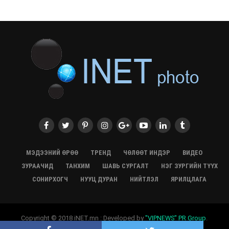
түүхэн байр хадгалагдаж байна
28/07/2026, 12:06
Монгол Улсад энэ оны эхний хагас жилд 417.6 мянган
жуулчин иржээ
28/07/2026, 12:04
ХӨВСГӨЛ Нутгийн зөвлөлөөс МУАЖ Д.Цэрэндарьзавт
2 өрөө байр олгоно
20/07/2026, 19:22
ХӨВСГӨЛ Нутгийн зөвлөлөөс МУАЖ Д.Цэрэндарьзавт
2 өрөө байр олгоно
20/07/2026, 19:21
Тажикистан Улсын Ерөнхийлөгч төрийн айлчлал
хийхээр хүрэлцэн ирлээ
МЭДЭЭНИЙ ӨРӨӨ
ТРЕНД
ЧӨЛӨӨТ ИНДЭР
ВИДЕО
20/07/2026, 19:19
ЗУРААЧИД
ТАНХИМ
ШАВЬ СУРГАЛТ
НЭГ ЗУРГИЙН ТҮҮХ
Испанийн шигшээ баг ДАШТ-д хоёр дахь удаагаа
СОНИРХОГЧ
НУУЦ ДУРАН
НИЙТЛЭЛ
ЯРИЛЦЛАГА
түрүүллээ
20/07/2026, 16:22
“Монгол бахархал-Адууны соёл” гэрэл зургийн
Copyright © 2018 iNET.mn : Developed by
"VIPNEWS" PR Group
.
үзэсгэлэн нээгдлээ
Developer:
Aureola