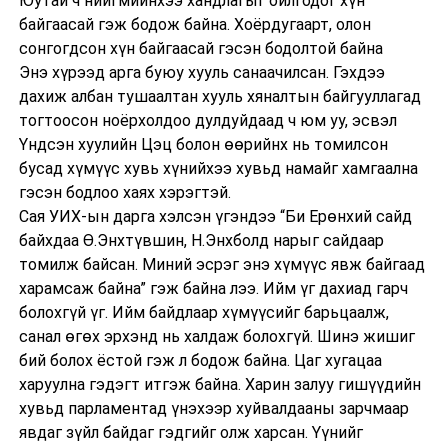
Юутай ч нийгмийнхээ хандлагыг ойлгодог хүн
байгаасай гэж бодож байна. Хоёрдугаарт, олон
сонгогдсон хүн байгаасай гэсэн бодолтой байна
Энэ хүрээд арга буюу хууль санаачилсан. Гэхдээ
дахиж албан тушаалтан хууль хяналтын байгууллагад
тогтоосон ноёрхолдоо дулдуйдаад ч юм уу, эсвэл
Үндсэн хуулийн Цэц болон өөрийнх нь томилсон
бусад хүмүүс хувь хүнийхээ хувьд намайг хамгаална
гэсэн бодлоо хаях хэрэгтэй.
Сая УИХ-ын дарга хэлсэн үгэндээ “Би Ерөнхий сайд
байхдаа Ө.Энхтүвшин, Н.Энхболд нарыг сайдаар
томилж байсан. Миний эсрэг энэ хүмүүс явж байгаад
харамсаж байна” гэж байна лээ. Ийм үг дахиад гарч
болохгүй үг. Ийм байдлаар хүмүүсийг барьцаалж,
санал өгөх эрхэнд нь халдаж болохгүй. Шинэ жишиг
бий болох ёстой гэж л бодож байна. Цаг хугацаа
харуулна гэдэгт итгэж байна. Харин залуу гишүүдийн
хувьд парламентад үнэхээр хуйвалдааны зарчмаар
явдаг зүйл байдаг гэдгийг олж харсан. Үүнийг