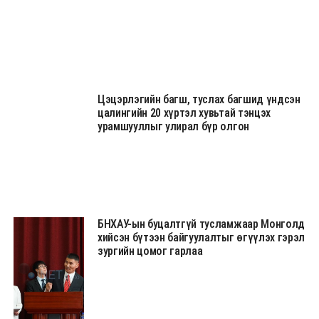
Цэцэрлэгийн багш, туслах багшид үндсэн
цалингийн 20 хүртэл хувьтай тэнцэх
урамшууллыг улирал бүр олгон
БНХАУ-ын буцалтгүй тусламжаар Монголд
хийсэн бүтээн байгуулалтыг өгүүлэх гэрэл
зургийн цомог гарлаа