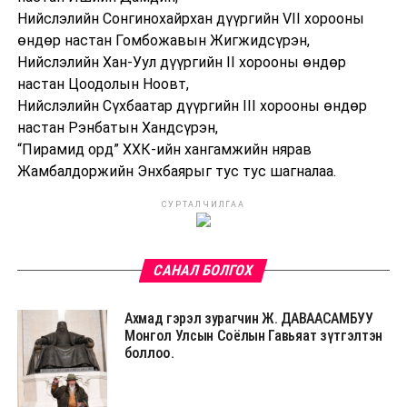
Нийслэлийн Сонгинохайрхан дүүргийн VII хорооны
өндөр настан Гомбожавын Жигжидсүрэн,
Нийслэлийн Хан-Уул дүүргийн II хорооны өндөр
настан Цоодолын Ноовт,
Нийслэлийн Сүхбаатар дүүргийн III хорооны өндөр
настан Рэнбатын Хандсүрэн,
“Пирамид орд” ХХК-ийн хангамжийн нярав
Жамбалдоржийн Энхбаярыг тус тус шагналаа.
СУРТАЛЧИЛГАА
САНАЛ БОЛГОХ
Aхмад гэрэл зурагчин Ж. ДАВААСАМБУУ
Монгол Улсын Соёлын Гавьяат зүтгэлтэн
боллоо.