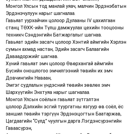
Монгол Улсын тод манлай уяач, малчин Эрдэнэбатын
Эрдэнэчулуун нарыг шагналаа.
Гавьяат уурхайчин цолоор Дулааны IV цахилгаан
станц ТӨХК-ийн Түлш дамжуулах цехийн тооцооны
техникч Сэндэнгийн Батжаргалыг шагнав.
Гавьяат эдийн засагч цолоор Хэнтий аймгийн Хэрлэн
сумын ахмад настан, Эдийн засагч Балаагийн
Даваадоржийг шагнав.
Хүний гавьяат эмч цолоор Өвөрхангай аймгийн
Бүсийн оношлогоо эмчилгээний төвийн их эмч
Довчингийн Наваан,
Эмгэг судлалын үндэсний төвийн зөвлөх эмч
Шархүүгийн Энхтуяа нарыг шагналаа.
Монгол Улсын соёлын гавьяат зүтгэлтэн
цолоор Дэлхийн эсгий туургатны язгуур өв соёл, ёс
заншил төвийн тэргүүн Эрдэнэцогтын Баатаржав,
Цагдаагийн “Сүлд” чуулгын дарга Лэгдэнсүрэнгийн
Гаваасүрэн,