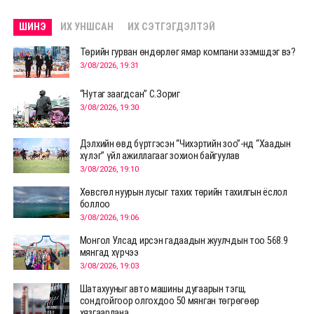
ШИНЭ
ИХ УНШСАН
ИХ СЭТГЭГДЭЛТЭЙ
Төрийн гурван өндөрлөг ямар компани эзэмшдэг вэ?
3/08/2026, 19:31
“Нутаг заагдсан” С.Зориг
3/08/2026, 19:30
Дэлхийн өвд бүртгэсэн “Чихэртийн зоо”-нд “Хаадын
хүлэг” үйл ажиллагааг зохион байгуулав
3/08/2026, 19:10
Хөвсгөл нуурын лусыг тахих төрийн тахилгын ёслол
боллоо
3/08/2026, 19:06
Монгол Улсад ирсэн гадаадын жуулчдын тоо 568.9
мянгад хүрчээ
3/08/2026, 19:03
Шатахууныг авто машины дугаарын тэгш,
сондгойгоор олгохдоо 50 мянган төгрөгөөр
хязгаарлана