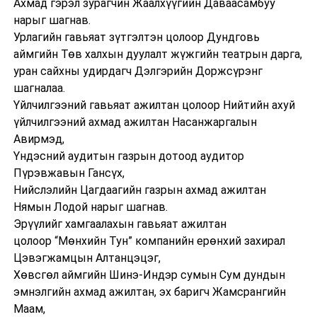
Ахмад гэрэл зурагчин Жаалхүүгийн Даваасамбуу
нарыг шагнав.
Урлагийн гавьяат зүтгэлтэн цолоор Дундговь
аймгийн Төв халхын дуулалт жүжгийн театрын дарга,
уран сайхны удирдагч Дэлгэрийн Доржсүрэнг
шагналаа.
Үйлчилгээний гавьяат ажилтан цолоор Нийтийн ахуй
үйлчилгээний ахмад ажилтан Насанжаргалын
Авирмэд,
Үндэсний аудитын газрын дотоод аудитор
Пүрэвжавын Гансүх,
Нийслэлийн Цагдаагийн газрын ахмад ажилтан
Нямын Лодой нарыг шагнав.
Эрүүлийг хамгаалахын гавьяат ажилтан
цолоор “Мөнхийн Тун” компанийн ерөнхий захирал
Цэвэгжамцын Алтанцэцэг,
Хөвсгөл аймгийн Шинэ-Индэр сумын Сум дундын
эмнэлгийн ахмад ажилтан, эх баригч Жамсрангийн
Маам,