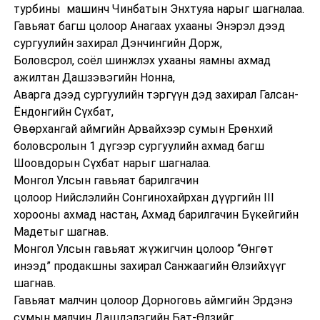
турбины машинч Чинбатын Энхтуяа нарыг шагналаа.
Гавьяат багш цолоор Анагаах ухааны Энэрэл дээд
сургуулийн захирал Дэнчингийн Дорж,
Боловсрол, соёл шинжлэх ухааны яамны ахмад
ажилтан Дашзэвэгийн Нонна,
Аварга дээд сургуулийн тэргүүн дэд захирал Галсан-
Ёндонгийн Сүхбат,
Өвөрхангай аймгийн Арвайхээр сумын Ерөнхий
боловсролын 1 дүгээр сургуулийн ахмад багш
Шоовдорын Сүхбат нарыг шагналаа.
Монгол Улсын гавьяат барилгачин
цолоор Нийслэлийн Сонгинохайрхан дүүргийн III
хорооны ахмад настан, Ахмад барилгачин Бүкейгийн
Мадетыг шагнав.
Монгол Улсын гавьяат жүжигчин цолоор “Өнгөт
инээд” продакшны захирал Санжаагийн Өлзийхүүг
шагнав.
Гавьяат малчин цолоор Дорноговь аймгийн Эрдэнэ
сумын малчин Дашдэлэгийн Бат-Өлзийг,