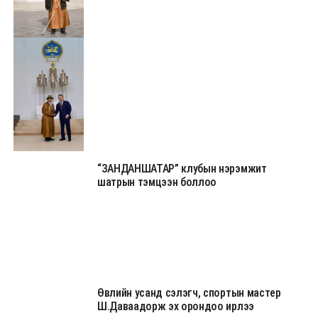
“ЗАНДАНШАТАР” клубын нэрэмжит
шатрын тэмцээн боллоо
Өвлийн усанд сэлэгч, спортын мастер
Ш.Даваадорж эх орондоо ирлээ