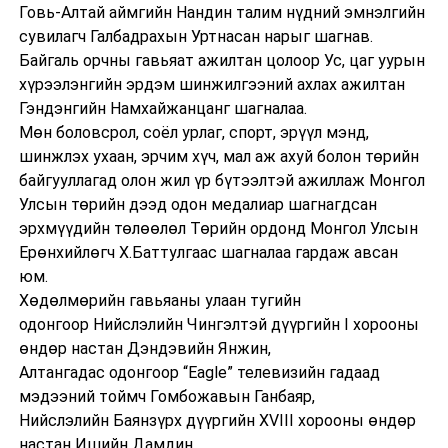
Говь-Алтай аймгийн Нандин талим нүдний эмнэлгийн
сувилагч Галбадрахын Уртнасан нарыг шагнав.
Байгаль орчны гавьяат ажилтан цолоор Ус, цаг уурын
хүрээлэнгийн эрдэм шинжилгээний ахлах ажилтан
Гэндэнгийн Намхайжанцанг шагналаа.
Мөн боловсрол, соёл урлаг, спорт, эрүүл мэнд,
шинжлэх ухаан, эрчим хүч, мал аж ахуй болон төрийн
байгууллагад олон жил үр бүтээлтэй ажиллаж Монгол
Улсын төрийн дээд одон медалиар шагнагдсан
эрхмүүдийн төлөөлөл Төрийн ордонд Монгол Улсын
Ерөнхийлөгч Х.Баттулгаас шагналаа гардаж авсан
юм.
Хөдөлмөрийн гавьяаны улаан тугийн
одонгоор Нийслэлийн Чингэлтэй дүүргийн I хорооны
өндөр настан Дэндэвийн Янжин,
Алтангадас одонгоор “Eagle” телевизийн гадаад
мэдээний тоймч Гомбожавын Ганбаяр,
Нийслэлийн Баянзүрх дүүргийн XVIII хорооны өндөр
настан Ишийн Дамдин,