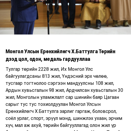
Монгол Улсын Ерөнхийлөгч Х.Баттулга Төрийн
дээд цол, одон, медаль гардууллаа
Тулгар төрийн 2228 жил, Их Монгол Улс
байгуулагдсаны 813 жил, Үндэсний эрх чөлөө,
тусгаар тогтнолоо сэргээн мандуулсны 108 жил,
Ардын хувьсгалын 98 жил, Ардчилсан хувьсгалын 30
жил, Монголын уламжлалт сар шинийн баяр Цагаан
сарыг тус тус тохиолдуулан Монгол Улсын
Ерөнхийлөгч Х.Баттулга зарлиг гаргаж, боловсрол,
соёл урлаг, спорт, эрүүл мэнд, шинжлэх ухаан, эрчим
хүч, мал аж ахуй, төрийн байгууллагад олон жил үр