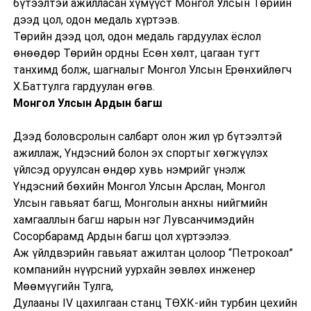
бүтээлтэй ажилласан хүмүүст Монгол Улсын Төрийн
дээд цол, одон медаль хүртээв.
Төрийн дээд цол, одон медаль гардуулах ёслол
өнөөдөр Төрийн ордны Есөн хөлт, цагаан тугт
танхимд болж, шагналыг Монгол Улсын Ерөнхийлөгч
Х.Баттулга гардуулан өгөв.
Монгол Улсын Ардын багш
Дээд боловсролын салбарт олон жил үр бүтээлтэй
ажиллаж, Үндэсний болон эх спортыг хөгжүүлэх
үйлсэд оруулсан өндөр хувь нэмрийг үнэлж
Үндэсний бөхийн Монгол Улсын Арслан, Монгол
Улсын гавьяат багш, Монголын анхны нийгмийн
хамгааллын багш нарын нэг Лувсанчимэдийн
Сосорбарамд Ардын багш цол хүртээлээ.
Аж үйлдвэрийн гавьяат ажилтан цолоор “Петрокоал”
компанийн нүүрсний уурхайн зөвлөх инженер
Мөөмүүгийн Тулга,
Дулааны IV цахилгаан станц ТӨХК-ийн турбин цехийн