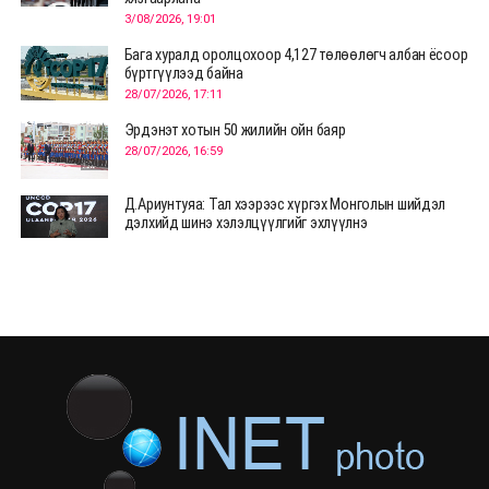
3/08/2026, 19:01
Бага хуралд оролцохоор 4,127 төлөөлөгч албан ёсоор
бүртгүүлээд байна
28/07/2026, 17:11
Эрдэнэт хотын 50 жилийн ойн баяр
28/07/2026, 16:59
Д.Ариунтуяа: Тал хээрээс хүргэх Монголын шийдэл
дэлхийд шинэ хэлэлцүүлгийг эхлүүлнэ
28/07/2026, 12:09
СЭЛЭНГЭ: МОНЦАМЭ-гийн анхны мэдээ дамжуулсан
түүхэн байр хадгалагдаж байна
28/07/2026, 12:06
Монгол Улсад энэ оны эхний хагас жилд 417.6 мянган
жуулчин иржээ
28/07/2026, 12:04
ХӨВСГӨЛ Нутгийн зөвлөлөөс МУАЖ Д.Цэрэндарьзавт
2 өрөө байр олгоно
20/07/2026, 19:22