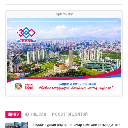
Сурталчилгаа
ШИНЭ
ИХ УНШСАН
ИХ СЭТГЭГДЭЛТЭЙ
Төрийн гурван өндөрлөг ямар компани эзэмшдэг вэ?