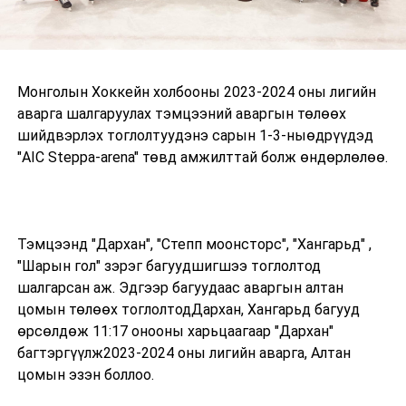
Монголын Хоккейн холбооны 2023-2024 оны лигийн
аварга шалгаруулах тэмцээний аваргын төлөөх
шийдвэрлэх тоглолтуудэнэ сарын 1-3-ныөдрүүдэд
"AIC Steppa-arena" төвд амжилттай болж өндөрлөлөө.
Тэмцээнд "Дархан", "Степп моонсторс", "Хангарьд" ,
"Шарын гол" зэрэг багуудшигшээ тоглолтод
шалгарсан аж. Эдгээр багуудаас аваргын алтан
цомын төлөөх тоглолтодДархан, Хангарьд багууд
өрсөлдөж 11:17 онооны харьцаагаар "Дархан"
багтэргүүлж2023-2024 оны лигийн аварга, Алтан
цомын эзэн боллоо.