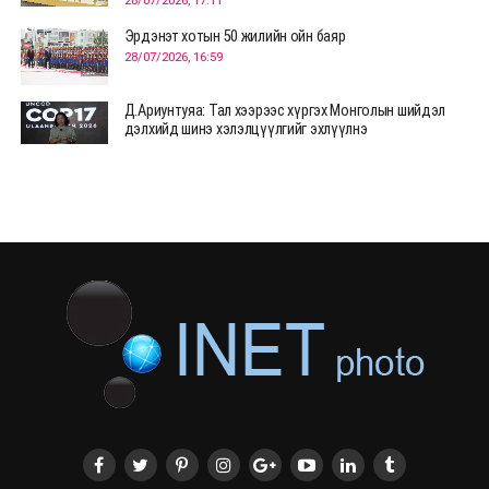
28/07/2026, 17:11
Эрдэнэт хотын 50 жилийн ойн баяр
28/07/2026, 16:59
Д.Ариунтуяа: Тал хээрээс хүргэх Монголын шийдэл
дэлхийд шинэ хэлэлцүүлгийг эхлүүлнэ
28/07/2026, 12:09
СЭЛЭНГЭ: МОНЦАМЭ-гийн анхны мэдээ дамжуулсан
түүхэн байр хадгалагдаж байна
28/07/2026, 12:06
Монгол Улсад энэ оны эхний хагас жилд 417.6 мянган
жуулчин иржээ
28/07/2026, 12:04
ХӨВСГӨЛ Нутгийн зөвлөлөөс МУАЖ Д.Цэрэндарьзавт
2 өрөө байр олгоно
20/07/2026, 19:22
ХӨВСГӨЛ Нутгийн зөвлөлөөс МУАЖ Д.Цэрэндарьзавт
2 өрөө байр олгоно
20/07/2026, 19:21