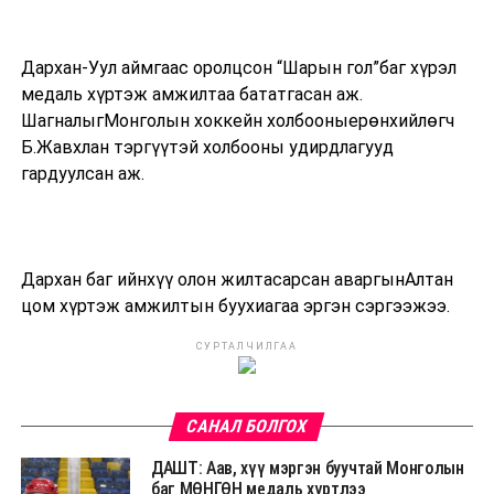
Дархан-Уул аймгаас оролцсон “Шарын гол”баг хүрэл
медаль хүртэж амжилтаа бататгасан аж.
ШагналыгМонголын хоккейн холбооныерөнхийлөгч
Б.Жавхлан тэргүүтэй холбооны удирдлагууд
гардуулсан аж.
Дархан баг ийнхүү олон жилтасарсан аваргынАлтан
цом хүртэж амжилтын буухиагаа эргэн сэргээжээ.
СУРТАЛЧИЛГАА
САНАЛ БОЛГОХ
ДАШТ: Аав, хүү мэргэн буучтай Монголын
баг МӨНГӨН медаль хүртлээ