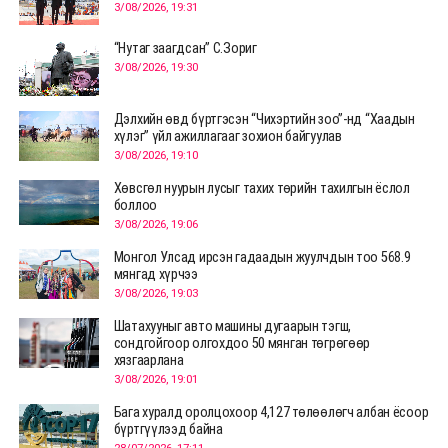
3/08/2026, 19:31
“Нутаг заагдсан” С.Зориг
3/08/2026, 19:30
Дэлхийн өвд бүртгэсэн “Чихэртийн зоо”-нд “Хаадын
хүлэг” үйл ажиллагааг зохион байгуулав
3/08/2026, 19:10
Хөвсгөл нуурын лусыг тахих төрийн тахилгын ёслол
боллоо
3/08/2026, 19:06
Монгол Улсад ирсэн гадаадын жуулчдын тоо 568.9
мянгад хүрчээ
3/08/2026, 19:03
Шатахууныг авто машины дугаарын тэгш,
сондгойгоор олгохдоо 50 мянган төгрөгөөр
хязгаарлана
3/08/2026, 19:01
Бага хуралд оролцохоор 4,127 төлөөлөгч албан ёсоор
бүртгүүлээд байна