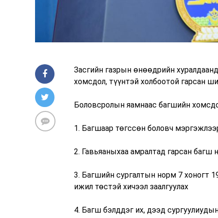
Засгийн газрын өнөөдрийн хуралдаанд
хомсдол, түүнтэй холбоотой гарсан ши
Боловсролын яамнаас багшийн хомсдол
1. Багшаар төгссөн боловч мэргэжлээ
2. Гавьяаныхаа амралтад гарсан багш 
3. Багшийн сургалтын норм 7 хоногт 19
ижил төстэй хичээл заалгуулах
4. Багш бэлддэг их, дээд сургуулиу