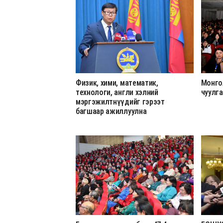
Физик, хими, математик,
Монго
технологи, англи хэлний
чуулг
мэргэжилтнүүдийг гэрээт
багшаар ажиллуулна