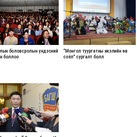
лын боловсролын үндэсний
“Монгол туургатны икэлийн өв
ан боллоо
соёл” сургалт болл