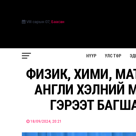
VIII сарын 07
,
Баасан
НҮҮР
УЛС ТӨР
ЭД
ФИЗИК, ХИМИ, МА
АНГЛИ ХЭЛНИЙ 
ГЭРЭЭТ БАГШ
18/09/2024, 20:21