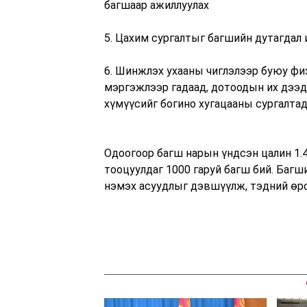
багшаар ажиллуулах
5. Цахим сургалтыг багшийн дутагдал 
6. Шинжлэх ухааны чиглэлээр буюу физи
мэргэжлээр гадаад, дотоодын их дээд
хүмүүсийг богино хугацааны сургалтад
Одоогоор багш нарын үндсэн цалин 1.4
тооцуулдаг 1000 гаруй багш бий. Багш
нэмэх асуудлыг дэвшүүлж, тэдний өрс