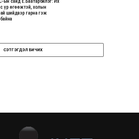
-ын сайд Ё.Баатарбилэг: Их
ас үр өгөөжтэй, холын
тай шийдвэр гарна гэж
 байна
СЭТГЭГДЭЛ БИЧИХ