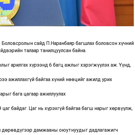
 Боловсролын сайд П.Наранбаяр багшлах боловсон хүчний
йдвэрийн талаар танилцуулсан байна.
ыг арилгах хүрээнд 6 багц ажлыг хэрэгжүүлэх аж. Үүнд,
рээ ажиллахгүй байгаа хүний нөөцийг ажилд урих
нарыг бага цагаар ажиллуулах
 цаг байдаг. Цаг нь хүрэхгүй байгаа багш нарыг хөрвүүлж,
дын дөрөвдүгээр дамжааны оюутнуудыг дадлагажигч