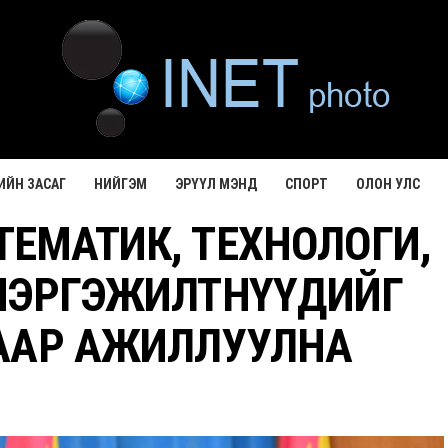
ИЙН ЗАСАГ
НИЙГЭМ
ЭРҮҮЛ МЭНД
СПОРТ
ОЛОН УЛС
ТЕМАТИК, ТЕХНОЛОГИ,
МЭРГЭЖИЛТНҮҮДИЙГ
ААР АЖИЛЛУУЛНА