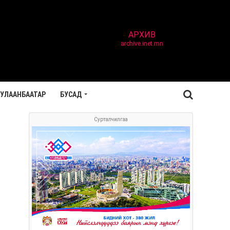
АРХИВ
archive.inet.mn
УЛААНБААТАР
БУСАД
Сурталчилгаа