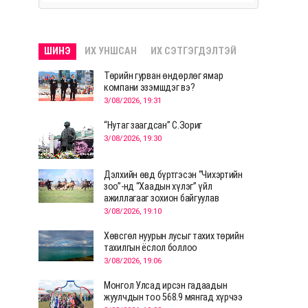
ШИНЭ
ИХ УНШСАН
ИХ СЭТГЭГДЭЛТЭЙ
Төрийн гурван өндөрлөг ямар
компани эзэмшдэг вэ?
3/08/2026, 19:31
“Нутаг заагдсан” С.Зориг
3/08/2026, 19:30
Дэлхийн өвд бүртгэсэн “Чихэртийн
зоо”-нд “Хаадын хүлэг” үйл
ажиллагааг зохион байгуулав
3/08/2026, 19:10
Хөвсгөл нуурын лусыг тахих төрийн
тахилгын ёслол боллоо
3/08/2026, 19:06
Монгол Улсад ирсэн гадаадын
жуулчдын тоо 568.9 мянгад хүрчээ