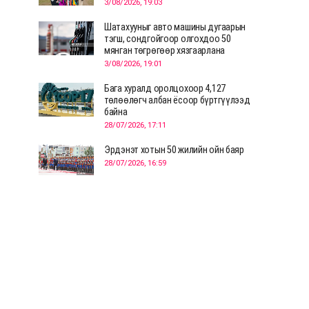
3/08/2026, 19:03
Шатахууныг авто машины дугаарын
тэгш, сондгойгоор олгохдоо 50
мянган төгрөгөөр хязгаарлана
3/08/2026, 19:01
Бага хуралд оролцохоор 4,127
төлөөлөгч албан ёсоор бүртгүүлээд
байна
28/07/2026, 17:11
Эрдэнэт хотын 50 жилийн ойн баяр
28/07/2026, 16:59
Д.Ариунтуяа: Тал хээрээс хүргэх
Монголын шийдэл дэлхийд шинэ
хэлэлцүүлгийг эхлүүлнэ
28/07/2026, 12:09
СЭЛЭНГЭ: МОНЦАМЭ-гийн анхны
мэдээ дамжуулсан түүхэн байр
хадгалагдаж байна
28/07/2026, 12:06