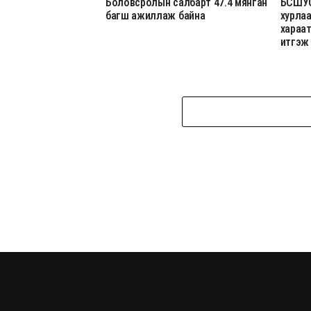
Боловсролын салбарт 47.4 мянган
БСШУС
багш ажиллаж байна
хурла
хараа
итгэж