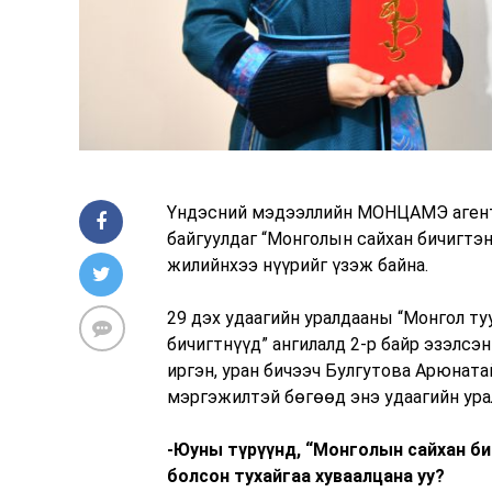
Үндэсний мэдээллийн МОНЦАМЭ агентл
байгуулдаг “Монголын сайхан бичигтэн
жилийнхээ нүүрийг үзэж байна.
29 дэх удаагийн уралдааны “Монгол ту
бичигтнүүд” ангилалд 2-р байр эзэлс
иргэн, уран бичээч Булгутова Арюнат
мэргэжилтэй бөгөөд энэ удаагийн ура
-Юуны түрүүнд, “Монголын сайхан би
болсон тухайгаа хуваалцана уу?