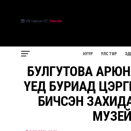
VIII сарын 07
,
Баасан
НҮҮР
УЛС ТӨР
ЭД
БУЛГУТОВА АРЮНА
ҮЕД БУРИАД ЦЭРГ
БИЧСЭН ЗАХИД
МУЗЕЙ