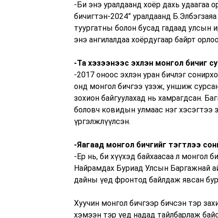
-Би энэ уралдаанд хоёр дахь удаагаа 
бичигтэн-2024” уралдаанд Б.Элбэгзая
туургатны болон бусад гадаад улсын и
энэ ангилалдаа хоёрдугаар байрт орлоо
-Та хэзээнээс эхлэн монгол бичиг с
-2017 оноос эхлэн уран бичлэг сонирх
онд монгол бичгээ үзэж, уншиж сурсан
зохион байгуулахад нь хамрагдсан. Ба
боловч ковидын улмаас нэг хэсэгтээ з
үргэлжлүүлсэн.
-Яагаад монгол бичгийг тэгтлээ сон
-Ер нь, би хүүхэд байхаасаа л монгол 
Найрамдах Буриад Улсын Баргажнай ай
дайны үед фронтод байлдаж явсан бур
Хуучин монгол бичгээр бичсэн тэр зах
хэмээн тэр үед надад тайлбарлаж байс