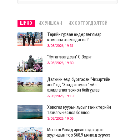
ШИНЭ
ИХ УНШСАН
ИХ СЭТГЭГДЭЛТЭЙ
Төрийн гурван өндөрлөг ямар
компани эзэмшдэг вэ?
3/08/2026, 19:31
“Нутаг заагдсан” С.Зориг
3/08/2026, 19:30
Дэлхийн өвд бүртгэсэн “Чихэртийн
зоо”-нд “Хаадын хүлэг” үйл
ажиллагааг зохион байгуулав
3/08/2026, 19:10
Хөвсгөл нуурын лусыг тахих төрийн
тахилгын ёслол боллоо
3/08/2026, 19:06
Монгол Улсад ирсэн гадаадын
жуулчдын тоо 568.9 мянгад хүрчээ