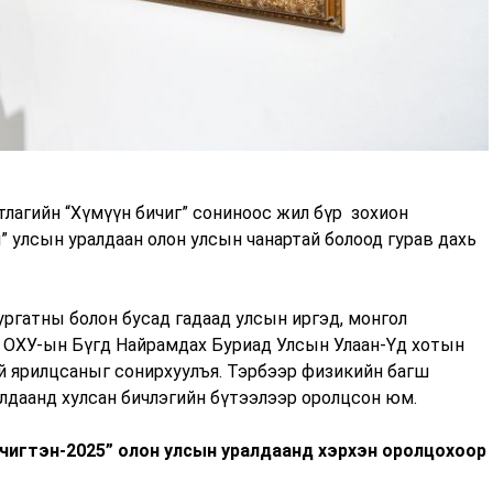
агийн “Хүмүүн бичиг” сониноос жил бүр зохион
” улсын уралдаан олон улсын чанартай болоод гурав дахь
ургатны болон бусад гадаад улсын иргэд, монгол
эн ОХУ-ын Бүгд Найрамдах Буриад Улсын Улаан-Үд хотын
ай ярилцсаныг сонирхуулъя. Тэрбээр физикийн багш
лдаанд хулсан бичлэгийн бүтээлээр оролцсон юм.
чигтэн-2025” олон улсын уралдаанд хэрхэн оролцохоор