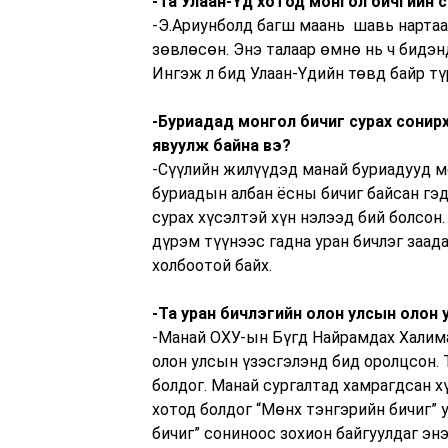
-Та Улаан-Үд хотод монгол бичгийн 
-Э.Ариунболд багш маань шавь нартаа
зөвлөсөн. Энэ талаар өмнө нь ч бидэнд
Ингэж л бид Улаан-Үдийн төвд байр тү
-Буриадад монгол бичиг сурах сонирх
явуулж байна вэ?
-Сүүлийн жилүүдэд манай буриадууд мо
буриадын албан ёсны бичиг байсан гэд
сурах хүсэлтэй хүн нэлээд бий болсон.
дүрэм түүнээс гадна уран бичлэг заад
холбоотой байх.
-Та уран бичлэгийн олон улсын олон
-Манай ОХУ-ын Бүгд Найрамдах Халима
олон улсын үзэсгэлэнд бид оролцсон. 
болдог. Манай сургалтад хамрагдсан х
хотод болдог “Мөнх тэнгэрийн бичиг”
бичиг” сониноос зохион байгуулдаг энэ