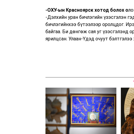
-ОХУ-ын Красноярск хотод болох о
ло
-Дэлхийн уран бичлэгийн үзэсгэлэн гэд
бичлэгийнхээ бүтээлээр оролцдог. Ир
байгаа. Би дөнгөж сая уг үзэсгэлэнд 
ярилцсан. Улаан-Үдэд очуут бэлтгэлээ 