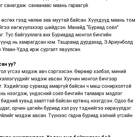
г санагдаж санаанаас маань гараагүй.
 өсгөх гээд чөлөө зав муутай байсан. Хүүхдүүд маань том
ийгээ хөгжүүлэхээр шийдсэн. Манайд “Буриад соёл”
г. Тус байгууллага анх Буриадад монгол бичгийн
түүнд нь хамрагдсан юм. Ташрамд дурдахад, Э.Ариунболд
 Улаан-Үдэд ирж сургалт явуулсан.
сан уу?
гол үгсээ мэдэж авч сэргээсэн. Өөрөөр хэлбэл, миний
хэллэгүүдийг мэдэж авсан. Хуучин монгол бичгээр
г. Хэдийгээр сурахад амаргүй байсан ч маш сонирхолтой
ань нээгдэж, үндэсний соёл бичгийн талааарх мэдлэг
д бидний хувьд хаалттай байсан ертөнц нээгдсэн. Одоо би
даг, орчин цагийн буриад хэл рүү тэднийгээ хөрвүүлдэг.
үйлийг мэдэж авсан. Түүнээс гадна буриад хэлний үгсийн