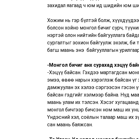
захидал яагаад ч юм ид шидийн юм ши
Хожим нь гэр бүлтэй болж, хүүхдүүдээ
болсон хойно монгол бичиг сурч, түүн
нэртэй олон нийтийн байгууллага байда
сургалтыг зохион байгуулж эхэлж, би 
багш маань энэ байгууллагын урилгаар
-Монгол бичиг анх сурахад хэцүү бай
-Хэцүү байсан. Гэхдээ мартагдсан мон
эмээ, өвөө нарын хэрэглэж байсан үг 
дамжуулан эх хэлээ сэргээсэн гэсэн ү
байсан гэдгийг хэлмээр байна. Нүд ма
маань улам их тэлсэн. Хэсэг хугацаан
монгол бичгээр бичсэн ном маш их унш
Үндэсний хэл, соёлын талаар маш их з
сан маань баяжсан.