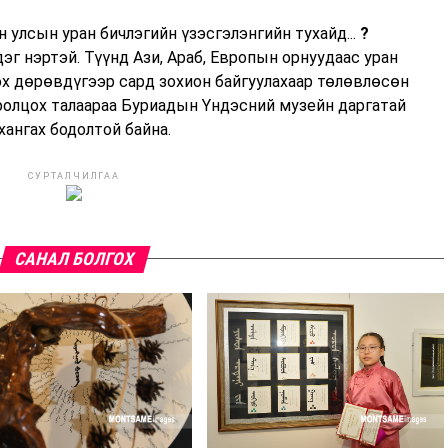
н улсын уран бичлэгийн үзэсгэлэнгийн тухайд...
?
эг нэртэй. Түүнд Ази, Араб, Европын орнуудаас уран
эх дөрөвдүгээр сард зохион байгуулахаар төлөвлөсөн
оролцох талаараа Буриадын Үндэсний музейн даргатай
хангах бодолтой байна.
СУРТАЛЧИЛГАА
САНАЛ БОЛГОХ