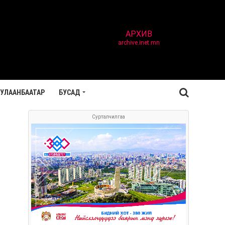
АРХИВ
archive.inet.mn
УЛААНБААТАР
БУСАД
Сурталчилгаа