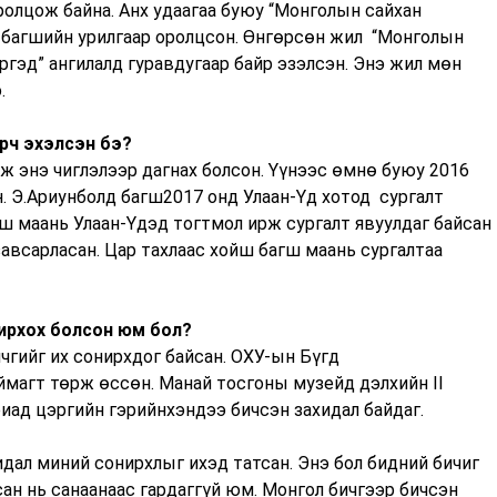
оролцож байна. Анх удаагаа буюу “Монголын сайхан
а багшийн урилгаар оролцсон. Өнгөрсөн жил “Монголын
ргэд” ангилалд гуравдугаар байр эзэлсэн. Энэ жил мөн
.
урч эхэлсэн бэ?
ож энэ чиглэлээр дагнах болсон. Үүнээс өмнө буюу 2016
. Э.Ариунболд багш2017 онд Улаан-Үд хотод сургалт
гш маань Улаан-Үдэд тогтмол ирж сургалт явуулдаг байсан
авсарласан. Цар тахлаас хойш багш маань сургалтаа
ирхох болсон юм бол?
бичгийг их сонирхдог байсан. ОХУ-ын Бүгд
магт төрж өссөн. Манай тосгоны музейд дэлхийн II
иад цэргийн гэрийнхэндээ бичсэн захидал байдаг.
идал миний сонирхлыг ихэд татсан. Энэ бол бидний бичиг
ан нь санаанаас гардаггүй юм. Монгол бичгээр бичсэн