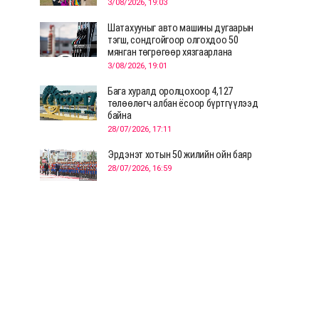
3/08/2026, 19:03
Шатахууныг авто машины дугаарын
тэгш, сондгойгоор олгохдоо 50
мянган төгрөгөөр хязгаарлана
3/08/2026, 19:01
Бага хуралд оролцохоор 4,127
төлөөлөгч албан ёсоор бүртгүүлээд
байна
28/07/2026, 17:11
Эрдэнэт хотын 50 жилийн ойн баяр
28/07/2026, 16:59
Д.Ариунтуяа: Тал хээрээс хүргэх
Монголын шийдэл дэлхийд шинэ
хэлэлцүүлгийг эхлүүлнэ
28/07/2026, 12:09
СЭЛЭНГЭ: МОНЦАМЭ-гийн анхны
мэдээ дамжуулсан түүхэн байр
хадгалагдаж байна
28/07/2026, 12:06