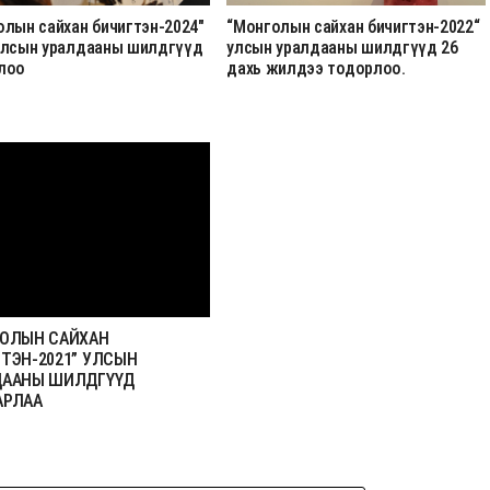
олын сайхан бичигтэн-2024"
“Монголын сайхан бичигтэн-2022“
улсын уралдааны шилдгүүд
улсын уралдааны шилдгүүд 26
лоо
дахь жилдээ тодорлоо.
ГОЛЫН САЙХАН
ТЭН-2021” УЛСЫН
ДААНЫ ШИЛДГҮҮД
АРЛАА