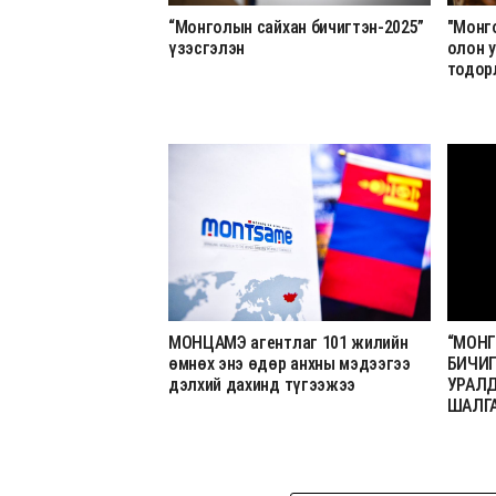
“Монголын сайхан бичигтэн-2025”
"Монг
үзэсгэлэн
олон 
тодор
МОНЦАМЭ агентлаг 101 жилийн
“МОН
өмнөх энэ өдөр анхны мэдээгээ
БИЧИГ
дэлхий дахинд түгээжээ
УРАЛ
ШАЛГ