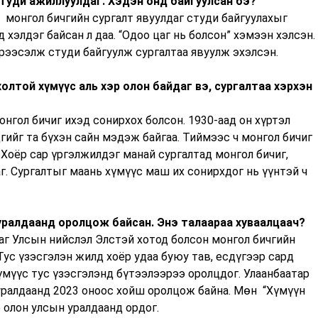
студи ажиллуулдаг. Хэдэн онд байгуулсан бэ?
 монгол бичгийн сургалт явуулдаг студи байгуулахыг
 хэлдэг байсан л даа. “Одоо цаг нь болсон” хэмээн хэлсэн.
рээсэлж студи байгуулж сургалтаа явуулж эхэлсэн.
олтой хүмүүс аль хэр олон байдаг вэ, сургалтаа хэрхэн
нгол бичиг ихэд сонирхох болсон. 1930-аад он хүртэл
гийг та бүхэн сайн мэдэж байгаа. Тиймээс ч монгол бичиг
 Хоёр сар үргэлжилдэг манай сургалтад монгол бичиг,
аг. Сургалтыг маань хүмүүс маш их сонирхдог нь үүнтэй ч
 уралдаанд оролцож байсан. Энэ талаараа хуваалцаач?
г Улсын нийслэл Элстэй хотод болсон монгол бичгийн
Тус үзэсгэлэн жилд хоёр удаа буюу тав, есдүгээр сард
үмүүс тус үзэсгэлэнд бүтээлээрээ оролцдог. Улаанбаатар
 уралдаанд 2023 оноос хойш оролцож байна. Мөн “Хүмүүн
 олон улсын уралдаанд ордог.