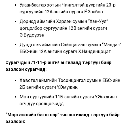
Улаанбаатар хотын Чингэлтэй дүүргийн 23-р
сургуулийн 12А ангийн сурагч Ё.Золбоо
Дорнод аймгийн Хэрлэн сумын “Хан-Уул”
цогцолбор сургуулийн 12В ангийн сурагч
Э.Будсүрэн
Дундговь аймгийн Сайнцагаан сумын “Мандал”
ЕБС-ийн 12А ангийн сурагч Х.Нандинцэцэг.
Сурагчдын /1-11-р анги/ ангилалд тэргүүн байр
эзэлсэн сурагчид:
Хөвсгөл аймгийн Тосонцэнгэл сумын ЕБС-ийн
2Б ангийн сурагч Ү.Эмүжин,
Мөн сургуулийн 11Б ангийн сурагч Ү.Энхжин /
эгч дүү оролцогчид/,
“Мэргэжлийн багш нар”-ын ангилалд тэргүүн байр
эзэлсэн: