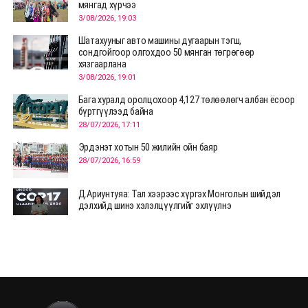
мянгад хүрчээ
3/08/2026, 19:03
Шатахууныг авто машины дугаарын тэгш,
сондгойгоор олгохдоо 50 мянган төгрөгөөр
хязгаарлана
3/08/2026, 19:01
Бага хуралд оролцохоор 4,127 төлөөлөгч албан ёсоор
бүртгүүлээд байна
28/07/2026, 17:11
Эрдэнэт хотын 50 жилийн ойн баяр
28/07/2026, 16:59
Д.Ариунтуяа: Тал хээрээс хүргэх Монголын шийдэл
дэлхийд шинэ хэлэлцүүлгийг эхлүүлнэ
28/07/2026, 12:09
СЭЛЭНГЭ: МОНЦАМЭ-гийн анхны мэдээ дамжуулсан
түүхэн байр хадгалагдаж байна
28/07/2026, 12:06
Монгол Улсад энэ оны эхний хагас жилд 417.6 мянган
жуулчин иржээ