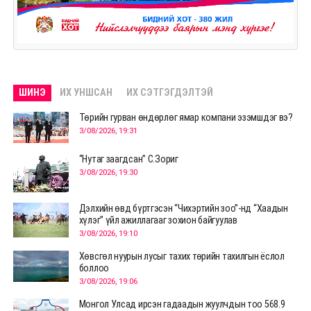
ШИНЭ
ИХ УНШСАН
ИХ СЭТГЭГДЭЛТЭЙ
Төрийн гурван өндөрлөг ямар компани эзэмшдэг вэ?
3/08/2026, 19:31
“Нутаг заагдсан” С.Зориг
3/08/2026, 19:30
Дэлхийн өвд бүртгэсэн “Чихэртийн зоо”-нд “Хаадын
хүлэг” үйл ажиллагааг зохион байгуулав
3/08/2026, 19:10
Хөвсгөл нуурын лусыг тахих төрийн тахилгын ёслол
боллоо
3/08/2026, 19:06
Монгол Улсад ирсэн гадаадын жуулчдын тоо 568.9