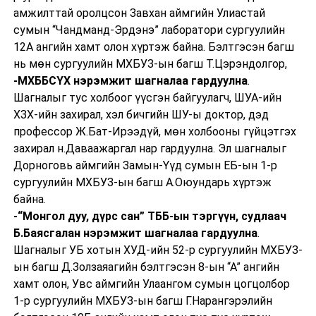
амжилттай оролцсон Завхан аймгийн Улиастай
сумын “Чандманд-Эрдэнэ” лаборатори сургуулийн
12А ангийн хамт олон хүртэж байна. Бэлтгэсэн багш
нь мөн сургуулийн МХБУЗ-ын багш Т.Цэрэндолгор,
-МХББСҮХ нэрэмжит шагналаа гардуулна
.
Шагналыг тус холбоог үүсгэн байгуулагч, ШУА-ийн
ХЗХ-ийн захирал, хэл бичгийн ШУ-ы доктор, дэд
профессор Ж.Бат-Ирээдүй, мөн холбооны гүйцэтгэх
захирал н.Даваажаргал нар гардуулна. Эл шагналыг
Дорноговь аймгийн Замын-Үүд сумын ЕБ-ын 1-р
сургуулийн МХБУЗ-ын багш А.Оюундарь хүртэж
байна.
-“Монгол дуу, дүрс сан” ТББ-ын тэргүүн, судлаач
Б.Баясгалан нэрэмжит шагналаа гардуулна
.
Шагналыг УБ хотын ХУД-ийн 52-р сургуулийн МХБУЗ-
ын багш Д.Золзаяагийн бэлтгэсэн 8-ын “А” ангийн
хамт олон, Увс аймгийн Улаангом сумын цогцолбор
1-р сургуулийн МХБУЗ-ын багш Г.Нарангэрэлийн