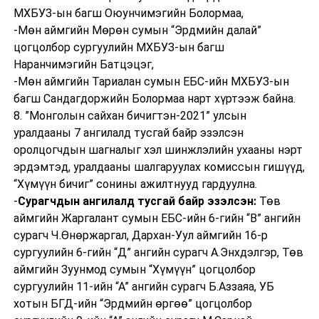
МХБУЗ-ын багш Оюунчимэгийн Болормаа,
-Мөн аймгийн Мөрөн сумын “Эрдмийн далай”
цогцолбор сургуулийн МХБУЗ-ын багш
Наранчимэгийн Батцэцэг,
-Мөн аймгийн Тариалан сумын ЕБС-ийн МХБУЗ-ын
багш Сандагдоржийн Болормаа нарт хүртээж байна.
8. ”Монголын сайхан бичигтэн-2021” улсын
уралдааны 7 ангилалд тусгай байр эзэлсэн
оролцогчдын шагналыг хэл шинжлэлийн ухааны нэрт
эрдэмтэд, уралдааны шалгаруулах комиссын гишүүд,
“Хүмүүн бичиг” сонины ажилтнууд гардуулна.
-
Сурагчдын ангилалд тусгай байр эзэлсэн:
Төв
аймгийн Жаргалант сумын ЕБС-ийн 6-гийн “В” ангийн
сурагч Ч.Өнөржаргал, Дархан-Уул аймгийн 16-р
сургуулийн 6-гийн “Д” ангийн сурагч А.Энхдэлгэр, Төв
аймгийн Зуунмод сумын “Хүмүүн” цогцолбор
сургуулийн 11-ийн “А” ангийн сурагч Б.Аззаяа, УБ
хотын БГД-ийн “Эрдмийн өргөө” цогцолбор