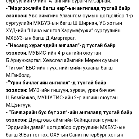
сургуулийн 9-ийн “А” ангийн сурагч М.Сарнай,
-“Мэргэжлийн багш нар”-ын ангилалд тусгай байр
эзэлсэн:
Увс аймгийн Улаангом сумын цогцолбор 1-р
сургуулийн МХБУЗ-ын багш Ш.Ширнэн, УБ хотын
ХУД-ийн “Шинэ монгол Харумафүжи” сургуулийн
МХБУЗ-ын багш Д.Амаргараг,
-“Насанд хүрэгчдийн ангилал”-д тусгай байр
эзэлсэн
: МУБИС-ийн 4-р ангийн оюутан
Б.Ариунжаргал, Хөвсгөл аймгийн Мөрөн сумын
“Титэм” ЕБС-ийн түүх, нийгмийн ухааны багш
М.Ганболд,
-“Уран бичлэгийн ангилал”-д тусгай байр
эзэлсэн:
МУЭ-ийн гишүүн, зураач, уран бичээч
Ц.Бямбажав, МУШУТИС-ийн 2-р ангийн оюутан
М.Цэнгүүн,
- “Бичвэрийн бус бүтээл”-ийн ангилалд тусгай байр
эзэлсэн:
Дундговь аймгийн Сайнцагаан сумын
“Эрдмийн далай” цогцолбор сургуулийн МХБУЗ-ын
багш Э.Баттогтох, ОХУ-ын Санктпетербург хотын