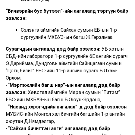
“Бичвэрийн бус бүтээл”-ийн ангилалд тэргүүн байр
эзэлсэн:
Сэлэнгэ аймгийн Сайхан сумын ЕБ-ын 1-р
сургуулийн МХБУЗ-ын багш Ж.Гэрэлмаа
Сурагчдын ангилалд дэд байр эзэлсэн:
УБ хотын
СБД-ийн лаборатори 1-р сургуулийн 6Е ангийн сурагч
Э.Дариймаа, Дундговь аймгийн Сайнцагаан сумын
“Цэгц билиг” ЕБС-ийн 11-р ангийн сурагч Б.Лхам-
Орлом,
-“Мэргэжлийн багш нар”-ын ангилалд дэд байр
эзэлсэн:
Хөвсгөл аймгийн Мөрөн сумын “Титэм”
ЕБС-ийн МХБУЗ-ын багш Б.Оюун-Эрдэнэ,
-“Насанд хүрэгчдийн ангилал”-д дэд байр эзэлсэн
:
МУБИС-ийн Монгол хэл бичгийн багшийн 1-р ангийн
оюутан Д.Нямдэлгэр,
-“Сайхан бичигтэн анги” ангилалд дэд байр