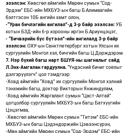
эзэлсэн:
Хөвсгөл аймгийн Мөрөн сумын “Сод-
Эрдэм” ЕБС-ийн МХБУЗ-ын багш Б.Алимаагийн
бэлтгэсэн 10Б ангийн хамт олон,
-“Уран бичлэгийн ангилал”-д 3-р байр эзэлсэн:
УБ
хотын БЗД-ийн 6-р хорооны иргэн Б.Ариунцэцэг,
- “Бичвэрийн бус бүтээл”-ийн ангилалд 3-р байр
эзэлсэн:
ОХУ-ын Санктпетербург хотын Улсын их
сургуулийн Монгол хэл, бичгийн багш Ц.Дорждэрэм.
7. Нэр бүхий багш нарт БШУЯ-ны шагналыг сайд
Л.Энх-Амгалан гардуулна.
“Үндэсний бичиг соёлыг
дэлгэрүүлэгч” цол тэмдгээр:
-Ховд аймгийн “Ховд” их сургуулийн Монгол хэлний
тэнхмийн багш, доктор Викторын Янжиндулам,
-Ховд аймгийн Жаргалант сумын “Цаст-Алтай”
цогцолбор сургуулийн МХБУЗ-ын багш Батхүүгийн
Цэцэгмаа,
-Хөвсгөл аймгийн Мөрөн сумын “Титэм” ЕБС-ийн
МХБУЗ-ын багш Цэдэндоржийн Цэвээнсүрэн,
-Мөн аймгийн Мөрөн сумын “Сод-Эрдэм” ЕБС-ийн