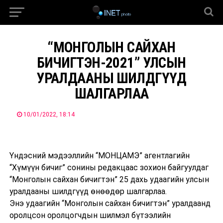
“МОНГОЛЫН САЙХАН
БИЧИГТЭН-2021” УЛСЫН
УРАЛДААНЫ ШИЛДГҮҮД
ШАЛГАРЛАА
10/01/2022, 18:14
Үндэсний мэдээллийн “МОНЦАМЭ” агентлагийн
“Хүмүүн бичиг” сонины редакцаас зохион байгуулдаг
“Монголын сайхан бичигтэн” 25 дахь удаагийн улсын
уралдааны шилдгүүд өнөөдөр шалгарлаа.
Энэ удаагийн “Монголын сайхан бичигтэн” уралдаанд
оролцсон оролцогчдын шилмэл бүтээлийн