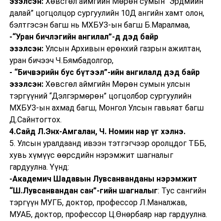
эзэлсэн:
Хөвсгөл аймгийн Мөрөн сумын “Эрдмийн
далай” цогцолцор сургуулийн 10Д ангийн хамт олон,
бэлтгэсэн багш нь МХБУЗ-ын багш Б.Маралмаа,
-“Уран бичлэгийн ангилал”-д дэд байр
эзэлсэн:
Улсын Архивын ерөнхий газрын ажилтан,
уран бичээч Ч.Бямбадолгор,
- “Бичвэрийн бус бүтээл”-ийн ангилалд дэд байр
эзэлсэн:
Хөвсгөл аймгийн Мөрөн сумын улсын
тэргүүний “Дэлгэрмөрөн” цогцолбор сургуулийн
МХБУЗ-ын ахмад багш, Монгол Улсын гавьяат багш
Д.Сайнтогтох.
4.Сайд Л.Энх-Амгалан, Ч. Номин нар үг хэлнэ.
5. Улсын уралдаанд ивээн тэтгэгчээр оролцдог ТББ,
хувь хүмүүс өөрсдийн нэрэмжит шагналыг
гардуулна. Үүнд:
-Академич Шадавын Лувсанванданы нэрэмжит
“Ш.Лувсанвандан сан”-гийн шагналыг
: Тус сангийн
тэргүүн МУГБ, доктор, профессор Л.Маналжав,
МУАБ, доктор, профессор Ц.Өнөрбаяр нар гардуулна.