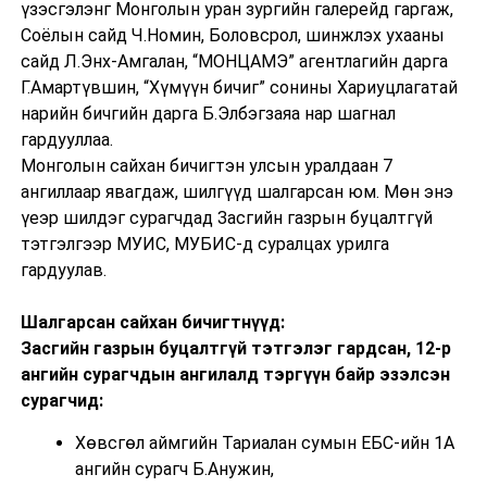
үзэсгэлэнг Монголын уран зургийн галерейд гаргаж,
Соёлын сайд Ч.Номин, Боловсрол, шинжлэх ухааны
сайд Л.Энх-Амгалан, “МОНЦАМЭ” агентлагийн дарга
Г.Амартүвшин, “Хүмүүн бичиг” сонины Хариуцлагатай
нарийн бичгийн дарга Б.Элбэгзаяа нар шагнал
гардууллаа.
Монголын сайхан бичигтэн улсын уралдаан 7
ангиллаар явагдаж, шилгүүд шалгарсан юм. Мөн энэ
үеэр шилдэг сурагчдад Засгийн газрын буцалтгүй
тэтгэлгээр МУИС, МУБИС-д суралцах урилга
гардуулав.
Шалгарсан сайхан бичигтнүүд:
Засгийн газрын буцалтгүй тэтгэлэг гардсан, 12-р
ангийн сурагчдын ангилалд тэргүүн байр эзэлсэн
сурагчид:
Хөвсгөл аймгийн Тариалан сумын ЕБС-ийн 1А
ангийн сурагч Б.Анужин,