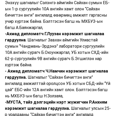
Энэхүү шагналыг Сэлэнгэ аймгийн Сайхан сумын ЕБ-
ын 1-р сургуулийн 10А ангийн хамт олон “Сайхан
бичигтэн анги” ангилалд өвөрмөц амжилт гаргасны
учир хүртэж байна. Бэлтгэсэн багш нь МХБУЗ-ын
багш А.Баянжаргал,
-Ахмад дипломатч Г.Луузан нэрэмжит шагналаа
гардуулна
. Шагналыг Завхан аймгийн Улиастай
сумын “Чандмань-Эрдэнэ” лаборатори сургуулийн
10А ангийн сурагч Б.Оюунжаргал, УБ хотын СХД-ийн
62-р сургуулийн 9В ангийн сурагч Б.Эгшиглэн нар
хүртэж байна.
- Ахмад дипломатч Ч.Намчин нэрэмжит шагналаа
гардуулна.
Шагналыг “Сайхан бичигтэн анги”
ангилалд амжилттай оролцсон УБ хотын СБД-ийн “Үй
цай” ЕБС-ийн 12А ангийн хамт олон. Бэлтгэсэн багш
нь МХБУЗ-ын багш Н.Золзаяа,
-МУСТА, тайз дэлгэцийн нэрт жүжигчин Р.Анхням
нэрэмжит шагналаа гардуулна.
Шагналыг улсын 25-
р уралдааны “Сайхан бичигтэн анги” ангилалд