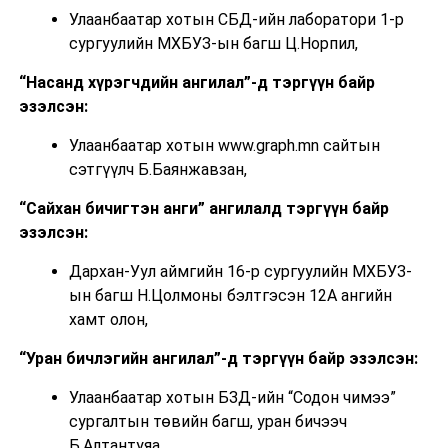
Улаанбаатар хотын СБД-ийн лаборатори 1-р
сургуулийн МХБУЗ-ын багш Ц.Норпил,
“Насанд хүрэгчдийн ангилал”-д тэргүүн байр
эзэлсэн:
Улаанбаатар хотын www.graph.mn сайтын
сэтгүүлч Б.Баянжавзан,
“Сайхан бичигтэн анги” ангилалд тэргүүн байр
эзэлсэн:
Дархан-Уул аймгийн 16-р сургуулийн МХБУЗ-
ын багш Н.Цолмоны бэлтгэсэн 12А ангийн
хамт олон,
“Уран бичлэгийн ангилал”-д тэргүүн байр эзэлсэн:
Улаанбаатар хотын БЗД-ийн “Содон чимээ”
сургалтын төвийн багш, уран бичээч
Б.Алтантуяа,