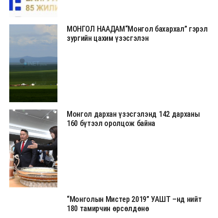
МОНГОЛ НААДАМ“Монгол бахархал” гэрэл
зургийн цахим үзэсгэлэн
Монгол дархан үзэсгэлэнд 142 дарханы
160 бүтээл оролцож байна
“Монголын Мистер 2019” УАШТ –нд нийт
180 тамирчин өрсөлдөнө