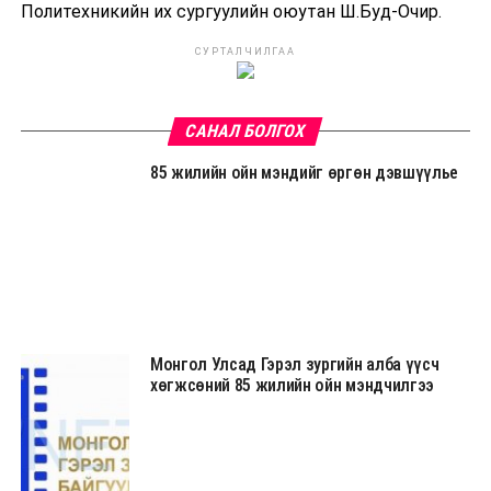
Политехникийн их сургуулийн оюутан Ш.Буд-Очир.
СУРТАЛЧИЛГАА
САНАЛ БОЛГОХ
85 жилийн ойн мэндийг өргөн дэвшүүлье
Монгол Улсад Гэрэл зургийн алба үүсч
хөгжсөний 85 жилийн ойн мэндчилгээ