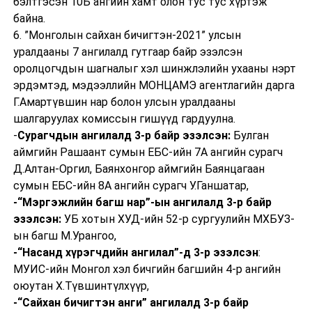
бэлтгэсэн 10Б ангийн хамт олон тус тус хүртэж
байна.
6. ”Монголын сайхан бичигтэн-2021” улсын
уралдааны 7 ангилалд гутгаар байр эзэлсэн
оролцогчдын шагналыг хэл шинжлэлийн ухааны нэрт
эрдэмтэд, мэдээллийн МОНЦАМЭ агентлагийн дарга
Г.Амартүвшин нар болон улсын уралдааны
шалгаруулах комиссын гишүүд гардуулна.
-
Сурагчдын ангилалд 3-р байр эзэлсэн:
Булган
аймгийн Рашаант сумын ЕБС-ийн 7А ангийн сурагч
Д.Алтан-Оргил, Баянхонгор аймгийн Баянцагаан
сумын ЕБС-ийн 8А ангийн сурагч У.Ганшатар,
-“Мэргэжлийн багш нар”-ын ангилалд 3-р байр
эзэлсэн:
УБ хотын ХУД-ийн 52-р сургуулийн МХБУЗ-
ын багш М.Урангоо,
-“Насанд хүрэгчдийн ангилал”-д 3-р эзэлсэн
:
МУИС-ийн Монгол хэл бичгийн багшийн 4-р ангийн
оюутан Х.Түвшинтүлхүүр,
-“Сайхан бичигтэн анги” ангилалд 3-р байр