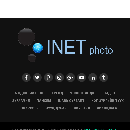
СЭЛЭНГЭ: МОНЦАМЭ-гийн анхны мэдээ дамжуулсан
түүхэн байр хадгалагдаж байна
28/07/2026, 12:06
Монгол Улсад энэ оны эхний хагас жилд 417.6 мянган
жуулчин иржээ
28/07/2026, 12:04
ХӨВСГӨЛ Нутгийн зөвлөлөөс МУАЖ Д.Цэрэндарьзавт
2 өрөө байр олгоно
20/07/2026, 19:22
ХӨВСГӨЛ Нутгийн зөвлөлөөс МУАЖ Д.Цэрэндарьзавт
2 өрөө байр олгоно
20/07/2026, 19:21
Тажикистан Улсын Ерөнхийлөгч төрийн айлчлал
хийхээр хүрэлцэн ирлээ
МЭДЭЭНИЙ ӨРӨӨ
ТРЕНД
ЧӨЛӨӨТ ИНДЭР
ВИДЕО
20/07/2026, 19:19
ЗУРААЧИД
ТАНХИМ
ШАВЬ СУРГАЛТ
НЭГ ЗУРГИЙН ТҮҮХ
Испанийн шигшээ баг ДАШТ-д хоёр дахь удаагаа
СОНИРХОГЧ
НУУЦ ДУРАН
НИЙТЛЭЛ
ЯРИЛЦЛАГА
түрүүллээ
20/07/2026, 16:22
“Монгол бахархал-Адууны соёл” гэрэл зургийн