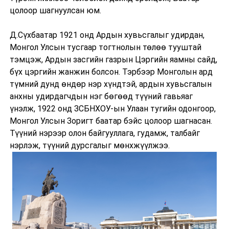
цолоор шагнуулсан юм.
Д.Сүхбаатар 1921 онд Ардын хувьсгалыг удирдан,
Монгол Улсын тусгаар тогтнолын төлөө тууштай
тэмцэж, Ардын засгийн газрын Цэргийн яамны сайд,
бүх цэргийн жанжин болсон. Тэрбээр Монголын ард
түмний дунд өндөр нэр хүндтэй, ардын хувьсгалын
анхны удирдагчдын нэг бөгөөд түүний гавьяаг
үнэлж, 1922 онд ЗСБНХОУ-ын Улаан тугийн одонгоор,
Монгол Улсын Зоригт баатар бэйс цолоор шагнасан.
Түүний нэрээр олон байгууллага, гудамж, талбайг
нэрлэж, түүний дурсгалыг мөнхжүүлжээ.