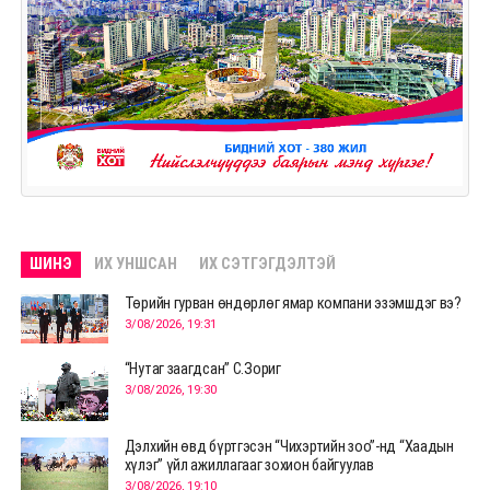
ШИНЭ
ИХ УНШСАН
ИХ СЭТГЭГДЭЛТЭЙ
Төрийн гурван өндөрлөг ямар компани эзэмшдэг вэ?
3/08/2026, 19:31
“Нутаг заагдсан” С.Зориг
3/08/2026, 19:30
Дэлхийн өвд бүртгэсэн “Чихэртийн зоо”-нд “Хаадын
хүлэг” үйл ажиллагааг зохион байгуулав
3/08/2026, 19:10