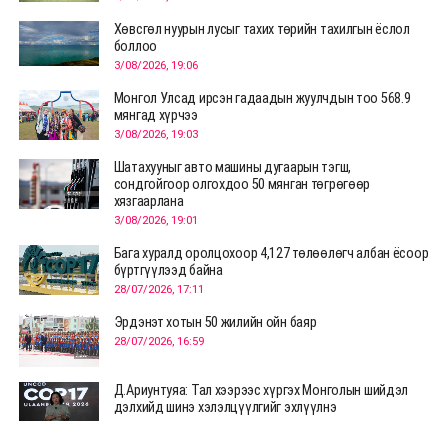
Хөвсгөл нуурын лусыг тахих төрийн тахилгын ёслол
боллоо
3/08/2026, 19:06
Монгол Улсад ирсэн гадаадын жуулчдын тоо 568.9
мянгад хүрчээ
3/08/2026, 19:03
Шатахууныг авто машины дугаарын тэгш,
сондгойгоор олгохдоо 50 мянган төгрөгөөр
хязгаарлана
3/08/2026, 19:01
Бага хуралд оролцохоор 4,127 төлөөлөгч албан ёсоор
бүртгүүлээд байна
28/07/2026, 17:11
Эрдэнэт хотын 50 жилийн ойн баяр
28/07/2026, 16:59
Д.Ариунтуяа: Тал хээрээс хүргэх Монголын шийдэл
дэлхийд шинэ хэлэлцүүлгийг эхлүүлнэ
28/07/2026, 12:09