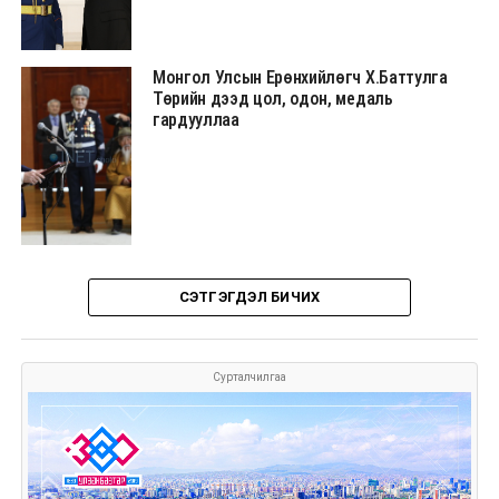
Монгол Улсын Ерөнхийлөгч Х.Баттулга
Төрийн дээд цол, одон, медаль
гардууллаа
СЭТГЭГДЭЛ БИЧИХ
Сурталчилгаа