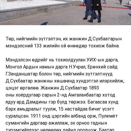
Төр, нийгмийн зүтгэлтэн, их жанжин Д.Сүхбаатарын
мэндэлсний 133 жилийн ой өнөөдөр тохиож байна.
Мэндэлсэн өдрийг нь тохиолдуулан УИХ-ын дарга,
Монгол Ардын намын дарга Н.Учрал, Ерөнхий сайд
Г.Занданшатар болон төр, нийгмийн зүтгэлтнүүд
Д.Сүхбаатар жанжны хөшөөнд хүндэтгэл илэрхийлж,
цэцэг өргөлөө. Жанжин Д.Сүхбаатар 1893
оны хоёрдугаар сарын 2-нд Амгаланбаатар хотод
ядуу ард Дамдины гэр бүлд төржээ. Багаасаа хүнд
бэрх амьдралыг туулж, 15 настайдаа бичиг үсэгт
суралцсан. 1911 онд цэргийн албанд орж, Пулемёт
сумангийн даргаар ажиллаж, эх орноо гаднын
түрэмгийллээс чөлөөлөх дайнд оролцож, Баатар