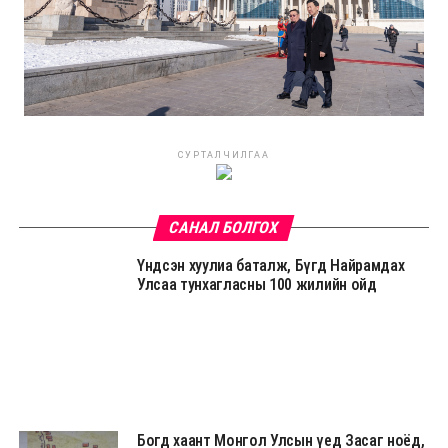
СУРТАЛЧИЛГАА
САНАЛ БОЛГОХ
Үндсэн хуулиа баталж, Бүгд Найрамдах
Улсаа тунхагласны 100 жилийн ойд
Богд хаант Монгол Улсын үед Засаг ноёд,