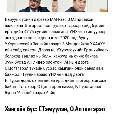
Баруун бүсийн даргаар МАН-аас З.Мэндсайхан
ажиллана. Өнгөрсөн сонгуулиар тэрээр хойд бүсийн
иргэдийн 47.75 хувийн санал авч, УИХ-ын гишүүнээр
анх удаагаа сонгогдсон юм. 2020 онд буюу
У.Хүрэлсүхийн Засгийн газарт З.Мэндсайхан ХХААХҮ-
ийн сайд хийсэн. Дараа нь У.Хүрэлсүхийг Ерөнхийлөгч
болоход зөвлөх нь болж, хажууд нь очиж байлаа.
Зүүн бүсэд АН лидер олонтой. АН-ын дарга
О.Цогтгэрэл тухайн бүсээс хамгийн олон санал авч
байжээ. Түүний араас УИХ-ын дэд дарга
Б.Пүрэвдорж санал авсан иргэдийн тоогоор жагсаж
байна. Тэгэхээр О.Цогтгэрэл намаа, Б.Пүрэвдорж
бүсээ “базаж” таарах байх.
Хангайн бүс: Г.Тэмүүлэн, О.Алтангэрэл