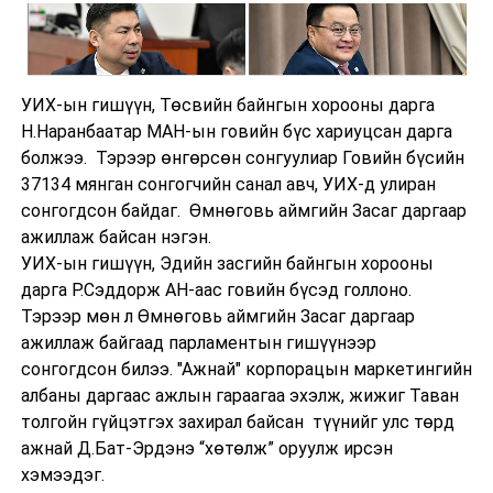
УИХ-ын гишүүн, Төсвийн байнгын хорооны дарга
Н.Наранбаатар МАН-ын говийн бүс хариуцсан дарга
болжээ. Тэрээр өнгөрсөн сонгуулиар Говийн бүсийн
37134 мянган сонгогчийн санал авч, УИХ-д улиран
сонгогдсон байдаг. Өмнөговь аймгийн Засаг даргаар
ажиллаж байсан нэгэн.
УИХ-ын гишүүн, Эдийн засгийн байнгын хорооны
дарга Р.Сэддорж АН-аас говийн бүсэд голлоно.
Тэрээр мөн л Өмнөговь аймгийн Засаг даргаар
ажиллаж байгаад парламентын гишүүнээр
сонгогдсон билээ. "Ажнай" корпорацын маркетингийн
албаны даргаас ажлын гараагаа эхэлж, жижиг Таван
толгойн гүйцэтгэх захирал байсан түүнийг улс төрд
ажнай Д.Бат-Эрдэнэ “хөтөлж” оруулж ирсэн
хэмээдэг.