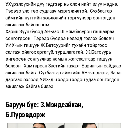
У.Хүрэлсүхийн дүү гэдгээр нь олон нийт илүү мэднэ.
Тэрээр улс төр судлаач мэргэжилтэй. Сүхбаатар
аймгийн нутгийн зөвлөлийн тэргүүнээр сонгогдон
ажиллаж байсан юм.
Харин Зүүн бүсэд АН-аас Ш.Бямбасүрэн ганцаараа
сонгогдсон. Тэрээр бүсдээ нэлээд голлох боловч
УИХ-ын гишүүн Ж.Батсуурийг тухайн тойргоос
салгаж ойлгох аргагүй, туршлагатай. Ж.Батсуурь
өнгөрсөн сонгуулиар намын жагсаалтаар гишүүн
болсон. Хамтарсан Засгийн газарт Барилгын сайдаар
ажиллаж байв. Сүхбаатар аймгийн АН-ын дарга, Засаг
даргаас эхлээд УИХ-д ч хэдэн хэдэн удаа сонгогдон
ажиллаж байгаа билээ.
Баруун бүс: З.Мэндсайхан,
Б.Пүрэвдорж