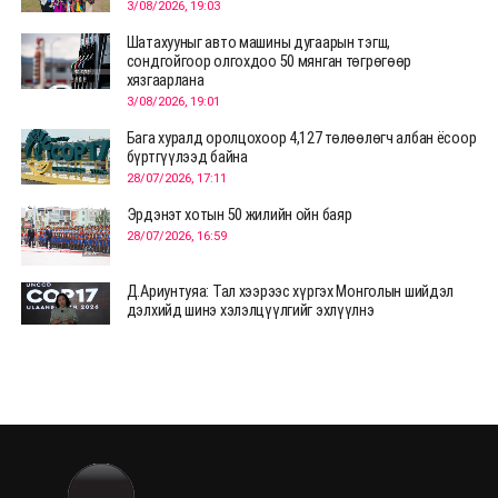
3/08/2026, 19:03
Шатахууныг авто машины дугаарын тэгш,
сондгойгоор олгохдоо 50 мянган төгрөгөөр
хязгаарлана
3/08/2026, 19:01
Бага хуралд оролцохоор 4,127 төлөөлөгч албан ёсоор
бүртгүүлээд байна
28/07/2026, 17:11
Эрдэнэт хотын 50 жилийн ойн баяр
28/07/2026, 16:59
Д.Ариунтуяа: Тал хээрээс хүргэх Монголын шийдэл
дэлхийд шинэ хэлэлцүүлгийг эхлүүлнэ
28/07/2026, 12:09
СЭЛЭНГЭ: МОНЦАМЭ-гийн анхны мэдээ дамжуулсан
түүхэн байр хадгалагдаж байна
28/07/2026, 12:06
Монгол Улсад энэ оны эхний хагас жилд 417.6 мянган
жуулчин иржээ
28/07/2026, 12:04