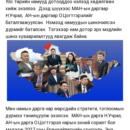
Улс төрийн намууд дотооддоо нэлээд хөдөлгөөн
хийж эхэллээ. Дээд шүүхээс МАН-ын даргаар
Н.Учрал, АН-ын даргаар О.Цогтгэрэлийг
баталгаажуулсан. Нэмээд намуудын шинэчилсэн
дүрмийг баталсан. Тэгэхээр нам дотор эрх мэдлийн
шинэ хуваарилалтууд явагдаж байна.
Мөн намын дарга нар өөрсдийн стратеги, тоглоомын
дүрмээ танилцуулж эхэлсэн. МАН-ын дарга Н.Учрал,
АН-ын дарга О.Цогтгэрэл нарын эхний сорилт бол
мэдээж 2027 оны Ерөнхийлөгчийн сонгууль. Энэ