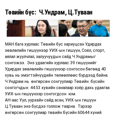
Төвийн бүс: Ч.Ундрам, Ц.Туваан
МАН бага хурлаас Төвийн бүс хариуцсан Удирдах
зөвлөлийн гишүүнээр УИХ-ын гишүүн, Соёл, спорт,
аялал жуулчлал, залуучуудын сайд Ч.Ундрамыг
сонгожээ. Энэ удаагийн хурлаас 39 гишүүнийг
Удирдах зөвлөлийн гишүүнээр сонгосон бөгөөд 40
хувь нь эмэгтэйчүүдийн төлөөллөөс бүрдээд байна.
Ч.Ундрам нь өнгөрсөн сонгуулиар Төвийн бүсийн
сонгогчдын 44.53 хувийн саналаар хоёр дахь удаагаа
УИХ-ын гишүүнээр сонгогдсон юм.
АН-аас Уул, уурхайн сайд асан, УИХ-ын гишүүн
Ц.Туваан энэ бүсдээ голлож таарна. Тэрээр
өнгөрсөн сонгуулиар төвийн бүсийн 60644 хүний