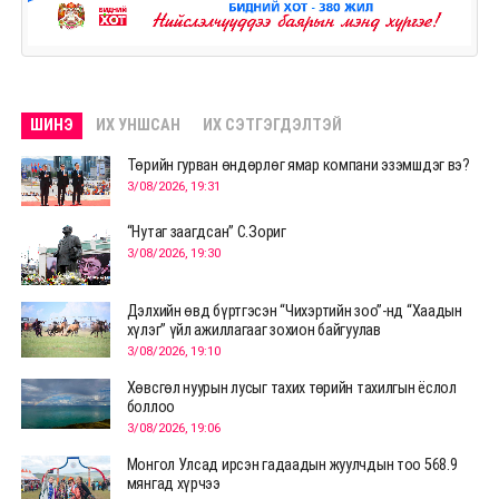
ШИНЭ
ИХ УНШСАН
ИХ СЭТГЭГДЭЛТЭЙ
Төрийн гурван өндөрлөг ямар компани эзэмшдэг вэ?
3/08/2026, 19:31
“Нутаг заагдсан” С.Зориг
3/08/2026, 19:30
Дэлхийн өвд бүртгэсэн “Чихэртийн зоо”-нд “Хаадын
хүлэг” үйл ажиллагааг зохион байгуулав
3/08/2026, 19:10
Хөвсгөл нуурын лусыг тахих төрийн тахилгын ёслол
боллоо
3/08/2026, 19:06
Монгол Улсад ирсэн гадаадын жуулчдын тоо 568.9
мянгад хүрчээ