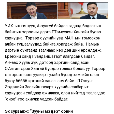
УИХ-ын гишүүн, Аюулгүй байдал гадаад бодлогын
байнгын хорооны дарга Г.Тэмүүлэн Хангайн бүсээ
хариуцна. Тэрээр сүүлийн үед МАН-ын томоохон
албан тушаалуудад байнга яригдаж байв. Намын
даргын сунгаанд заалнаас нэр дэвшин өрсөлдөж,
Ерөнхий сайд Г.Занданшатарт ялагдсан байдаг.
АН-аас Хууль зүй, дотоод хэргийн сайд асан
О.Алтангэрэл Хангай бүсдээ голлох болов уу. Тэрээр
өнгөрсөн сонгуулиар тухайн бүсэд хамгийн олон
буюу 66656 иргэний санал авч байв. Л.Оюун-
Эрдэнийн Засгийн газарт хуулийн салбарыг
хариуцсан сайдаар ажиллаж, олон нийтэд таалагдах
“оноо”-гоо ахиулж чадсан байдаг.
Эх сурвалж: “Зууны мэдээ” сонин