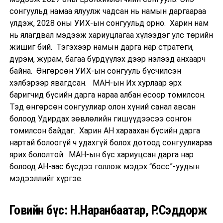
сонгуульд намаа ялуулж чадсан нь намын даргаараа
үлдэж, 2028 оны УИХ-ын сонгуульд орно. Харин нам
нь ялагдвал мэдээж хариуцлагаа хүлээдэг улс төрийн
жишиг бий. Тэгэхээр намын дарга нар стратеги,
дүрэм, журам, багаа бүрдүүлэх дээр нэлээд анхаарч
байна. Өнгөрсөн УИХ-ын сонгууль бүсчилсэн
хэлбэрээр явагдсан. МАН-ын Их хурлаар эрх
баригчид бүсийн дарга нараа албан ёсоор томилсон.
Тэд өнгөрсөн сонгуулиар олон хүний санал авсан
болоод Удирдах зөвлөлийн гишүүдээсээ сонгон
томилсон байдаг. Харин АН хараахан бүсийн дарга
нартай болоогүй ч удахгүй болох дотоод сонгуулиараа
ярих бололтой. МАН-ын бүс хариуцсан дарга нар
болоод АН-аас бүсдээ голлож мэдэх “босс”-уудын
мэдээллийг хүргэе.
Говийн бүс: Н.Наранбаатар, Р.Сэддорж