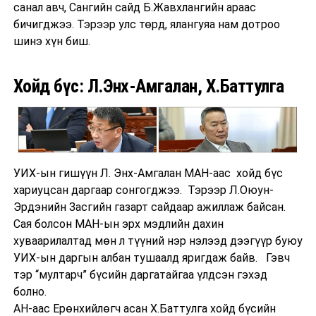
санал авч, Сангийн сайд Б.Жавхлангийн араас
бичигджээ. Тэрээр улс төрд, ялангуяа нам дотроо
шинэ хүн биш.
Хойд бүс: Л.Энх-Амгалан, Х.Баттулга
УИХ-ын гишүүн Л. Энх-Амгалан МАН-аас хойд бүс
хариуцсан даргаар сонгогджээ. Тэрээр Л.Оюун-
Эрдэнийн Засгийн газарт сайдаар ажиллаж байсан.
Сая болсон МАН-ын эрх мэдлийн дахин
хуваарилалтад мөн л түүний нэр нэлээд дээгүүр буюу
УИХ-ын даргын албан тушаалд яригдаж байв. Гэвч
тэр “мултарч” бүсийн даргатайгаа үлдсэн гэхэд
болно.
АН-аас Ерөнхийлөгч асан Х.Баттулга хойд бүсийн