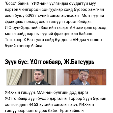
“босс” байна. УИХ-ын чуулгандаа суудаггүй муу
нэртэй ч өнгөрсөн сонгуулиар хойд бүсээс хамгийн
олон буюу 60933 хүний санал авчихсан. Мөн түүний
фракцаас нэлээд олон гишүүн төрсөн байдаг.
Л.Оюун-Эрдэнийн Засгийн газарт АН хамтран ороход
мөн л сайд нар нь түүний фракцынхан байсан.
Тэгэхээр Х.Баттулга хойд бүсдээ ч АН-даа ч нөлөө
бүхий хэвээр байна.
Зүүн бүс: У.Отгонбаяр, Ж.Батсуурь
УИХ-ын гишүүн, МАН-ын бүлгийн дэд дарга
У.Отгонбаяр зүүн бүсээ даргална. Тэрээр Зүүн бүсийн
сонгогчдын 44.53 хувийн саналыг авч, УИХ-ын
гишүүнээр сонгогдож байв. Ерөнхийлөгч