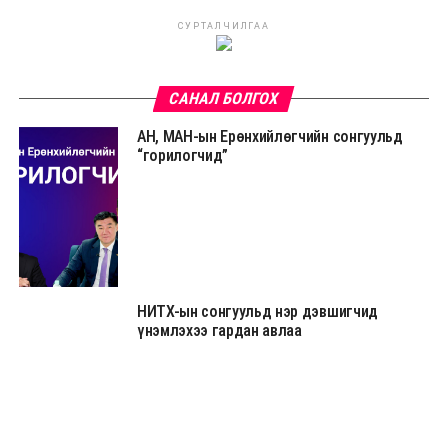
СУРТАЛЧИЛГАА
САНАЛ БОЛГОХ
АН, МАН-ын Ерөнхийлөгчийн сонгуульд
“горилогчид”
НИТХ-ын сонгуульд нэр дэвшигчид
үнэмлэхээ гардан авлаа