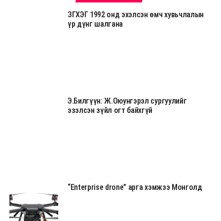
ЗГХЭГ 1992 онд эхэлсэн өмч хувьчлалын
үр дүнг шалгана
Э.Билгүүн: Ж.Оюунгэрэл сургуулийг
эзэлсэн зүйл огт байхгүй
“Enterprise drone” арга хэмжээ Монголд