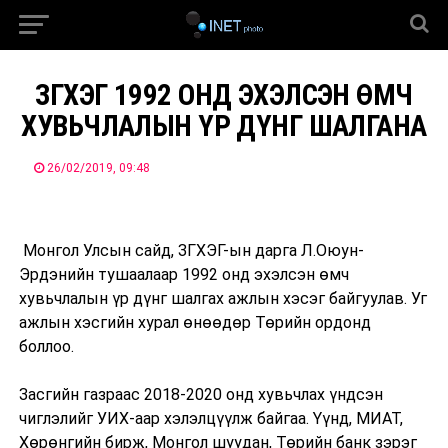
ЗГХЭГ 1992 ОНД ЭХЭЛСЭН ӨМЧ
ХУВЬЧЛАЛЫН ҮР ДҮНГ ШАЛГАНА
26/02/2019, 09:48
Монгол Улсын сайд, ЗГХЭГ-ын дарга Л.Оюун-
Эрдэнийн тушаалаар 1992 онд эхэлсэн өмч
хувьчлалын үр дүнг шалгах ажлын хэсэг байгуулав. Уг
ажлын хэсгийн хурал өнөөдөр Төрийн ордонд
боллоо.
Засгийн газраас 2018-2020 онд хувьчлах үндсэн
чиглэлийг УИХ-аар хэлэлцүүлж байгаа. Үүнд, МИАТ,
Хөрөнгийн бирж, Монгол шуудан, Төрийн банк зэрэг