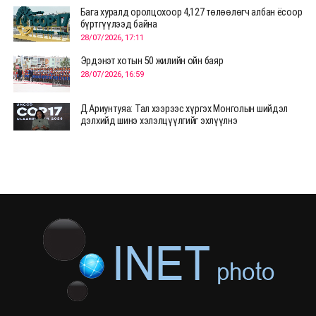
Бага хуралд оролцохоор 4,127 төлөөлөгч албан ёсоор
бүртгүүлээд байна
28/07/2026, 17:11
Эрдэнэт хотын 50 жилийн ойн баяр
28/07/2026, 16:59
Д.Ариунтуяа: Тал хээрээс хүргэх Монголын шийдэл
дэлхийд шинэ хэлэлцүүлгийг эхлүүлнэ
28/07/2026, 12:09
СЭЛЭНГЭ: МОНЦАМЭ-гийн анхны мэдээ дамжуулсан
түүхэн байр хадгалагдаж байна
28/07/2026, 12:06
Монгол Улсад энэ оны эхний хагас жилд 417.6 мянган
жуулчин иржээ
28/07/2026, 12:04
ХӨВСГӨЛ Нутгийн зөвлөлөөс МУАЖ Д.Цэрэндарьзавт
2 өрөө байр олгоно
20/07/2026, 19:22
ХӨВСГӨЛ Нутгийн зөвлөлөөс МУАЖ Д.Цэрэндарьзавт