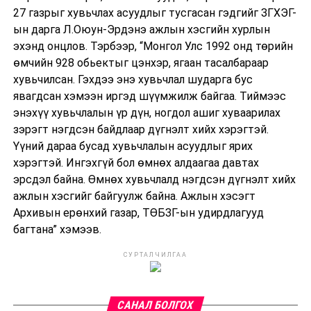
27 газрыг хувьчлах асуудлыг тусгасан гэдгийг ЗГХЭГ-
ын дарга Л.Оюун-Эрдэнэ ажлын хэсгийн хурлын
эхэнд онцлов. Тэрбээр, “Монгол Улс 1992 онд төрийн
өмчийн 928 обьектыг цэнхэр, ягаан тасалбараар
хувьчилсан. Гэхдээ энэ хувьчлал шударга бус
явагдсан хэмээн иргэд шүүмжилж байгаа. Тиймээс
энэхүү хувьчлалын үр дүн, ногдол ашиг хуваарилах
зэрэгт нэгдсэн байдлаар дүгнэлт хийх хэрэгтэй.
Үүний дараа бусад хувьчлалын асуудлыг ярих
хэрэгтэй. Ингэхгүй бол өмнөх алдаагаа давтах
эрсдэл байна. Өмнөх хувьчлалд нэгдсэн дүгнэлт хийх
ажлын хэсгийг байгуулж байна. Ажлын хэсэгт
Архивын ерөнхий газар, ТӨБЗГ-ын удирдлагууд
багтана” хэмээв.
СУРТАЛЧИЛГАА
САНАЛ БОЛГОХ