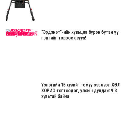
“Эрдэнэт”-ийн хувьцаа бүрэн бүтэн үү
гэдгийг төрөөс асууя!
Үзлэгийн 15 хувийг томуу эзэлвэл ХӨЛ
ХОРИО тогтоодог, улсын дундаж 9.3
хувьтай байна