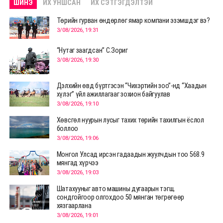
ШИНЭ
ИХ УНШСАН
ИХ СЭТГЭГДЭЛТЭЙ
Төрийн гурван өндөрлөг ямар компани эзэмшдэг вэ?
3/08/2026, 19:31
“Нутаг заагдсан” С.Зориг
3/08/2026, 19:30
Дэлхийн өвд бүртгэсэн “Чихэртийн зоо”-нд “Хаадын
хүлэг” үйл ажиллагааг зохион байгуулав
3/08/2026, 19:10
Хөвсгөл нуурын лусыг тахих төрийн тахилгын ёслол
боллоо
3/08/2026, 19:06
Монгол Улсад ирсэн гадаадын жуулчдын тоо 568.9
мянгад хүрчээ
3/08/2026, 19:03
Шатахууныг авто машины дугаарын тэгш,
сондгойгоор олгохдоо 50 мянган төгрөгөөр
хязгаарлана
3/08/2026, 19:01