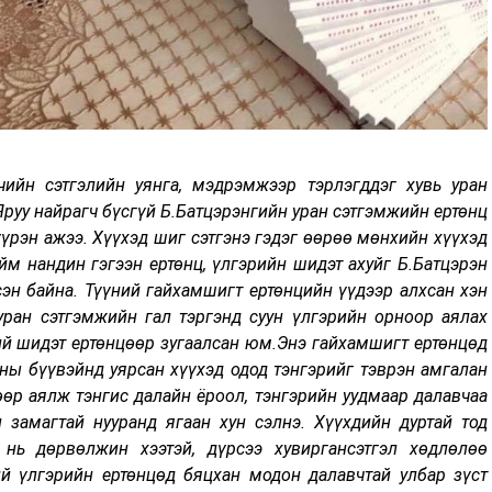
чийн сэтгэлийн уянга, мэдрэмжээр тэрлэгддэг хувь уран
Яруу найрагч бүсгүй Б.Батцэрэнгийн уран сэтгэмжийн ертөнц
үрэн ажээ. Хүүхэд шиг сэтгэнэ гэдэг өөрөө мөнхийн хүүхэд
ийм нандин гэгээн ертөнц, үлгэрийн шидэт ахуйг Б.Батцэрэн
сэн байна. Түүний гайхамшигт ертөнцийн үүдээр алхсан хэн
уран сэтгэмжийн гал тэргэнд суун үлгэрийн орноор аялах
ий шидэт ертөнцөөр зугаалсан юм.Энэ гайхамшигт ертөнцөд
ны бүүвэйнд уярсан хүүхэд одод тэнгэрийг тэврэн амгалан
өр аялж тэнгис далайн ёроол, тэнгэрийн уудмаар далавчаа
н замагтай нууранд ягаан хун сэлнэ. Хүүхдийн дуртай тод
 нь дөрвөлжин хээтэй, дүрсээ хувиргансэтгэл хөдлөлөө
й үлгэрийн ертөнцөд бяцхан модон далавчтай улбар зүст