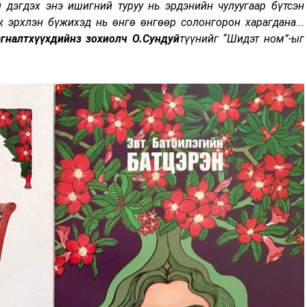
 дэгдэх энэ ишигний туруу нь эрдэнийн чулуугаар бүтсэн
 эрхлэн бүжихэд нь өнгө өнгөөр солонгорон харагдана...
налтхүүхдийнз зохиолч О.Сундуй
түүнийг “Шидэт ном”-
ыг