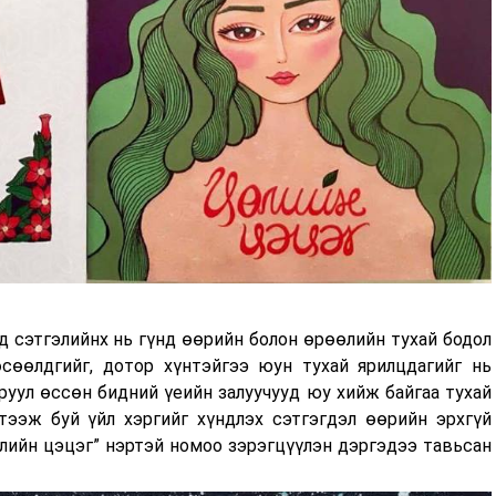
д сэтгэлийнх нь гүнд өөрийн болон өрөөлийн тухай бодол
өсөөлдгийг, дотор хүнтэйгээ юун тухай ярилцдагийг нь
аруул өссөн бидний үеийн залуучууд юу хийж байгаа тухай
тээж буй үйл хэргийг хүндлэх сэтгэгдэл өөрийн эрхгүй
өлийн цэцэг” нэртэй номоо зэрэгцүүлэн дэргэдээ тавьсан