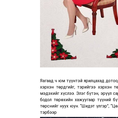
Яагаад ч юм түүнтэй ярилцахад дотоо
хэрхэн төрдгийг, тэрийгээ хэрхэн т
мэдэхийг хүслээ. Элэг бүтэн, эрүүл с
бодол төрөхийн хажуугаар түүний бү
төрснийг нуух юун. “Шидэт үлгэр”, “Ц
тэрбээр