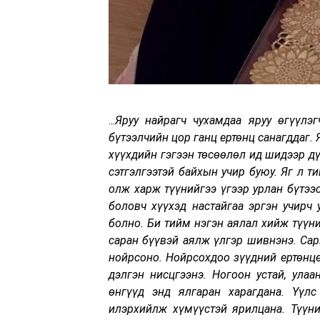
...
Яруу найрагч чухамдаа яруу өгүүлэг
бүтээлчийн цор ганц ертөнц санагддаг. 
хүүхдийн гэгээн төсөөлөл ид шидээр дү
сэтгэлгээтэй байхын учир буюу. Яг л т
олж харж түүнийгээ үгээр урлан бүтээ
боловч хүүхэд настайгаа эргэн учирч 
болно. Би тийм нэгэн аялал хийж түүн
саран бүүвэй аялж үлгэр шивнэнэ. Сар
нойрсоно. Нойрсохдоо зүүдний ертөнцө
дэлгэн нисцгээнэ. Ногоон устай, улаа
өнгүүд энд ялгаран харагдана. Үүлс
илэрхийлж хүмүүстэй ярилцана. Түүни