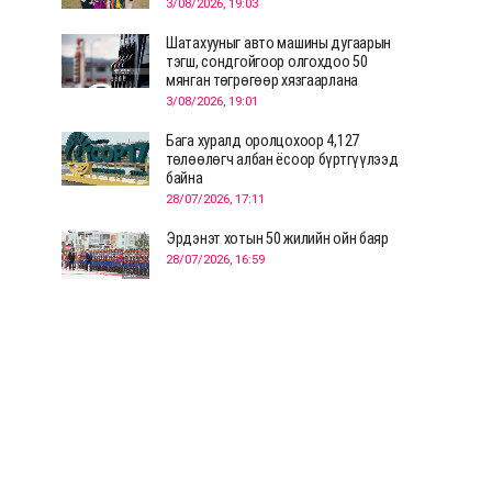
3/08/2026, 19:03
Шатахууныг авто машины дугаарын
тэгш, сондгойгоор олгохдоо 50
мянган төгрөгөөр хязгаарлана
3/08/2026, 19:01
Бага хуралд оролцохоор 4,127
төлөөлөгч албан ёсоор бүртгүүлээд
байна
28/07/2026, 17:11
Эрдэнэт хотын 50 жилийн ойн баяр
28/07/2026, 16:59
Д.Ариунтуяа: Тал хээрээс хүргэх
Монголын шийдэл дэлхийд шинэ
хэлэлцүүлгийг эхлүүлнэ
28/07/2026, 12:09
СЭЛЭНГЭ: МОНЦАМЭ-гийн анхны
мэдээ дамжуулсан түүхэн байр
хадгалагдаж байна
28/07/2026, 12:06