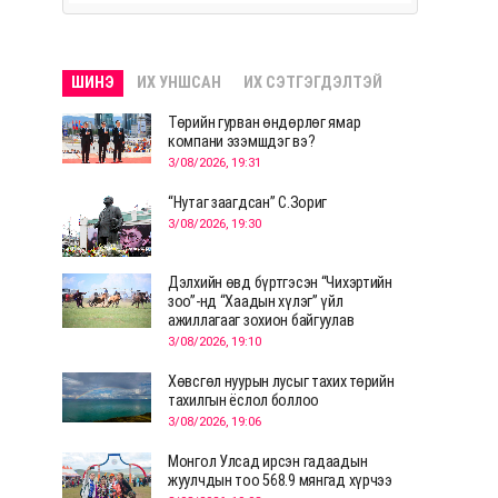
ШИНЭ
ИХ УНШСАН
ИХ СЭТГЭГДЭЛТЭЙ
Төрийн гурван өндөрлөг ямар
компани эзэмшдэг вэ?
3/08/2026, 19:31
“Нутаг заагдсан” С.Зориг
3/08/2026, 19:30
Дэлхийн өвд бүртгэсэн “Чихэртийн
зоо”-нд “Хаадын хүлэг” үйл
ажиллагааг зохион байгуулав
3/08/2026, 19:10
Хөвсгөл нуурын лусыг тахих төрийн
тахилгын ёслол боллоо
3/08/2026, 19:06
Монгол Улсад ирсэн гадаадын
жуулчдын тоо 568.9 мянгад хүрчээ