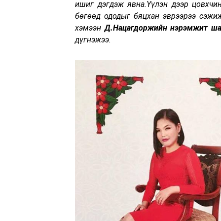
ишиг дэгдэж явна.Үүлэн дээр цовхчин
бөгөөд ододыг бяцхан эврээрээ сэжиж
хэмээн
Д.Нацагдоржийн нэрэмжит шаг
дүгнэжээ.