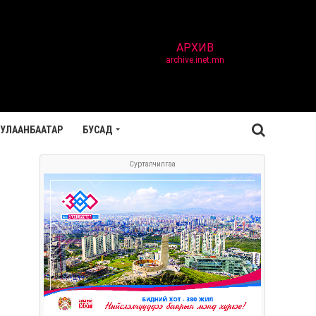
АРХИВ
archive.inet.mn
УЛААНБААТАР
БУСАД
Сурталчилгаа