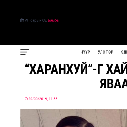
VIII сарын 08
,
Бямба
НҮҮР
УЛС ТӨР
ЭД
“ХАРАНХУЙ”-Г ХА
ЯВАА
20/03/2019, 11:55