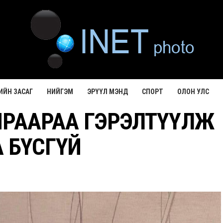
ИЙН ЗАСАГ
НИЙГЭМ
ЭРҮҮЛ МЭНД
СПОРТ
ОЛОН УЛС
ЙРААРАА ГЭРЭЛТҮҮЛЖ
 БҮСГҮЙ