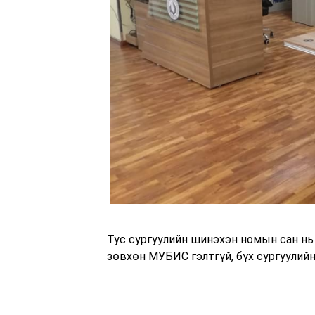
Тус сургуулийн шинэхэн номын сан нь
зөвхөн МУБИС гэлтгүй, бүх сургуулий