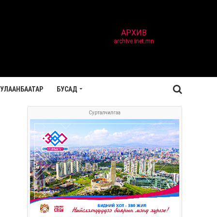
АРХИВ
archive.inet.mn
УЛААНБААТАР
БУСАД
Сурталчилгаа