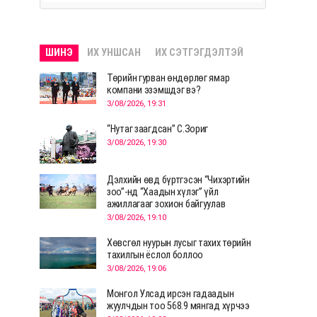
ШИНЭ
ИХ УНШСАН
ИХ СЭТГЭГДЭЛТЭЙ
Төрийн гурван өндөрлөг ямар
компани эзэмшдэг вэ?
3/08/2026, 19:31
“Нутаг заагдсан” С.Зориг
3/08/2026, 19:30
Дэлхийн өвд бүртгэсэн “Чихэртийн
зоо”-нд “Хаадын хүлэг” үйл
ажиллагааг зохион байгуулав
3/08/2026, 19:10
Хөвсгөл нуурын лусыг тахих төрийн
тахилгын ёслол боллоо
3/08/2026, 19:06
Монгол Улсад ирсэн гадаадын
жуулчдын тоо 568.9 мянгад хүрчээ