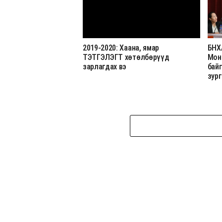
2019-2020: Хаана, ямар
БНХ
ТЭТГЭЛЭГТ хөтөлбөрүүд
Мон
зарлагдах вэ
бай
зур