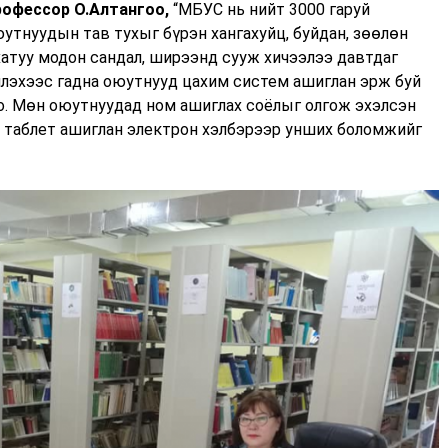
рофессор О.Алтангоо,
“МБУС нь нийт 3000 гаруй
утнуудын тав тухыг бүрэн хангахуйц, буйдан, зөөлөн
хатуу модон сандал, ширээнд сууж хичээлээ давтдаг
эллэхээс гадна оюутнууд цахим систем ашиглан эрж буй
о. Мөн оюутнуудад ном ашиглах соёлыг олгож эхэлсэн
, таблет ашиглан электрон хэлбэрээр унших боломжийг