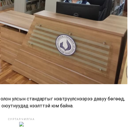
 олон улсын стандартыг нэвтрүүлснээрээ давуу бөгөөд,
н оюутнуудад нээлттэй юм байна.
СУРТАЛЧИЛГАА