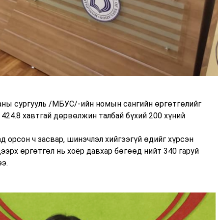
аны сургууль /МБУС/-ийн номын сангийн өргөтгөлийг
 424.8 хавтгай дөрвөлжин талбай бүхий 200 хүний
д орсон ч засвар, шинэчлэл хийгээгүй өдийг хүрсэн
ээрх өргөтгөл нь хоёр давхар бөгөөд нийт 340 гаруй
ээ.