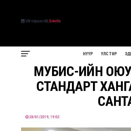
VIII сарын 08
,
Бямба
НҮҮР
УЛС ТӨР
ЭД
МУБИС-ИЙН ОЮУ
СТАНДАРТ ХАН
САНТ
28/01/2019, 19:02