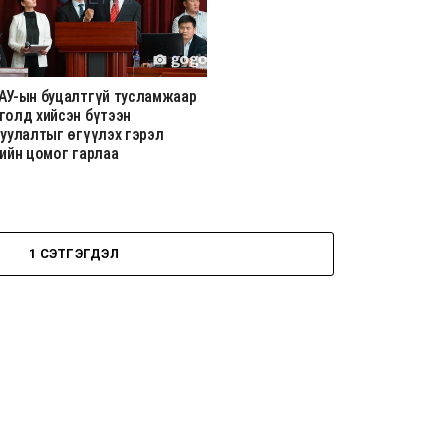
АУ-ын буцалтгүй тусламжаар
голд хийсэн бүтээн
гуулалтыг өгүүлэх гэрэл
гийн цомог гарлаа
1 СЭТГЭГДЭЛ