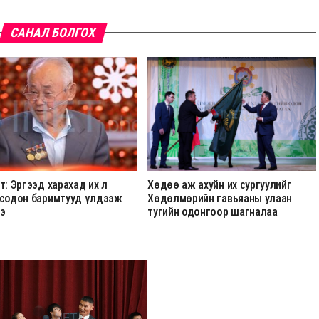
САНАЛ БОЛГОХ
т: Эргээд харахад их л
Хөдөө аж ахуйн их сургуулийг
 содон баримтууд үлдээж
Хөдөлмөрийн гавьяаны улаан
э
тугийн одонгоор шагналаа