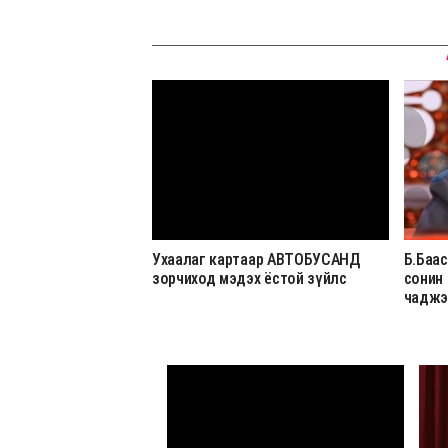
Ухаалаг картаар АВТОБУСАНД
Б.Баас
зорчиход мэдэх ёстой зүйлс
сонин
чаджэ