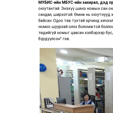
МУБИС-ийн МБУС-ийн захирал, дэд п
оюутантай. Энэхүү шинэ номын сан ою
сандал, ширээтэй. Өмнө нь оюутнууд 
байсан. Одоо тав тухтай орчинд хичэ
номоо шуурхай олох боломжтой болло
төдийгүй номыг цаасан хэлбэрээр бус
бүрдүүлсэн" гэв.