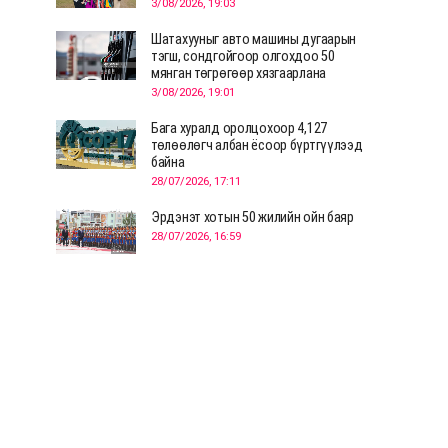
3/08/2026, 19:03
Шатахууныг авто машины дугаарын
тэгш, сондгойгоор олгохдоо 50
мянган төгрөгөөр хязгаарлана
3/08/2026, 19:01
Бага хуралд оролцохоор 4,127
төлөөлөгч албан ёсоор бүртгүүлээд
байна
28/07/2026, 17:11
Эрдэнэт хотын 50 жилийн ойн баяр
28/07/2026, 16:59
Д.Ариунтуяа: Тал хээрээс хүргэх
Монголын шийдэл дэлхийд шинэ
хэлэлцүүлгийг эхлүүлнэ
28/07/2026, 12:09
СЭЛЭНГЭ: МОНЦАМЭ-гийн анхны
мэдээ дамжуулсан түүхэн байр
хадгалагдаж байна
28/07/2026, 12:06