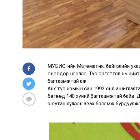
МУБИС-ийн Математик, байгалийн уха
өнөөдөр нээлээ. Тус өргөтгөл нь нийт
багтаамжтай аж.
Анх тус номын сан 1992 онд ашиглалта
бөгөөд 140 хүний багтаамжтай байв. Д
оюутан хүлээн авах боломж бүрдүүлж