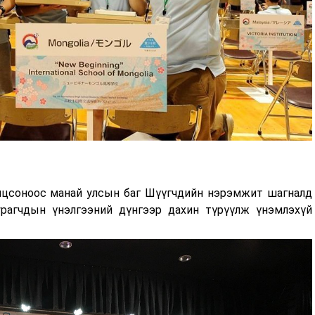
лцсоноос манай улсын баг Шүүгчдийн нэрэмжит шагналд
урагчдын үнэлгээний дүнгээр дахин түрүүлж үнэмлэхүй