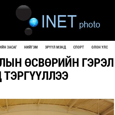
ИЙН ЗАСАГ
НИЙГЭМ
ЭРҮҮЛ МЭНД
СПОРТ
ОЛОН УЛС
ЛЫН ӨСВӨРИЙН ГЭРЭЛ
 ТЭРГҮҮЛЛЭЭ