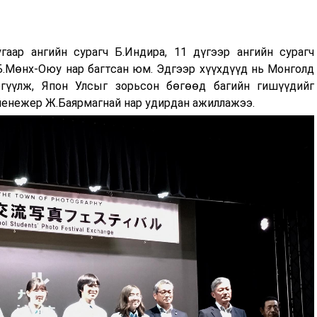
гаар ангийн сурагч Б.Индира, 11 дүгээр ангийн сурагч
 Б.Мөнх-Оюу нар багтсан юм. Эдгээр хүүхдүүд нь Монголд
ргүүлж, Япон Улсыг зорьсон бөгөөд багийн гишүүдийг
менежер Ж.Баярмагнай нар удирдан ажиллажээ.