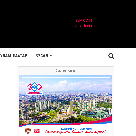
АРХИВ
archive.inet.mn
УЛААНБААТАР
БУСАД
Сурталчилгаа