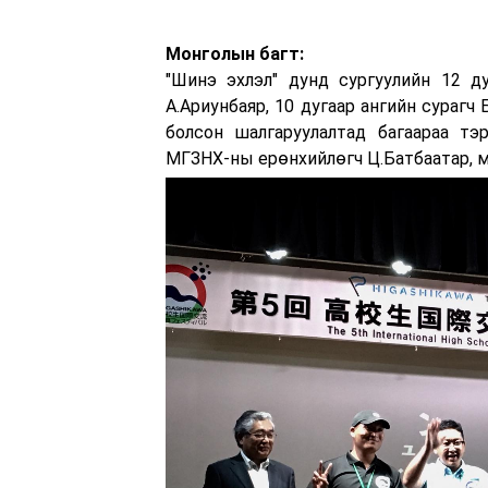
Монголын багт:
"Шинэ эхлэл" дунд сургуулийн 12 ду
А.Ариунбаяр, 10 дугаар ангийн сурагч
болсон шалгаруулалтад багаараа тэ
МГЗНХ-ны ерөнхийлөгч Ц.Батбаатар, 