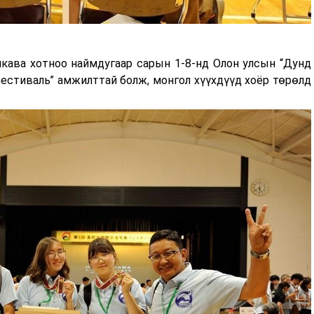
ава хотноо наймдугаар сарын 1-8-нд Олон улсын “Дунд
фестиваль” амжилттай болж, монгол хүүхдүүд хоёр төрөлд