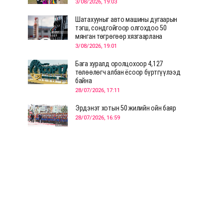
3/08/2026, 19:03
Шатахууныг авто машины дугаарын
тэгш, сондгойгоор олгохдоо 50
мянган төгрөгөөр хязгаарлана
3/08/2026, 19:01
Бага хуралд оролцохоор 4,127
төлөөлөгч албан ёсоор бүртгүүлээд
байна
28/07/2026, 17:11
Эрдэнэт хотын 50 жилийн ойн баяр
28/07/2026, 16:59
Д.Ариунтуяа: Тал хээрээс хүргэх
Монголын шийдэл дэлхийд шинэ
хэлэлцүүлгийг эхлүүлнэ
28/07/2026, 12:09
СЭЛЭНГЭ: МОНЦАМЭ-гийн анхны
мэдээ дамжуулсан түүхэн байр
хадгалагдаж байна
28/07/2026, 12:06