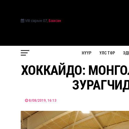
VIII сарын 07
,
Баасан
НҮҮР
УЛС ТӨР
ЭД
ХОККАЙДО: МОНГО
ЗУРАГЧИД
8/08/2019, 16:13