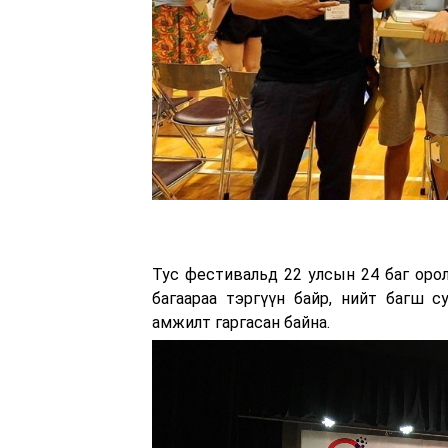
Тус фестивальд 22 улсын 24 баг оро
багаараа тэргүүн байр, нийт багш с
амжилт гаргасан байна.