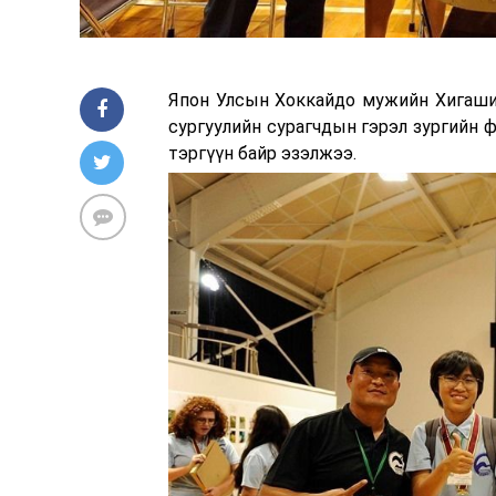
Япон Улсын Хоккайдо мужийн Хигашик
сургуулийн сурагчдын гэрэл зургийн 
тэргүүн байр эзэлжээ.