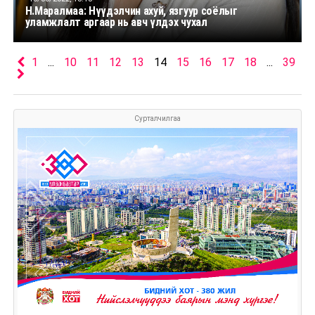
Н.Маралмаа: Нүүдэлчин ахуй, язгуур соёлыг
уламжлалт аргаар нь авч үлдэх чухал
1
...
10
11
12
13
14
15
16
17
18
...
39
Сурталчилгаа