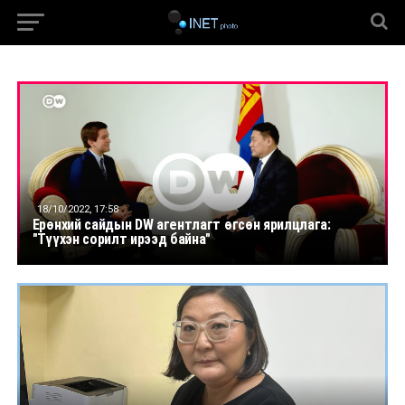
18/10/2022, 17:58
Ерөнхий сайдын DW агентлагт өгсөн ярилцлага:
"Түүхэн сорилт ирээд байна"