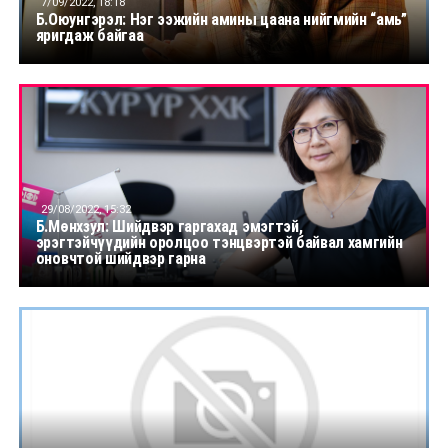
7/09/2022, 18:18
Б.Оюунгэрэл: Нэг ээжийн амины цаана нийгмийн “амь”
яригдаж байгаа
29/08/2022, 15:32
Б.Мөнхзул: Шийдвэр гаргахад эмэгтэй,
эрэгтэйчүүдийн оролцоо тэнцвэртэй байвал хамгийн
оновчтой шийдвэр гарна