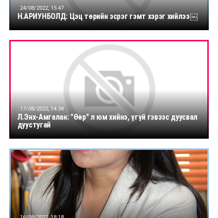
24/08/2022, 15:47
Н.АРИУНБОЛД: Цэц төрийн эсрэг гэмт хэрэг хийлээ￼
17/08/2022, 14:34
Л.Энх-Амгалан: "Өөр" л юм хийнэ, үгүй гэвээс дуусвал
дуустугай
16/08/2022, 18:18