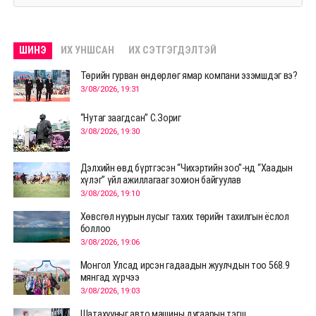
ШИНЭ
ИХ УНШСАН
ИХ СЭТГЭГДЭЛТЭЙ
Төрийн гурван өндөрлөг ямар компани эзэмшдэг вэ?
3/08/2026, 19:31
“Нутаг заагдсан” С.Зориг
3/08/2026, 19:30
Дэлхийн өвд бүртгэсэн “Чихэртийн зоо”-нд “Хаадын
хүлэг” үйл ажиллагааг зохион байгуулав
3/08/2026, 19:10
Хөвсгөл нуурын лусыг тахих төрийн тахилгын ёслол
боллоо
3/08/2026, 19:06
Монгол Улсад ирсэн гадаадын жуулчдын тоо 568.9
мянгад хүрчээ
3/08/2026, 19:03
Шатахууныг авто машины дугаарын тэгш,