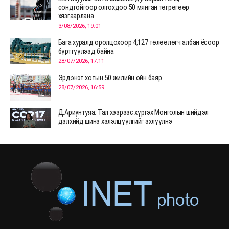
сондгойгоор олгохдоо 50 мянган төгрөгөөр
хязгаарлана
3/08/2026, 19:01
Бага хуралд оролцохоор 4,127 төлөөлөгч албан ёсоор
бүртгүүлээд байна
28/07/2026, 17:11
Эрдэнэт хотын 50 жилийн ойн баяр
28/07/2026, 16:59
Д.Ариунтуяа: Тал хээрээс хүргэх Монголын шийдэл
дэлхийд шинэ хэлэлцүүлгийг эхлүүлнэ
28/07/2026, 12:09
СЭЛЭНГЭ: МОНЦАМЭ-гийн анхны мэдээ дамжуулсан
түүхэн байр хадгалагдаж байна
28/07/2026, 12:06
Монгол Улсад энэ оны эхний хагас жилд 417.6 мянган
жуулчин иржээ
28/07/2026, 12:04
ХӨВСГӨЛ Нутгийн зөвлөлөөс МУАЖ Д.Цэрэндарьзавт
2 өрөө байр олгоно