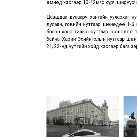
өмнөд хэсгээр 10-12м/с хүрч ширүүсч
Цаашдаа дулаарч хангайн уулархаг н
дулаан, говийн нутгаар шөнөдөө 1-6 г
болон хээр талын нутгаар шөнөдөө 1 
байна. Харин Эхийнголын нутгаар шөнө
21, 22-нд нутгийн хойд хэсгээр бага з