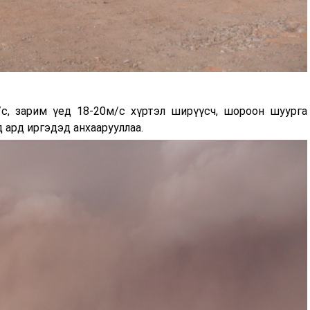
с, зарим үед 18-20м/с хүртэл ширүүсч, шороон шуурга
ард иргэдэд анхаарууллаа.