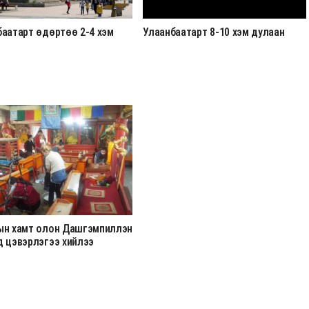
баатарт өдөртөө 2-4 хэм
Улаанбаатарт 8-10 хэм дулаан
н
ын хамт олон Дашгэмпиллэн
д цэвэрлэгээ хийлээ