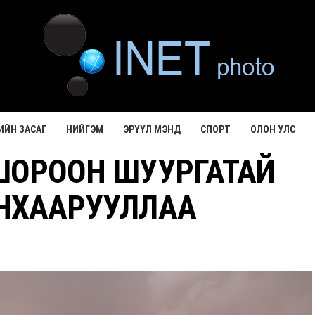
ИЙН ЗАСАГ
НИЙГЭМ
ЭРҮҮЛ МЭНД
СПОРТ
ОЛОН УЛС
ШОРООН ШУУРГАТАЙ
НХААРУУЛЛАА