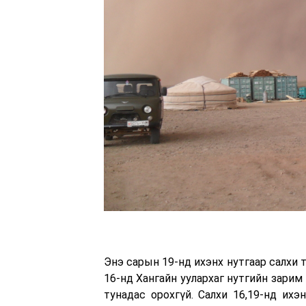
Энэ сарын 19-нд ихэнх нутгаар салхи 
16-нд Хангайн уулархаг нутгийн зарим 
тунадас орохгүй. Салхи 16,19-нд ихэн