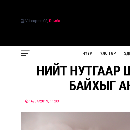
VIII сарын 08
,
Бямба
НҮҮР
УЛС ТӨР
ЭД
НИЙТ НУТГААР 
БАЙХЫГ А
16/04/2019, 11:03