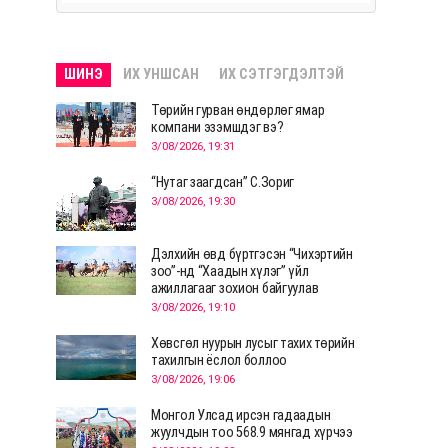
ШИНЭ
ИХ УНШСАН
ИХ СЭТГЭГДЭЛТЭЙ
Төрийн гурван өндөрлөг ямар
компани эзэмшдэг вэ?
3/08/2026, 19:31
“Нутаг заагдсан” С.Зориг
3/08/2026, 19:30
Дэлхийн өвд бүртгэсэн “Чихэртийн
зоо”-нд “Хаадын хүлэг” үйл
ажиллагааг зохион байгуулав
3/08/2026, 19:10
Хөвсгөл нуурын лусыг тахих төрийн
тахилгын ёслол боллоо
3/08/2026, 19:06
Монгол Улсад ирсэн гадаадын
жуулчдын тоо 568.9 мянгад хүрчээ