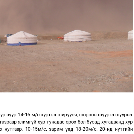
түр зуур 14-16 м/с хүртэл ширүүсч, шороон шуурга шуурна.
газраар ялимгүй хур тунадас орох бол бусад хугацаанд хур
х нутгаар, 10-15м/с, зарим үед 18-20м/с, 20-нд нутгийн