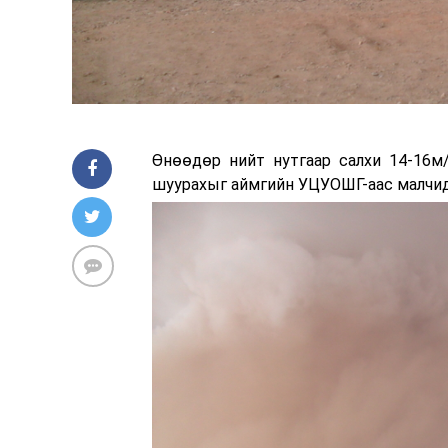
Өнөөдөр нийт нутгаар салхи 14-16м/
шуурахыг аймгийн УЦУОШГ-аас малчид 