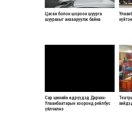
Цасан болон шороон шуурга
Улаан
шуурахыг анхааруулж байна
хүйтэ
Сар шинийн өдрүүдэд Дархан-
Театр
Улаанбаатарын хооронд рейлбус
хийдэ
үйлчилнэ