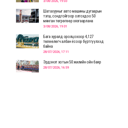
3/08/2026, 19:03
Шатахууныг авто машины дугаарын
тэгш, сондгойгоор олгохдоо 50
мянган төгрөгөөр хязгаарлана
3/08/2026, 19:01
Бага хуралд оролцохоор 4,127
төлөөлөгч албан ёсоор бүртгүүлээд
байна
28/07/2026, 17:11
Эрдэнэт хотын 50 жилийн ойн баяр
28/07/2026, 16:59
Д.Ариунтуяа: Тал хээрээс хүргэх
Монголын шийдэл дэлхийд шинэ
хэлэлцүүлгийг эхлүүлнэ
28/07/2026, 12:09
СЭЛЭНГЭ: МОНЦАМЭ-гийн анхны
мэдээ дамжуулсан түүхэн байр
хадгалагдаж байна
28/07/2026, 12:06