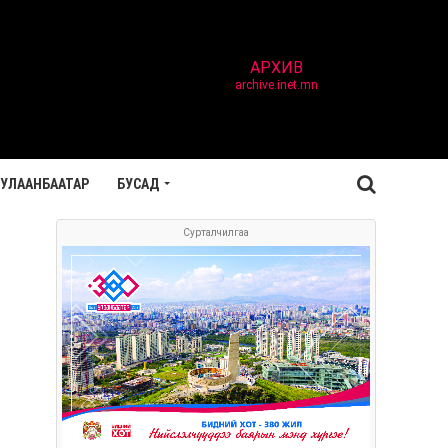
АРХИВ
archive.inet.mn
УЛААНБААТАР
БУСАД
Сурталчилгаа