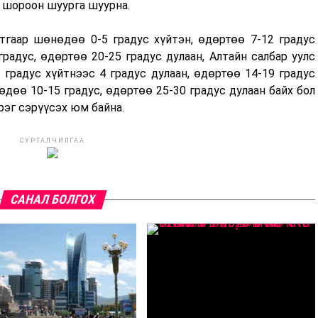
 шороон шуурга шуурна.
утгаар шөнөдөө 0-5 градус хүйтэн, өдөртөө 7-12 градус
радус, өдөртөө 20-25 градус дулаан, Алтайн салбар уулс
градус хүйтнээс 4 градус дулаан, өдөртөө 14-19 градус
дөө 10-15 градус, өдөртөө 25-30 градус дулаан байх бол
эрэг сэрүүсэх юм байна.
СУРТАЛЧИЛГАА
САНАЛ БОЛГОХ