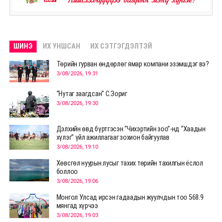
ШИНЭ
ИХ УНШСАН
ИХ СЭТГЭГДЭЛТЭЙ
Төрийн гурван өндөрлөг ямар компани эзэмшдэг вэ?
3/08/2026, 19:31
“Нутаг заагдсан” С.Зориг
3/08/2026, 19:30
Дэлхийн өвд бүртгэсэн “Чихэртийн зоо”-нд “Хаадын
хүлэг” үйл ажиллагааг зохион байгуулав
3/08/2026, 19:10
Хөвсгөл нуурын лусыг тахих төрийн тахилгын ёслол
боллоо
3/08/2026, 19:06
Монгол Улсад ирсэн гадаадын жуулчдын тоо 568.9
мянгад хүрчээ
3/08/2026, 19:03