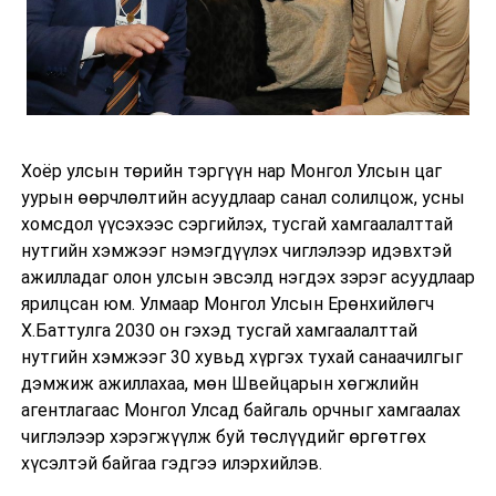
Хоёр улсын төрийн тэргүүн нар Монгол Улсын цаг
уурын өөрчлөлтийн асуудлаар санал солилцож, усны
хомсдол үүсэхээс сэргийлэх, тусгай хамгаалалттай
нутгийн хэмжээг нэмэгдүүлэх чиглэлээр идэвхтэй
ажилладаг олон улсын эвсэлд нэгдэх зэрэг асуудлаар
ярилцсан юм. Улмаар Монгол Улсын Ерөнхийлөгч
Х.Баттулга 2030 он гэхэд тусгай хамгаалалттай
нутгийн хэмжээг 30 хувьд хүргэх тухай санаачилгыг
дэмжиж ажиллахаа, мөн Швейцарын хөгжлийн
агентлагаас Монгол Улсад байгаль орчныг хамгаалах
чиглэлээр хэрэгжүүлж буй төслүүдийг өргөтгөх
хүсэлтэй байгаа гэдгээ илэрхийлэв.