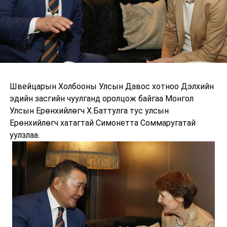
Швейцарын Холбооны Улсын Давос хотноо Дэлхийн
эдийн засгийн чуулганд оролцож байгаа Монгол
Улсын Ерөнхийлөгч Х.Баттулга тус улсын
Ерөнхийлөгч хатагтай Симонетта Соммаругатай
уулзлаа.