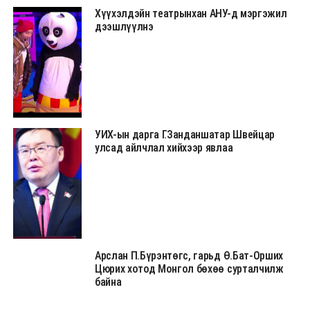
Хүүхэлдэйн театрынхан АНУ-д мэргэжил
дээшлүүлнэ
УИХ-ын дарга Г.Занданшатар Швейцар
улсад айлчлал хийхээр явлаа
Арслан П.Бүрэнтөгс, гарьд Ө.Бат-Орших
Цюрих хотод Монгол бөхөө сурталчилж
байна