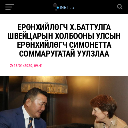
ЕРӨНХИЙЛӨГЧ Х.БАТТУЛГА
ШВЕЙЦАРЫН ХОЛБООНЫ УЛСЫН
ЕРӨНХИЙЛӨГЧ СИМОНЕТТА
СОММАРУГАТАЙ УУЛЗЛАА
23/01/2020, 09:41