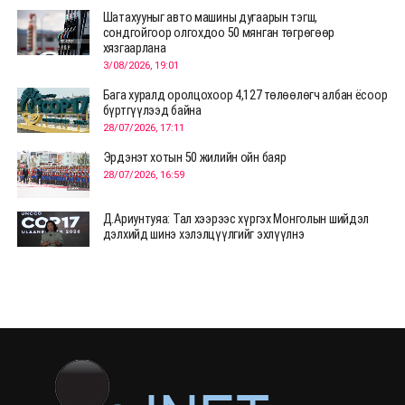
Шатахууныг авто машины дугаарын тэгш,
сондгойгоор олгохдоо 50 мянган төгрөгөөр
хязгаарлана
3/08/2026, 19:01
Бага хуралд оролцохоор 4,127 төлөөлөгч албан ёсоор
бүртгүүлээд байна
28/07/2026, 17:11
Эрдэнэт хотын 50 жилийн ойн баяр
28/07/2026, 16:59
Д.Ариунтуяа: Тал хээрээс хүргэх Монголын шийдэл
дэлхийд шинэ хэлэлцүүлгийг эхлүүлнэ
28/07/2026, 12:09
СЭЛЭНГЭ: МОНЦАМЭ-гийн анхны мэдээ дамжуулсан
түүхэн байр хадгалагдаж байна
28/07/2026, 12:06
Монгол Улсад энэ оны эхний хагас жилд 417.6 мянган
жуулчин иржээ
28/07/2026, 12:04