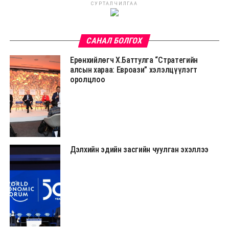
СУРТАЛЧИЛГАА
САНАЛ БОЛГОХ
Ерөнхийлөгч Х.Баттулга “Стратегийн
алсын хараа: Евроази” хэлэлцүүлэгт
оролцлоо
Дэлхийн эдийн засгийн чуулган эхэллээ