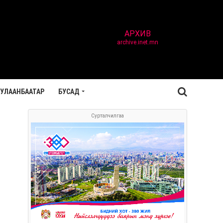
АРХИВ
archive.inet.mn
УЛААНБААТАР
БУСАД
Сурталчилгаа