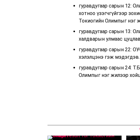
гуравдугаар сарын 12: О
хотноо үзэгчгүйгээр зох
Токиогийн Олимпыг нэг ж
гуравдугаар сарын 13: Ол
халдварын улмаас цуцлав
гуравдугаар сарын 22: О
хэлэлцэнэ гэж мэдэгдэв.
гуравдугаар сарын 24: Т.
Олимпыг нэг жилээр хой