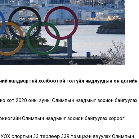
ий халдвартай холбоотой гол үйл явдлуудын он цагийн
кио хот 2020 оны зуны Олимпын наадмыг зохион байгуулах
Токиогийн Олимпын наадмыг зохион байгуулах хороог
 ОУОХ спортын 33 төрлөөр 339 тэмцээн явуулах Олимпын