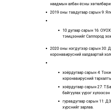
наадмын албан ёсны хөтөлбөрий
2019 оны тавдугаар сарын 9: Я
10 дугаар сарын 16: ОУОХ
тэмцээнийг Саппород зох
2020 оны нэгдүгээр сарын 30: 
коронавирусний халдвартай хол
хоёрдугаар сарын 4: Ток
коронавирусний тархалты
хоёрдугаар сарын 27: Т.
байгуулах үүрэг хүлээсэн
гуравдугаар сарын 11: Д
хүрснийг зарлав.