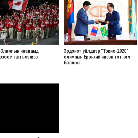
 Олимпын наадамд
Эрдэнэт үйлдвэр “Токио-2020”
охоос татгалзжээ
олимпын Ерөнхий ивээн тэтгэгч
боллоо