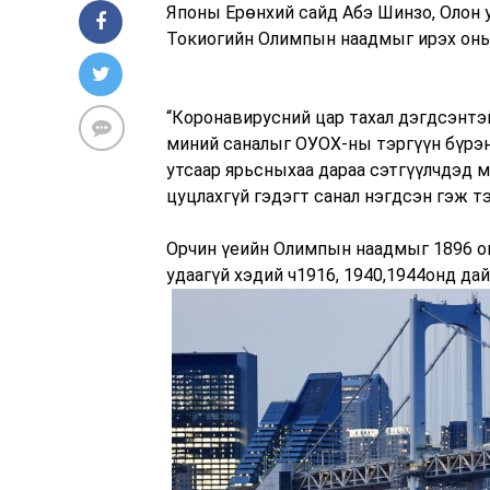
Японы Ерөнхий сайд Абэ Шинзо, Олон 
Токиогийн Олимпын наадмыг ирэх оны 
“Коронавирусний цар тахал дэгдсэнтэ
миний саналыг ОУОХ-ны тэргүүн бүрэ
утсаар ярьсныхаа дараа сэтгүүлчдэд
цуцлахгүй гэдэгт санал нэгдсэн гэж т
Орчин үеийн Олимпын наадмыг 1896 о
удаагүй хэдий ч​1916, 1940,​1944​онд 