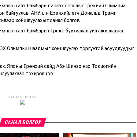
лимпын галт бамбарыг асаах ёслолыг Грекийн Олимпиа
ион байгуулав. АНУ-ын Ерөнхийлөгч Дональд Трамп
илээр хойшлуулахыг санал болгов.
импын галт бамбарыг Грект буухиалах үйл ажиллагааг
.
УОХ Олимпын наадмыг хойшлуулах тэргүүтэй асуудлуудыг
Бах, Японы Ерөнхий сайд Абэ Шинзо нар Токиогийн
шлуулахаар тохиролцов.
СУРТАЛЧИЛГАА
САНАЛ БОЛГОХ