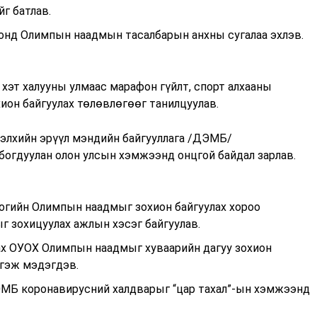
г батлав.
понд Олимпын наадмын тасалбарын анхны сугалаа эхлэв.
 хэт халууны улмаас марафон гүйлт, спорт алхааны
ион байгуулах төлөвлөгөөг танилцуулав.
Дэлхийн эрүүл мэндийн байгууллага /ДЭМБ/
богдуулан олон улсын хэмжээнд онцгой байдал зарлав.
иогийн Олимпын наадмыг зохион байгуулах хороо
г зохицуулах ажлын хэсэг байгуулав.
Бах ОУОХ Олимпын наадмыг хуваарийн дагуу зохион
 гэж мэдэгдэв.
ЭМБ коронавирусний халдварыг “цар тахал”-ын хэмжээнд