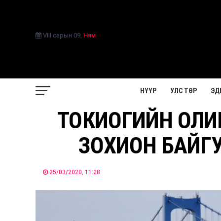
VIII сарын 09
,
Ням
НҮҮР
УЛС ТӨР
ЭД
ТОКИОГИЙН ОЛИ
ЗОХИОН БАЙГ
25/03/2020, 11:28