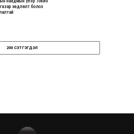
ын наадмын үеэр Токио
 газар хөдлөлт болох
лалтай
200 СЭТГЭГДЭЛ