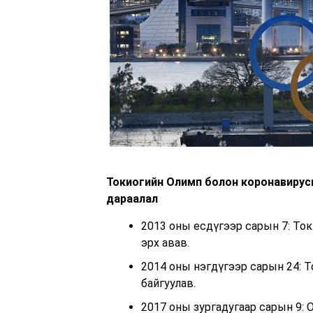
Токиогийн Олимп болон коронавирусн
дараалал
2013 оны есдүгээр сарын 7: То
эрх авав.
2014 оны нэгдүгээр сарын 24: 
байгуулав.
2017 оны зургадугаар сарын 9: