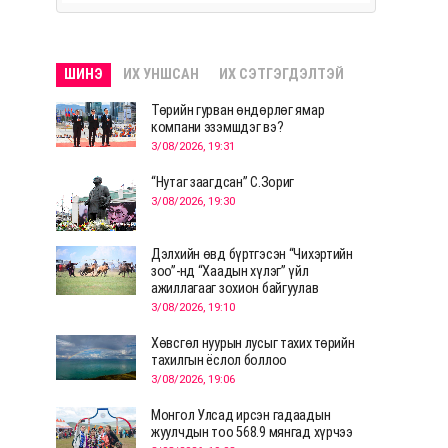
ШИНЭ
ИХ УНШСАН
ИХ СЭТГЭГДЭЛТЭЙ
Төрийн гурван өндөрлөг ямар
компани эзэмшдэг вэ?
3/08/2026, 19:31
“Нутаг заагдсан” С.Зориг
3/08/2026, 19:30
Дэлхийн өвд бүртгэсэн “Чихэртийн
зоо”-нд “Хаадын хүлэг” үйл
ажиллагааг зохион байгуулав
3/08/2026, 19:10
Хөвсгөл нуурын лусыг тахих төрийн
тахилгын ёслол боллоо
3/08/2026, 19:06
Монгол Улсад ирсэн гадаадын
жуулчдын тоо 568.9 мянгад хүрчээ