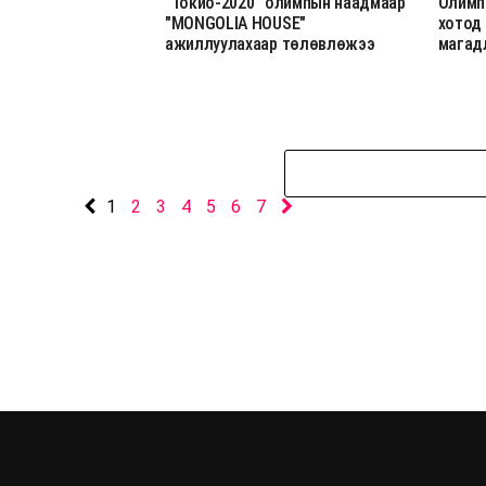
"Токио-2020" олимпын наадмаар
Олимп
"MONGOLIA HOUSE"
хотод
ажиллуулахаар төлөвлөжээ
магад
1
2
3
4
5
6
7