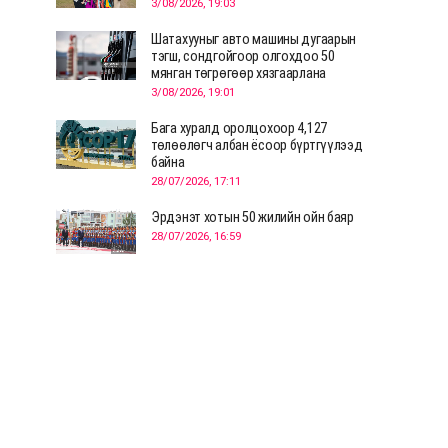
3/08/2026, 19:03
Шатахууныг авто машины дугаарын
тэгш, сондгойгоор олгохдоо 50
мянган төгрөгөөр хязгаарлана
3/08/2026, 19:01
Бага хуралд оролцохоор 4,127
төлөөлөгч албан ёсоор бүртгүүлээд
байна
28/07/2026, 17:11
Эрдэнэт хотын 50 жилийн ойн баяр
28/07/2026, 16:59
Д.Ариунтуяа: Тал хээрээс хүргэх
Монголын шийдэл дэлхийд шинэ
хэлэлцүүлгийг эхлүүлнэ
28/07/2026, 12:09
СЭЛЭНГЭ: МОНЦАМЭ-гийн анхны
мэдээ дамжуулсан түүхэн байр
хадгалагдаж байна
28/07/2026, 12:06