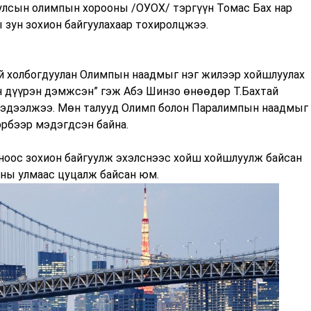
улсын олимпын хорооны /ОУОХ/ тэргүүн Томас Бах нар
зун зохион байгуулахаар тохиролцжээ.
й холбогдуулан Олимпын наадмыг нэг жилээр хойшлуулах
н дүүрэн дэмжсэн” гэж Абэ Шинзо өнөөдөр Т.Бахтай
 мэдээлжээ. Мөн талууд Олимп болон Паралимпын наадмыг
эрбээр мэдэгдсэн байна.
ноос зохион байгуулж эхэлснээс хойш хойшлуулж байсан
дайны улмаас цуцалж байсан юм.