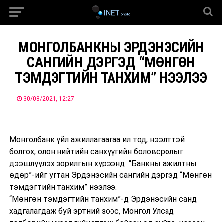
МОНГОЛБАНКНЫ ЭРДЭНЭСИЙН
САНГИЙН ДЭРГЭД “МӨНГӨН
ТЭМДЭГТИЙН ТАНХИМ” НЭЭЛЭЭ
30/08/2021, 12:27
Монголбанк үйл ажиллагаагаа ил тод, нээлттэй
болгох, олон нийтийн санхүүгийн боловсролыг
дээшлүүлэх зорилгын хүрээнд “Банкны ажилтны
өдөр”-ийг угтан Эрдэнэсийн сангийн дэргэд “Мөнгөн
тэмдэгтийн танхим” нээлээ.
“Мөнгөн тэмдэгтийн танхим”-д Эрдэнэсийн санд
хадгалагдаж буй эртний зоос, Монгол Улсад