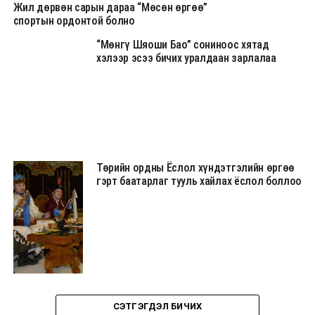
Жил дөрвөн сарын дараа “Мөсөн өргөө”
спортын ордонтой болно
“Мөнгү Шяоши Бао” сониноос хятад
хэлээр эсээ бичих уралдаан зарлалаа
Төрийн ордны Ёслол хүндэтгэлийн өргөө
гэрт баатарлаг тууль хайлах ёслол боллоо
СЭТГЭГДЭЛ БИЧИХ