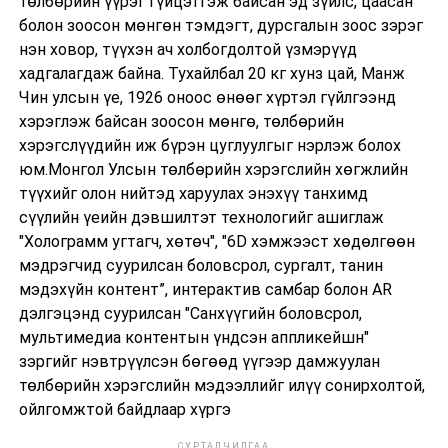
төлбөрийн үүрэг гүйцэтгэж байсан эд зүйлс, цаасан
болон зоосон мөнгөн тэмдэгт, дурсгалын зоос зэрэг
нэн ховор, түүхэн ач холбогдолтой үзмэрүүд
хадгалагдаж байна. Тухайлбал 20 кг хунз цай, Манж
Чин улсын үе, 1926 оноос өнөөг хүртэл гүйлгээнд
хэрэглэж байсан зоосон мөнгө, төлбөрийн
хэрэгслүүдийн иж бүрэн цуглуулгыг нэрлэж болох
юм.Монгол Улсын төлбөрийн хэрэгслийн хөгжлийн
түүхийг олон нийтэд харуулах энэхүү танхимд
сүүлийн үеийн дэвшилтэт технологийг ашиглаж
"Холограмм угтагч, хөтөч", "6D хэмжээст хөдөлгөөн
мэдрэгчид суурилсан боловсрол, сургалт, танин
мэдэхүйн контент”, интерактив самбар болон АR
дэлгэцэнд суурилсан "Санхүүгийн боловсрол,
мультимедиа контентын үндсэн аппликейшн"
зэргийг нэвтрүүлсэн бөгөөд үүгээр дамжуулан
төлбөрийн хэрэгслийн мэдээллийг илүү сонирхолтой,
ойлгомжтой байдлаар хүргэ
СУРТАЛЧИЛГАА