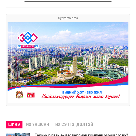
Сурталчилгаа
ШИНЭ
ИХ УНШСАН
ИХ СЭТГЭГДЭЛТЭЙ
Төрийн гурван өндөрлөг ямар компани эзэмшдэг вэ?