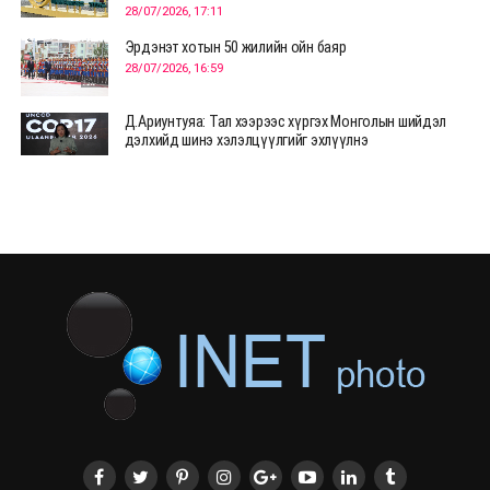
28/07/2026, 17:11
Эрдэнэт хотын 50 жилийн ойн баяр
28/07/2026, 16:59
Д.Ариунтуяа: Тал хээрээс хүргэх Монголын шийдэл
дэлхийд шинэ хэлэлцүүлгийг эхлүүлнэ
28/07/2026, 12:09
СЭЛЭНГЭ: МОНЦАМЭ-гийн анхны мэдээ дамжуулсан
түүхэн байр хадгалагдаж байна
28/07/2026, 12:06
Монгол Улсад энэ оны эхний хагас жилд 417.6 мянган
жуулчин иржээ
28/07/2026, 12:04
ХӨВСГӨЛ Нутгийн зөвлөлөөс МУАЖ Д.Цэрэндарьзавт
2 өрөө байр олгоно
20/07/2026, 19:22
ХӨВСГӨЛ Нутгийн зөвлөлөөс МУАЖ Д.Цэрэндарьзавт
2 өрөө байр олгоно
20/07/2026, 19:21