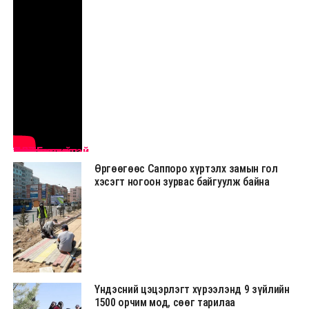
Нийслэлийн ЗДТГ-ын Хэвлэл мэдээлэлтэй харилцах хэлтэс
Өргөөгөөс Саппоро хүртэлх замын гол
хэсэгт ногоон зурвас байгуулж байна
Үндэсний цэцэрлэгт хүрээлэнд 9 зүйлийн
1500 орчим мод, сөөг тарилаа