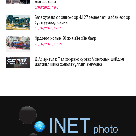
хязгаарлана
3/08/2026, 19:01
Бага хуралд оролцохоор 4,127 төлөөлөгч албан ёсоор
бүртгүүлээд байна
28/07/2026, 17:11
Эрдэнэт хотын 50 жилийн ойн баяр
28/07/2026, 16:59
Д.Ариунтуяа: Тал хээрээс хүргэх Монголын шийдэл
дэлхийд шинэ хэлэлцүүлгийг эхлүүлнэ
28/07/2026, 12:09
СЭЛЭНГЭ: МОНЦАМЭ-гийн анхны мэдээ дамжуулсан
түүхэн байр хадгалагдаж байна
28/07/2026, 12:06
Монгол Улсад энэ оны эхний хагас жилд 417.6 мянган
жуулчин иржээ
28/07/2026, 12:04
ХӨВСГӨЛ Нутгийн зөвлөлөөс МУАЖ Д.Цэрэндарьзавт
2 өрөө байр олгоно
20/07/2026, 19:22