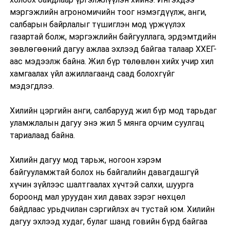
мэргэжлийн агрономичийн тоог нэмэгдүүлж, анги,
салбарын байрлалыг түшиглэн мод үржүүлэх
газартай болж, мэргэжлийн байгууллага, эрдэмтдийн
зөвлөгөөний дагуу ажлаа эхлээд байгаа талаар ХХЕГ-
аас мэдээлж байна. Жил бүр төлөвлөн хийх учир хил
хамгаалах үйл ажиллагаанд саад болохгүйг
мэдэгдлээ.
Хилийн цэргийн анги, салбарууд жил бүр мод тарьдаг
уламжлалын дагуу энэ жил 5 мянга орчим суулгац
тариалаад байна.
Хилийн дагуу мод тарьж, ногоон хэрэм
байгууламжтай болох нь байгалийн давагдашгүй
хүчин зүйлээс шалтгаалах хүчтэй салхи, шуурга
бороонд мал уруудан хил давах зэрэг нөхцөл
байдлаас урьдчилан сэргийлэх ач тустай юм. Хилийн
дагуу эхлээд худаг, булаг шанд говийн бүрд байгаа