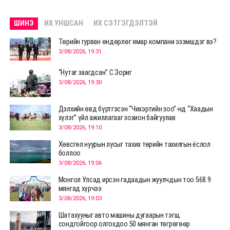
ШИНЭ
ИХ УНШСАН
ИХ СЭТГЭГДЭЛТЭЙ
Төрийн гурван өндөрлөг ямар компани эзэмшдэг вэ?
3/08/2026, 19:31
“Нутаг заагдсан” С.Зориг
3/08/2026, 19:30
Дэлхийн өвд бүртгэсэн “Чихэртийн зоо”-нд “Хаадын
хүлэг” үйл ажиллагааг зохион байгуулав
3/08/2026, 19:10
Хөвсгөл нуурын лусыг тахих төрийн тахилгын ёслол
боллоо
3/08/2026, 19:06
Монгол Улсад ирсэн гадаадын жуулчдын тоо 568.9
мянгад хүрчээ
3/08/2026, 19:03
Шатахууныг авто машины дугаарын тэгш,
сондгойгоор олгохдоо 50 мянган төгрөгөөр