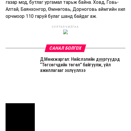
газар мод, бутлаг ургамал тарьж байна. Ховд, Говь-
Алтай, Баянхонгор, Өмнөговь, Дорноговь аймгийн хил
орчмоор 110 гаруй булаг шанд байдаг аж.
СУРТАЛЧИЛГАА
САНАЛ БОЛГОХ
Д.Мөнхжаргал: Нийслэлийн дүүргүүдэд
“Төгсөгчдийн төгөл” байгуулж, үйл
ажиллагааг эхлүүллээ