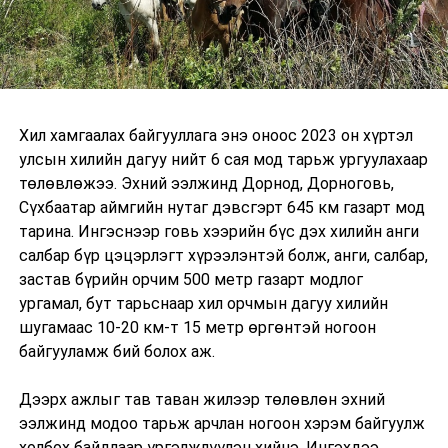
Хил хамгаалах байгууллага энэ оноос 2023 он хүртэл
улсын хилийн дагуу нийт 6 сая мод тарьж ургуулахаар
төлөвлөжээ. Эхний ээлжинд Дорнод, Дорноговь,
Сүхбаатар аймгийн нутаг дэвсгэрт 645 км газарт мод
тарина. Ингэснээр говь хээрийн бүс дэх хилийн анги
салбар бүр цэцэрлэгт хүрээлэнтэй болж, анги, салбар,
застав бүрийн орчим 500 метр газарт модлог
ургамал, бут тарьснаар хил орчмын дагуу хилийн
шугамаас 10-20 км-т 15 метр өргөнтэй ногоон
байгууламж бий болох аж.
Дээрх ажлыг тав таван жилээр төлөвлөн эхний
ээлжинд модоо тарьж арчлан ногоон хэрэм байгуулж
холбох байдлаар үргэлжлүүлэн хийнэ. Ингэхдээ