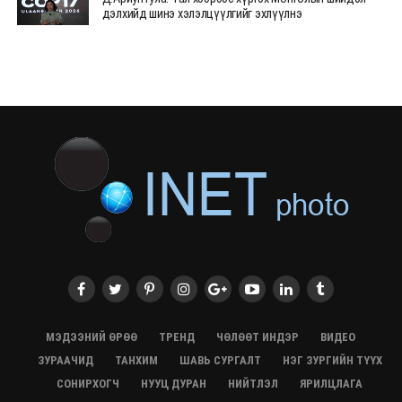
дэлхийд шинэ хэлэлцүүлгийг эхлүүлнэ
28/07/2026, 12:09
СЭЛЭНГЭ: МОНЦАМЭ-гийн анхны мэдээ дамжуулсан
түүхэн байр хадгалагдаж байна
28/07/2026, 12:06
Монгол Улсад энэ оны эхний хагас жилд 417.6 мянган
жуулчин иржээ
28/07/2026, 12:04
ХӨВСГӨЛ Нутгийн зөвлөлөөс МУАЖ Д.Цэрэндарьзавт
2 өрөө байр олгоно
20/07/2026, 19:22
ХӨВСГӨЛ Нутгийн зөвлөлөөс МУАЖ Д.Цэрэндарьзавт
2 өрөө байр олгоно
20/07/2026, 19:21
Тажикистан Улсын Ерөнхийлөгч төрийн айлчлал
хийхээр хүрэлцэн ирлээ
МЭДЭЭНИЙ ӨРӨӨ
ТРЕНД
ЧӨЛӨӨТ ИНДЭР
ВИДЕО
20/07/2026, 19:19
ЗУРААЧИД
ТАНХИМ
ШАВЬ СУРГАЛТ
НЭГ ЗУРГИЙН ТҮҮХ
Испанийн шигшээ баг ДАШТ-д хоёр дахь удаагаа
СОНИРХОГЧ
НУУЦ ДУРАН
НИЙТЛЭЛ
ЯРИЛЦЛАГА
түрүүллээ