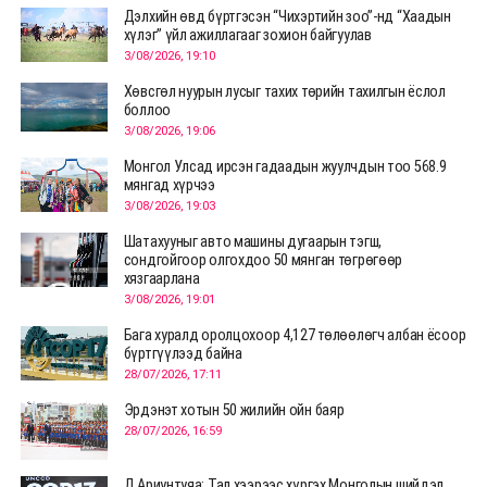
Дэлхийн өвд бүртгэсэн “Чихэртийн зоо”-нд “Хаадын
хүлэг” үйл ажиллагааг зохион байгуулав
3/08/2026, 19:10
Хөвсгөл нуурын лусыг тахих төрийн тахилгын ёслол
боллоо
3/08/2026, 19:06
Монгол Улсад ирсэн гадаадын жуулчдын тоо 568.9
мянгад хүрчээ
3/08/2026, 19:03
Шатахууныг авто машины дугаарын тэгш,
сондгойгоор олгохдоо 50 мянган төгрөгөөр
хязгаарлана
3/08/2026, 19:01
Бага хуралд оролцохоор 4,127 төлөөлөгч албан ёсоор
бүртгүүлээд байна
28/07/2026, 17:11
Эрдэнэт хотын 50 жилийн ойн баяр
28/07/2026, 16:59
Д.Ариунтуяа: Тал хээрээс хүргэх Монголын шийдэл