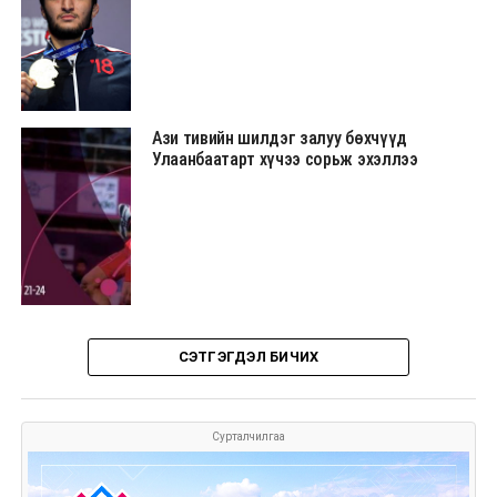
Ази тивийн шилдэг залуу бөхчүүд
Улаанбаатарт хүчээ сорьж эхэллээ
СЭТГЭГДЭЛ БИЧИХ
Сурталчилгаа