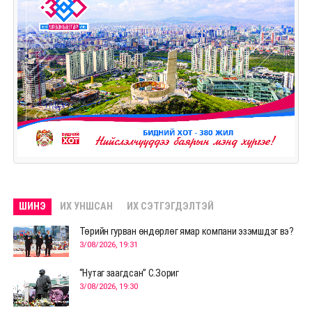
ШИНЭ
ИХ УНШСАН
ИХ СЭТГЭГДЭЛТЭЙ
Төрийн гурван өндөрлөг ямар компани эзэмшдэг вэ?
3/08/2026, 19:31
“Нутаг заагдсан” С.Зориг
3/08/2026, 19:30