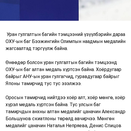
Уран гулгалтын багийн тэмцээний үзүүлбэрийн дараа
ОХУ-ын баг Бээжингийн Олимпын наадмын медалийн
жагсаалтад тэргүүлж байна.
Өнөөдөр болсон уран гулгалтын багийн тэмцээнд
ОХУ-ын баг алтан медаль хүртсэн байна. Хоёрдугаар
байрыг АНУ-ын уран гулгагчид, гуравдугаар байрыг
Японы тамирчид тус тус эзэлжээ.
Оросын тамирчид нийтдээ хоёр алт, хоёр мөнгө, хоёр
хүрэл медаль хүртсэн байна. Тус улсын баг
тамирчдын анхны алтан медалийг цаначин Александр
Большунов скиатлоны төрөлд авчирчээ. Мөнгөн
медалийг цаначин Наталья Непряева, Денис Спицов