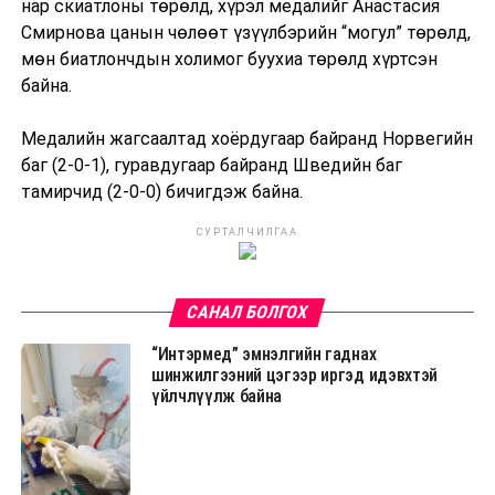
нар скиатлоны төрөлд, хүрэл медалийг Анастасия
Смирнова цанын чөлөөт үзүүлбэрийн “могул” төрөлд,
мөн биатлончдын холимог буухиа төрөлд хүртсэн
байна.
Медалийн жагсаалтад хоёрдугаар байранд Норвегийн
баг (2-0-1), гуравдугаар байранд Шведийн баг
тамирчид (2-0-0) бичигдэж байна.
СУРТАЛЧИЛГАА
САНАЛ БОЛГОХ
“Интэрмед” эмнэлгийн гаднах
шинжилгээний цэгээр иргэд идэвхтэй
үйлчлүүлж байна