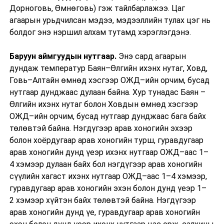
Дорноговь, Өмнөговь) гэж тайлбарлажээ. Цаг
агаарын урьдчилсан мэдээ, мэдээллийн тулах цэг нь
болдог энэ нэршил алхам тутамд хэрэглэгдэнэ.
Баруун аймгуудын нутгаар.
Энэ сард агаарын
дундаж температур Баян–Өлгийн ихэнх нутаг, Ховд,
Говь–Алтайн өмнөд хэсгээр ОЖД–ийн орчим, бусад
нутгаар дунджаас дулаан байна. Хур тунадас Баян –
Өлгийн ихэнх нутаг болон Ховдын өмнөд хэсгээр
ОЖД–ийн орчим, бусад нутгаар дунджаас бага байх
төлөвтэй байна. Нэгдүгээр арав хоногийн эхээр
болон хоёрдугаар арав хоногийн турш, гуравдугаар
арав хоногийн дунд үеэр ихэнх нутгаар ОЖД–аас 1–
4 хэмээр дулаан байх бол нэгдүгээр арав хоногийн
сүүлийн хагаст ихэнх нутгаар ОЖД–аас 1–4 хэмээр,
гуравдугаар арав хоногийн эхэн болон дунд үеэр 1–
2 хэмээр хүйтэн байх төлөвтэй байна. Нэгдүгээр
арав хоногийн дунд үе, гуравдугаар арав хоногийн