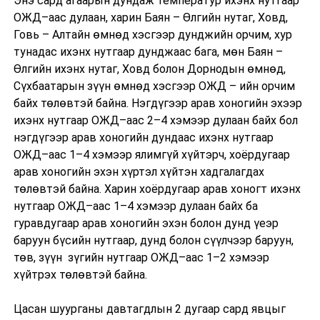
Энэ сард агаарын дундаж температур ихэнх нутгаар
ОЖД–аас дулаан, харин Баян – Өлгийн нутаг, Ховд,
Говь – Алтайн өмнөд хэсгээр дунджийн орчим, хур
тунадас ихэнх нутгаар дунджаас бага, мөн Баян –
Өлгийн ихэнх нутаг, Ховд болон Дорнодын өмнөд,
Сүхбаатарын зүүн өмнөд хэсгээр ОЖД – ийн орчим
байх төлөвтэй байна. Нэгдүгээр арав хоногийн эхээр
ихэнх нутгаар ОЖД–аас 2–4 хэмээр дулаан байх бол
нэгдүгээр арав хоногийн дундаас ихэнх нутгаар
ОЖД–аас 1–4 хэмээр ялимгүй хүйтэрч, хоёрдугаар
арав хоногийн эхэн хүртэл хүйтэн хадгалагдах
төлөвтэй байна. Харин хоёрдугаар арав хоногт ихэнх
нутгаар ОЖД–аас 1–4 хэмээр дулаан байх ба
гуравдугаар арав хоногийн эхэн болон дунд үеэр
баруун бүсийн нутгаар, дунд болон сүүлчээр баруун,
төв, зүүн зүгийн нутгаар ОЖД–аас 1–2 хэмээр
хүйтрэх төлөвтэй байна.
Цасан шуурганы давтагдлын 2 дугаар сард явцыг