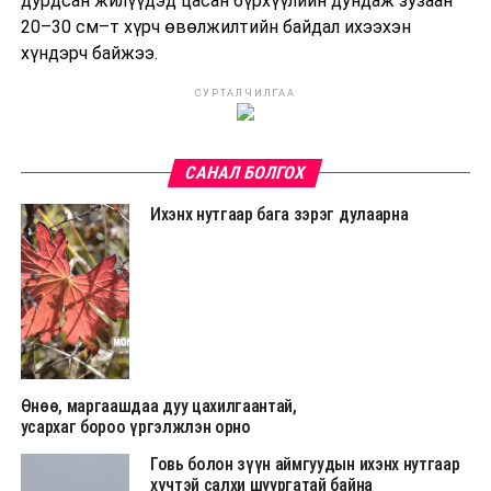
дурдсан жилүүдэд цасан бүрхүүлийн дундаж зузаан
20–30 см–т хүрч өвөлжилтийн байдал ихээхэн
хүндэрч байжээ.
СУРТАЛЧИЛГАА
САНАЛ БОЛГОХ
Ихэнх нутгаар бага зэрэг дулаарна
Өнөө, маргаашдаа дуу цахилгаантай,
усархаг бороо үргэлжлэн орно
Говь болон зүүн аймгуудын ихэнх нутгаар
хүчтэй салхи шуургатай байна