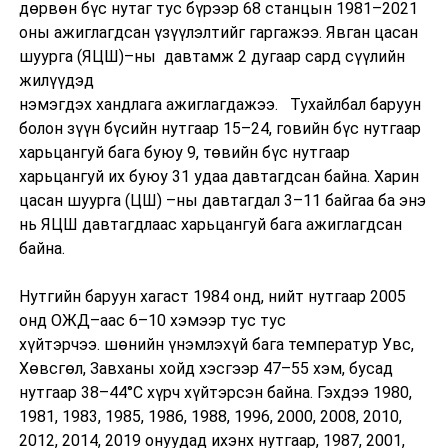
дөрвөн бүс нутаг тус бүрээр 68 станцын 1981–2021
оны ажиглагдсан үзүүлэлтийг гаргажээ. Явган цасан
шуурга (ЯЦШ)–ны давтамж 2 дугаар сард cүүлийн
жилүүдэд
нэмэгдэх хандлага ажиглагдажээ. Тухайлбал баруун
болон зүүн бүсийн нутгаар 15–24, говийн бүс нутгаар
харьцангуй бага буюу 9, төвийн бүс нутгаар
харьцангуй их буюу 31 удаа давтагдсан байна. Xарин
цасан шуурга (ЦШ) –ны давтагдал 3–11 байгаа ба энэ
нь ЯЦШ давтагдлаас харьцангуй бага ажиглагдсан
байна.
Нутгийн баруун хагаст 1984 онд, нийт нутгаар 2005
онд ОЖД–аас 6–10 хэмээр тус тус
хүйтэрчээ. шөнийн үнэмлэхүй бага температур Увс,
Хөвсгөл, Завханы хойд хэсгээр 47–55 хэм, бусад
нутгаар 38–44°С хүрч хүйтэрсэн байна. Гэхдээ 1980,
1981, 1983, 1985, 1986, 1988, 1996, 2000, 2008, 2010,
2012, 2014, 2019 онуудад ихэнх нутгаар, 1987, 2001,