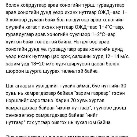
болон хоёрдугаар арав хоногийн турш, гуравдугаар
арав хоногийн дунд үеэр ихэнх нутгаар ОЖД–аас 1–
3 хэмээр дулаан байх бол нэгдүгээр арав хоногийн
сүүлийн хагаст ихэнх нутгаар ОЖД–аас 1–4°С–аар,
гуравдугаар арав хоногийн сүүлчээр 1–2°С–аар
хүйтэн байх төлөвтэй байна. Нэгдүгээр арав
хоногийн дунд үе, гуравдугаар арав хоногийн дунд
үеэр ихэнх нутгаар цас орж, салхины хурд 12–14 м/с,
зарим үед 18–20 м/с хүрч ширүүсэн цасан болон
шороон шуурга шуурах төлөвтэй байна.
Цаг агаарын үзэгдлийг тухайн аймаг, бүс нутгийн 30
хувь нь хамрагдахаар байвал “зарим газраар” гэсэн
нэршлийг хэрэглэнэ. Харин 70 хувь хүртэл
хамрагдахаар байвал “ихэнх нутгаар”, түүнээс дээш
хэмжээгээр хамрагдахаар байвал “нийт
нутгаар” гэх утгаар ойлгох нь чухал юм байна.