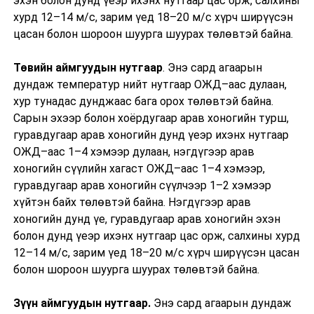
эхэн болон дунд үеэр ихэнх нутгаар цас орж, салхины
хурд 12–14 м/с, зарим үед 18–20 м/с хүрч ширүүсэн
цасан болон шороон шуурга шуурах төлөвтэй байна.
Төвийн аймгуудын нутгаар
. Энэ сард агаарын
дундаж температур нийт нутгаар ОЖД–аас дулаан,
хур тунадас дунджаас бага орох төлөвтэй байна.
Сарын эхээр болон хоёрдугаар арав хоногийн турш,
гуравдугаар арав хоногийн дунд үеэр ихэнх нутгаар
ОЖД–аас 1–4 хэмээр дулаан, нэгдүгээр арав
хоногийн сүүлийн хагаст ОЖД–аас 1–4 хэмээр,
гуравдугаар арав хоногийн сүүлчээр 1–2 хэмээр
хүйтэн байх төлөвтэй байна. Нэгдүгээр арав
хоногийн дунд үе, гуравдугаар арав хоногийн эхэн
болон дунд үеэр ихэнх нутгаар цас орж, салхины хурд
12–14 м/с, зарим үед 18–20 м/с хүрч ширүүсэн цасан
болон шороон шуурга шуурах төлөвтэй байна.
Зүүн аймгуудын нутгаар.
Энэ сард агаарын дундаж