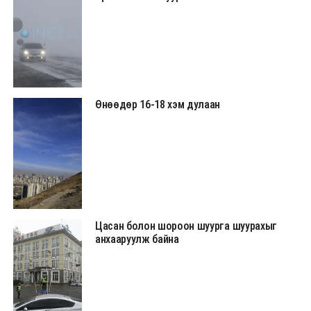
Өнөөдөр 16-18 хэм дулаан
Цасан болон шороон шуурга шуурахыг
анхааруулж байна