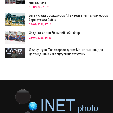
хязгаарлана
3/08/2026, 19:01
Бага хуралд оролцохоор 4,127 төлөөлөгч албан ёсоор
бүртгүүлээд байна
28/07/2026, 17:11
Эрдэнэт хотын 50 жилийн ойн баяр
28/07/2026, 16:59
Д.Ариунтуяа: Тал хээрээс хүргэх Монголын шийдэл
дэлхийд шинэ хэлэлцүүлгийг эхлүүлнэ
28/07/2026, 12:09
СЭЛЭНГЭ: МОНЦАМЭ-гийн анхны мэдээ дамжуулсан
түүхэн байр хадгалагдаж байна
28/07/2026, 12:06
Монгол Улсад энэ оны эхний хагас жилд 417.6 мянган
жуулчин иржээ
28/07/2026, 12:04
ХӨВСГӨЛ Нутгийн зөвлөлөөс МУАЖ Д.Цэрэндарьзавт
2 өрөө байр олгоно
20/07/2026, 19:22