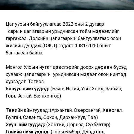
Цаг уурын байгууллагаас 2022 оны 2 дугаар
сарын цаг агаарын урьдчилсан тойм мэдээллийг
гаргажээ. Дэлхийн цаг агаарын байгууллагаас олон
жилийн дундаж (ОЖД) гэдэгт 1981-2010 оныг
багтаасан байна.
Монгол Улсын нутаг дэвсгэрийг доорх дөрвөн бүсэд
хувааж цаг агаарын урьдчилсан мэдээг олон нийтэд
хүргэдэг. Тэгвэл:
Баруун аймгуудад:
(Баян- Өлгий, Увс, Ховд, Завхан,
Говь-Алтай, Баянхонгор)
Төвийн аймгуудад: (Архангай, Өвөрхангай, Хөвсгөл,
Булган, Сэлэнгэ, Орхон, Дархан-Уул, Төв)
Зүүн аймгуудад:
(Хэнтий, Дорнод, Сүхбаатар)
Говийн аймгуудад:
(Говьсүмбэр, Дундговь,