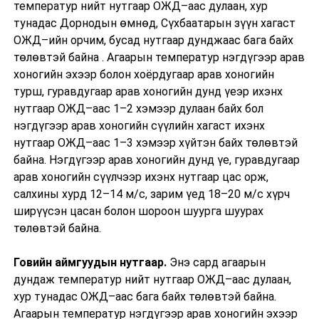
температур нийт нутгаар ОЖД–аас дулаан, хур
тунадас Дорнодын өмнөд, Сүхбаатарын зүүн хагаст
ОЖД–ийн орчим, бусад нутгаар дунджаас бага байх
төлөвтэй байна . Агаарын температур нэгдүгээр арав
хоногийн эхээр болон хоёрдугаар арав хоногийн
турш, гуравдугаар арав хоногийн дунд үеэр ихэнх
нутгаар ОЖД–аас 1–2 хэмээр дулаан байх бол
нэгдүгээр арав хоногийн сүүлийн хагаст ихэнх
нутгаар ОЖД–аас 1–3 хэмээр хүйтэн байх төлөвтэй
байна. Нэгдүгээр арав хоногийн дунд үе, гуравдугаар
арав хоногийн сүүлчээр ихэнх нутгаар цас орж,
салхины хурд 12–14 м/с, зарим үед 18–20 м/с хүрч
ширүүсэн цасан болон шороон шуурга шуурах
төлөвтэй байна.
Говийн аймгуудын нутгаар.
Энэ сард агаарын
дундаж температур нийт нутгаар ОЖД–аас дулаан,
хур тунадас ОЖД–аас бага байх төлөвтэй байна.
Агаарын температур нэгдүгээр арав хоногийн эхээр