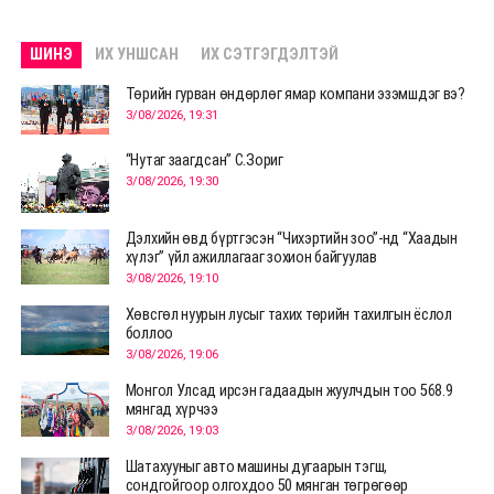
ШИНЭ
ИХ УНШСАН
ИХ СЭТГЭГДЭЛТЭЙ
Төрийн гурван өндөрлөг ямар компани эзэмшдэг вэ?
3/08/2026, 19:31
“Нутаг заагдсан” С.Зориг
3/08/2026, 19:30
Дэлхийн өвд бүртгэсэн “Чихэртийн зоо”-нд “Хаадын
хүлэг” үйл ажиллагааг зохион байгуулав
3/08/2026, 19:10
Хөвсгөл нуурын лусыг тахих төрийн тахилгын ёслол
боллоо
3/08/2026, 19:06
Монгол Улсад ирсэн гадаадын жуулчдын тоо 568.9
мянгад хүрчээ
3/08/2026, 19:03
Шатахууныг авто машины дугаарын тэгш,
сондгойгоор олгохдоо 50 мянган төгрөгөөр