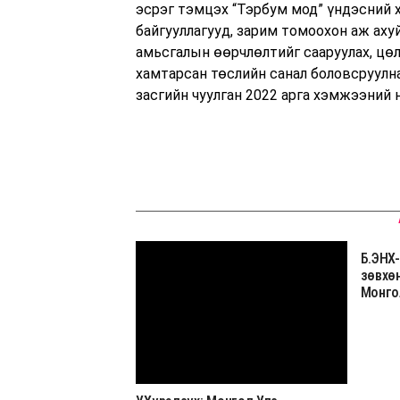
эсрэг тэмцэх “Тэрбум мод” үндэсний
байгууллагууд, зарим томоохон аж аху
амьсгалын өөрчлөлтийг сааруулах, цөл
хамтарсан төслийн санал боловсруулн
засгийн чуулган 2022 арга хэмжээний 
Б.ЭНХ
зөвхө
Монго