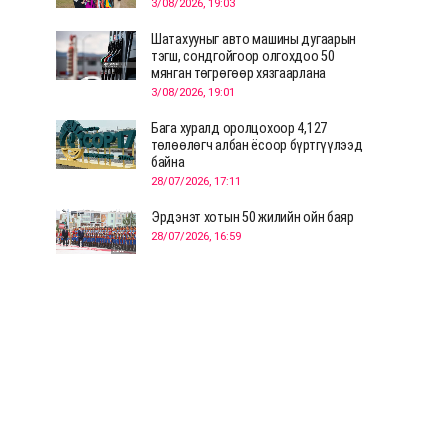
3/08/2026, 19:03
Шатахууныг авто машины дугаарын
тэгш, сондгойгоор олгохдоо 50
мянган төгрөгөөр хязгаарлана
3/08/2026, 19:01
Бага хуралд оролцохоор 4,127
төлөөлөгч албан ёсоор бүртгүүлээд
байна
28/07/2026, 17:11
Эрдэнэт хотын 50 жилийн ойн баяр
28/07/2026, 16:59
Д.Ариунтуяа: Тал хээрээс хүргэх
Монголын шийдэл дэлхийд шинэ
хэлэлцүүлгийг эхлүүлнэ
28/07/2026, 12:09
СЭЛЭНГЭ: МОНЦАМЭ-гийн анхны
мэдээ дамжуулсан түүхэн байр
хадгалагдаж байна
28/07/2026, 12:06