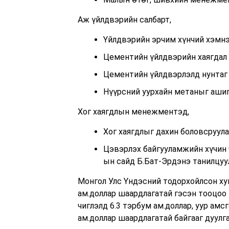
Аж үйлдвэрийн салбарт,
Үйлдвэрийн эрчим хүнчий хэмнэл
Цементийн үйлдвэрийн хаягдал 
Цементийн үйлдвэрлэлд нунтаг 
Нүүрсний уурхайн метаныг ашиг
Хог хаягдлын менежментэд,
Хог хаягдлыг дахин боловсруула
Цэвэрлэх байгууламжийн хүчин 
ын сайд Б.Бат-Эрдэнэ танилцуу
Монгол Улс Үндэсний тодорхойлсон ху
ам.доллар шаардлагатай гэсэн тооцоо 
чиглэлд 6.3 тэрбум ам.доллар, уур ам
ам.доллар шаардлагатай байгааг дуулг