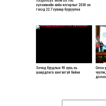
У.Хүрэлсүх: Монгол Улс
хүлэмжийн хийн ялгарлыг 2030 он
гэхэд 22.7 хувиар бууруулна
Зочид буудлын 90 хувь нь
Олон 
шаардлага хангахгүй байна
чуулж,
долоо