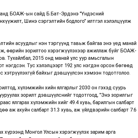
лганд БОАЖ-ын сайд Б.Бат-Эрдэнэ
"Үндэсний
нхүүжилт, Шинэ сэргэлтийн бодлого" илтгэл хэлэлцүүлж
лтийн асуудлыг нэн тэргүүнд тавьж байгаа энэ үед манай
эж, өөрийн зорилтоо хэрэгжүүлэхээр ажиллаж буйг БОАЖ-
в. Тухайлбал, 2015 онд манай улс уур амьсгалын
т нэгдсэн. Тус хэлэлцээрт 192 улс нэгдэн орсон бөгөөд
эс хэтрүүлэхгүй байхыг дэвшүүлсэн хэмээн тодотголоо.
илтод, хүлэмжийн хийн ялгарлыг 2030 он гэхэд суурь
бууруулах зорилт дэвшүүлснийг тодотгоод, "Энэ зорилгыг
раас ялгарах хүлэмжийн хийг 49.4 хувь, барилгын салбарт
өдөө аж ахуйн салбарт 31.3 хувь, аж үйлдвэрийн салбарт 7.6
ах хүрээнд Монгол Улсын хэрэгжүүлэх зарим арга