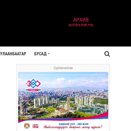
АРХИВ
archive.inet.mn
УЛААНБААТАР
БУСАД
Сурталчилгаа