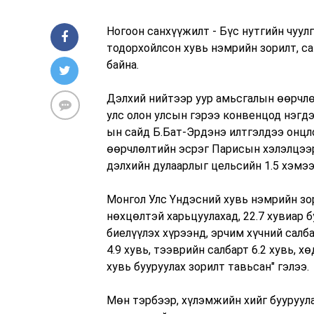
Ногоон санхүүжилт - Бүс нутгийн чуу
тодорхойлсон хувь нэмрийн зорилт, са
байна.
Дэлхий нийтээр уур амьсгалын өөрчлө
улс олон улсын гэрээ конвенцод нэгд
ын сайд Б.Бат-Эрдэнэ илтгэлдээ онцло
өөрчлөлтийн эсрэг Парисын хэлэлцээр
дэлхийн дулаарлыг цельсийн 1.5 хэмэ
Монгол Улс Үндэсний хувь нэмрийн зор
нөхцөлтэй харьцуулахад, 22.7 хувиар 
биелүүлэх хүрээнд, эрчим хүчний салба
4.9 хувь, тээврийн салбарт 6.2 хувь, х
хувь бууруулах зорилт тавьсан" гэлээ.
Мөн тэрбээр, хүлэмжийн хийг бууруул