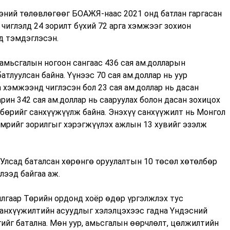
эний төлөвлөгөөг БОАЖЯ-наас 2021 онд батлан гаргасан
чиглэлд 24 зорилт бүхий 72 арга хэмжээг зохион
лд тэмдэглэсэн.
амьсгалын ногоон сангаас 436 сая ам.долларын
тлуулсан байна. Үүнээс 70 сая ам.доллар нь уур
 хэмжээнд чиглэсэн бол 23 сая ам.доллар нь дасан
рин 342 сая ам.доллар нь сааруулах болон дасан зохицох
лбөрийг санхүүжүүлж байна. Энэхүү санхүүжилт нь Монгол
мрийг зорилгыг хэрэгжүүлэх ажлын 13 хувийг эзэлж
 Улсад баталсан хөрөнгө оруулалтын 10 төсөл хөтөлбөр
лээд байгаа аж.
лгаар Төрийн ордонд хоёр өдөр үргэлжлэх тус
 санхүүжилтийн асуудлыг хэлэлцэхээс гадна Үндэсний
ийг батална. Мөн уур, амьсгалын өөрчлөлт, цөлжилтийн