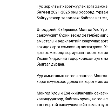
Тус зорилтыг хэрэгжүүлэх арга хэмжэ
бөгөөд 2021-2025 оны хооронд гурван 
байгуулахаар төлөвлөж байгааг илтгэ
Өнөөдрийн байдлааар, Монгол Улс Уур 
санхүүжилт бүхий төсөл хөтөлбөрийг ба
амьсгалын өөрчлөлтийг сааруулах арга
зохицох арга хэмжээнд чиглэгджээ. Ха
арга хэмжээнд зориулсан төсөл, хөтө
Улсын Үндэсний тодорхойлсон хувь нэ
байгааг дурдав.
Уур амьсгалын ногоон сангаас Монгол
хэрэгжүүлэхээс долоо нь хэрэгжиж эх
Монгол Улсын Ерөнхийлөгчийн санаачи
хэлэлцүүлгээр, байгаль орчин, ногоон
тогтвортой санхүүжилтийн замын зург