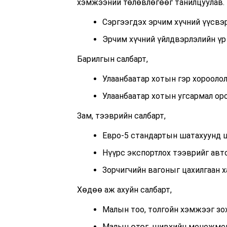
хэмжээний төлөвлөгөөг танилцуулав. 
Сэргээгдэх эрчим хүчний үүсвэр
Эрчим хүчний үйлдвэрлэлийн үр
Барилгын салбарт,
Улаанбаатар хотын гэр хорооло
Улаанбаатар хотын угсармал ор
Зам, тээврийн салбарт,
Евро-5 стандартын шатахуунд 
Нүүрс экспортлох тээврийг авт
Зорчигчийн вагоныг цахилгаан 
Хөдөө аж ахуйн салбарт,
Малын тоо, толгойн хэмжээг зох
Малын өтөг, шивхийн менежмен