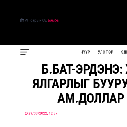
VIII сарын 08
,
Бямба
НҮҮР
УЛС ТӨР
ЭД
Б.БАТ-ЭРДЭНЭ
ЯЛГАРЛЫГ БУУРУ
АМ.ДОЛЛАР
29/03/2022, 12:37