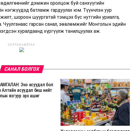
 хөдөлгөөнийг дэмжин оролцож буй санхүүгийн
йн нэгжүүдэд батламж гардуулах юм. Түүнчлэн уур
жилт, шороон шуургатай тэмцэх бүс нутгийн уриалга,
а. Чуулганаас гарсан санал, зөвлөмжийг Монголын эдийн
нэгдсэн хуралдаанд хүргүүлж танилцуулах аж.
СУРТАЛЧИЛГАА
САНАЛ БОЛГОХ
-АМГАЛАН: Энэ асуудал бол
н Алтайн асуудал биш нийт
лын язгуур эрх ашиг