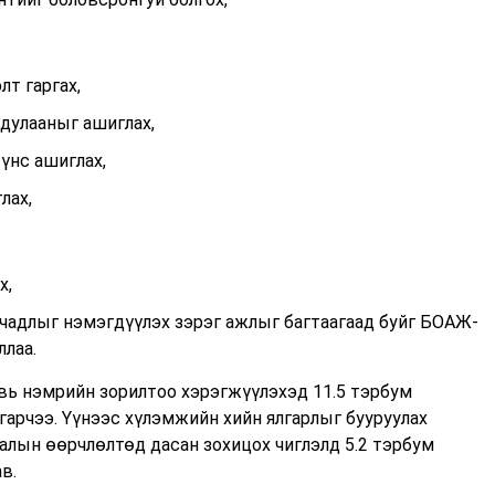
т гаргах,
дулааныг ашиглах,
үнс ашиглах,
лах,
х,
чадлыг нэмэгдүүлэх зэрэг ажлыг багтаагаад буйг БОАЖ-
ллаа.
вь нэмрийн зорилтоо хэрэгжүүлэхэд 11.5 тэрбум
гарчээ. Үүнээс хүлэмжийн хийн ялгарлыг бууруулах
сгалын өөрчлөлтөд дасан зохицох чиглэлд 5.2 тэрбум
ав.