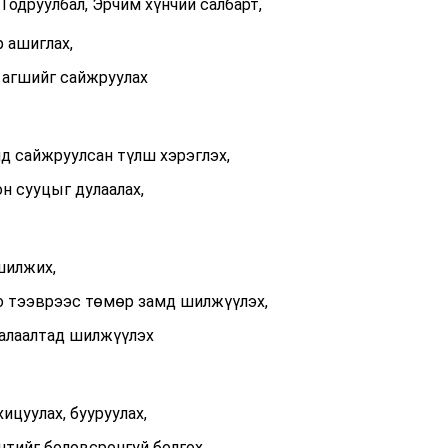
Тодруулбал, Эрчим хүнчий салбарт,
 ашиглах,
 агшийг сайжруулах
лд сайжруулсан түлш хэрэглэх,
он сууцыг дулаалах,
шилжих,
о тээврээс төмөр замд шилжүүлэх,
халаалтад шилжүүлэх
ицуулах, бууруулах,
тийг боловсронгуй болгох,