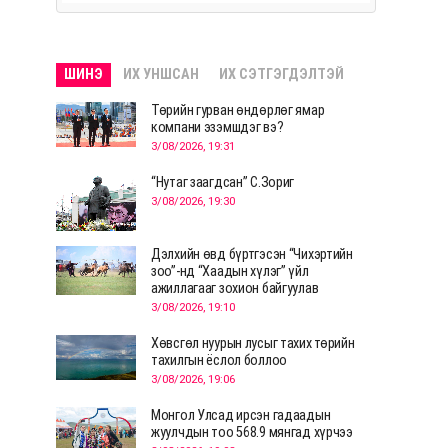
ШИНЭ
ИХ УНШСАН
ИХ СЭТГЭГДЭЛТЭЙ
Төрийн гурван өндөрлөг ямар
компани эзэмшдэг вэ?
3/08/2026, 19:31
“Нутаг заагдсан” С.Зориг
3/08/2026, 19:30
Дэлхийн өвд бүртгэсэн “Чихэртийн
зоо”-нд “Хаадын хүлэг” үйл
ажиллагааг зохион байгуулав
3/08/2026, 19:10
Хөвсгөл нуурын лусыг тахих төрийн
тахилгын ёслол боллоо
3/08/2026, 19:06
Монгол Улсад ирсэн гадаадын
жуулчдын тоо 568.9 мянгад хүрчээ