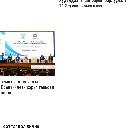
Худалдааны салбарын борлуулалт
21.2 хувиар нэмэгдлээ
улсын парламентч нар
 Ерөнхийлөгч хориг тавьсан
 хоног
СЭТГЭГДЭЛ БИЧИХ